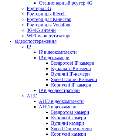
Стационарный роутер 4G
Роутеры 5G
Роутери для lifecell
Роутери для Київстар
Роутери для Vodafone
3G/4G антени
WiFi маршрутизаторы
відеоспостереження
IP
IP відеокомплекти
IP відеокамери
Бездротові IP камери
Купальні IP камери
Вуличні IP-камери
Speed Dome IP камери
Корпусні IP камери
IP відеореєстратори
AHD
AHD відеокомплекти
AHD відеокамери
Бездротові камери
Купольні камери
Вуличні камери
Speed Dome камери
Корпусні камери