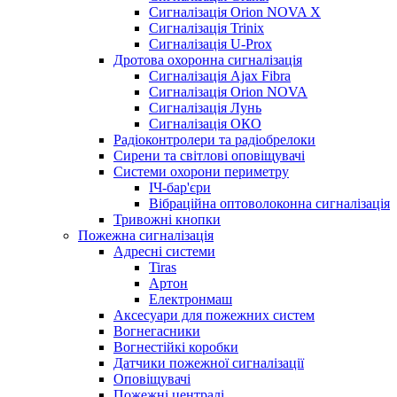
Сигналізація Orion NOVA X
Сигналізація Trinix
Сигналізація U-Prox
Дротова охоронна сигналізація
Сигналізація Ajax Fibra
Сигналізація Orion NOVA
Сигналізація Лунь
Сигналізація ОКО
Радіоконтролери та радіобрелоки
Сирени та світлові оповіщувачі
Системи охорони периметру
ІЧ-бар'єри
Вібраційна оптоволоконна сигналізація
Тривожні кнопки
Пожежна сигналізація
Адресні системи
Tiras
Артон
Електронмаш
Аксесуари для пожежних систем
Вогнегасники
Вогнестійкі коробки
Датчики пожежної сигналізації
Оповіщувачі
Пожежні централі