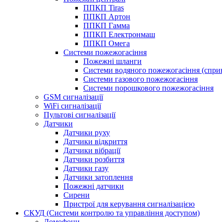
ППКП Tiras
ППКП Артон
ППКП Гамма
ППКП Електронмаш
ППКП Омега
Системи пожежогасіння
Пожежні шланги
Системи водяного пожежогасіння (спри
Системи газового пожежогасіння
Системи порошкового пожежогасіння
GSM сигналізації
WiFi сигналізації
Пультові сигналізації
Датчики
Датчики руху
Датчики відкриття
Датчики вібрації
Датчики розбиття
Датчики газу
Датчики затоплення
Пожежні датчики
Сирени
Пристрої для керування сигналізацією
СКУД (Системи контролю та управління доступом)
Домофони