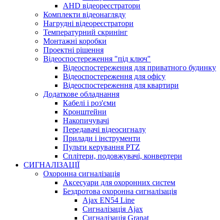
AHD відеореєстратори
Комплекти відеонагляду
Нагрудні відеореєстратори
Температурний скринінг
Монтажні коробки
Проектні рішення
Відеоспостереження "під ключ"
Відеоспостереження для приватного будинку
Відеоспостереження для офісу
Відеоспостереження для квартири
Додаткове обладнання
Кабелі і роз'єми
Кронштейни
Накопичувачі
Передавачі відеосигналу
Прилади і інструменти
Пульти керування PTZ
Сплітери, подовжувачі, конвертери
СИГНАЛІЗАЦІЇ
Охоронна сигналізація
Аксесуари для охоронних систем
Бездротова охоронна сигналізація
Ajax EN54 Line
Сигналізація Ajax
Сигналізація Granat