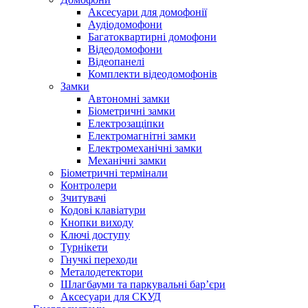
Аксесуари для домофонії
Аудіодомофони
Багатоквартирні домофони
Відеодомофони
Відеопанелі
Комплекти відеодомофонів
Замки
Автономні замки
Біометричні замки
Електрозащіпки
Електромагнітні замки
Електромеханічні замки
Механічні замки
Біометричні термінали
Контролери
Зчитувачі
Кодові клавіатури
Кнопки виходу
Ключі доступу
Турнікети
Гнучкі переходи
Металодетектори
Шлагбауми та паркувальні бар’єри
Аксесуари для СКУД