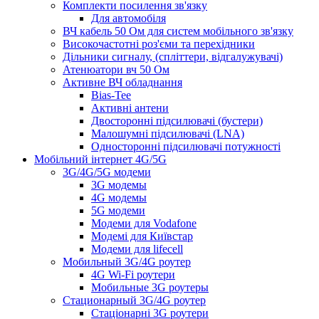
Комплекти посилення зв'язку
Для автомобіля
ВЧ кабель 50 Ом для систем мобільного зв'язку
Високочастотні роз'єми та перехідники
Дільники сигналу, (спліттери, відгалужувачі)
Атенюатори вч 50 Ом
Активне ВЧ обладнання
Bias-Tee
Активні антени
Двосторонні підсилювачі (бустери)
Малошумні підсилювачі (LNA)
Односторонні підсилювачі потужності
Мобільний інтернет 4G/5G
3G/4G/5G модеми
3G модемы
4G модемы
5G модеми
Модеми для Vodafone
Модемі для Київстар
Модеми для lifecell
Мобильный 3G/4G роутер
4G Wi-Fi роутери
Мобильные 3G роутеры
Стационарный 3G/4G роутер
Стаціонарні 3G роутери