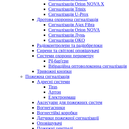
Сигналізація Orion NOVA X
Сигналізація Trinix
Сигналізація U-Prox
Дротова охоронна сигналізація
Сигналізація Ajax Fibra
Сигналізація Orion NOVA
Сигналізація Лунь
Сигналізація ОКО
Радіоконтролери та радіобрелоки
Сирени та світлові оповіщувачі
Системи охорони периметру
ІЧ-бар'єри
Вібраційна оптоволоконна сигналізація
Тривожні кнопки
Пожежна сигналізація
Адресні системи
Tiras
Артон
Електронмаш
Аксесуари для пожежних систем
Вогнегасники
Вогнестійкі коробки
Датчики пожежної сигналізації
Оповіщувачі
Пожежні централі