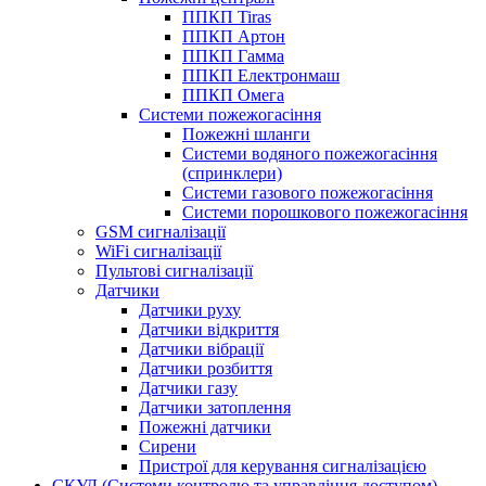
ППКП Tiras
ППКП Артон
ППКП Гамма
ППКП Електронмаш
ППКП Омега
Системи пожежогасіння
Пожежні шланги
Системи водяного пожежогасіння
(спринклери)
Системи газового пожежогасіння
Системи порошкового пожежогасіння
GSM сигналізації
WiFi сигналізації
Пультові сигналізації
Датчики
Датчики руху
Датчики відкриття
Датчики вібрації
Датчики розбиття
Датчики газу
Датчики затоплення
Пожежні датчики
Сирени
Пристрої для керування сигналізацією
СКУД (Системи контролю та управління доступом)