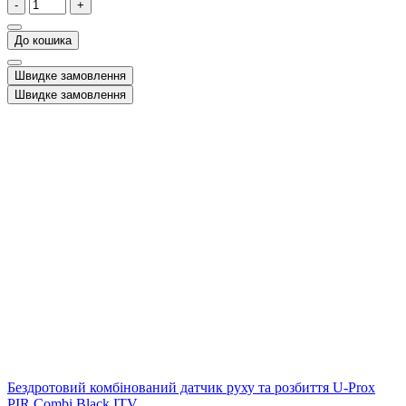
-
+
До кошика
Швидке замовлення
Швидке замовлення
Бездротовий комбінований датчик руху та розбиття U-Prox
PIR Combi Black ITV