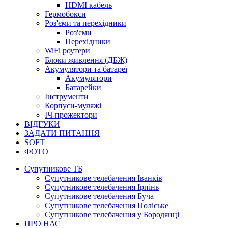
HDMI кабель
Гермобокси
Роз'єми та перехідники
Роз'єми
Перехідники
WiFi роутери
Блоки живлення (ДБЖ)
Акумулятори та батареї
Акумулятори
Батарейки
Інструменти
Корпуси-муляжі
ІЧ-прожектори
ВІДГУКИ
ЗАДАТИ ПИТАННЯ
SOFT
ФОТО
Супутникове ТБ
Супутникове телебачення Іванків
Супутникове телебачення Ірпінь
Супутникове телебачення Буча
Супутникове телебачення Поліське
Супутникове телебачення у Бородянці
ПРО НАС