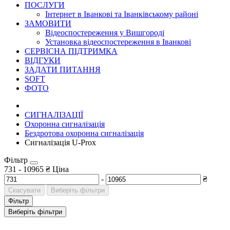
ПОСЛУГИ
Інтернет в Іванкові та Іванківському районі
ЗАМОВИТИ
Відеоспостереження у Вишгороді
Установка відеоспостереження в Іванкові
СЕРВІСНА ПІДТРИМКА
ВІДГУКИ
ЗАДАТИ ПИТАННЯ
SOFT
ФОТО
СИГНАЛІЗАЦІЇ
Охоронна сигналізація
Бездротова охоронна сигналізація
Сигналізація U-Prox
Фільтр
731
-
10965
₴
Ціна
-
₴
Скасувати
Виберіть фільтри
Фільтр
Виберіть фільтри