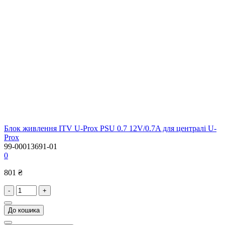
Блок живлення ITV U-Prox PSU 0.7 12V/0.7A для централі U-
Prox
99-00013691-01
0
801 ₴
-
+
До кошика