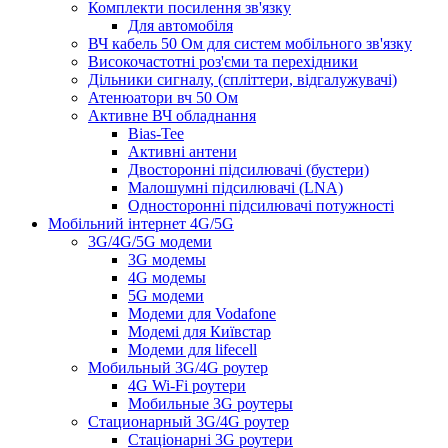
Комплекти посилення зв'язку
Для автомобіля
ВЧ кабель 50 Ом для систем мобільного зв'язку
Високочастотні роз'єми та перехідники
Дільники сигналу, (спліттери, відгалужувачі)
Атенюатори вч 50 Ом
Активне ВЧ обладнання
Bias-Tee
Активні антени
Двосторонні підсилювачі (бустери)
Малошумні підсилювачі (LNA)
Односторонні підсилювачі потужності
Мобільний інтернет 4G/5G
3G/4G/5G модеми
3G модемы
4G модемы
5G модеми
Модеми для Vodafone
Модемі для Київстар
Модеми для lifecell
Мобильный 3G/4G роутер
4G Wi-Fi роутери
Мобильные 3G роутеры
Стационарный 3G/4G роутер
Стаціонарні 3G роутери