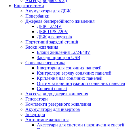
Аксесуари для СКУД
Енергосистеми
Акумулятори для ДБЖ
Повербанки
Джерела безперебійного живлення
ДБЖ 12/24V
ДБЖ UPS 220V
ДБЖ для роутерів
Портативні зарядні станції
Блоки живлення
Блоки живлення 12/24/48V
Зарядні пристрої USB
Сонячна енергетика
Інвертори для сонячних панелей
Контролери заряду сонячних панелей
Кріплення для сонячних панелей
Оптимізатори потужності сонячних панелей
Сонячні панелі
Аксесуари до джерел живлення
Генератори
Комплекти резервного живлення
Акумулятори для інвертора
Інвертори
Автономне живлення
Аксесуари для системи накопичення енергії