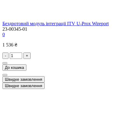
Бездротовий модуль інтеграції ITV U-Prox Wireport
23-00345-01
0
1 536 ₴
-
+
До кошика
Швидке замовлення
Швидке замовлення