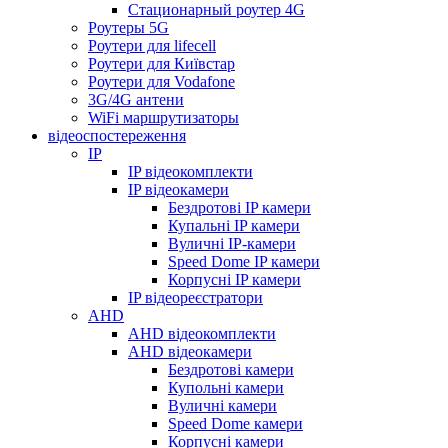
Стационарный роутер 4G
Роутеры 5G
Роутери для lifecell
Роутери для Київстар
Роутери для Vodafone
3G/4G антени
WiFi маршрутизаторы
відеоспостереження
IP
IP відеокомплекти
IP відеокамери
Бездротові IP камери
Купальні IP камери
Вуличні IP-камери
Speed Dome IP камери
Корпусні IP камери
IP відеореєстратори
AHD
AHD відеокомплекти
AHD відеокамери
Бездротові камери
Купольні камери
Вуличні камери
Speed Dome камери
Корпусні камери