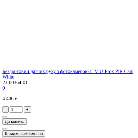
Бездротовий датчик руху з фотокамерою ITV U-Prox PIR Cam
White
23-00364-01
0
4 406 ₴
-
+
До кошика
Швидке замовлення