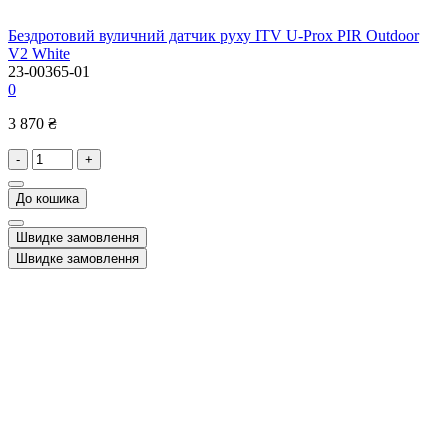
Бездротовий вуличний датчик руху ITV U-Prox PIR Outdoor
V2 White
23-00365-01
0
3 870 ₴
-
+
До кошика
Швидке замовлення
Швидке замовлення