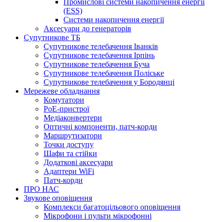
Промислові системи накопичення енергії
(ESS)
Системи накопичення енергії
Аксесуари до генераторів
Супутникове ТБ
Супутникове телебачення Іванків
Супутникове телебачення Ірпінь
Супутникове телебачення Буча
Супутникове телебачення Поліське
Супутникове телебачення у Бородянці
Мережеве обладнання
Комутатори
PoE-пристрої
Медіаконвертери
Оптичні компоненти, патч-корди
Маршрутизатори
Точки доступу
Шафи та стійки
Додаткові аксесуари
Адаптери WiFi
Патч-корди
ПРО НАС
Звукове оповіщення
Комплекси багатоцільового оповіщення
Мікрофони і пульти мікрофонні