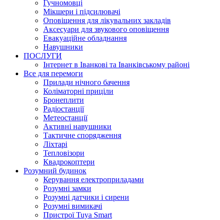
Гучномовці
Мікшери і підсилювачі
Оповіщення для лікувальних закладів
Аксесуари для звукового оповіщення
Евакуаційне обладнання
Навушники
ПОСЛУГИ
Інтернет в Іванкові та Іванківському районі
Все для перемоги
Прилади нічного бачення
Коліматорні приціли
Бронеплити
Радіостанції
Метеостанції
Активні навушники
Тактичне спорядження
Ліхтарі
Тепловізори
Квадрокоптери
Розумний будинок
Керування електроприладами
Розумні замки
Розумні датчики і сирени
Розумні вимикачі
Пристрої Tuya Smart