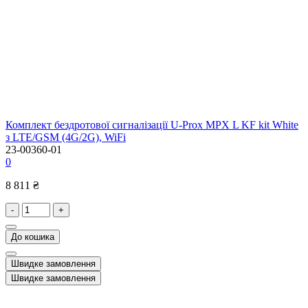
Комплект бездротової сигналізації U-Prox MPX L KF kit White
з LTE/GSM (4G/2G), WiFi
23-00360-01
0
8 811 ₴
-
+
До кошика
Швидке замовлення
Швидке замовлення