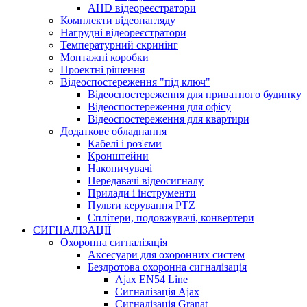
AHD відеореєстратори
Комплекти відеонагляду
Нагрудні відеореєстратори
Температурний скринінг
Монтажні коробки
Проектні рішення
Відеоспостереження "під ключ"
Відеоспостереження для приватного будинку
Відеоспостереження для офісу
Відеоспостереження для квартири
Додаткове обладнання
Кабелі і роз'єми
Кронштейни
Накопичувачі
Передавачі відеосигналу
Прилади і інструменти
Пульти керування PTZ
Сплітери, подовжувачі, конвертери
СИГНАЛІЗАЦІЇ
Охоронна сигналізація
Аксесуари для охоронних систем
Бездротова охоронна сигналізація
Ajax EN54 Line
Сигналізація Ajax
Сигналізація Granat