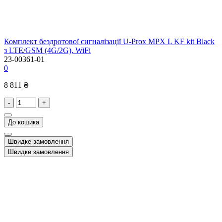
Комплект бездротової сигналізації U-Prox MPX L KF kit Black
з LTE/GSM (4G/2G), WiFi
23-00361-01
0
8 811 ₴
-
+
До кошика
Швидке замовлення
Швидке замовлення