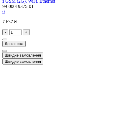
з GSM (2G), WiFi, Ethernet
99-00019375-01
0
7 637 ₴
-
+
До кошика
Швидке замовлення
Швидке замовлення