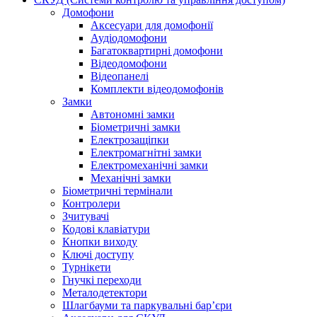
Домофони
Аксесуари для домофонії
Аудіодомофони
Багатоквартирні домофони
Відеодомофони
Відеопанелі
Комплекти відеодомофонів
Замки
Автономні замки
Біометричні замки
Електрозащіпки
Електромагнітні замки
Електромеханічні замки
Механічні замки
Біометричні термінали
Контролери
Зчитувачі
Кодові клавіатури
Кнопки виходу
Ключі доступу
Турнікети
Гнучкі переходи
Металодетектори
Шлагбауми та паркувальні бар’єри