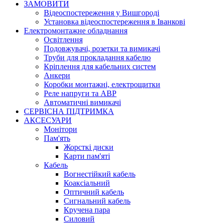
ЗАМОВИТИ
Відеоспостереження у Вишгороді
Установка відеоспостереження в Іванкові
Електромонтажне обладнання
Освітлення
Подовжувачі, розетки та вимикачі
Труби для прокладання кабелю
Кріплення для кабельних систем
Анкери
Коробки монтажні, електрощитки
Реле напруги та АВР
Автоматичні вимикачі
СЕРВІСНА ПІДТРИМКА
АКСЕСУАРИ
Монітори
Пам'ять
Жорсткі диски
Карти пам'яті
Кабель
Вогнестійкий кабель
Коаксіальний
Оптичний кабель
Сигнальний кабель
Кручена пара
Силовий