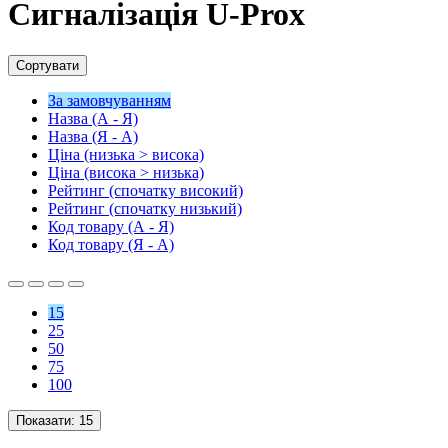
Сигналізація U-Prox
Сортувати
За замовчуванням
Назва (А - Я)
Назва (Я - А)
Ціна (низька > висока)
Ціна (висока > низька)
Рейтинг (спочатку високий)
Рейтинг (спочатку низький)
Код товару (А - Я)
Код товару (Я - А)
15
25
50
75
100
Показати:
15