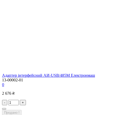
Адаптер інтерфейсний АИ-USB/485M Електронмаш
13-00002-01
0
2 676 ₴
-
+
Продано !