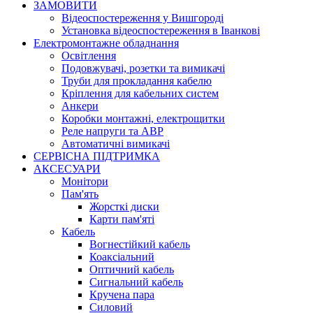
ЗАМОВИТИ
Відеоспостереження у Вишгороді
Установка відеоспостереження в Іванкові
Електромонтажне обладнання
Освітлення
Подовжувачі, розетки та вимикачі
Труби для прокладання кабелю
Кріплення для кабельних систем
Анкери
Коробки монтажні, електрощитки
Реле напруги та АВР
Автоматичні вимикачі
СЕРВІСНА ПІДТРИМКА
АКСЕСУАРИ
Монітори
Пам'ять
Жорсткі диски
Карти пам'яті
Кабель
Вогнестійкий кабель
Коаксіальний
Оптичний кабель
Сигнальний кабель
Кручена пара
Силовий