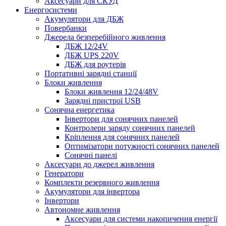
Аксесуари для СКУД
Енергосистеми
Акумулятори для ДБЖ
Повербанки
Джерела безперебійного живлення
ДБЖ 12/24V
ДБЖ UPS 220V
ДБЖ для роутерів
Портативні зарядні станції
Блоки живлення
Блоки живлення 12/24/48V
Зарядні пристрої USB
Сонячна енергетика
Інвертори для сонячних панелей
Контролери заряду сонячних панелей
Кріплення для сонячних панелей
Оптимізатори потужності сонячних панелей
Сонячні панелі
Аксесуари до джерел живлення
Генератори
Комплекти резервного живлення
Акумулятори для інвертора
Інвертори
Автономне живлення
Аксесуари для системи накопичення енергії