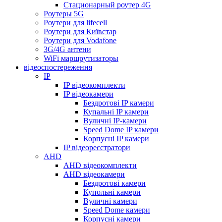
Стационарный роутер 4G
Роутеры 5G
Роутери для lifecell
Роутери для Київстар
Роутери для Vodafone
3G/4G антени
WiFi маршрутизаторы
відеоспостереження
IP
IP відеокомплекти
IP відеокамери
Бездротові IP камери
Купальні IP камери
Вуличні IP-камери
Speed Dome IP камери
Корпусні IP камери
IP відеореєстратори
AHD
AHD відеокомплекти
AHD відеокамери
Бездротові камери
Купольні камери
Вуличні камери
Speed Dome камери
Корпусні камери