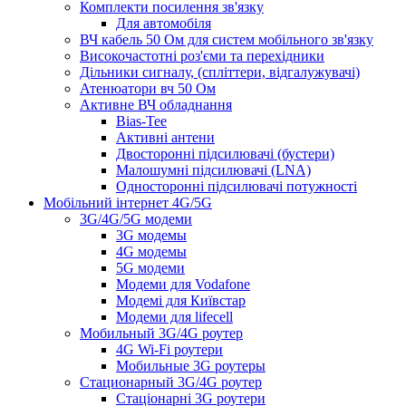
Комплекти посилення зв'язку
Для автомобіля
ВЧ кабель 50 Ом для систем мобільного зв'язку
Високочастотні роз'єми та перехідники
Дільники сигналу, (спліттери, відгалужувачі)
Атенюатори вч 50 Ом
Активне ВЧ обладнання
Bias-Tee
Активні антени
Двосторонні підсилювачі (бустери)
Малошумні підсилювачі (LNA)
Односторонні підсилювачі потужності
Мобільний інтернет 4G/5G
3G/4G/5G модеми
3G модемы
4G модемы
5G модеми
Модеми для Vodafone
Модемі для Київстар
Модеми для lifecell
Мобильный 3G/4G роутер
4G Wi-Fi роутери
Мобильные 3G роутеры
Стационарный 3G/4G роутер
Стаціонарні 3G роутери