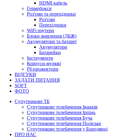
HDMI кабель
Гермобокси
Роз'єми та перехідники
Роз'єми
Перехідники
WiFi роутери
Блоки живлення (ДБЖ)
Акумулятори та батареї
Акумулятори
Батарейки
Інструменти
Корпуси-муляжі
ІЧ-прожектори
ВІДГУКИ
ЗАДАТИ ПИТАННЯ
SOFT
ФОТО
Супутникове ТБ
Супутникове телебачення Іванків
Супутникове телебачення Ірпінь
Супутникове телебачення Буча
Супутникове телебачення Поліське
Супутникове телебачення у Бородянці
ПРО НАС