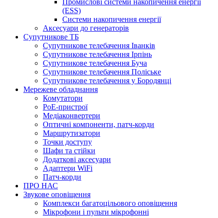
Промислові системи накопичення енергії
(ESS)
Системи накопичення енергії
Аксесуари до генераторів
Супутникове ТБ
Супутникове телебачення Іванків
Супутникове телебачення Ірпінь
Супутникове телебачення Буча
Супутникове телебачення Поліське
Супутникове телебачення у Бородянці
Мережеве обладнання
Комутатори
PoE-пристрої
Медіаконвертери
Оптичні компоненти, патч-корди
Маршрутизатори
Точки доступу
Шафи та стійки
Додаткові аксесуари
Адаптери WiFi
Патч-корди
ПРО НАС
Звукове оповіщення
Комплекси багатоцільового оповіщення
Мікрофони і пульти мікрофонні