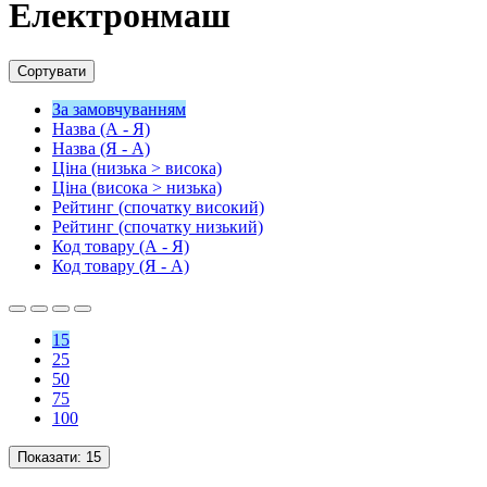
Електронмаш
Сортувати
За замовчуванням
Назва (А - Я)
Назва (Я - А)
Ціна (низька > висока)
Ціна (висока > низька)
Рейтинг (спочатку високий)
Рейтинг (спочатку низький)
Код товару (А - Я)
Код товару (Я - А)
15
25
50
75
100
Показати:
15