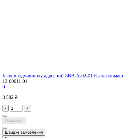
Блок вводу-виводу адресний БВВ-А-02-01 Електронмаш
13-00011-01
0
3 582 ₴
-
+
Продано !
Швидке замовлення