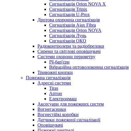
Сигналізація Orion NOVA X
Сигналізація Trinix
Сигналізація U-Prox
Дротова охоронна сигналізація
Сигналізація Ajax Fibra
Сигналізація Orion NOVA
Сигналізація Лунь
Сигналізація ОКО
Радіоконтролери та радіобрелоки
Сирени та світлові оповіщувачі
Системи охорони периметру
ІЧ-бар'єри
Вібраційна оптоволоконна сигналізація
Тривожні кнопки
Пожежна сигналізація
Адресні системи
Tiras
Артон
Електронмаш
Аксесуари для пожежних систем
Вогнегасники
Вогнестійкі коробки
Датчики пожежної сигналізації
Оповіщувачі
Пожежні централі