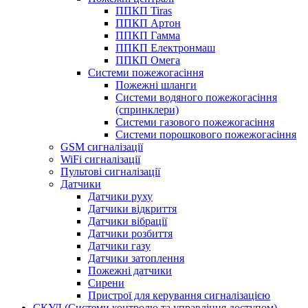
ППКП Tiras
ППКП Артон
ППКП Гамма
ППКП Електронмаш
ППКП Омега
Системи пожежогасіння
Пожежні шланги
Системи водяного пожежогасіння
(спринклери)
Системи газового пожежогасіння
Системи порошкового пожежогасіння
GSM сигналізації
WiFi сигналізації
Пультові сигналізації
Датчики
Датчики руху
Датчики відкриття
Датчики вібрації
Датчики розбиття
Датчики газу
Датчики затоплення
Пожежні датчики
Сирени
Пристрої для керування сигналізацією
СКУД (Системи контролю та управління доступом)