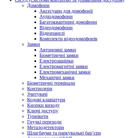
Домофони
Аксесуари для домофонії
Аудіодомофони
Багатоквартирні домофони
Відеодомофони
Відеопанелі
Комплекти відеодомофонів
Замки
Автономні замки
Біометричні замки
Електрозащіпки
Електромагнітні замки
Електромеханічні замки
Механічні замки
Біометричні термінали
Контролери
Зчитувачі
Кодові клавіатури
Кнопки виходу
Ключі доступу
Турнікети
Гнучкі переходи
Металодетектори
Шлагбауми та паркувальні бар’єри