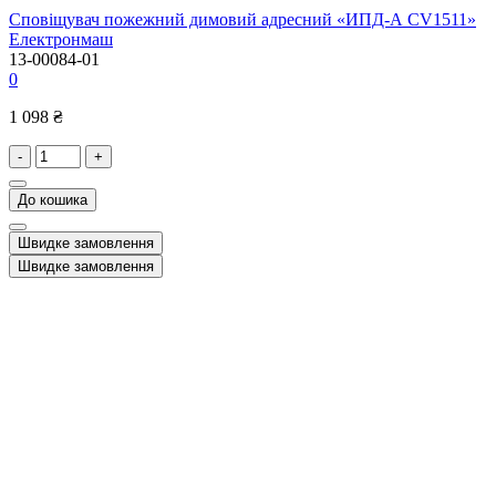
Сповіщувач пожежний димовий адресний «ИПД-А CV1511»
Електронмаш
13-00084-01
0
1 098 ₴
-
+
До кошика
Швидке замовлення
Швидке замовлення