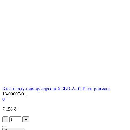
Блок вводу-виводу адресний БВВ-А-01 Електронмаш
13-00007-01
0
7 158 ₴
-
+