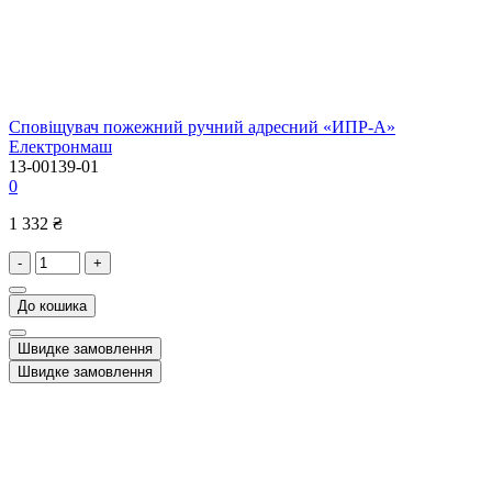
Сповіщувач пожежний ручний адресний «ИПР-А»
Електронмаш
13-00139-01
0
1 332 ₴
-
+
До кошика
Швидке замовлення
Швидке замовлення