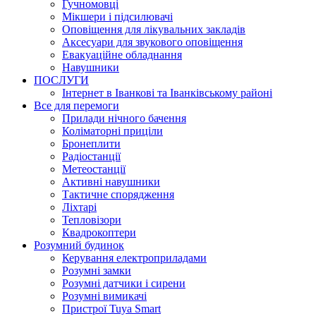
Гучномовці
Мікшери і підсилювачі
Оповіщення для лікувальних закладів
Аксесуари для звукового оповіщення
Евакуаційне обладнання
Навушники
ПОСЛУГИ
Інтернет в Іванкові та Іванківському районі
Все для перемоги
Прилади нічного бачення
Коліматорні приціли
Бронеплити
Радіостанції
Метеостанції
Активні навушники
Тактичне спорядження
Ліхтарі
Тепловізори
Квадрокоптери
Розумний будинок
Керування електроприладами
Розумні замки
Розумні датчики і сирени
Розумні вимикачі
Пристрої Tuya Smart