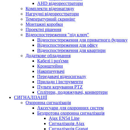
AHD відеореєстратори
Комплекти відеонагляду
Нагрудні відеореєстратори
Температурний скринінг
Монтажні коробки
Проектні рішення
Відеоспостереження "під ключ"
Відеоспостереження для приватного будинку
Відеоспостереження для офісу
Відеоспостереження для квартири
Додаткове обладнання
Кабелі і роз'єми
Кронштейни
Накопичувачі
Передавачі відеосигналу
Прилади і інструменти
Пульти керування PTZ
Сплітери, подовжувачі, конвертери
СИГНАЛІЗАЦІЇ
Охоронна сигналізація
Аксесуари для охоронних систем
Бездротова охоронна сигналізація
Ajax EN54 Line
Сигналізація Ajax
Сигналізація Granat