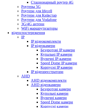
Стационарный роутер 4G
Роутеры 5G
Роутери для lifecell
Роутери для Київстар
Роутери для Vodafone
3G/4G антени
WiFi маршрутизаторы
відеоспостереження
IP
IP відеокомплекти
IP відеокамери
Бездротові IP камери
Купальні IP камери
Вуличні IP-камери
Speed Dome IP камери
Корпусні IP камери
IP відеореєстратори
AHD
AHD відеокомплекти
AHD відеокамери
Бездротові камери
Купольні камери
Вуличні камери
Speed Dome камери
Корпусні камери