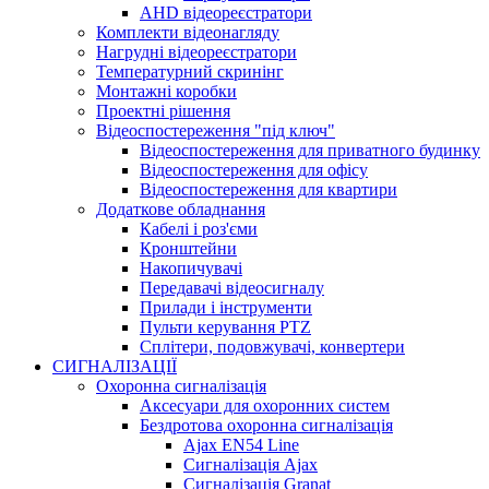
AHD відеореєстратори
Комплекти відеонагляду
Нагрудні відеореєстратори
Температурний скринінг
Монтажні коробки
Проектні рішення
Відеоспостереження "під ключ"
Відеоспостереження для приватного будинку
Відеоспостереження для офісу
Відеоспостереження для квартири
Додаткове обладнання
Кабелі і роз'єми
Кронштейни
Накопичувачі
Передавачі відеосигналу
Прилади і інструменти
Пульти керування PTZ
Сплітери, подовжувачі, конвертери
СИГНАЛІЗАЦІЇ
Охоронна сигналізація
Аксесуари для охоронних систем
Бездротова охоронна сигналізація
Ajax EN54 Line
Сигналізація Ajax
Сигналізація Granat