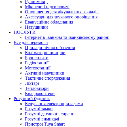
Гучномовці
Мікшери і підсилювачі
Оповіщення для лікувальних закладів
Аксесуари для звукового оповіщення
Евакуаційне обладнання
Навушники
ПОСЛУГИ
Інтернет в Іванкові та Іванківському районі
Все для перемоги
Прилади нічного бачення
Коліматорні приціли
Бронеплити
Радіостанції
Метеостанції
Активні навушники
Тактичне спорядження
Ліхтарі
Тепловізори
Квадрокоптери
Розумний будинок
Керування електроприладами
Розумні замки
Розумні датчики і сирени
Розумні вимикачі
Пристрої Tuya Smart