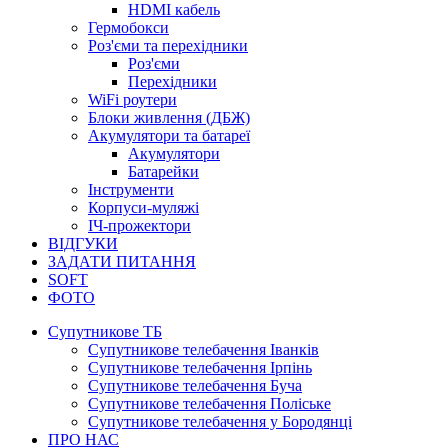
HDMI кабель
Гермобокси
Роз'єми та перехідники
Роз'єми
Перехідники
WiFi роутери
Блоки живлення (ДБЖ)
Акумулятори та батареї
Акумулятори
Батарейки
Інструменти
Корпуси-муляжі
ІЧ-прожектори
ВІДГУКИ
ЗАДАТИ ПИТАННЯ
SOFT
ФОТО
Супутникове ТБ
Супутникове телебачення Іванків
Супутникове телебачення Ірпінь
Супутникове телебачення Буча
Супутникове телебачення Поліське
Супутникове телебачення у Бородянці
ПРО НАС