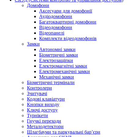
Домофони
Аксесуари для домофонії
Аудіодомофони
Багатоквартирні домофони
Відеодомофони
Відеопанелі
Комплекти відеодомофонів
Замки
Автономні замки
Біометричні замки
Електрозащіпки
Електромагнітні замки
Електромеханічні замки
Механічні замки
Біометричні термінали
Контролери
Зчитувачі
Кодові клавіатури
Кнопки виходу
Ключі доступу
Турнікети
Гнучкі переходи
Металодетектори
Шлагбауми та паркувальні бар’єри