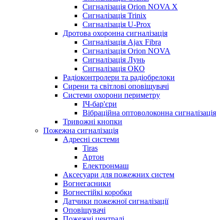
Сигналізація Orion NOVA X
Сигналізація Trinix
Сигналізація U-Prox
Дротова охоронна сигналізація
Сигналізація Ajax Fibra
Сигналізація Orion NOVA
Сигналізація Лунь
Сигналізація ОКО
Радіоконтролери та радіобрелоки
Сирени та світлові оповіщувачі
Системи охорони периметру
ІЧ-бар'єри
Вібраційна оптоволоконна сигналізація
Тривожні кнопки
Пожежна сигналізація
Адресні системи
Tiras
Артон
Електронмаш
Аксесуари для пожежних систем
Вогнегасники
Вогнестійкі коробки
Датчики пожежної сигналізації
Оповіщувачі
Пожежні централі