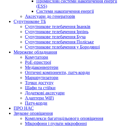
Промислові системи накопичення енергії
(ESS)
Системи накопичення енергії
Аксесуари до генераторів
Супутникове ТБ
Супутникове телебачення Іванків
Супутникове телебачення Ірпінь
Супутникове телебачення Буча
Супутникове телебачення Поліське
Супутникове телебачення у Бородянці
Мережеве обладнання
Комутатори
PoE-пристрої
Медіаконвертери
Оптичні компоненти, патч-корди
Маршрутизатори
Точки доступу
Шафи та стійки
Додаткові аксесуари
Адаптери WiFi
Патч-корди
ПРО НАС
Звукове оповіщення
Комплекси багатоцільового оповіщення
Мікрофони і пульти мікрофонні