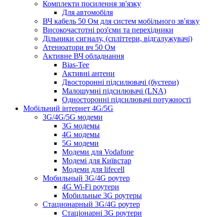
Комплекти посилення зв'язку
Для автомобіля
ВЧ кабель 50 Ом для систем мобільного зв'язку
Високочастотні роз'єми та перехідники
Дільники сигналу, (спліттери, відгалужувачі)
Атенюатори вч 50 Ом
Активне ВЧ обладнання
Bias-Tee
Активні антени
Двосторонні підсилювачі (бустери)
Малошумні підсилювачі (LNA)
Односторонні підсилювачі потужності
Мобільний інтернет 4G/5G
3G/4G/5G модеми
3G модемы
4G модемы
5G модеми
Модеми для Vodafone
Модемі для Київстар
Модеми для lifecell
Мобильный 3G/4G роутер
4G Wi-Fi роутери
Мобильные 3G роутеры
Стационарный 3G/4G роутер
Стаціонарні 3G роутери