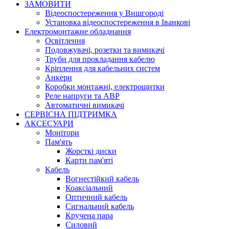
ЗАМОВИТИ
Відеоспостереження у Вишгороді
Установка відеоспостереження в Іванкові
Електромонтажне обладнання
Освітлення
Подовжувачі, розетки та вимикачі
Труби для прокладання кабелю
Кріплення для кабельних систем
Анкери
Коробки монтажні, електрощитки
Реле напруги та АВР
Автоматичні вимикачі
СЕРВІСНА ПІДТРИМКА
АКСЕСУАРИ
Монітори
Пам'ять
Жорсткі диски
Карти пам'яті
Кабель
Вогнестійкий кабель
Коаксіальний
Оптичний кабель
Сигнальний кабель
Кручена пара
Силовий