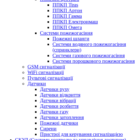
ППКП Tiras
ППКП Артон
ППКП Гамма
ППКП Електронмаш
ППКП Омега
Системи пожежогасіння
Пожежні шланги
Системи водяного пожежогасіння
(спринклери)
Системи газового пожежогасіння
Системи порошкового пожежогасіння
GSM сигналізації
WiFi сигналізації
Пультові сигналізації
Датчики
Датчики руху
Датчики відкриття
Датчики вібрації
Датчики розбиття
Датчики газу
Датчики затоплення
Пожежні датчики
Сирени
Пристрої для керування сигналізацією
СКУД (Системи контролю та управління доступом)