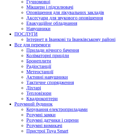
Гучномовці
Мікшери і підсилювачі
Оповіщення для лікувальних закладів
Аксесуари для звукового оповіщення
Евакуаційне обладнання
Навушники
ПОСЛУГИ
Інтернет в Іванкові та Іванківському районі
Все для перемоги
Прилади нічного бачення
Коліматорні приціли
Бронеплити
Радіостанції
Метеостанції
Активні навушники
Тактичне спорядження
Ліхтарі
Тепловізори
Квадрокоптери
Розумний будинок
Керування електроприладами
Розумні замки
Розумні датчики і сирени
Розумні вимикачі
Пристрої Tuya Smart