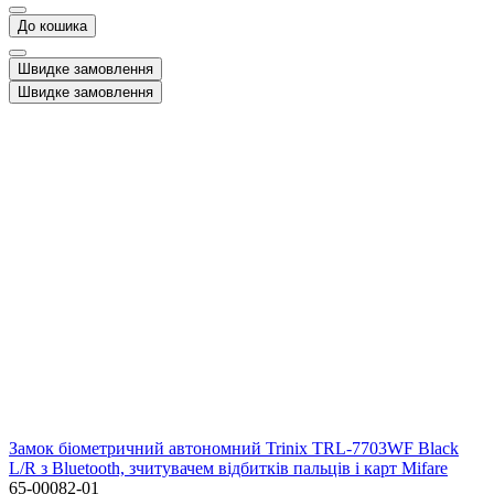
До кошика
Швидке замовлення
Швидке замовлення
Замок біометричний автономний Trinix TRL-7703WF Black
L/R з Bluetooth, зчитувачем відбитків пальців і карт Mifare
65-00082-01