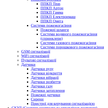
ППКП Tiras
ППКП Артон
ППКП Гамма
ППКП Електронмаш
ППКП Омега
Системи пожежогасіння
Пожежні шланги
Системи водяного пожежогасіння
(спринклери)
Системи газового пожежогасіння
Системи порошкового пожежогасіння
GSM сигналізації
WiFi сигналізації
Пультові сигналізації
Датчики
Датчики руху
Датчики відкриття
Датчики вібрації
Датчики розбиття
Датчики газу
Датчики затоплення
Пожежні датчики
Сирени
Пристрої для керування сигналізацією
СКУД (Системи контролю та управління доступом)