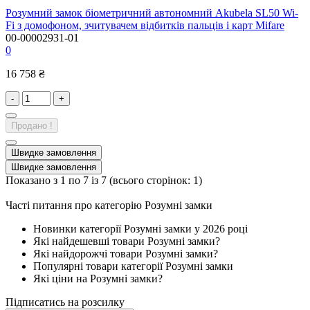
Розумний замок біометричний автономний Akubela SL50 Wi-
Fi з домофоном, зчитувачем відбитків пальців і карт Mifare
00-00002931-01
0
16 758 ₴
-
+
Продано !
Швидке замовлення
Швидке замовлення
Показано з 1 по 7 із 7 (всього сторінок: 1)
Часті питання про категорію Розумні замки
Новинки категорії Розумні замки у 2026 році
Які найдешевші товари Розумні замки?
Які найдорожчі товари Розумні замки?
Популярні товари категорії Розумні замки
Які ціни на Розумні замки?
Підписатись на розсилку