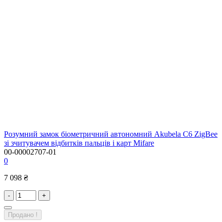
Розумний замок біометричний автономний Akubela C6 ZigBee
зі зчитувачем відбитків пальців і карт Mifare
00-00002707-01
0
7 098 ₴
-
+
Продано !