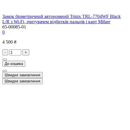
Замок біометричний автономний Trinix TRL-7704WF Black
L/R з Wi-Fi, зчитувачем відбитків пальців і карт Mifare
65-00085-01
0
4 500 ₴
-
+
До кошика
Швидке замовлення
Швидке замовлення