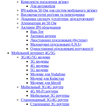
Комплекти посилення зв'язку
Для автомобіля
ВЧ кабель 50 Ом для систем мобільного зв'язку
Високочастотні роз'єми та перехідники
Дільники сигналу, (спліттери, відгалужувачі)
Атенюатори вч 50 Ом
Активне ВЧ обладнання
Bias-Tee
Активні антени
Двосторонні підсилювачі (бустери)
Малошумні підсилювачі (LNA)
Односторонні підсилювачі потужності
Мобільний інтернет 4G/5G
3G/4G/5G модеми
3G модемы
4G модемы
5G модеми
Модеми для Vodafone
Модемі для Київстар
Модеми для lifecell
Мобильный 3G/4G роутер
4G Wi-Fi роутери
Мобильные 3G роутеры
Стационарный 3G/4G роутер
Стаціонарні 3G роутери