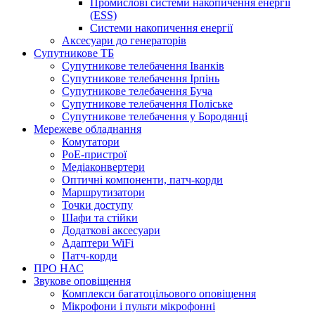
Промислові системи накопичення енергії
(ESS)
Системи накопичення енергії
Аксесуари до генераторів
Супутникове ТБ
Супутникове телебачення Іванків
Супутникове телебачення Ірпінь
Супутникове телебачення Буча
Супутникове телебачення Поліське
Супутникове телебачення у Бородянці
Мережеве обладнання
Комутатори
PoE-пристрої
Медіаконвертери
Оптичні компоненти, патч-корди
Маршрутизатори
Точки доступу
Шафи та стійки
Додаткові аксесуари
Адаптери WiFi
Патч-корди
ПРО НАС
Звукове оповіщення
Комплекси багатоцільового оповіщення
Мікрофони і пульти мікрофонні