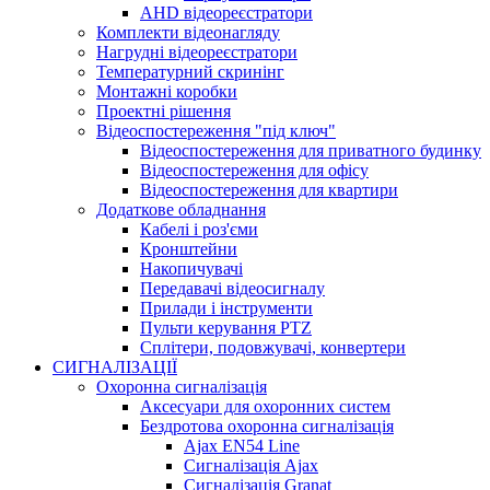
AHD відеореєстратори
Комплекти відеонагляду
Нагрудні відеореєстратори
Температурний скринінг
Монтажні коробки
Проектні рішення
Відеоспостереження "під ключ"
Відеоспостереження для приватного будинку
Відеоспостереження для офісу
Відеоспостереження для квартири
Додаткове обладнання
Кабелі і роз'єми
Кронштейни
Накопичувачі
Передавачі відеосигналу
Прилади і інструменти
Пульти керування PTZ
Сплітери, подовжувачі, конвертери
СИГНАЛІЗАЦІЇ
Охоронна сигналізація
Аксесуари для охоронних систем
Бездротова охоронна сигналізація
Ajax EN54 Line
Сигналізація Ajax
Сигналізація Granat