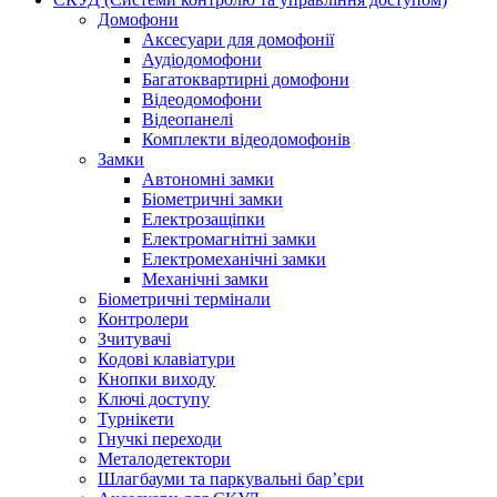
Домофони
Аксесуари для домофонії
Аудіодомофони
Багатоквартирні домофони
Відеодомофони
Відеопанелі
Комплекти відеодомофонів
Замки
Автономні замки
Біометричні замки
Електрозащіпки
Електромагнітні замки
Електромеханічні замки
Механічні замки
Біометричні термінали
Контролери
Зчитувачі
Кодові клавіатури
Кнопки виходу
Ключі доступу
Турнікети
Гнучкі переходи
Металодетектори
Шлагбауми та паркувальні бар’єри