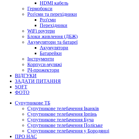
HDMI кабель
Гермобокси
Роз'єми та перехідники
Роз'єми
Перехідники
WiFi роутери
Блоки живлення (ДБЖ)
Акумулятори та батареї
Акумулятори
Батарейки
Інструменти
Корпуси-муляжі
ІЧ-прожектори
ВІДГУКИ
ЗАДАТИ ПИТАННЯ
SOFT
ФОТО
Супутникове ТБ
Супутникове телебачення Іванків
Супутникове телебачення Ірпінь
Супутникове телебачення Буча
Супутникове телебачення Поліське
Супутникове телебачення у Бородянці
ПРО НАС