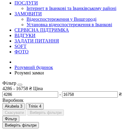
ПОСЛУГИ
Інтернет в Іванкові та Іванківському районі
ЗАМОВИТИ
Відеоспостереження у Вишгороді
Установка відеоспостереження в Іванкові
СЕРВІСНА ПІДТРИМКА
ВІДГУКИ
ЗАДАТИ ПИТАННЯ
SOFT
ФОТО
Розумний будинок
Розумні замки
Фільтр
4286
-
16758
₴
Ціна
-
₴
Виробник
Akubela
3
Trinix
4
Скасувати
Виберіть фільтри
Фільтр
Виберіть фільтри