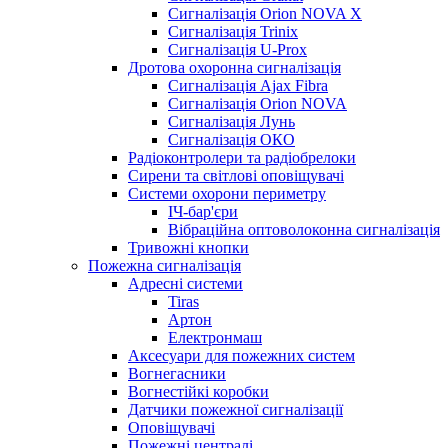
Сигналізація Orion NOVA X
Сигналізація Trinix
Сигналізація U-Prox
Дротова охоронна сигналізація
Сигналізація Ajax Fibra
Сигналізація Orion NOVA
Сигналізація Лунь
Сигналізація ОКО
Радіоконтролери та радіобрелоки
Сирени та світлові оповіщувачі
Системи охорони периметру
ІЧ-бар'єри
Вібраційна оптоволоконна сигналізація
Тривожні кнопки
Пожежна сигналізація
Адресні системи
Tiras
Артон
Електронмаш
Аксесуари для пожежних систем
Вогнегасники
Вогнестійкі коробки
Датчики пожежної сигналізації
Оповіщувачі
Пожежні централі