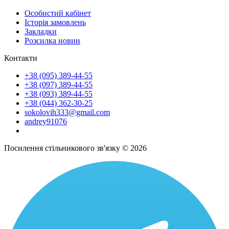
Особистий кабінет
Історія замовлень
Закладки
Розсилка новин
Контакти
+38 (095) 389-44-55
+38 (097) 389-44-55
+38 (093) 389-44-55
+38 (044) 362-30-25
sokolovih333@gmail.com
andrey91076
Посилення стільникового зв'язку © 2026