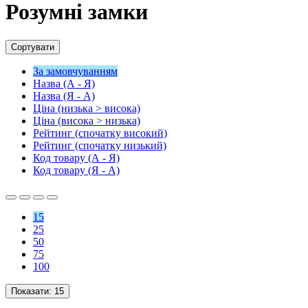
Розумні замки
Сортувати
За замовчуванням
Назва (А - Я)
Назва (Я - А)
Ціна (низька > висока)
Ціна (висока > низька)
Рейтинг (спочатку високий)
Рейтинг (спочатку низький)
Код товару (А - Я)
Код товару (Я - А)
15
25
50
75
100
Показати:
15