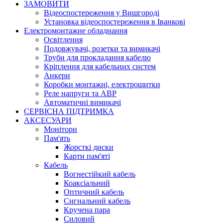
ЗАМОВИТИ
Відеоспостереження у Вишгороді
Установка відеоспостереження в Іванкові
Електромонтажне обладнання
Освітлення
Подовжувачі, розетки та вимикачі
Труби для прокладання кабелю
Кріплення для кабельних систем
Анкери
Коробки монтажні, електрощитки
Реле напруги та АВР
Автоматичні вимикачі
СЕРВІСНА ПІДТРИМКА
АКСЕСУАРИ
Монітори
Пам'ять
Жорсткі диски
Карти пам'яті
Кабель
Вогнестійкий кабель
Коаксіальний
Оптичний кабель
Сигнальний кабель
Кручена пара
Силовий