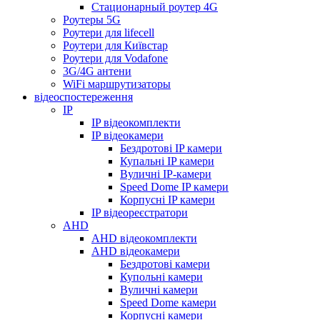
Стационарный роутер 4G
Роутеры 5G
Роутери для lifecell
Роутери для Київстар
Роутери для Vodafone
3G/4G антени
WiFi маршрутизаторы
відеоспостереження
IP
IP відеокомплекти
IP відеокамери
Бездротові IP камери
Купальні IP камери
Вуличні IP-камери
Speed Dome IP камери
Корпусні IP камери
IP відеореєстратори
AHD
AHD відеокомплекти
AHD відеокамери
Бездротові камери
Купольні камери
Вуличні камери
Speed Dome камери
Корпусні камери