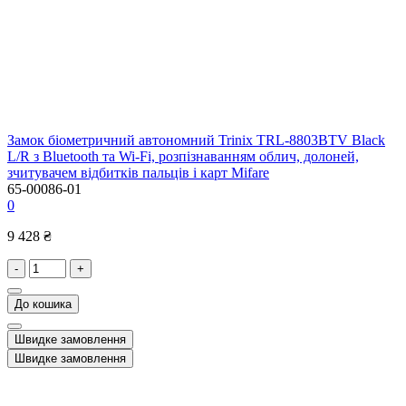
Замок біометричний автономний Trinix TRL-8803BTV Black
L/R з Bluetooth та Wi-Fi, розпізнаванням облич, долоней,
зчитувачем відбитків пальців і карт Mifare
65-00086-01
0
9 428 ₴
-
+
До кошика
Швидке замовлення
Швидке замовлення