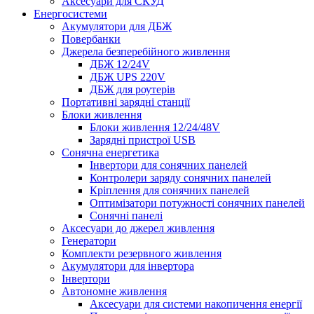
Аксесуари для СКУД
Енергосистеми
Акумулятори для ДБЖ
Повербанки
Джерела безперебійного живлення
ДБЖ 12/24V
ДБЖ UPS 220V
ДБЖ для роутерів
Портативні зарядні станції
Блоки живлення
Блоки живлення 12/24/48V
Зарядні пристрої USB
Сонячна енергетика
Інвертори для сонячних панелей
Контролери заряду сонячних панелей
Кріплення для сонячних панелей
Оптимізатори потужності сонячних панелей
Сонячні панелі
Аксесуари до джерел живлення
Генератори
Комплекти резервного живлення
Акумулятори для інвертора
Інвертори
Автономне живлення
Аксесуари для системи накопичення енергії