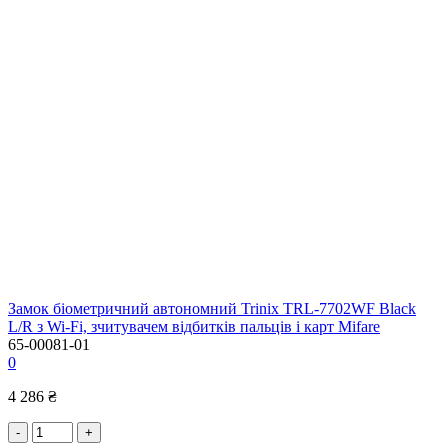
Замок біометричний автономний Trinix TRL-7702WF Black
L/R з Wi-Fi, зчитувачем відбитків пальців і карт Mifare
65-00081-01
0
4 286 ₴
-
+