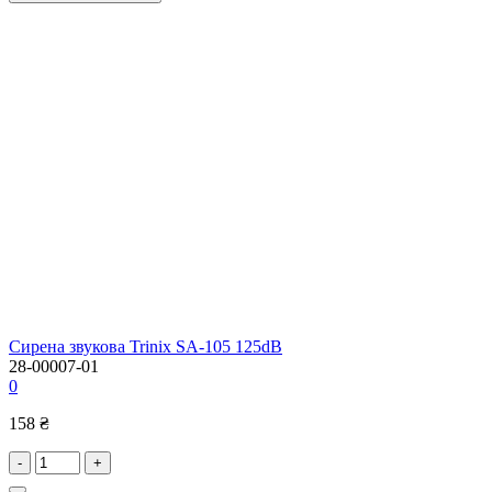
Сирена звукова Trinix SA-105 125dB
28-00007-01
0
158 ₴
-
+