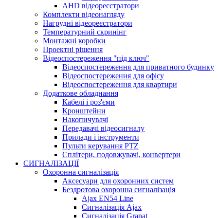
AHD відеореєстратори
Комплекти відеонагляду
Нагрудні відеореєстратори
Температурний скринінг
Монтажні коробки
Проектні рішення
Відеоспостереження "під ключ"
Відеоспостереження для приватного будинку
Відеоспостереження для офісу
Відеоспостереження для квартири
Додаткове обладнання
Кабелі і роз'єми
Кронштейни
Накопичувачі
Передавачі відеосигналу
Прилади і інструменти
Пульти керування PTZ
Сплітери, подовжувачі, конвертери
СИГНАЛІЗАЦІЇ
Охоронна сигналізація
Аксесуари для охоронних систем
Бездротова охоронна сигналізація
Ajax EN54 Line
Сигналізація Ajax
Сигналізація Granat