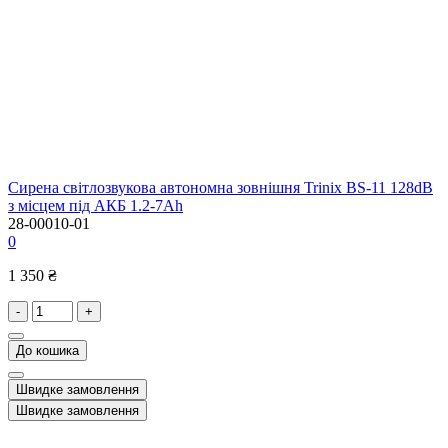
Сирена світлозвукова автономна зовнішня Trinix BS-11 128dB
з місцем під АКБ 1.2-7Ah
28-00010-01
0
1 350 ₴
-
+
До кошика
Швидке замовлення
Швидке замовлення