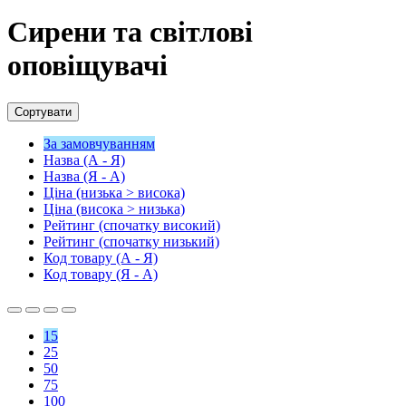
Сирени та світлові
оповіщувачі
Сортувати
За замовчуванням
Назва (А - Я)
Назва (Я - А)
Ціна (низька > висока)
Ціна (висока > низька)
Рейтинг (спочатку високий)
Рейтинг (спочатку низький)
Код товару (А - Я)
Код товару (Я - А)
15
25
50
75
100