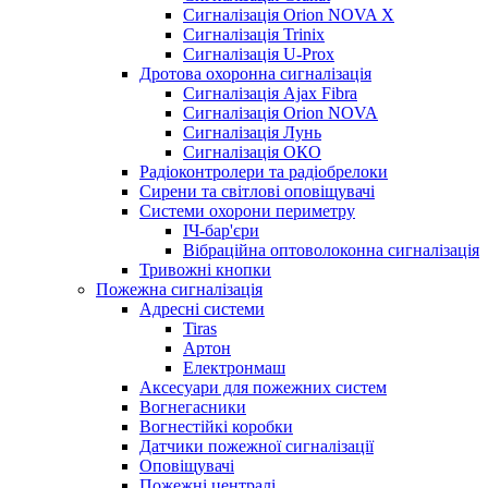
Сигналізація Orion NOVA X
Сигналізація Trinix
Сигналізація U-Prox
Дротова охоронна сигналізація
Сигналізація Ajax Fibra
Сигналізація Orion NOVA
Сигналізація Лунь
Сигналізація ОКО
Радіоконтролери та радіобрелоки
Сирени та світлові оповіщувачі
Системи охорони периметру
ІЧ-бар'єри
Вібраційна оптоволоконна сигналізація
Тривожні кнопки
Пожежна сигналізація
Адресні системи
Tiras
Артон
Електронмаш
Аксесуари для пожежних систем
Вогнегасники
Вогнестійкі коробки
Датчики пожежної сигналізації
Оповіщувачі
Пожежні централі