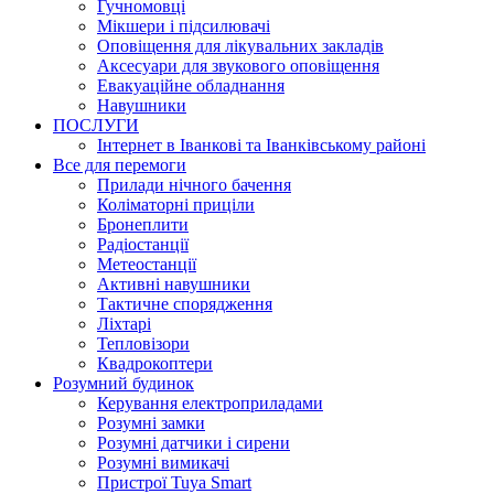
Гучномовці
Мікшери і підсилювачі
Оповіщення для лікувальних закладів
Аксесуари для звукового оповіщення
Евакуаційне обладнання
Навушники
ПОСЛУГИ
Інтернет в Іванкові та Іванківському районі
Все для перемоги
Прилади нічного бачення
Коліматорні приціли
Бронеплити
Радіостанції
Метеостанції
Активні навушники
Тактичне спорядження
Ліхтарі
Тепловізори
Квадрокоптери
Розумний будинок
Керування електроприладами
Розумні замки
Розумні датчики і сирени
Розумні вимикачі
Пристрої Tuya Smart