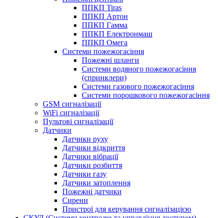
ППКП Tiras
ППКП Артон
ППКП Гамма
ППКП Електронмаш
ППКП Омега
Системи пожежогасіння
Пожежні шланги
Системи водяного пожежогасіння
(спринклери)
Системи газового пожежогасіння
Системи порошкового пожежогасіння
GSM сигналізації
WiFi сигналізації
Пультові сигналізації
Датчики
Датчики руху
Датчики відкриття
Датчики вібрації
Датчики розбиття
Датчики газу
Датчики затоплення
Пожежні датчики
Сирени
Пристрої для керування сигналізацією
СКУД (Системи контролю та управління доступом)