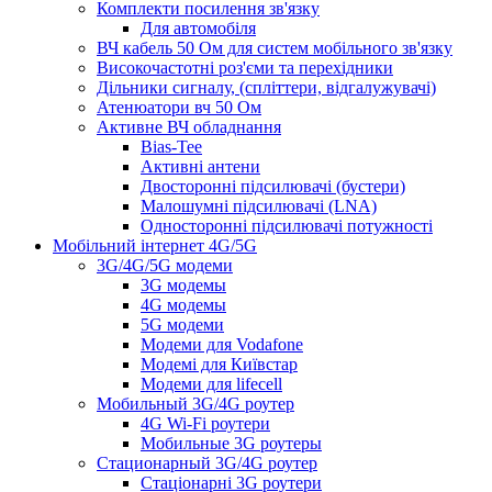
Комплекти посилення зв'язку
Для автомобіля
ВЧ кабель 50 Ом для систем мобільного зв'язку
Високочастотні роз'єми та перехідники
Дільники сигналу, (спліттери, відгалужувачі)
Атенюатори вч 50 Ом
Активне ВЧ обладнання
Bias-Tee
Активні антени
Двосторонні підсилювачі (бустери)
Малошумні підсилювачі (LNA)
Односторонні підсилювачі потужності
Мобільний інтернет 4G/5G
3G/4G/5G модеми
3G модемы
4G модемы
5G модеми
Модеми для Vodafone
Модемі для Київстар
Модеми для lifecell
Мобильный 3G/4G роутер
4G Wi-Fi роутери
Мобильные 3G роутеры
Стационарный 3G/4G роутер
Стаціонарні 3G роутери