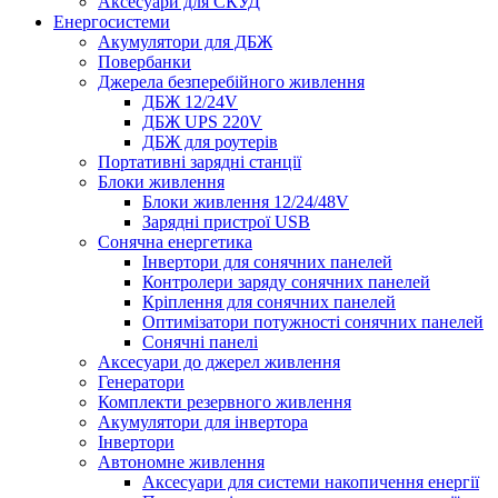
Аксесуари для СКУД
Енергосистеми
Акумулятори для ДБЖ
Повербанки
Джерела безперебійного живлення
ДБЖ 12/24V
ДБЖ UPS 220V
ДБЖ для роутерів
Портативні зарядні станції
Блоки живлення
Блоки живлення 12/24/48V
Зарядні пристрої USB
Сонячна енергетика
Інвертори для сонячних панелей
Контролери заряду сонячних панелей
Кріплення для сонячних панелей
Оптимізатори потужності сонячних панелей
Сонячні панелі
Аксесуари до джерел живлення
Генератори
Комплекти резервного живлення
Акумулятори для інвертора
Інвертори
Автономне живлення
Аксесуари для системи накопичення енергії