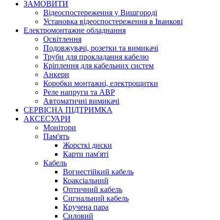
ЗАМОВИТИ
Відеоспостереження у Вишгороді
Установка відеоспостереження в Іванкові
Електромонтажне обладнання
Освітлення
Подовжувачі, розетки та вимикачі
Труби для прокладання кабелю
Кріплення для кабельних систем
Анкери
Коробки монтажні, електрощитки
Реле напруги та АВР
Автоматичні вимикачі
СЕРВІСНА ПІДТРИМКА
АКСЕСУАРИ
Монітори
Пам'ять
Жорсткі диски
Карти пам'яті
Кабель
Вогнестійкий кабель
Коаксіальний
Оптичний кабель
Сигнальний кабель
Кручена пара
Силовий