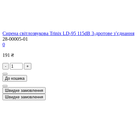
Сирена світлозвукова Trinix LD-95 115dB 3-дротове з’єднання
28-00005-01
0
191 ₴
-
+
До кошика
Швидке замовлення
Швидке замовлення