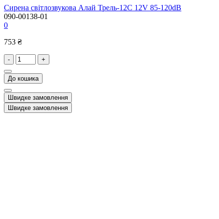
Сирена світлозвукова Алай Трель-12С 12V 85-120dB
090-00138-01
0
753 ₴
-
+
До кошика
Швидке замовлення
Швидке замовлення