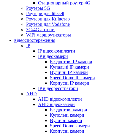
Стационарный роутер 4G
Роутеры 5G
Роутери для lifecell
Роутери для Київстар
Роутери для Vodafone
3G/4G антени
WiFi маршрутизаторы
відеоспостереження
IP
IP відеокомплекти
IP відеокамери
Бездротові IP камери
Купальні IP камери
Вуличні IP-камери
Speed Dome IP камери
Корпусні IP камери
IP відеореєстратори
AHD
AHD відеокомплекти
AHD відеокамери
Бездротові камери
Купольні камери
Вуличні камери
Speed Dome камери
Корпусні камери