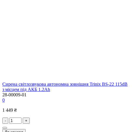
Сирена світлозвукова автономна зовнішня Trinix BS-22 115dB
з місцем під АКБ 1.2Ah
28-00009-01
0
1 449 ₴
-
+