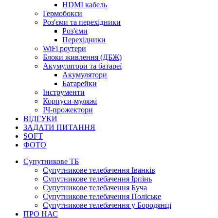
HDMI кабель
Гермобокси
Роз'єми та перехідники
Роз'єми
Перехідники
WiFi роутери
Блоки живлення (ДБЖ)
Акумулятори та батареї
Акумулятори
Батарейки
Інструменти
Корпуси-муляжі
ІЧ-прожектори
ВІДГУКИ
ЗАДАТИ ПИТАННЯ
SOFT
ФОТО
Супутникове ТБ
Супутникове телебачення Іванків
Супутникове телебачення Ірпінь
Супутникове телебачення Буча
Супутникове телебачення Поліське
Супутникове телебачення у Бородянці
ПРО НАС