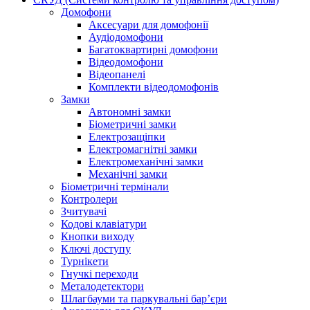
Домофони
Аксесуари для домофонії
Аудіодомофони
Багатоквартирні домофони
Відеодомофони
Відеопанелі
Комплекти відеодомофонів
Замки
Автономні замки
Біометричні замки
Електрозащіпки
Електромагнітні замки
Електромеханічні замки
Механічні замки
Біометричні термінали
Контролери
Зчитувачі
Кодові клавіатури
Кнопки виходу
Ключі доступу
Турнікети
Гнучкі переходи
Металодетектори
Шлагбауми та паркувальні бар’єри