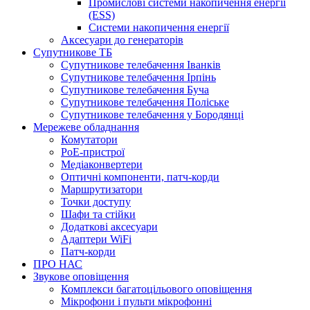
Промислові системи накопичення енергії
(ESS)
Системи накопичення енергії
Аксесуари до генераторів
Супутникове ТБ
Супутникове телебачення Іванків
Супутникове телебачення Ірпінь
Супутникове телебачення Буча
Супутникове телебачення Поліське
Супутникове телебачення у Бородянці
Мережеве обладнання
Комутатори
PoE-пристрої
Медіаконвертери
Оптичні компоненти, патч-корди
Маршрутизатори
Точки доступу
Шафи та стійки
Додаткові аксесуари
Адаптери WiFi
Патч-корди
ПРО НАС
Звукове оповіщення
Комплекси багатоцільового оповіщення
Мікрофони і пульти мікрофонні