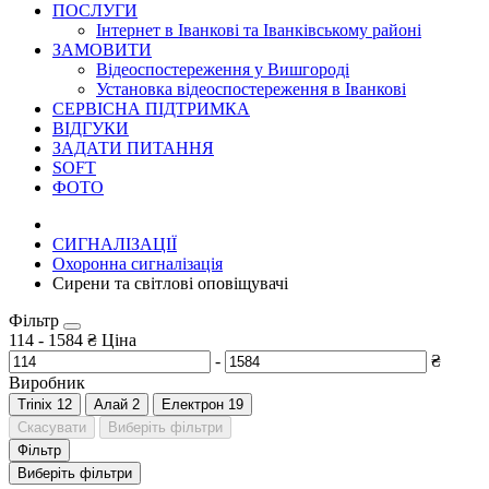
ПОСЛУГИ
Інтернет в Іванкові та Іванківському районі
ЗАМОВИТИ
Відеоспостереження у Вишгороді
Установка відеоспостереження в Іванкові
СЕРВІСНА ПІДТРИМКА
ВІДГУКИ
ЗАДАТИ ПИТАННЯ
SOFT
ФОТО
СИГНАЛІЗАЦІЇ
Охоронна сигналізація
Сирени та світлові оповіщувачі
Фільтр
114
-
1584
₴
Ціна
-
₴
Виробник
Trinix
12
Алай
2
Електрон
19
Скасувати
Виберіть фільтри
Фільтр
Виберіть фільтри