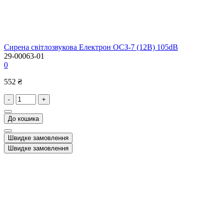
Сирена світлозвукова Електрон ОСЗ-7 (12В) 105dB
29-00063-01
0
552 ₴
-
+
До кошика
Швидке замовлення
Швидке замовлення