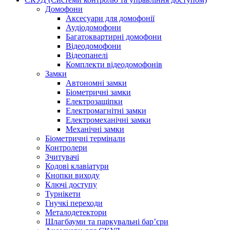
Домофони
Аксесуари для домофонії
Аудіодомофони
Багатоквартирні домофони
Відеодомофони
Відеопанелі
Комплекти відеодомофонів
Замки
Автономні замки
Біометричні замки
Електрозащіпки
Електромагнітні замки
Електромеханічні замки
Механічні замки
Біометричні термінали
Контролери
Зчитувачі
Кодові клавіатури
Кнопки виходу
Ключі доступу
Турнікети
Гнучкі переходи
Металодетектори
Шлагбауми та паркувальні бар’єри