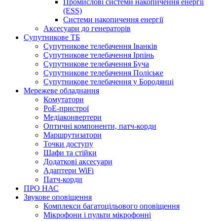
Промислові системи накопичення енергії
(ESS)
Системи накопичення енергії
Аксесуари до генераторів
Супутникове ТБ
Супутникове телебачення Іванків
Супутникове телебачення Ірпінь
Супутникове телебачення Буча
Супутникове телебачення Поліське
Супутникове телебачення у Бородянці
Мережеве обладнання
Комутатори
PoE-пристрої
Медіаконвертери
Оптичні компоненти, патч-корди
Маршрутизатори
Точки доступу
Шафи та стійки
Додаткові аксесуари
Адаптери WiFi
Патч-корди
ПРО НАС
Звукове оповіщення
Комплекси багатоцільового оповіщення
Мікрофони і пульти мікрофонні