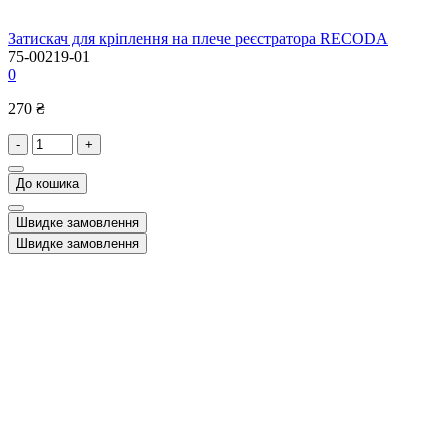
Затискач для кріплення на плече реєстратора RECODA
75-00219-01
0
270 ₴
-
+
До кошика
Швидке замовлення
Швидке замовлення