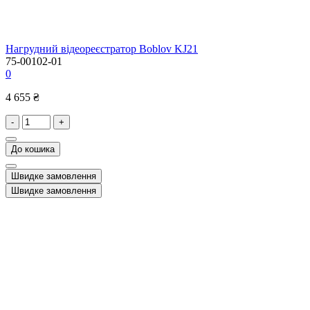
Нагрудний відеореєстратор Boblov KJ21
75-00102-01
0
4 655 ₴
-
+
До кошика
Швидке замовлення
Швидке замовлення