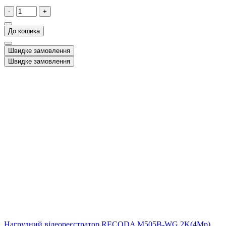
-
+
До кошика
Швидке замовлення
Швидке замовлення
Нагрудний відеореєстратор RECODA M505B-WG 2K(4Mp)