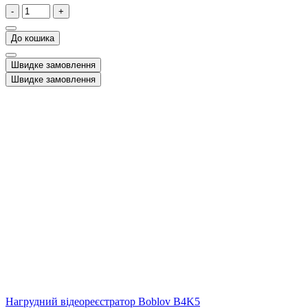
-
+
До кошика
Швидке замовлення
Швидке замовлення
Нагрудний відеореєстратор Boblov B4K5