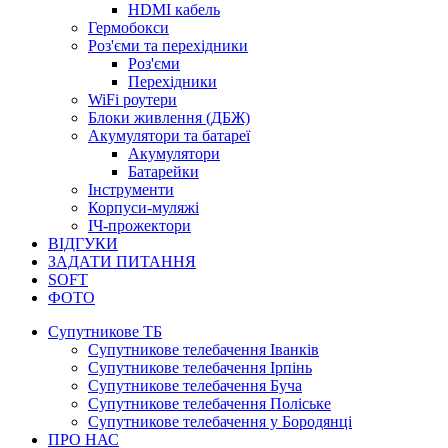
HDMI кабель
Гермобокси
Роз'єми та перехідники
Роз'єми
Перехідники
WiFi роутери
Блоки живлення (ДБЖ)
Акумулятори та батареї
Акумулятори
Батарейки
Інструменти
Корпуси-муляжі
ІЧ-прожектори
ВІДГУКИ
ЗАДАТИ ПИТАННЯ
SOFT
ФОТО
Супутникове ТБ
Супутникове телебачення Іванків
Супутникове телебачення Ірпінь
Супутникове телебачення Буча
Супутникове телебачення Поліське
Супутникове телебачення у Бородянці
ПРО НАС