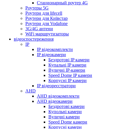
Стационарный роутер 4G
Роутеры 5G
Роутери для lifecell
Роутери для Київстар
Роутери для Vodafone
3G/4G антени
WiFi маршрутизаторы
відеоспостереження
IP
IP відеокомплекти
IP відеокамери
Бездротові IP камери
Купальні IP камери
Вуличні IP-камери
Speed Dome IP камери
Корпусні IP камери
IP відеореєстратори
AHD
AHD відеокомплекти
AHD відеокамери
Бездротові камери
Купольні камери
Вуличні камери
Speed Dome камери
Корпусні камери