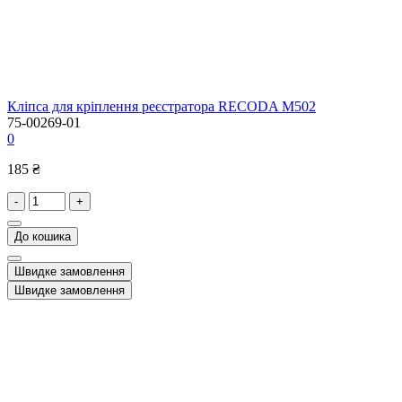
Кліпса для кріплення реєстратора RECODA M502
75-00269-01
0
185 ₴
-
+
До кошика
Швидке замовлення
Швидке замовлення