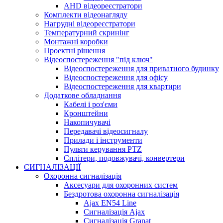
AHD відеореєстратори
Комплекти відеонагляду
Нагрудні відеореєстратори
Температурний скринінг
Монтажні коробки
Проектні рішення
Відеоспостереження "під ключ"
Відеоспостереження для приватного будинку
Відеоспостереження для офісу
Відеоспостереження для квартири
Додаткове обладнання
Кабелі і роз'єми
Кронштейни
Накопичувачі
Передавачі відеосигналу
Прилади і інструменти
Пульти керування PTZ
Сплітери, подовжувачі, конвертери
СИГНАЛІЗАЦІЇ
Охоронна сигналізація
Аксесуари для охоронних систем
Бездротова охоронна сигналізація
Ajax EN54 Line
Сигналізація Ajax
Сигналізація Granat