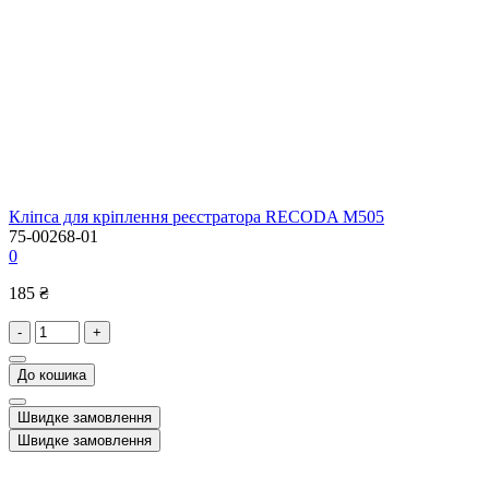
Кліпса для кріплення реєстратора RECODA M505
75-00268-01
0
185 ₴
-
+
До кошика
Швидке замовлення
Швидке замовлення