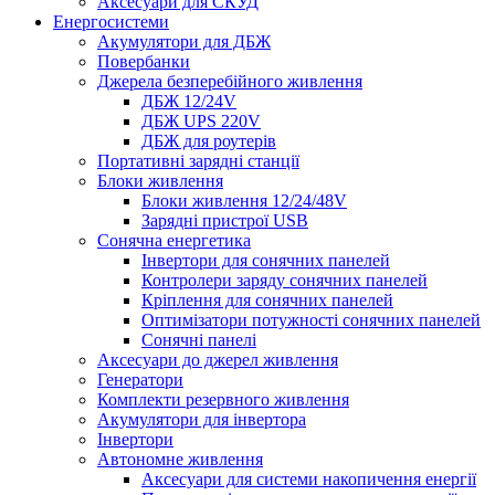
Аксесуари для СКУД
Енергосистеми
Акумулятори для ДБЖ
Повербанки
Джерела безперебійного живлення
ДБЖ 12/24V
ДБЖ UPS 220V
ДБЖ для роутерів
Портативні зарядні станції
Блоки живлення
Блоки живлення 12/24/48V
Зарядні пристрої USB
Сонячна енергетика
Інвертори для сонячних панелей
Контролери заряду сонячних панелей
Кріплення для сонячних панелей
Оптимізатори потужності сонячних панелей
Сонячні панелі
Аксесуари до джерел живлення
Генератори
Комплекти резервного живлення
Акумулятори для інвертора
Інвертори
Автономне живлення
Аксесуари для системи накопичення енергії