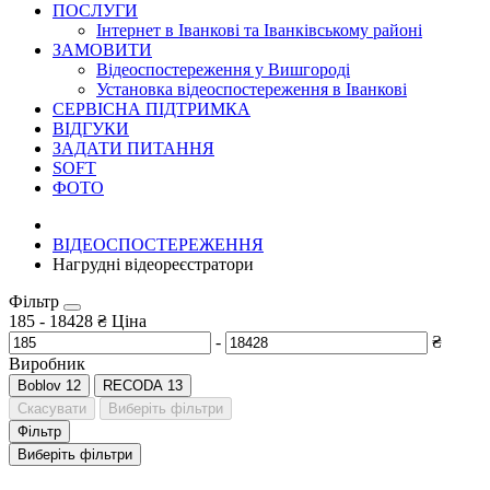
ПОСЛУГИ
Інтернет в Іванкові та Іванківському районі
ЗАМОВИТИ
Відеоспостереження у Вишгороді
Установка відеоспостереження в Іванкові
СЕРВІСНА ПІДТРИМКА
ВІДГУКИ
ЗАДАТИ ПИТАННЯ
SOFT
ФОТО
ВІДЕОСПОСТЕРЕЖЕННЯ
Нагрудні відеореєстратори
Фільтр
185
-
18428
₴
Ціна
-
₴
Виробник
Boblov
12
RECODA
13
Скасувати
Виберіть фільтри
Фільтр
Виберіть фільтри