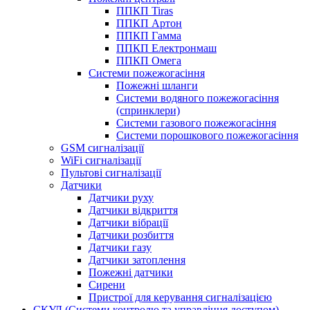
ППКП Tiras
ППКП Артон
ППКП Гамма
ППКП Електронмаш
ППКП Омега
Системи пожежогасіння
Пожежні шланги
Системи водяного пожежогасіння
(спринклери)
Системи газового пожежогасіння
Системи порошкового пожежогасіння
GSM сигналізації
WiFi сигналізації
Пультові сигналізації
Датчики
Датчики руху
Датчики відкриття
Датчики вібрації
Датчики розбиття
Датчики газу
Датчики затоплення
Пожежні датчики
Сирени
Пристрої для керування сигналізацією
СКУД (Системи контролю та управління доступом)