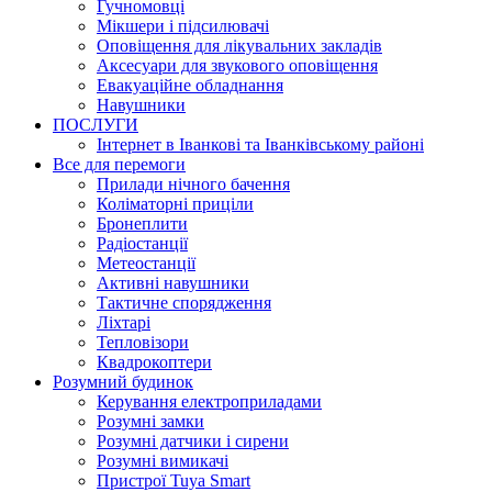
Гучномовці
Мікшери і підсилювачі
Оповіщення для лікувальних закладів
Аксесуари для звукового оповіщення
Евакуаційне обладнання
Навушники
ПОСЛУГИ
Інтернет в Іванкові та Іванківському районі
Все для перемоги
Прилади нічного бачення
Коліматорні приціли
Бронеплити
Радіостанції
Метеостанції
Активні навушники
Тактичне спорядження
Ліхтарі
Тепловізори
Квадрокоптери
Розумний будинок
Керування електроприладами
Розумні замки
Розумні датчики і сирени
Розумні вимикачі
Пристрої Tuya Smart