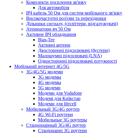
Комплекти посилення зв'язку
Для автомобіля
ВЧ кабель 50 Ом для систем мобільного зв'язку
Високочастотні роз'єми та перехідники
Дільники сигналу, (спліттери, відгалужувачі)
Атенюатори вч 50 Ом
Активне ВЧ обладнання
Bias-Tee
Активні антени
Двосторонні підсилювачі (бустери)
Малошумні підсилювачі (LNA)
Односторонні підсилювачі потужності
Мобільний інтернет 4G/5G
3G/4G/5G модеми
3G модемы
4G модемы
5G модеми
Модеми для Vodafone
Модемі для Київстар
Модеми для lifecell
Мобильный 3G/4G роутер
4G Wi-Fi роутери
Мобильные 3G роутеры
Стационарный 3G/4G роутер
Стаціонарні 3G роутери