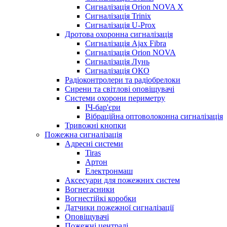
Сигналізація Orion NOVA X
Сигналізація Trinix
Сигналізація U-Prox
Дротова охоронна сигналізація
Сигналізація Ajax Fibra
Сигналізація Orion NOVA
Сигналізація Лунь
Сигналізація ОКО
Радіоконтролери та радіобрелоки
Сирени та світлові оповіщувачі
Системи охорони периметру
ІЧ-бар'єри
Вібраційна оптоволоконна сигналізація
Тривожні кнопки
Пожежна сигналізація
Адресні системи
Tiras
Артон
Електронмаш
Аксесуари для пожежних систем
Вогнегасники
Вогнестійкі коробки
Датчики пожежної сигналізації
Оповіщувачі
Пожежні централі