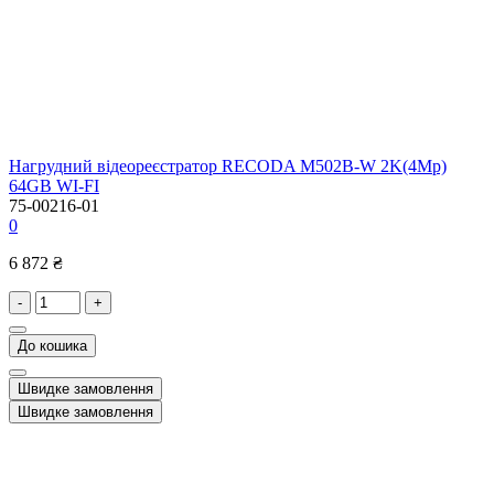
Нагрудний відеореєстратор RECODA M502B-W 2K(4Mp)
64GB WI-FI
75-00216-01
0
6 872 ₴
-
+
До кошика
Швидке замовлення
Швидке замовлення