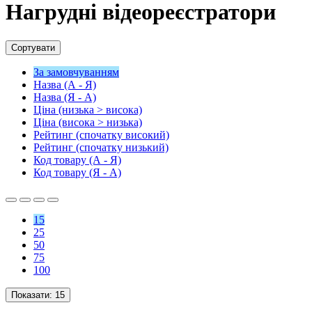
Нагрудні відеореєстратори
Сортувати
За замовчуванням
Назва (А - Я)
Назва (Я - А)
Ціна (низька > висока)
Ціна (висока > низька)
Рейтинг (спочатку високий)
Рейтинг (спочатку низький)
Код товару (А - Я)
Код товару (Я - А)
15
25
50
75
100
Показати:
15