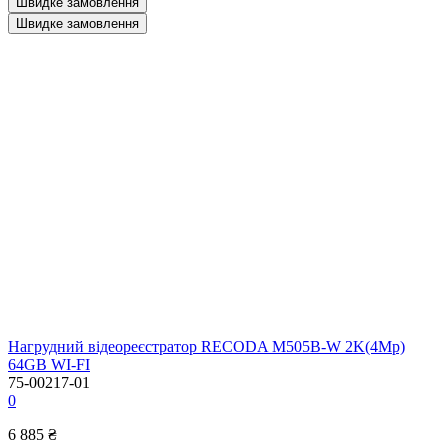
Швидке замовлення
Швидке замовлення
Нагрудний відеореєстратор RECODA M505B-W 2K(4Mp)
64GB WI-FI
75-00217-01
0
6 885 ₴