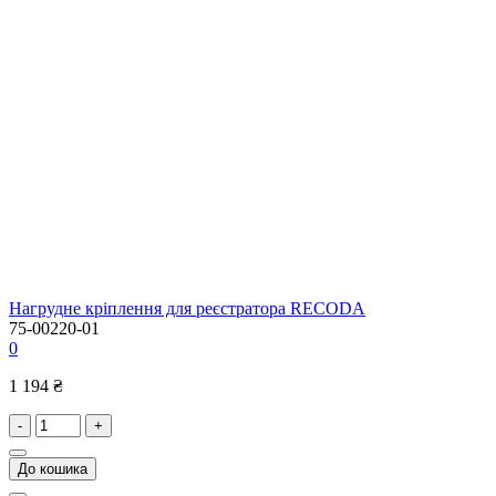
Нагрудне кріплення для реєстратора RECODA
75-00220-01
0
1 194 ₴
-
+
До кошика