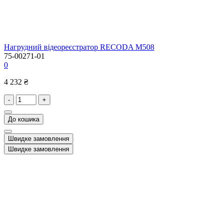
Нагрудний відеореєстратор RECODA M508
75-00271-01
0
4 232 ₴
-
+
До кошика
Швидке замовлення
Швидке замовлення