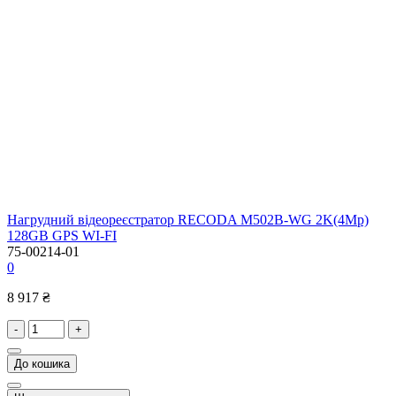
Нагрудний відеореєстратор RECODA M502B-WG 2K(4Mp)
128GB GPS WI-FI
75-00214-01
0
8 917 ₴
-
+
До кошика