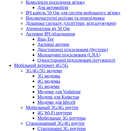
Комплекти посилення зв'язку
Для автомобіля
ВЧ кабель 50 Ом для систем мобільного зв'язку
Високочастотні роз'єми та перехідники
Дільники сигналу, (спліттери, відгалужувачі)
Атенюатори вч 50 Ом
Активне ВЧ обладнання
Bias-Tee
Активні антени
Двосторонні підсилювачі (бустери)
Малошумні підсилювачі (LNA)
Односторонні підсилювачі потужності
Мобільний інтернет 4G/5G
3G/4G/5G модеми
3G модемы
4G модемы
5G модеми
Модеми для Vodafone
Модемі для Київстар
Модеми для lifecell
Мобильный 3G/4G роутер
4G Wi-Fi роутери
Мобильные 3G роутеры
Стационарный 3G/4G роутер
Стаціонарні 3G роутери