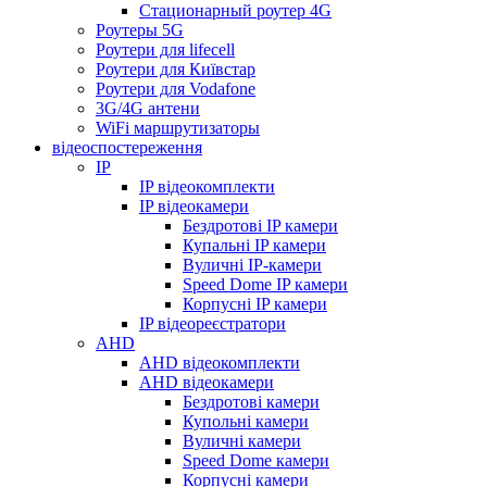
Стационарный роутер 4G
Роутеры 5G
Роутери для lifecell
Роутери для Київстар
Роутери для Vodafone
3G/4G антени
WiFi маршрутизаторы
відеоспостереження
IP
IP відеокомплекти
IP відеокамери
Бездротові IP камери
Купальні IP камери
Вуличні IP-камери
Speed Dome IP камери
Корпусні IP камери
IP відеореєстратори
AHD
AHD відеокомплекти
AHD відеокамери
Бездротові камери
Купольні камери
Вуличні камери
Speed Dome камери
Корпусні камери