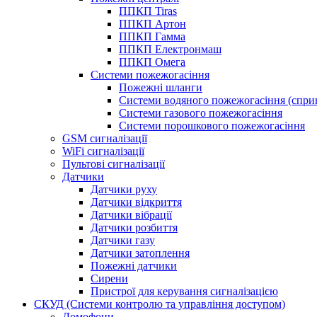
ППКП Tiras
ППКП Артон
ППКП Гамма
ППКП Електронмаш
ППКП Омега
Системи пожежогасіння
Пожежні шланги
Системи водяного пожежогасіння (спри
Системи газового пожежогасіння
Системи порошкового пожежогасіння
GSM сигналізації
WiFi сигналізації
Пультові сигналізації
Датчики
Датчики руху
Датчики відкриття
Датчики вібрації
Датчики розбиття
Датчики газу
Датчики затоплення
Пожежні датчики
Сирени
Пристрої для керування сигналізацією
СКУД (Системи контролю та управління доступом)
Домофони