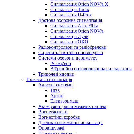
Сигналізація Orion NOVA X
Сигналізація Trinix
Сигналізація U-Prox
Дротова охоронна сигналізація
Сигналізація Ajax Fibra
Сигналізація Orion NOVA
Сигналізація Лунь
Сигналізація ОКО
Радіоконтролери та радіобрелоки
Сирени та світлові оповіщувачі
Системи охорони периметру
ІЧ-бар'єри
Вібраційна оптоволоконна сигналізація
Тривожні кнопки
Пожежна сигналізація
Адресні системи
Tiras
Артон
Електронмаш
Аксесуари для пожежних систем
Вогнегасники
Вогнестійкі коробки
Датчики пожежної сигналізації
Оповіщувачі
Пожежні централі