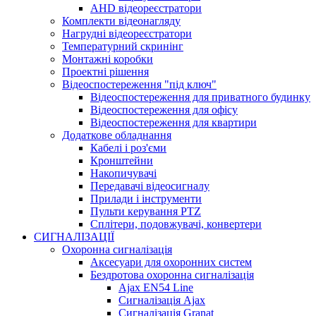
AHD відеореєстратори
Комплекти відеонагляду
Нагрудні відеореєстратори
Температурний скринінг
Монтажні коробки
Проектні рішення
Відеоспостереження "під ключ"
Відеоспостереження для приватного будинку
Відеоспостереження для офісу
Відеоспостереження для квартири
Додаткове обладнання
Кабелі і роз'єми
Кронштейни
Накопичувачі
Передавачі відеосигналу
Прилади і інструменти
Пульти керування PTZ
Сплітери, подовжувачі, конвертери
СИГНАЛІЗАЦІЇ
Охоронна сигналізація
Аксесуари для охоронних систем
Бездротова охоронна сигналізація
Ajax EN54 Line
Сигналізація Ajax
Сигналізація Granat