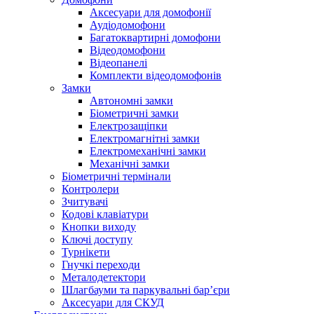
Аксесуари для домофонії
Аудіодомофони
Багатоквартирні домофони
Відеодомофони
Відеопанелі
Комплекти відеодомофонів
Замки
Автономні замки
Біометричні замки
Електрозащіпки
Електромагнітні замки
Електромеханічні замки
Механічні замки
Біометричні термінали
Контролери
Зчитувачі
Кодові клавіатури
Кнопки виходу
Ключі доступу
Турнікети
Гнучкі переходи
Металодетектори
Шлагбауми та паркувальні бар’єри
Аксесуари для СКУД