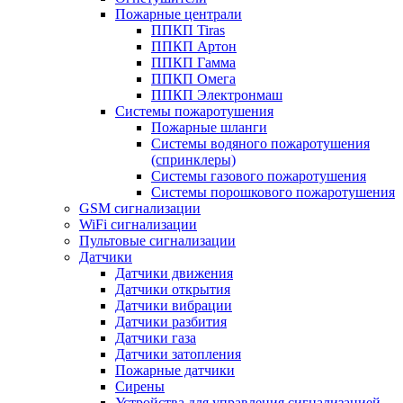
Пожарные централи
ППКП Tiras
ППКП Артон
ППКП Гамма
ППКП Омега
ППКП Электронмаш
Системы пожаротушения
Пожарные шланги
Системы водяного пожаротушения
(спринклеры)
Системы газового пожаротушения
Системы порошкового пожаротушения
GSM сигнализации
WiFi сигнализации
Пультовые сигнализации
Датчики
Датчики движения
Датчики открытия
Датчики вибрации
Датчики разбития
Датчики газа
Датчики затопления
Пожарные датчики
Сирены
Устройства для управления сигнализацией