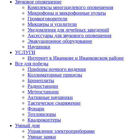
Звуковое оповещение
Комплексы многоцелевого оповещения
Микрофоны и микрофонные пульты
Громкоговорители
Микшеры и усилители
Уведомления для лечебных заведений
Аксессуары для звукового оповещения
Эвакуационное оборудование
Наушники
УСЛУГИ
Интернет в Иванкове и Иванковском районе
Все для победы
Приборы ночного видения
Коллиматорные прицелы
Бронеплиты
Радиостанции
Метеостанции
Активные наушники
Тактическое снаряжение
Фонари
Тепловизоры
Квадрокоптеры
Умный дом
Управление электроприборами
Умные замки