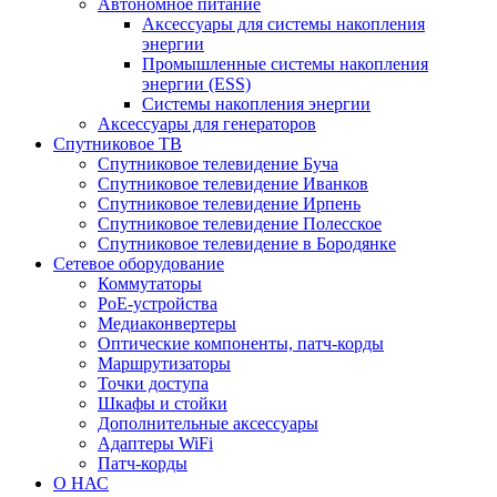
Автономное питание
Аксессуары для системы накопления
энергии
Промышленные системы накопления
энергии (ESS)
Системы накопления энергии
Аксессуары для генераторов
Спутниковое ТВ
Спутниковое телевидение Буча
Спутниковое телевидение Иванков
Спутниковое телевидение Ирпень
Спутниковое телевидение Полесское
Спутниковое телевидение в Бородянке
Сетевое оборудование
Коммутаторы
PoE-устройства
Медиаконвертеры
Оптические компоненты, патч-корды
Маршрутизаторы
Точки доступа
Шкафы и стойки
Дополнительные аксессуары
Адаптеры WiFi
Патч-корды
О НАС