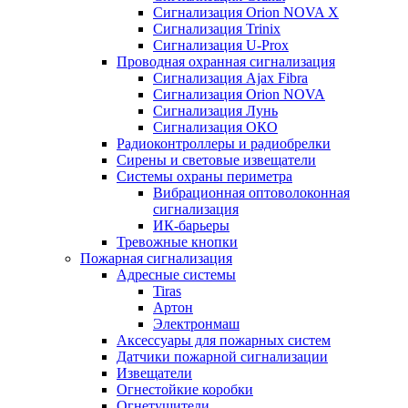
Сигнализация Orion NOVA X
Сигнализация Trinix
Сигнализация U-Prox
Проводная охранная сигнализация
Сигнализация Ajax Fibra
Сигнализация Orion NOVA
Сигнализация Лунь
Сигнализация ОКО
Радиоконтроллеры и радиобрелки
Сирены и световые извещатели
Системы охраны периметра
Вибрационная оптоволоконная
сигнализация
ИК-барьеры
Тревожные кнопки
Пожарная сигнализация
Адресные системы
Tiras
Артон
Электронмаш
Аксессуары для пожарных систем
Датчики пожарной сигнализации
Извещатели
Огнестойкие коробки
Огнетушители