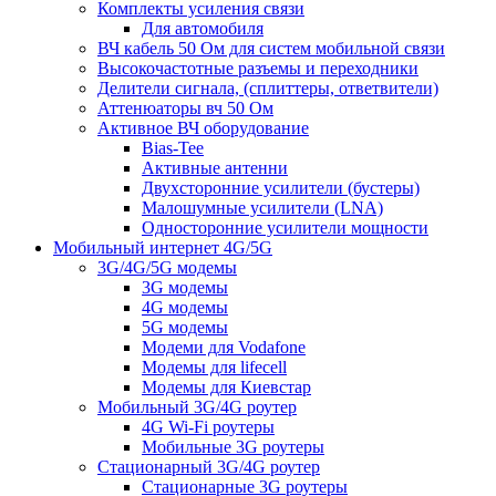
Комплекты усиления связи
Для автомобиля
ВЧ кабель 50 Ом для систем мобильной связи
Высокочастотные разъемы и переходники
Делители сигнала, (сплиттеры, ответвители)
Аттенюаторы вч 50 Ом
Активное ВЧ оборудование
Bias-Tee
Активные антенни
Двухсторонние усилители (бустеры)
Малошумные усилители (LNA)
Односторонние усилители мощности
Мобильный интернет 4G/5G
3G/4G/5G модемы
3G модемы
4G модемы
5G модемы
Модеми для Vodafone
Модемы для lifecell
Модемы для Киевстар
Мобильный 3G/4G роутер
4G Wi-Fi роутеры
Мобильные 3G роутеры
Стационарный 3G/4G роутер
Стационарные 3G роутеры