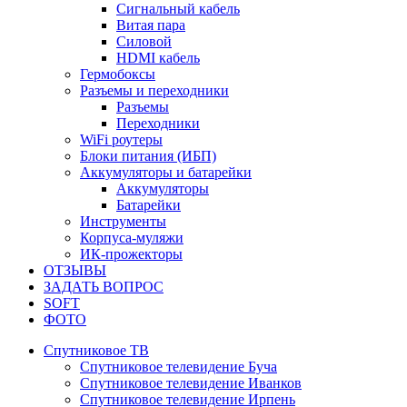
Сигнальный кабель
Витая пара
Силовой
HDMI кабель
Гермобоксы
Разъемы и переходники
Разъемы
Переходники
WiFi роутеры
Блоки питания (ИБП)
Аккумуляторы и батарейки
Аккумуляторы
Батарейки
Инструменты
Корпуса-муляжи
ИК-прожекторы
ОТЗЫВЫ
ЗАДАТЬ ВОПРОС
SOFT
ФОТО
Спутниковое ТВ
Спутниковое телевидение Буча
Спутниковое телевидение Иванков
Спутниковое телевидение Ирпень