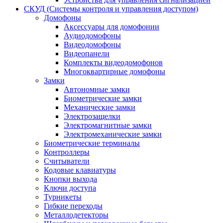
СКУД (Системы контроля и управления доступом)
Домофоны
Аксессуары для домофонии
Аудиодомофоны
Видеодомофоны
Видеопанели
Комплекты видеодомофонов
Многоквартирные домофоны
Замки
Автономные замки
Биометрические замки
Механические замки
Электрозащелки
Электромагнитные замки
Электромеханические замки
Биометрические терминалы
Контроллеры
Считыватели
Кодовые клавиатуры
Кнопки выхода
Ключи доступа
Турникеты
Гибкие переходы
Металлодетекторы