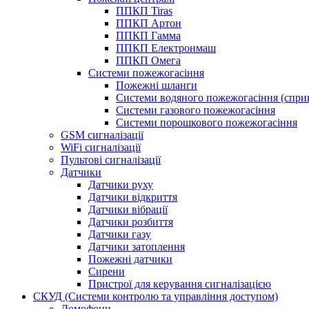
ППКП Tiras
ППКП Артон
ППКП Гамма
ППКП Електронмаш
ППКП Омега
Системи пожежогасіння
Пожежні шланги
Системи водяного пожежогасіння (спри
Системи газового пожежогасіння
Системи порошкового пожежогасіння
GSM сигналізації
WiFi сигналізації
Пультові сигналізації
Датчики
Датчики руху
Датчики відкриття
Датчики вібрації
Датчики розбиття
Датчики газу
Датчики затоплення
Пожежні датчики
Сирени
Пристрої для керування сигналізацією
СКУД (Системи контролю та управління доступом)
Домофони