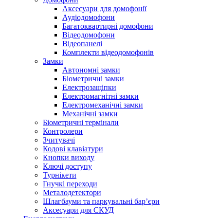
Аксесуари для домофонії
Аудіодомофони
Багатоквартирні домофони
Відеодомофони
Відеопанелі
Комплекти відеодомофонів
Замки
Автономні замки
Біометричні замки
Електрозащіпки
Електромагнітні замки
Електромеханічні замки
Механічні замки
Біометричні термінали
Контролери
Зчитувачі
Кодові клавіатури
Кнопки виходу
Ключі доступу
Турнікети
Гнучкі переходи
Металодетектори
Шлагбауми та паркувальні бар’єри
Аксесуари для СКУД