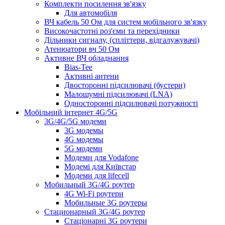
Комплекти посилення зв'язку
Для автомобіля
ВЧ кабель 50 Ом для систем мобільного зв'язку
Високочастотні роз'єми та перехідники
Дільники сигналу, (спліттери, відгалужувачі)
Атенюатори вч 50 Ом
Активне ВЧ обладнання
Bias-Tee
Активні антени
Двосторонні підсилювачі (бустери)
Малошумні підсилювачі (LNA)
Односторонні підсилювачі потужності
Мобільний інтернет 4G/5G
3G/4G/5G модеми
3G модемы
4G модемы
5G модеми
Модеми для Vodafone
Модемі для Київстар
Модеми для lifecell
Мобильный 3G/4G роутер
4G Wi-Fi роутери
Мобильные 3G роутеры
Стационарный 3G/4G роутер
Стаціонарні 3G роутери