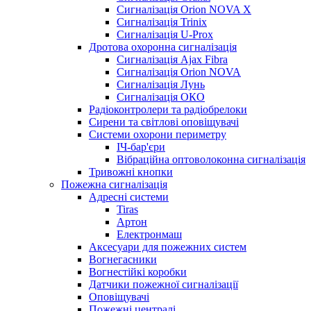
Сигналізація Orion NOVA X
Сигналізація Trinix
Сигналізація U-Prox
Дротова охоронна сигналізація
Сигналізація Ajax Fibra
Сигналізація Orion NOVA
Сигналізація Лунь
Сигналізація ОКО
Радіоконтролери та радіобрелоки
Сирени та світлові оповіщувачі
Системи охорони периметру
ІЧ-бар'єри
Вібраційна оптоволоконна сигналізація
Тривожні кнопки
Пожежна сигналізація
Адресні системи
Tiras
Артон
Електронмаш
Аксесуари для пожежних систем
Вогнегасники
Вогнестійкі коробки
Датчики пожежної сигналізації
Оповіщувачі
Пожежні централі