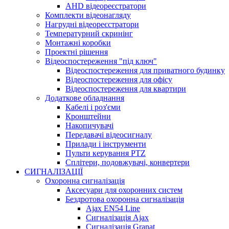
AHD відеореєстратори
Комплекти відеонагляду
Нагрудні відеореєстратори
Температурний скринінг
Монтажні коробки
Проектні рішення
Відеоспостереження "під ключ"
Відеоспостереження для приватного будинку
Відеоспостереження для офісу
Відеоспостереження для квартири
Додаткове обладнання
Кабелі і роз'єми
Кронштейни
Накопичувачі
Передавачі відеосигналу
Прилади і інструменти
Пульти керування PTZ
Сплітери, подовжувачі, конвертери
СИГНАЛІЗАЦІЇ
Охоронна сигналізація
Аксесуари для охоронних систем
Бездротова охоронна сигналізація
Ajax EN54 Line
Сигналізація Ajax
Сигналізація Granat