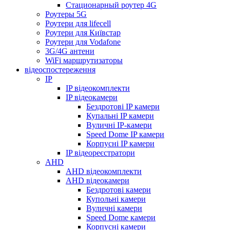
Стационарный роутер 4G
Роутеры 5G
Роутери для lifecell
Роутери для Київстар
Роутери для Vodafone
3G/4G антени
WiFi маршрутизаторы
відеоспостереження
IP
IP відеокомплекти
IP відеокамери
Бездротові IP камери
Купальні IP камери
Вуличні IP-камери
Speed Dome IP камери
Корпусні IP камери
IP відеореєстратори
AHD
AHD відеокомплекти
AHD відеокамери
Бездротові камери
Купольні камери
Вуличні камери
Speed Dome камери
Корпусні камери