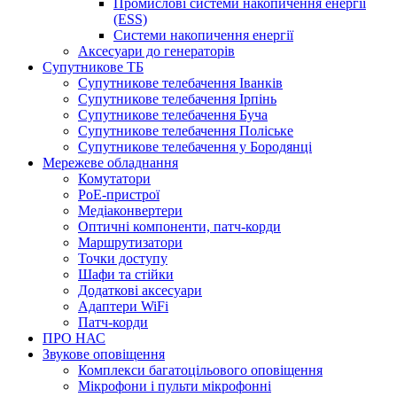
Промислові системи накопичення енергії
(ESS)
Системи накопичення енергії
Аксесуари до генераторів
Супутникове ТБ
Супутникове телебачення Іванків
Супутникове телебачення Ірпінь
Супутникове телебачення Буча
Супутникове телебачення Поліське
Супутникове телебачення у Бородянці
Мережеве обладнання
Комутатори
PoE-пристрої
Медіаконвертери
Оптичні компоненти, патч-корди
Маршрутизатори
Точки доступу
Шафи та стійки
Додаткові аксесуари
Адаптери WiFi
Патч-корди
ПРО НАС
Звукове оповіщення
Комплекси багатоцільового оповіщення
Мікрофони і пульти мікрофонні