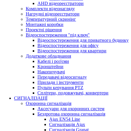
AHD відеореєстратори
Комплекти відеонагляду
Нагрудні відеореєстратори
Температурний скринінг
Монтажні коробки
Проектні рішення
Відеоспостереження "під ключ"
Відеоспостереження для приватного будинку
Відеоспостереження для офісу
Відеоспостереження для квартири
Додаткове обладнання
Кабелі і роз'єми
Кронштейни
Накопичувачі
Передавачі відеосигналу
Прилади і інструменти
Пульти керування PTZ
Сплітери, подовжувачі, конвертери
СИГНАЛІЗАЦІЇ
Охоронна сигналізація
Аксесуари для охоронних систем
Бездротова охоронна сигналізація
Ajax EN54 Line
Сигналізація Ajax
Сигналізація Granat