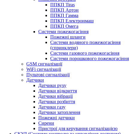
ППКП Tiras
ППКП Артон
ППКП Гамма
ППКП Електронмаш
ППКП Омега
Системи пожежогасіння
Пожежні шланги
Системи водяного пожежогасіння
(спринклери)
Системи газового пожежогасіння
Системи порошкового пожежогасіння
GSM сигналізації
WiFi сигналізації
Пультові сигналізації
Датчики
Датчики руху
Датчики відкриття
Датчики вібрації
Датчики розбиття
Датчики газу
Датчики затоплення
Пожежні датчики
Сирени
Пристрої для керування сигналізацією
СКУД (Системи контролю та управління доступом)