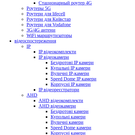
Стационарный роутер 4G
Роутеры 5G
Роутери для lifecell
Роутери для Київстар
Роутери для Vodafone
3G/4G антени
WiFi маршрутизаторы
відеоспостереження
IP
IP відеокомплекти
IP відеокамери
Бездротові IP камери
Купальні IP камери
Вуличні IP-камери
Speed Dome IP камери
Корпусні IP камери
IP відеореєстратори
AHD
AHD відеокомплекти
AHD відеокамери
Бездротові камери
Купольні камери
Вуличні камери
Speed Dome камери
Корпусні камери