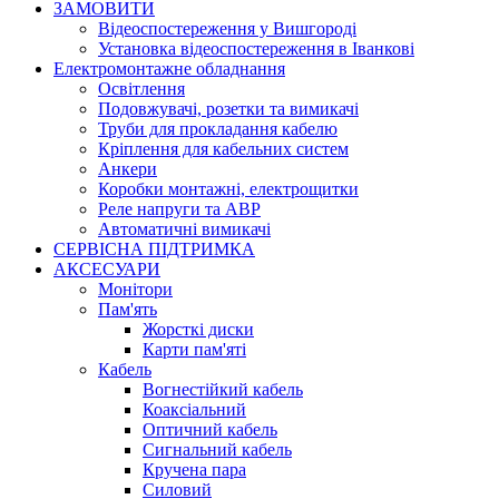
ЗАМОВИТИ
Відеоспостереження у Вишгороді
Установка відеоспостереження в Іванкові
Електромонтажне обладнання
Освітлення
Подовжувачі, розетки та вимикачі
Труби для прокладання кабелю
Кріплення для кабельних систем
Анкери
Коробки монтажні, електрощитки
Реле напруги та АВР
Автоматичні вимикачі
СЕРВІСНА ПІДТРИМКА
АКСЕСУАРИ
Монітори
Пам'ять
Жорсткі диски
Карти пам'яті
Кабель
Вогнестійкий кабель
Коаксіальний
Оптичний кабель
Сигнальний кабель
Кручена пара
Силовий