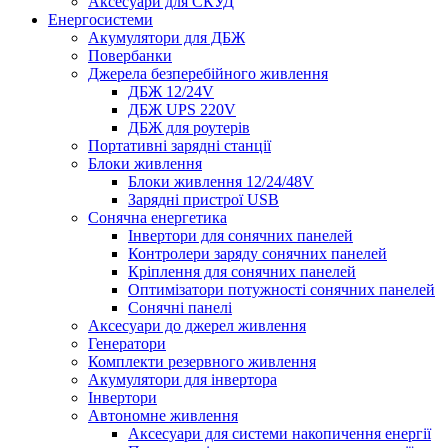
Аксесуари для СКУД
Енергосистеми
Акумулятори для ДБЖ
Повербанки
Джерела безперебійного живлення
ДБЖ 12/24V
ДБЖ UPS 220V
ДБЖ для роутерів
Портативні зарядні станції
Блоки живлення
Блоки живлення 12/24/48V
Зарядні пристрої USB
Сонячна енергетика
Інвертори для сонячних панелей
Контролери заряду сонячних панелей
Кріплення для сонячних панелей
Оптимізатори потужності сонячних панелей
Сонячні панелі
Аксесуари до джерел живлення
Генератори
Комплекти резервного живлення
Акумулятори для інвертора
Інвертори
Автономне живлення
Аксесуари для системи накопичення енергії