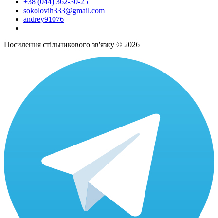
+38 (044) 362-30-25
sokolovih333@gmail.com
andrey91076
Посилення стільникового зв'язку © 2026