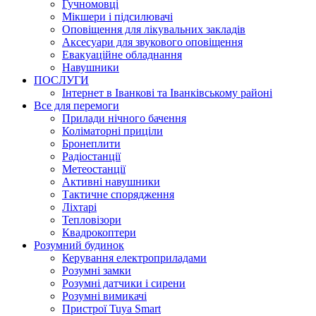
Гучномовці
Мікшери і підсилювачі
Оповіщення для лікувальних закладів
Аксесуари для звукового оповіщення
Евакуаційне обладнання
Навушники
ПОСЛУГИ
Інтернет в Іванкові та Іванківському районі
Все для перемоги
Прилади нічного бачення
Коліматорні приціли
Бронеплити
Радіостанції
Метеостанції
Активні навушники
Тактичне спорядження
Ліхтарі
Тепловізори
Квадрокоптери
Розумний будинок
Керування електроприладами
Розумні замки
Розумні датчики і сирени
Розумні вимикачі
Пристрої Tuya Smart