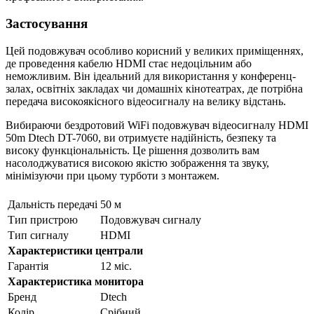
Застосування
Цей подовжувач особливо корисний у великих приміщеннях,
де проведення кабелю HDMI стає недоцільним або
неможливим. Він ідеальний для використання у конференц-
залах, освітніх закладах чи домашніх кінотеатрах, де потрібна
передача високоякісного відеосигналу на велику відстань.
Вибираючи бездротовий WiFi подовжувач відеосигналу HDMI
50m Dtech DT-7060, ви отримуєте надійність, безпеку та
високу функціональність. Це рішення дозволить вам
насолоджуватися високою якістю зображення та звуку,
мінімізуючи при цьому турботи з монтажем.
Дальність передачі
50 м
Тип пристрою
Подовжувач сигналу
Тип сигналу
HDMI
Характеристики централи
Гарантія
12 міс.
Характеристика монитора
Бренд
Dtech
Колір
Срібний