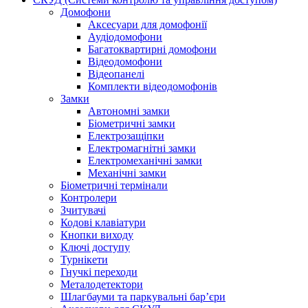
Домофони
Аксесуари для домофонії
Аудіодомофони
Багатоквартирні домофони
Відеодомофони
Відеопанелі
Комплекти відеодомофонів
Замки
Автономні замки
Біометричні замки
Електрозащіпки
Електромагнітні замки
Електромеханічні замки
Механічні замки
Біометричні термінали
Контролери
Зчитувачі
Кодові клавіатури
Кнопки виходу
Ключі доступу
Турнікети
Гнучкі переходи
Металодетектори
Шлагбауми та паркувальні бар’єри