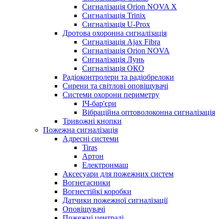
Сигналізація Orion NOVA X
Сигналізація Trinix
Сигналізація U-Prox
Дротова охоронна сигналізація
Сигналізація Ajax Fibra
Сигналізація Orion NOVA
Сигналізація Лунь
Сигналізація ОКО
Радіоконтролери та радіобрелоки
Сирени та світлові оповіщувачі
Системи охорони периметру
ІЧ-бар'єри
Вібраційна оптоволоконна сигналізація
Тривожні кнопки
Пожежна сигналізація
Адресні системи
Tiras
Артон
Електронмаш
Аксесуари для пожежних систем
Вогнегасники
Вогнестійкі коробки
Датчики пожежної сигналізації
Оповіщувачі
Пожежні централі