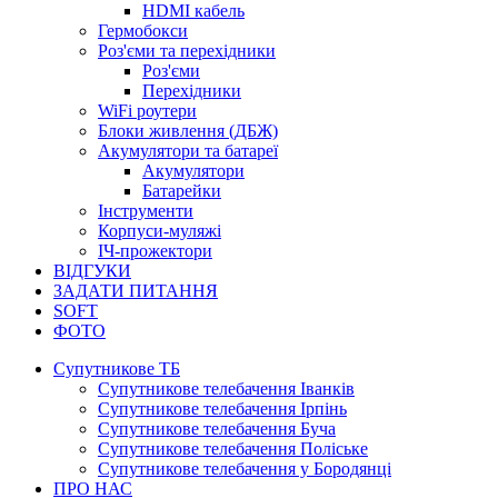
HDMI кабель
Гермобокси
Роз'єми та перехідники
Роз'єми
Перехідники
WiFi роутери
Блоки живлення (ДБЖ)
Акумулятори та батареї
Акумулятори
Батарейки
Інструменти
Корпуси-муляжі
ІЧ-прожектори
ВІДГУКИ
ЗАДАТИ ПИТАННЯ
SOFT
ФОТО
Супутникове ТБ
Супутникове телебачення Іванків
Супутникове телебачення Ірпінь
Супутникове телебачення Буча
Супутникове телебачення Поліське
Супутникове телебачення у Бородянці
ПРО НАС