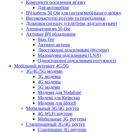
Комплекти посилення зв'язку
Для автомобіля
ВЧ кабель 50 Ом для систем мобільного зв'язку
Високочастотні роз'єми та перехідники
Дільники сигналу, (спліттери, відгалужувачі)
Атенюатори вч 50 Ом
Активне ВЧ обладнання
Bias-Tee
Активні антени
Двосторонні підсилювачі (бустери)
Малошумні підсилювачі (LNA)
Односторонні підсилювачі потужності
Мобільний інтернет 4G/5G
3G/4G/5G модеми
3G модемы
4G модемы
5G модеми
Модеми для Vodafone
Модемі для Київстар
Модеми для lifecell
Мобильный 3G/4G роутер
4G Wi-Fi роутери
Мобильные 3G роутеры
Стационарный 3G/4G роутер
Стаціонарні 3G роутери