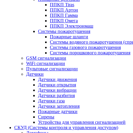
ППКП Tiras
ППКП Артон
ППКП Гамма
ППКП Омега
ППКП Электронмаш
Системы пожаротушения
Пожарные шланги
Системы водяного пожаротушения (спр
Системы газового пожаротушения
Системы порошкового пожаротушения
GSM сигнализации
WiFi сигнализации
Пультовые сигнализации
Датчики
Датчики движения
Датчики открытия
Датчики вибрации
Датчики разбития
Датчики газа
Датчики затопления
Пожарные датчики
Сирены
Устройства для управления сигнализацией
СКУД (Системы контроля и управления доступом)
Домофоны