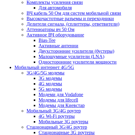
Комплекты усиления связи
Для автомобиля
ВЧ кабель 50 Ом для систем мобильной связи
Высокочастотные разъемы и переходники
Делители сигнала, (сплиттеры, ответвители)
Аттенюаторы вч 50 Ом
Активное ВЧ оборудование
Bias-Tee
Активные антенни
Двухсторонние усилители (бустеры)
Малошумные усилители (LNA)
Односторонние усилители мощности
Мобильный интернет 4G/5G
3G/4G/5G модемы
3G модемы
4G модемы
5G модемы
Модеми для Vodafone
Модемы для lifecell
Модемы для Киевстар
Мобильный 3G/4G роутер
4G Wi-Fi роутеры
Мобильные 3G роутеры
Стационарный 3G/4G роутер
Стационарные 3G роутеры