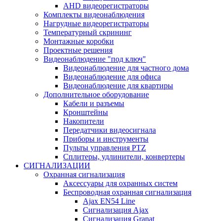
AHD видеорегистраторы
Комплекты видеонаблюдения
Нагрудные видеорегистраторы
Температурный скрининг
Монтажные коробки
Проектные решения
Видеонаблюдение "под ключ"
Видеонаблюдение для частного дома
Видеонаблюдение для офиса
Видеонаблюдение для квартиры
Дополнительное оборудование
Кабели и разъемы
Кронштейны
Накопители
Передатчики видеосигнала
Приборы и инструменты
Пульты управления PTZ
Сплитеры, удлинители, конвертеры
СИГНАЛИЗАЦИИ
Охранная сигнализация
Аксессуары для охранных систем
Беспроводная охранная сигнализация
Ajax EN54 Line
Сигнализация Ajax
Сигнализация Granat