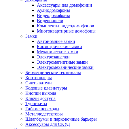
Аксессуары для домофонии
Аудиодомофоны
Видеодомофоны
Видеопанели
Комплекты видеодомофонов
Многоквартирные домофоны
Замки
Автономные замки
Биометрические замки
Механические замки
Электрозащелки
Электромагнитные замки
Электромеханические замки
Биометрические терминалы
Контроллеры
Считыватели
Кодовые клавиатуры
Кнопки выхода
Ключи доступа
Турникеты
Гибкие переходы
Металлодетекторы
Шлагбаумы и парковочные барьеры
Аксессуары для СКУД