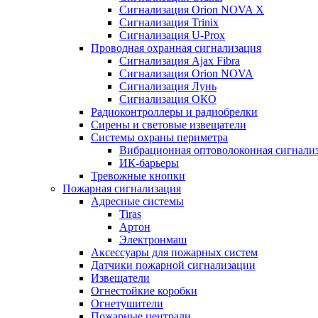
Сигнализация Orion NOVA X
Сигнализация Trinix
Сигнализация U-Prox
Проводная охранная сигнализация
Сигнализация Ajax Fibra
Сигнализация Orion NOVA
Сигнализация Лунь
Сигнализация ОКО
Радиоконтроллеры и радиобрелки
Сирены и световые извещатели
Системы охраны периметра
Вибрационная оптоволоконная сигнали
ИК-барьеры
Тревожные кнопки
Пожарная сигнализация
Адресные системы
Tiras
Артон
Электронмаш
Аксессуары для пожарных систем
Датчики пожарной сигнализации
Извещатели
Огнестойкие коробки
Огнетушители
Пожарные централи