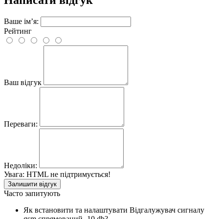
Ваше ім’я:
Рейтинг
Ваш відгук
Переваги:
Недоліки:
Увага:
HTML не підтримується!
Залишити відгук
Часто запитують
Як встановити та налаштувати Відгалужувач сигналу
gsm спрямований -10 db?