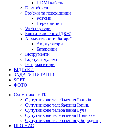
HDMI кабель
Гермобокси
Роз'єми та перехідники
Роз'єми
Перехідники
WiFi роутери
Блоки живлення (ДБЖ)
Акумулятори та батареї
Акумулятори
Батарейки
Інструменти
Корпуси-муляжі
ІЧ-прожектори
ВІДГУКИ
ЗАДАТИ ПИТАННЯ
SOFT
ФОТО
Супутникове ТБ
Супутникове телебачення Іванків
Супутникове телебачення Ірпінь
Супутникове телебачення Буча
Супутникове телебачення Поліське
Супутникове телебачення у Бородянці
ПРО НАС