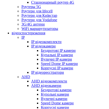
Стационарный роутер 4G
Роутеры 5G
Роутери для lifecell
Роутери для Київстар
Роутери для Vodafone
3G/4G антени
WiFi маршрутизаторы
відеоспостереження
IP
IP відеокомплекти
IP відеокамери
Бездротові IP камери
Купальні IP камери
Вуличні IP-камери
Speed Dome IP камери
Корпусні IP камери
IP відеореєстратори
AHD
AHD відеокомплекти
AHD відеокамери
Бездротові камери
Купольні камери
Вуличні камери
Speed Dome камери
Корпусні камери