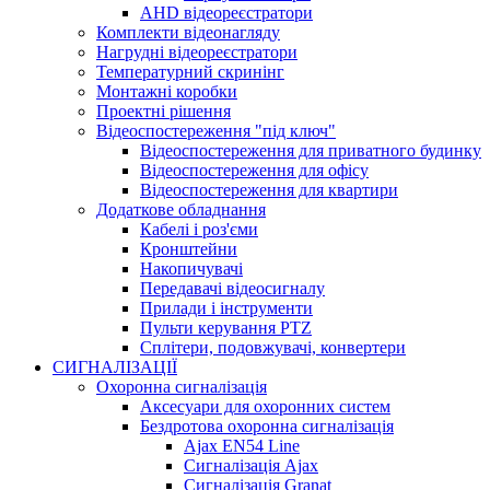
AHD відеореєстратори
Комплекти відеонагляду
Нагрудні відеореєстратори
Температурний скринінг
Монтажні коробки
Проектні рішення
Відеоспостереження "під ключ"
Відеоспостереження для приватного будинку
Відеоспостереження для офісу
Відеоспостереження для квартири
Додаткове обладнання
Кабелі і роз'єми
Кронштейни
Накопичувачі
Передавачі відеосигналу
Прилади і інструменти
Пульти керування PTZ
Сплітери, подовжувачі, конвертери
СИГНАЛІЗАЦІЇ
Охоронна сигналізація
Аксесуари для охоронних систем
Бездротова охоронна сигналізація
Ajax EN54 Line
Сигналізація Ajax
Сигналізація Granat