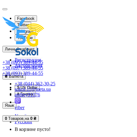
Facebook
Twitter
Telegram
YouTube
Личный кабинет
Регистрация
+38 (095) 389-44-55
Авторизация
+38 (097) 389-44-55
+38 (093) 389-44-55
₴
Валюта
+38 (044) 362-30-25
$ US Dollar
sokol-11@meta.ua
₴ Гривна
andrey91076
Язык
viber
Українська
0
Tоваров,
на
0 ₴
Русский
В корзине пусто!