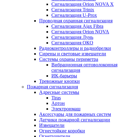
Сигнализация Orion NOVA X
Сигнализация Trinix
Сигнализация U-Prox
Проводная охранная сигнализация
Сигнализация Ajax Fibra
Сигнализация Orion NOVA
Сигнализация Лунь
Сигнализация ОКО
Радиоконтроллеры и радиобрелки
Сирены и световые извещатели
Системы охраны периметра
Вибрационная оптоволоконная
сигнализация
ИК-барьеры
Тревожные кнопки
Пожарная сигнализация
Адресные системы
Tiras
Артон
Электронмаш
Аксессуары для пожарных систем
Датчики пожарной сигнализации
Извещатели
Огнестойкие коробки
Огнетушители