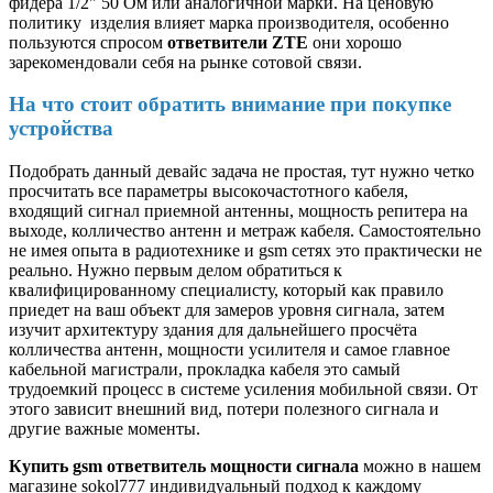
фидера 1/2" 50 Ом или аналогичной марки. На ценовую
политику изделия влияет марка производителя, особенно
пользуются спросом
ответвители ZTE
они хорошо
зарекомендовали себя на рынке сотовой связи.
На что стоит обратить внимание при покупке
устройства
Подобрать данный девайс задача не простая, тут нужно четко
просчитать все параметры высокочастотного кабеля,
входящий сигнал приемной антенны, мощность репитера на
выходе, колличество антенн и метраж кабеля. Самостоятельно
не имея опыта в радиотехнике и gsm сетях это практически не
реально. Нужно первым делом обратиться к
квалифицированному специалисту, который как правило
приедет на ваш объект для замеров уровня сигнала, затем
изучит архитектуру здания для дальнейшего просчёта
колличества антенн, мощности усилителя и самое главное
кабельной магистрали, прокладка кабеля это самый
трудоемкий процесс в системе усиления мобильной связи. От
этого зависит внешний вид, потери полезного сигнала и
другие важные моменты.
Купить gsm ответвитель мощности сигнала
можно в нашем
магазине sokol777 индивидуальный подход к каждому