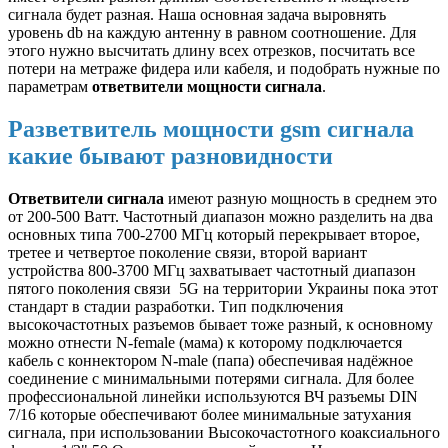
сигнала будет разная. Наша основная задача выровнять
уровень db на каждую антенну в равном соотношение. Для
этого нужно высчитать длину всех отрезков, посчитать все
потери на метраже фидера или кабеля, и подобрать нужные по
параметрам
ответвители мощности сигнала
.
Разветвитель мощности gsm сигнала
какие бывают разновидности
Ответвители сигнала
имеют разную мощность в среднем это
от 200-500 Ватт. Частотный диапазон можно разделить на два
основных типа 700-2700 МГц который перекрывает второе,
третее и четвертое поколение связи, второй вариант
устройства 800-3700 МГц захватывает частотный диапазон
пятого поколения связи 5G на территории Украины пока этот
стандарт в стадии разработки. Тип подключения
высокочастотных разъемов бывает тоже разный, к основному
можно отнести N-female (мама) к которому подключается
кабель с коннектором N-male (папа) обеспечивая надёжное
соединение с минимальными потерями сигнала. Для более
профессиональной линейки используются ВЧ разъемы DIN
7/16 которые обеспечивают более минимальные затухания
сигнала, при использовании Высокочастотного коаксиального