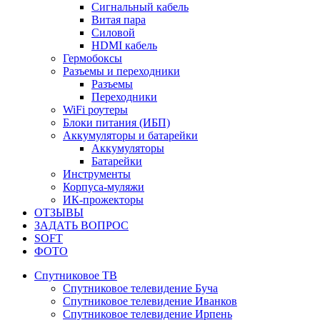
Сигнальный кабель
Витая пара
Силовой
HDMI кабель
Гермобоксы
Разъемы и переходники
Разъемы
Переходники
WiFi роутеры
Блоки питания (ИБП)
Аккумуляторы и батарейки
Аккумуляторы
Батарейки
Инструменты
Корпуса-муляжи
ИК-прожекторы
ОТЗЫВЫ
ЗАДАТЬ ВОПРОС
SOFT
ФОТО
Спутниковое ТВ
Спутниковое телевидение Буча
Спутниковое телевидение Иванков
Спутниковое телевидение Ирпень