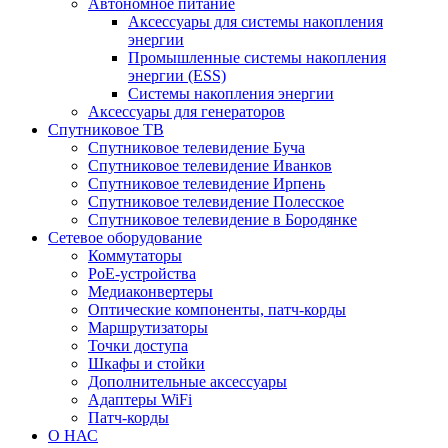
Автономное питание
Аксессуары для системы накопления
энергии
Промышленные системы накопления
энергии (ESS)
Системы накопления энергии
Аксессуары для генераторов
Спутниковое ТВ
Спутниковое телевидение Буча
Спутниковое телевидение Иванков
Спутниковое телевидение Ирпень
Спутниковое телевидение Полесское
Спутниковое телевидение в Бородянке
Сетевое оборудование
Коммутаторы
PoE-устройства
Медиаконвертеры
Оптические компоненты, патч-корды
Маршрутизаторы
Точки доступа
Шкафы и стойки
Дополнительные аксессуары
Адаптеры WiFi
Патч-корды
О НАС