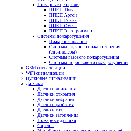
Пожарные централи
ППКП Tiras
ППКП Артон
ППКП Гамма
ППКП Омега
ППКП Электронмаш
Системы пожаротушения
Пожарные шланги
Системы водяного пожаротушения
(спринклеры)
Системы газового пожаротушения
Системы порошкового пожаротушения
GSM сигнализации
WiFi сигнализации
Пультовые сигнализации
Датчики
Датчики движения
Датчики открытия
Датчики вибрации
Датчики разбития
Датчики газа
Датчики затопления
Пожарные датчики
Сирены
Устройства для управления сигнализацией