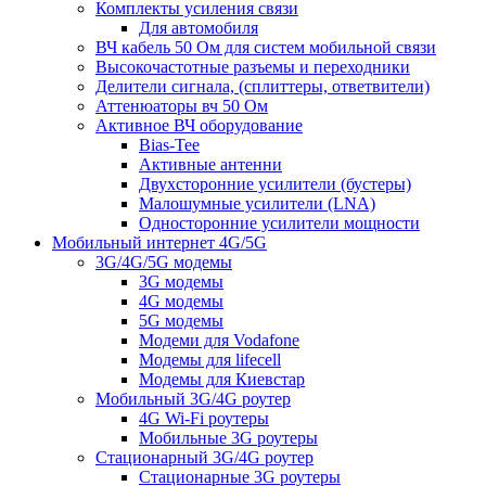
Комплекты усиления связи
Для автомобиля
ВЧ кабель 50 Ом для систем мобильной связи
Высокочастотные разъемы и переходники
Делители сигнала, (сплиттеры, ответвители)
Аттенюаторы вч 50 Ом
Активное ВЧ оборудование
Bias-Tee
Активные антенни
Двухсторонние усилители (бустеры)
Малошумные усилители (LNA)
Односторонние усилители мощности
Мобильный интернет 4G/5G
3G/4G/5G модемы
3G модемы
4G модемы
5G модемы
Модеми для Vodafone
Модемы для lifecell
Модемы для Киевстар
Мобильный 3G/4G роутер
4G Wi-Fi роутеры
Мобильные 3G роутеры
Стационарный 3G/4G роутер
Стационарные 3G роутеры