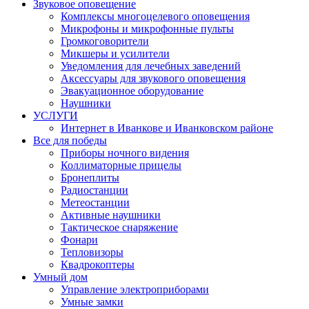
Звуковое оповещение
Комплексы многоцелевого оповещения
Микрофоны и микрофонные пульты
Громкоговорители
Микшеры и усилители
Уведомления для лечебных заведений
Аксессуары для звукового оповещения
Эвакуационное оборудование
Наушники
УСЛУГИ
Интернет в Иванкове и Иванковском районе
Все для победы
Приборы ночного видения
Коллиматорные прицелы
Бронеплиты
Радиостанции
Метеостанции
Активные наушники
Тактическое снаряжение
Фонари
Тепловизоры
Квадрокоптеры
Умный дом
Управление электроприборами
Умные замки