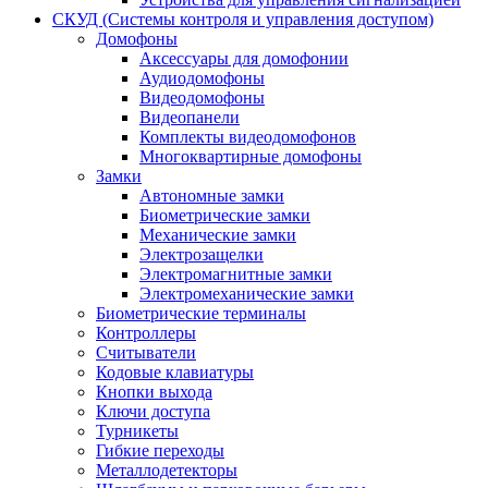
СКУД (Системы контроля и управления доступом)
Домофоны
Аксессуары для домофонии
Аудиодомофоны
Видеодомофоны
Видеопанели
Комплекты видеодомофонов
Многоквартирные домофоны
Замки
Автономные замки
Биометрические замки
Механические замки
Электрозащелки
Электромагнитные замки
Электромеханические замки
Биометрические терминалы
Контроллеры
Считыватели
Кодовые клавиатуры
Кнопки выхода
Ключи доступа
Турникеты
Гибкие переходы
Металлодетекторы