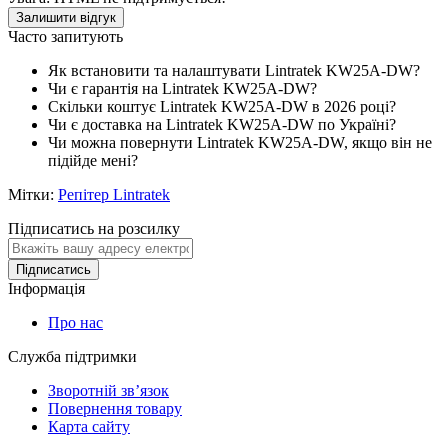
Залишити відгук
Часто запитують
Як встановити та налаштувати Lintratek KW25A-DW?
Чи є гарантія на Lintratek KW25A-DW?
Скільки коштує Lintratek KW25A-DW в 2026 році?
Чи є доставка на Lintratek KW25A-DW по Україні?
Чи можна повернути Lintratek KW25A-DW, якщо він не
підійде мені?
Мітки:
Репітер Lintratek
Підписатись на розсилку
Підписатись
Інформація
Про нас
Служба підтримки
Зворотній зв’язок
Повернення товару
Карта сайту