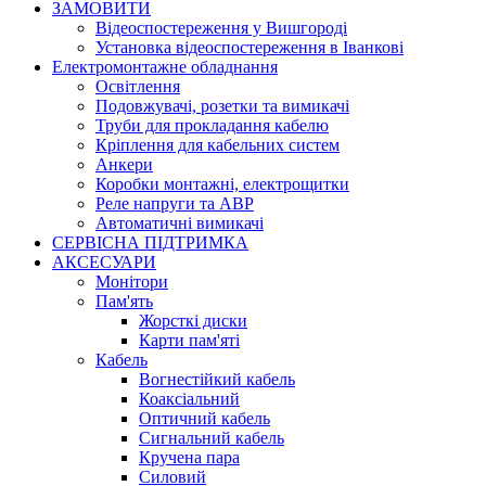
ЗАМОВИТИ
Відеоспостереження у Вишгороді
Установка відеоспостереження в Іванкові
Електромонтажне обладнання
Освітлення
Подовжувачі, розетки та вимикачі
Труби для прокладання кабелю
Кріплення для кабельних систем
Анкери
Коробки монтажні, електрощитки
Реле напруги та АВР
Автоматичні вимикачі
СЕРВІСНА ПІДТРИМКА
АКСЕСУАРИ
Монітори
Пам'ять
Жорсткі диски
Карти пам'яті
Кабель
Вогнестійкий кабель
Коаксіальний
Оптичний кабель
Сигнальний кабель
Кручена пара
Силовий