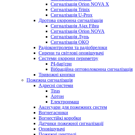
Сигналізація Orion NOVA X
Сигналізація Trinix
Сигналізація U-Prox
Дротова охоронна сигналізація
Сигналізація Ajax Fibra
Сигналізація Orion NOVA
Сигналізація Лунь
Сигналізація ОКО
Радіоконтролери та радіобрелоки
Сирени та світлові оповіщувачі
Системи охорони периметру
ІЧ-бар'єри
Вібраційна оптоволоконна сигналізація
Тривожні кнопки
Пожежна сигналізація
Адресні системи
Tiras
Артон
Електронмаш
Аксесуари для пожежних систем
Вогнегасники
Вогнестійкі коробки
Датчики пожежної сигналізації
Оповіщувачі
Пожежні централі