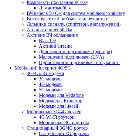
Комплекти посилення зв'язку
Для автомобіля
ВЧ кабель 50 Ом для систем мобільного зв'язку
Високочастотні роз'єми та перехідники
Дільники сигналу, (спліттери, відгалужувачі)
Атенюатори вч 50 Ом
Активне ВЧ обладнання
Bias-Tee
Активні антени
Двосторонні підсилювачі (бустери)
Малошумні підсилювачі (LNA)
Односторонні підсилювачі потужності
Мобільний інтернет 4G/5G
3G/4G/5G модеми
3G модемы
4G модемы
5G модеми
Модеми для Vodafone
Модемі для Київстар
Модеми для lifecell
Мобильный 3G/4G роутер
4G Wi-Fi роутери
Мобильные 3G роутеры
Стационарный 3G/4G роутер
Стаціонарні 3G роутери