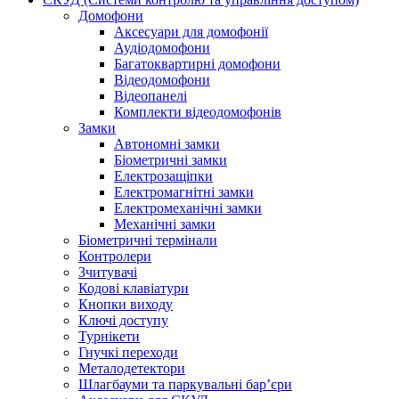
Домофони
Аксесуари для домофонії
Аудіодомофони
Багатоквартирні домофони
Відеодомофони
Відеопанелі
Комплекти відеодомофонів
Замки
Автономні замки
Біометричні замки
Електрозащіпки
Електромагнітні замки
Електромеханічні замки
Механічні замки
Біометричні термінали
Контролери
Зчитувачі
Кодові клавіатури
Кнопки виходу
Ключі доступу
Турнікети
Гнучкі переходи
Металодетектори
Шлагбауми та паркувальні бар’єри