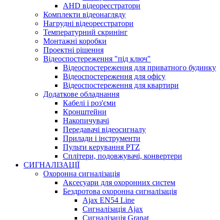
AHD відеореєстратори
Комплекти відеонагляду
Нагрудні відеореєстратори
Температурний скринінг
Монтажні коробки
Проектні рішення
Відеоспостереження "під ключ"
Відеоспостереження для приватного будинку
Відеоспостереження для офісу
Відеоспостереження для квартири
Додаткове обладнання
Кабелі і роз'єми
Кронштейни
Накопичувачі
Передавачі відеосигналу
Прилади і інструменти
Пульти керування PTZ
Сплітери, подовжувачі, конвертери
СИГНАЛІЗАЦІЇ
Охоронна сигналізація
Аксесуари для охоронних систем
Бездротова охоронна сигналізація
Ajax EN54 Line
Сигналізація Ajax
Сигналізація Granat