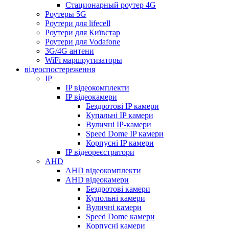
Стационарный роутер 4G
Роутеры 5G
Роутери для lifecell
Роутери для Київстар
Роутери для Vodafone
3G/4G антени
WiFi маршрутизаторы
відеоспостереження
IP
IP відеокомплекти
IP відеокамери
Бездротові IP камери
Купальні IP камери
Вуличні IP-камери
Speed Dome IP камери
Корпусні IP камери
IP відеореєстратори
AHD
AHD відеокомплекти
AHD відеокамери
Бездротові камери
Купольні камери
Вуличні камери
Speed Dome камери
Корпусні камери