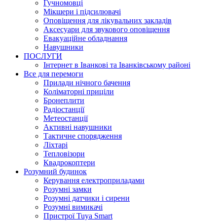
Гучномовці
Мікшери і підсилювачі
Оповіщення для лікувальних закладів
Аксесуари для звукового оповіщення
Евакуаційне обладнання
Навушники
ПОСЛУГИ
Інтернет в Іванкові та Іванківському районі
Все для перемоги
Прилади нічного бачення
Коліматорні приціли
Бронеплити
Радіостанції
Метеостанції
Активні навушники
Тактичне спорядження
Ліхтарі
Тепловізори
Квадрокоптери
Розумний будинок
Керування електроприладами
Розумні замки
Розумні датчики і сирени
Розумні вимикачі
Пристрої Tuya Smart