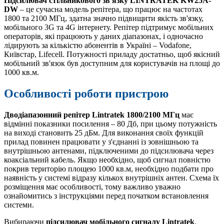
Підсилювач стільникового зв'язку LINTRATEK KW25A-
DW
– це сучасна модель репітера, що працює на частотах
1800 та 2100 МГц, здатна значно підвищити якість зв'язку,
мобільного 3G та 4G інтернету. Репітер підтримує мобільних
операторів, які працюють у даних діапазонах, і одночасно
лідирують за кількістю абонентів в Україні – Vodafone,
Київстар, Lifecell. Потужності приладу достатньо, щоб якісний
мобільний зв'язок був доступним для користувачів на площі до
1000 кв.м.
Особливості роботи пристрою
Дводіапазонний репітер Lintratek 1800/2100 МГц
має
відмінні показники посилення – 80 Дб, при цьому потужність
на виході становить 25 дБм. Для виконання своїх функцій
прилад повинен працювати у з'єднанні із зовнішньою та
внутрішньою антенами, підключеними до підсилювача через
коаксіальний кабель. Якщо необхідно, щоб сигнал повністю
покрив територію площею 1000 кв.м, необхідно подбати про
наявність у системі відразу кількох внутрішніх антен. Схема їх
розміщення має особливості, тому важливо уважно
ознайомитись з інструкціями перед початком встановлення
системи.
Вибираючи
підсилювач мобільного сигналу Lintratek
,