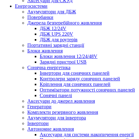
Аксесуари для СКУД
Енергосистеми
Акумулятори для ДБЖ
Повербанки
Джерела безперебійного живлення
ДБЖ 12/24V
ДБЖ UPS 220V
ДБЖ для роутерів
Портативні зарядні станції
Блоки живлення
Блоки живлення 12/24/48V
Зарядні пристрої USB
Сонячна енергетика
Інвертори для сонячних панелей
Контролери заряду сонячних панелей
Кріплення для сонячних панелей
Оптимізатори потужності сонячних панелей
Сонячні панелі
Аксесуари до джерел живлення
Генератори
Комплекти резервного живлення
Акумулятори для інвертора
Інвертори
Автономне живлення
Аксесуари для системи накопичення енергії