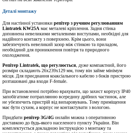
Деталі монтажу
Для настінної установки
репітер з ручним регулюванням
Lintratek KW25A
має металеві кріплення. Задня стінка
доповнена невеликими металевими виступами, необхідні для
надійного контакту з поверхнею. Крім цього, вони
забезпечують невеликий зазор між стінкою та приладом,
необхідний для проникнення повітря та природного
охолодження.
Репітер Lintratek, що регулюється
, дуже компактний, його
розміри складають 26х239х129 мм, тому він займе мінімум
місця. Для приєднання коаксіального кабелю з боків пристрою
розташовані два входи F-female.
При встановленні потрібно врахувати, що захист корпусу IP40
запобігатиме потраплянню всередину дрібних частинок, але
не убезпечить пристрій від випаровувань. Тому приміщення
має бути сухим, а корпус не контактувати з вологою.
Придбати
репітер 3G/4G
онлайн можна з оперативною
доставкою до будь-якого населеного пункту України. Він
комплектується докладною інструкцією з монтажу та