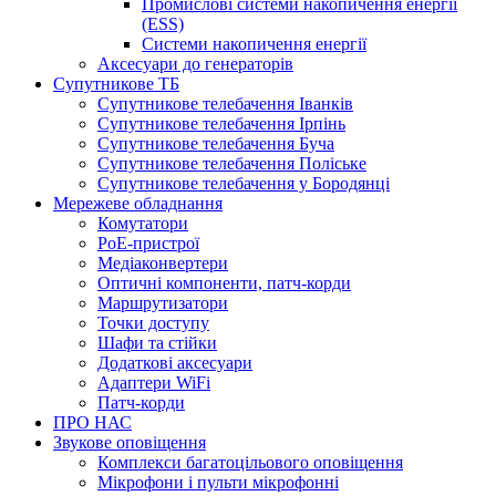
Промислові системи накопичення енергії
(ESS)
Системи накопичення енергії
Аксесуари до генераторів
Супутникове ТБ
Супутникове телебачення Іванків
Супутникове телебачення Ірпінь
Супутникове телебачення Буча
Супутникове телебачення Поліське
Супутникове телебачення у Бородянці
Мережеве обладнання
Комутатори
PoE-пристрої
Медіаконвертери
Оптичні компоненти, патч-корди
Маршрутизатори
Точки доступу
Шафи та стійки
Додаткові аксесуари
Адаптери WiFi
Патч-корди
ПРО НАС
Звукове оповіщення
Комплекси багатоцільового оповіщення
Мікрофони і пульти мікрофонні