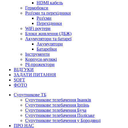
HDMI кабель
Гермобокси
Роз'єми та перехідники
Роз'єми
Перехідники
WiFi роутери
Блоки живлення (ДБЖ)
Акумулятори та батареї
Акумулятори
Батарейки
Інструменти
Корпуси-муляжі
ІЧ-прожектори
ВІДГУКИ
ЗАДАТИ ПИТАННЯ
SOFT
ФОТО
Супутникове ТБ
Супутникове телебачення Іванків
Супутникове телебачення Ірпінь
Супутникове телебачення Буча
Супутникове телебачення Поліське
Супутникове телебачення у Бородянці
ПРО НАС