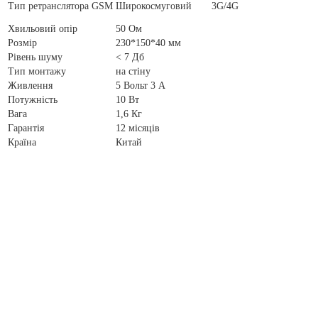
Тип ретранслятора GSM
Широкосмуговий 3G/4G
Хвильовий опір
50 Ом
Розмір
230*150*40 мм
Рівень шуму
< 7 Дб
Тип монтажу
на стіну
Живлення
5 Вольт 3 А
Потужність
10 Вт
Вага
1,6 Кг
Гарантія
12 місяців
Країна
Китай