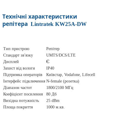
Технічні характеристики
репітера
Lintratek KW25A-DW
Тип пристрою
Репітер
Стандарт зв'язку
UMTS/DCS/LT
E
Є
Дисплей
Захист від вологи
IP40
Підтримка операторів
Київстар, Vodafone, Lifecell
Інтерфейс підключення
N-female (розетка)
Діапазон частот
1800/2100 МГц
Коефіцієнт посилення
80 Дб
Вихідна потужність
25 dBm
Площа покриття
1000 м.кв.