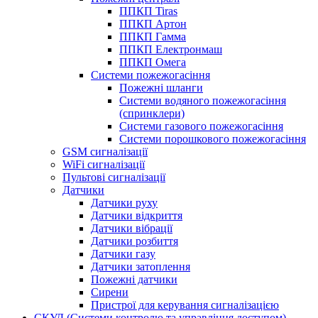
ППКП Tiras
ППКП Артон
ППКП Гамма
ППКП Електронмаш
ППКП Омега
Системи пожежогасіння
Пожежні шланги
Системи водяного пожежогасіння
(спринклери)
Системи газового пожежогасіння
Системи порошкового пожежогасіння
GSM сигналізації
WiFi сигналізації
Пультові сигналізації
Датчики
Датчики руху
Датчики відкриття
Датчики вібрації
Датчики розбиття
Датчики газу
Датчики затоплення
Пожежні датчики
Сирени
Пристрої для керування сигналізацією
СКУД (Системи контролю та управління доступом)