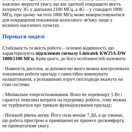
важливо звернути увагу, що він здатний покращити якість
інтернету 3G у діапазоні 2100 МГц, а 4G – у стандарті 1800
МГц, при цьому частота 1800 МГц може використовуватися
для покращення показників колосового зв'язку лише у
великих населених пунктах.
Переваги моделі
Стабільність та якість роботи – основні відмінності, що
характеризують
підсилювач сигналу Lintratek KW25A-DW
1800/2100 МГц
. Крім цього, до його особливостей належить:
- Наявність дисплея, за допомогою якого можна контролювати
показники роботи приладу і самостійно виконувати
налаштування, а розташовані поруч світлодіоди вкажуть на
стан системи;
- Мінімальне енергоспоживання. Воно не перевищує 5 Вт і
гарантує невеликі витрати на підтримку роботи, тому можна
не турбуватися про тривале функціонування приладу;
- Низький рівень шуму. Його сила менше 7 Дб, а це означає,
що робота пристрою в приміщенні не принесе дискомфорту,
не привертатиме увагу.