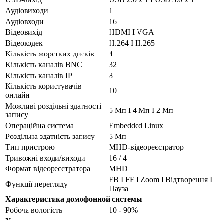
Аудіовиходи
1
Аудіовходи
16
Відеовихід
HDMI І VGA
Відеокодек
H.264 І H.265
Кількість жорстких дисків
4
Кількість каналів BNC
32
Кількість каналів IP
8
Кількість користувачів
10
онлайн
Можливі роздільні здатності
5 Мп І 4 Мп І 2 Мп
запису
Операційна система
Embedded Linux
Роздільна здатність запису
5 Мп
Тип пристрою
MHD-відеореєстратор
Тривожні входи/виходи
16 / 4
Формат відеореєстратора
MHD
FB І FF І Zoom І Відтворення І
Функції перегляду
Пауза
Характеристика домофонной системы
Робоча вологість
10 - 90%