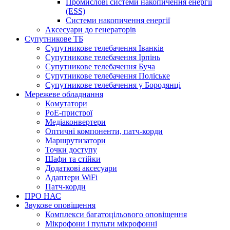
Промислові системи накопичення енергії
(ESS)
Системи накопичення енергії
Аксесуари до генераторів
Супутникове ТБ
Супутникове телебачення Іванків
Супутникове телебачення Ірпінь
Супутникове телебачення Буча
Супутникове телебачення Поліське
Супутникове телебачення у Бородянці
Мережеве обладнання
Комутатори
PoE-пристрої
Медіаконвертери
Оптичні компоненти, патч-корди
Маршрутизатори
Точки доступу
Шафи та стійки
Додаткові аксесуари
Адаптери WiFi
Патч-корди
ПРО НАС
Звукове оповіщення
Комплекси багатоцільового оповіщення
Мікрофони і пульти мікрофонні