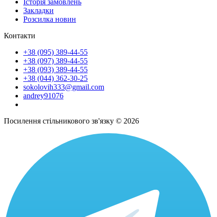
Історія замовлень
Закладки
Розсилка новин
Контакти
+38 (095) 389-44-55
+38 (097) 389-44-55
+38 (093) 389-44-55
+38 (044) 362-30-25
sokolovih333@gmail.com
andrey91076
Посилення стільникового зв'язку © 2026