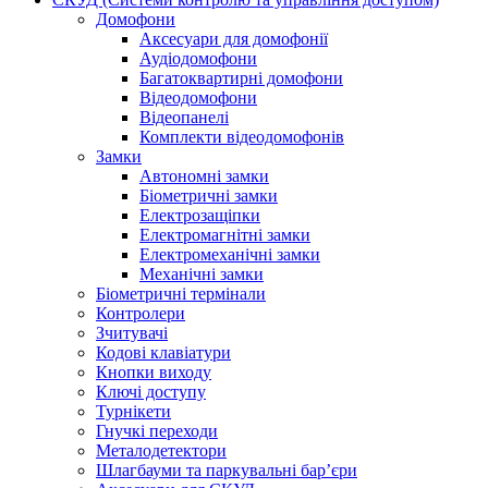
Домофони
Аксесуари для домофонії
Аудіодомофони
Багатоквартирні домофони
Відеодомофони
Відеопанелі
Комплекти відеодомофонів
Замки
Автономні замки
Біометричні замки
Електрозащіпки
Електромагнітні замки
Електромеханічні замки
Механічні замки
Біометричні термінали
Контролери
Зчитувачі
Кодові клавіатури
Кнопки виходу
Ключі доступу
Турнікети
Гнучкі переходи
Металодетектори
Шлагбауми та паркувальні бар’єри