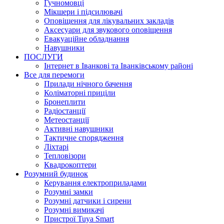
Гучномовці
Мікшери і підсилювачі
Оповіщення для лікувальних закладів
Аксесуари для звукового оповіщення
Евакуаційне обладнання
Навушники
ПОСЛУГИ
Інтернет в Іванкові та Іванківському районі
Все для перемоги
Прилади нічного бачення
Коліматорні приціли
Бронеплити
Радіостанції
Метеостанції
Активні навушники
Тактичне спорядження
Ліхтарі
Тепловізори
Квадрокоптери
Розумний будинок
Керування електроприладами
Розумні замки
Розумні датчики і сирени
Розумні вимикачі
Пристрої Tuya Smart