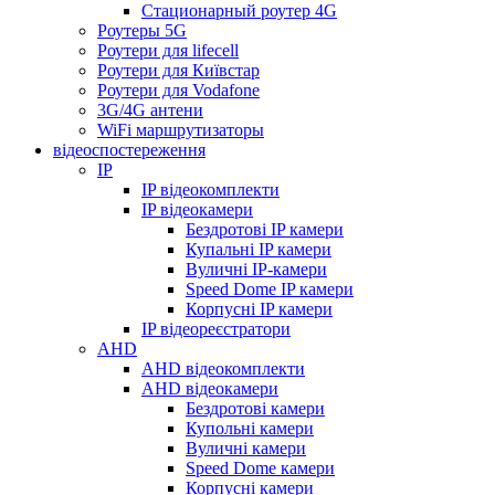
Стационарный роутер 4G
Роутеры 5G
Роутери для lifecell
Роутери для Київстар
Роутери для Vodafone
3G/4G антени
WiFi маршрутизаторы
відеоспостереження
IP
IP відеокомплекти
IP відеокамери
Бездротові IP камери
Купальні IP камери
Вуличні IP-камери
Speed Dome IP камери
Корпусні IP камери
IP відеореєстратори
AHD
AHD відеокомплекти
AHD відеокамери
Бездротові камери
Купольні камери
Вуличні камери
Speed Dome камери
Корпусні камери