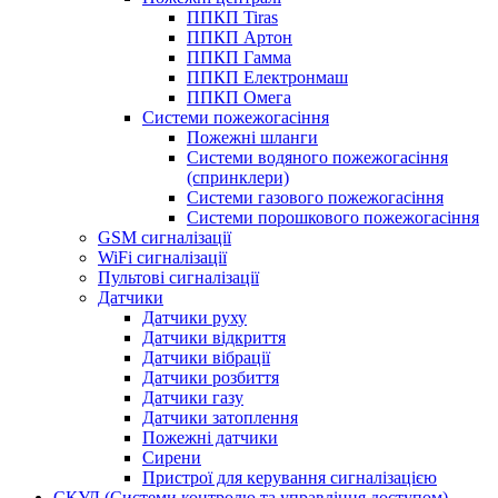
ППКП Tiras
ППКП Артон
ППКП Гамма
ППКП Електронмаш
ППКП Омега
Системи пожежогасіння
Пожежні шланги
Системи водяного пожежогасіння
(спринклери)
Системи газового пожежогасіння
Системи порошкового пожежогасіння
GSM сигналізації
WiFi сигналізації
Пультові сигналізації
Датчики
Датчики руху
Датчики відкриття
Датчики вібрації
Датчики розбиття
Датчики газу
Датчики затоплення
Пожежні датчики
Сирени
Пристрої для керування сигналізацією
СКУД (Системи контролю та управління доступом)