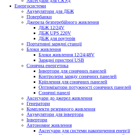
Аксесуари для СКУД
Енергосистеми
Акумулятори для ДБЖ
Повербанки
Джерела безперебійного живлення
ДБЖ 12/24V
ДБЖ UPS 220V
ДБЖ для роутерів
Портативні зарядні станції
Блоки живлення
Блоки живлення 12/24/48V
Зарядні пристрої USB
Сонячна енергетика
Інвертори для сонячних панелей
Контролери заряду сонячних панелей
Кріплення для сонячних панелей
Оптимізатори потужності сонячних панелей
Сонячні панелі
Аксесуари до джерел живлення
Генератори
Комплекти резервного живлення
Акумулятори для інвертора
Інвертори
Автономне живлення
Аксесуари для системи накопичення енергії