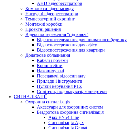
AHD відеореєстратори
Комплекти відеонагляду
Нагрудні відеореєстратори
Температурний скринінг
Монтажні коробки
Проектні рішення
Відеоспостереження "під ключ"
Відеоспостереження для приватного будинку
Відеоспостереження для офісу
Відеоспостереження для квартири
Додаткове обладнання
Кабелі і роз'єми
Кронштейни
Накопичувачі
Передавачі відеосигналу
Прилади і інструменти
Пульти керування PTZ
Сплітери, подовжувачі, конвертери
СИГНАЛІЗАЦІЇ
Охоронна сигналізація
Аксесуари для охоронних систем
Бездротова охоронна сигналізація
Ajax EN54 Line
Сигналізація Ajax
Сигналізація Granat