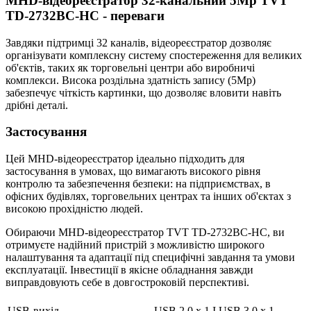
MHD-відеореєстратор 32-канальний 5Mp TVT
TD-2732BC-HC - переваги
Завдяки підтримці 32 каналів, відеореєстратор дозволяє
організувати комплексну систему спостереження для великих
об'єктів, таких як торговельні центри або виробничі
комплекси. Висока роздільна здатність запису (5Mp)
забезпечує чіткість картинки, що дозволяє вловити навіть
дрібні деталі.
Застосування
Цей MHD-відеореєстратор ідеально підходить для
застосування в умовах, що вимагають високого рівня
контролю та забезпечення безпеки: на підприємствах, в
офісних будівлях, торговельних центрах та інших об'єктах з
високою прохідністю людей.
Обираючи MHD-відеореєстратор TVT TD-2732BC-HC, ви
отримуєте надійний пристрій з можливістю широкого
налаштування та адаптації під специфічні завдання та умови
експлуатації. Інвестиції в якісне обладнання завжди
виправдовують себе в довгостроковій перспективі.
USB-вихід
USB 2.0 x 1 І USB 3.0 x 1