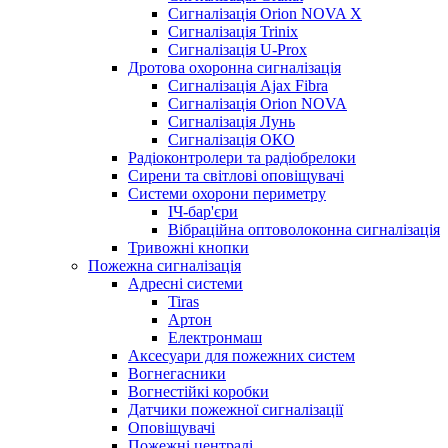
Сигналізація Orion NOVA X
Сигналізація Trinix
Сигналізація U-Prox
Дротова охоронна сигналізація
Сигналізація Ajax Fibra
Сигналізація Orion NOVA
Сигналізація Лунь
Сигналізація ОКО
Радіоконтролери та радіобрелоки
Сирени та світлові оповіщувачі
Системи охорони периметру
ІЧ-бар'єри
Вібраційна оптоволоконна сигналізація
Тривожні кнопки
Пожежна сигналізація
Адресні системи
Tiras
Артон
Електронмаш
Аксесуари для пожежних систем
Вогнегасники
Вогнестійкі коробки
Датчики пожежної сигналізації
Оповіщувачі
Пожежні централі