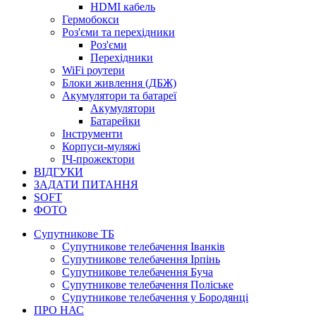
HDMI кабель
Гермобокси
Роз'єми та перехідники
Роз'єми
Перехідники
WiFi роутери
Блоки живлення (ДБЖ)
Акумулятори та батареї
Акумулятори
Батарейки
Інструменти
Корпуси-муляжі
ІЧ-прожектори
ВІДГУКИ
ЗАДАТИ ПИТАННЯ
SOFT
ФОТО
Супутникове ТБ
Супутникове телебачення Іванків
Супутникове телебачення Ірпінь
Супутникове телебачення Буча
Супутникове телебачення Поліське
Супутникове телебачення у Бородянці
ПРО НАС