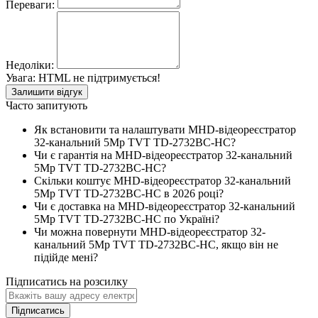
Переваги:
Недоліки:
Увага:
HTML не підтримується!
Залишити відгук
Часто запитують
Як встановити та налаштувати MHD-відеореєстратор
32-канальний 5Mp TVT TD-2732BC-HC?
Чи є гарантія на MHD-відеореєстратор 32-канальний
5Mp TVT TD-2732BC-HC?
Скільки коштує MHD-відеореєстратор 32-канальний
5Mp TVT TD-2732BC-HC в 2026 році?
Чи є доставка на MHD-відеореєстратор 32-канальний
5Mp TVT TD-2732BC-HC по Україні?
Чи можна повернути MHD-відеореєстратор 32-
канальний 5Mp TVT TD-2732BC-HC, якщо він не
підійде мені?
Підписатись на розсилку
Підписатись