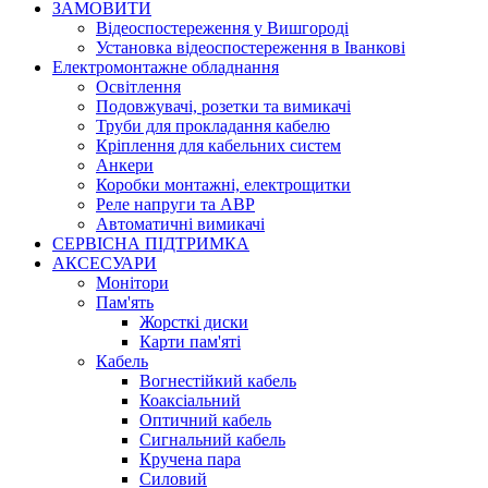
ЗАМОВИТИ
Відеоспостереження у Вишгороді
Установка відеоспостереження в Іванкові
Електромонтажне обладнання
Освітлення
Подовжувачі, розетки та вимикачі
Труби для прокладання кабелю
Кріплення для кабельних систем
Анкери
Коробки монтажні, електрощитки
Реле напруги та АВР
Автоматичні вимикачі
СЕРВІСНА ПІДТРИМКА
АКСЕСУАРИ
Монітори
Пам'ять
Жорсткі диски
Карти пам'яті
Кабель
Вогнестійкий кабель
Коаксіальний
Оптичний кабель
Сигнальний кабель
Кручена пара
Силовий