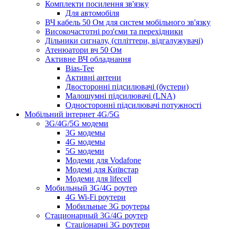
Комплекти посилення зв'язку
Для автомобіля
ВЧ кабель 50 Ом для систем мобільного зв'язку
Високочастотні роз'єми та перехідники
Дільники сигналу, (спліттери, відгалужувачі)
Атенюатори вч 50 Ом
Активне ВЧ обладнання
Bias-Tee
Активні антени
Двосторонні підсилювачі (бустери)
Малошумні підсилювачі (LNA)
Односторонні підсилювачі потужності
Мобільний інтернет 4G/5G
3G/4G/5G модеми
3G модемы
4G модемы
5G модеми
Модеми для Vodafone
Модемі для Київстар
Модеми для lifecell
Мобильный 3G/4G роутер
4G Wi-Fi роутери
Мобильные 3G роутеры
Стационарный 3G/4G роутер
Стаціонарні 3G роутери