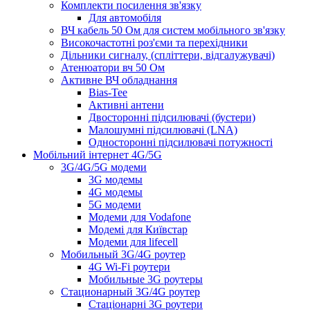
Комплекти посилення зв'язку
Для автомобіля
ВЧ кабель 50 Ом для систем мобільного зв'язку
Високочастотні роз'єми та перехідники
Дільники сигналу, (спліттери, відгалужувачі)
Атенюатори вч 50 Ом
Активне ВЧ обладнання
Bias-Tee
Активні антени
Двосторонні підсилювачі (бустери)
Малошумні підсилювачі (LNA)
Односторонні підсилювачі потужності
Мобільний інтернет 4G/5G
3G/4G/5G модеми
3G модемы
4G модемы
5G модеми
Модеми для Vodafone
Модемі для Київстар
Модеми для lifecell
Мобильный 3G/4G роутер
4G Wi-Fi роутери
Мобильные 3G роутеры
Стационарный 3G/4G роутер
Стаціонарні 3G роутери