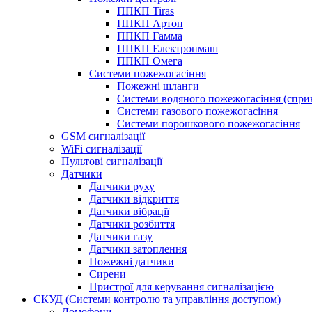
ППКП Tiras
ППКП Артон
ППКП Гамма
ППКП Електронмаш
ППКП Омега
Системи пожежогасіння
Пожежні шланги
Системи водяного пожежогасіння (спри
Системи газового пожежогасіння
Системи порошкового пожежогасіння
GSM сигналізації
WiFi сигналізації
Пультові сигналізації
Датчики
Датчики руху
Датчики відкриття
Датчики вібрації
Датчики розбиття
Датчики газу
Датчики затоплення
Пожежні датчики
Сирени
Пристрої для керування сигналізацією
СКУД (Системи контролю та управління доступом)
Домофони