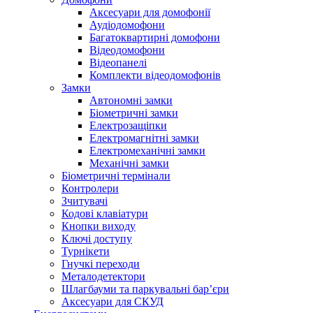
Аксесуари для домофонії
Аудіодомофони
Багатоквартирні домофони
Відеодомофони
Відеопанелі
Комплекти відеодомофонів
Замки
Автономні замки
Біометричні замки
Електрозащіпки
Електромагнітні замки
Електромеханічні замки
Механічні замки
Біометричні термінали
Контролери
Зчитувачі
Кодові клавіатури
Кнопки виходу
Ключі доступу
Турнікети
Гнучкі переходи
Металодетектори
Шлагбауми та паркувальні бар’єри
Аксесуари для СКУД