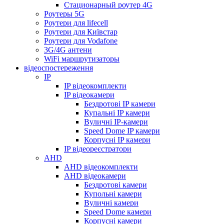
Стационарный роутер 4G
Роутеры 5G
Роутери для lifecell
Роутери для Київстар
Роутери для Vodafone
3G/4G антени
WiFi маршрутизаторы
відеоспостереження
IP
IP відеокомплекти
IP відеокамери
Бездротові IP камери
Купальні IP камери
Вуличні IP-камери
Speed Dome IP камери
Корпусні IP камери
IP відеореєстратори
AHD
AHD відеокомплекти
AHD відеокамери
Бездротові камери
Купольні камери
Вуличні камери
Speed Dome камери
Корпусні камери