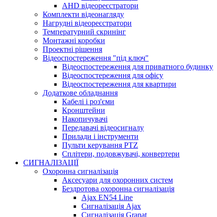
AHD відеореєстратори
Комплекти відеонагляду
Нагрудні відеореєстратори
Температурний скринінг
Монтажні коробки
Проектні рішення
Відеоспостереження "під ключ"
Відеоспостереження для приватного будинку
Відеоспостереження для офісу
Відеоспостереження для квартири
Додаткове обладнання
Кабелі і роз'єми
Кронштейни
Накопичувачі
Передавачі відеосигналу
Прилади і інструменти
Пульти керування PTZ
Сплітери, подовжувачі, конвертери
СИГНАЛІЗАЦІЇ
Охоронна сигналізація
Аксесуари для охоронних систем
Бездротова охоронна сигналізація
Ajax EN54 Line
Сигналізація Ajax
Сигналізація Granat