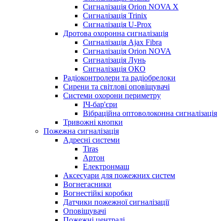
Сигналізація Orion NOVA X
Сигналізація Trinix
Сигналізація U-Prox
Дротова охоронна сигналізація
Сигналізація Ajax Fibra
Сигналізація Orion NOVA
Сигналізація Лунь
Сигналізація ОКО
Радіоконтролери та радіобрелоки
Сирени та світлові оповіщувачі
Системи охорони периметру
ІЧ-бар'єри
Вібраційна оптоволоконна сигналізація
Тривожні кнопки
Пожежна сигналізація
Адресні системи
Tiras
Артон
Електронмаш
Аксесуари для пожежних систем
Вогнегасники
Вогнестійкі коробки
Датчики пожежної сигналізації
Оповіщувачі
Пожежні централі