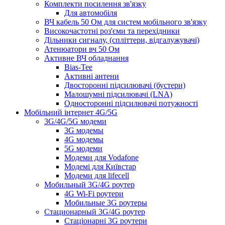
Комплекти посилення зв'язку
Для автомобіля
ВЧ кабель 50 Ом для систем мобільного зв'язку
Високочастотні роз'єми та перехідники
Дільники сигналу, (спліттери, відгалужувачі)
Атенюатори вч 50 Ом
Активне ВЧ обладнання
Bias-Tee
Активні антени
Двосторонні підсилювачі (бустери)
Малошумні підсилювачі (LNA)
Односторонні підсилювачі потужності
Мобільний інтернет 4G/5G
3G/4G/5G модеми
3G модемы
4G модемы
5G модеми
Модеми для Vodafone
Модемі для Київстар
Модеми для lifecell
Мобильный 3G/4G роутер
4G Wi-Fi роутери
Мобильные 3G роутеры
Стационарный 3G/4G роутер
Стаціонарні 3G роутери