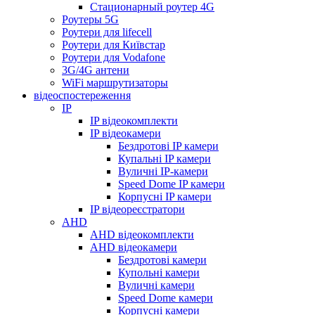
Стационарный роутер 4G
Роутеры 5G
Роутери для lifecell
Роутери для Київстар
Роутери для Vodafone
3G/4G антени
WiFi маршрутизаторы
відеоспостереження
IP
IP відеокомплекти
IP відеокамери
Бездротові IP камери
Купальні IP камери
Вуличні IP-камери
Speed Dome IP камери
Корпусні IP камери
IP відеореєстратори
AHD
AHD відеокомплекти
AHD відеокамери
Бездротові камери
Купольні камери
Вуличні камери
Speed Dome камери
Корпусні камери