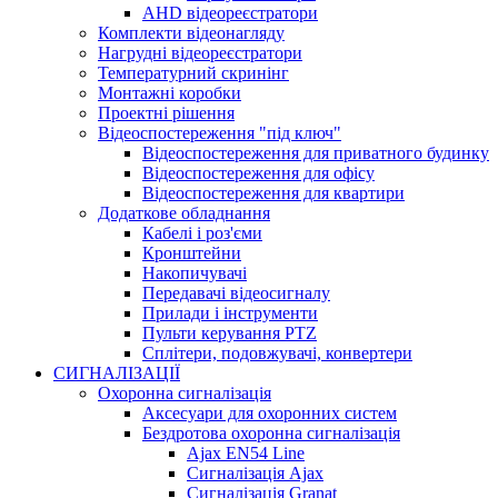
AHD відеореєстратори
Комплекти відеонагляду
Нагрудні відеореєстратори
Температурний скринінг
Монтажні коробки
Проектні рішення
Відеоспостереження "під ключ"
Відеоспостереження для приватного будинку
Відеоспостереження для офісу
Відеоспостереження для квартири
Додаткове обладнання
Кабелі і роз'єми
Кронштейни
Накопичувачі
Передавачі відеосигналу
Прилади і інструменти
Пульти керування PTZ
Сплітери, подовжувачі, конвертери
СИГНАЛІЗАЦІЇ
Охоронна сигналізація
Аксесуари для охоронних систем
Бездротова охоронна сигналізація
Ajax EN54 Line
Сигналізація Ajax
Сигналізація Granat