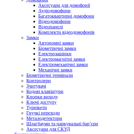
Аксесуари для домофонії
Аудіодомофони
Багатоквартирні домофони
Відеодомофони
Відеопанелі
Комплекти відеодомофонів
Замки
Автономні замки
Біометричні замки
Електрозащіпки
Електромагнітні замки
Електромеханічні замки
Механічні замки
Біометричні термінали
Контролери
Зчитувачі
Кодові клавіатури
Кнопки виходу
Ключі доступу
Турнікети
Гнучкі переходи
Металодетектори
Шлагбауми та паркувальні бар’єри
Аксесуари для СКУД