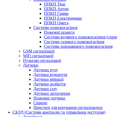
ППКП Tiras
ППКП Артон
ППКП Гамма
ППКП Електронмаш
ППКП Омега
Системи пожежогасіння
Пожежні шланги
Системи водяного пожежогасіння (спри
Системи газового пожежогасіння
Системи порошкового пожежогасіння
GSM сигналізації
WiFi сигналізації
Пультові сигналізації
Датчики
Датчики руху
Датчики відкриття
Датчики вібрації
Датчики розбиття
Датчики газу
Датчики затоплення
Пожежні датчики
Сирени
Пристрої для керування сигналізацією
СКУД (Системи контролю та управління доступом)
Домофони