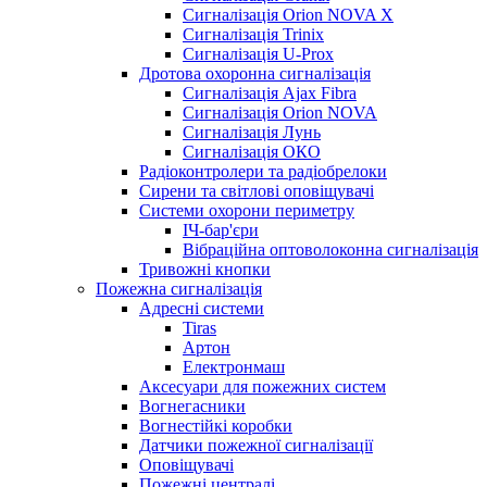
Сигналізація Orion NOVA X
Сигналізація Trinix
Сигналізація U-Prox
Дротова охоронна сигналізація
Сигналізація Ajax Fibra
Сигналізація Orion NOVA
Сигналізація Лунь
Сигналізація ОКО
Радіоконтролери та радіобрелоки
Сирени та світлові оповіщувачі
Системи охорони периметру
ІЧ-бар'єри
Вібраційна оптоволоконна сигналізація
Тривожні кнопки
Пожежна сигналізація
Адресні системи
Tiras
Артон
Електронмаш
Аксесуари для пожежних систем
Вогнегасники
Вогнестійкі коробки
Датчики пожежної сигналізації
Оповіщувачі
Пожежні централі