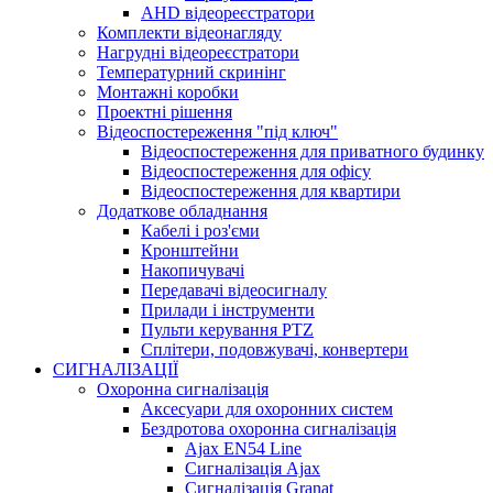
AHD відеореєстратори
Комплекти відеонагляду
Нагрудні відеореєстратори
Температурний скринінг
Монтажні коробки
Проектні рішення
Відеоспостереження "під ключ"
Відеоспостереження для приватного будинку
Відеоспостереження для офісу
Відеоспостереження для квартири
Додаткове обладнання
Кабелі і роз'єми
Кронштейни
Накопичувачі
Передавачі відеосигналу
Прилади і інструменти
Пульти керування PTZ
Сплітери, подовжувачі, конвертери
СИГНАЛІЗАЦІЇ
Охоронна сигналізація
Аксесуари для охоронних систем
Бездротова охоронна сигналізація
Ajax EN54 Line
Сигналізація Ajax
Сигналізація Granat