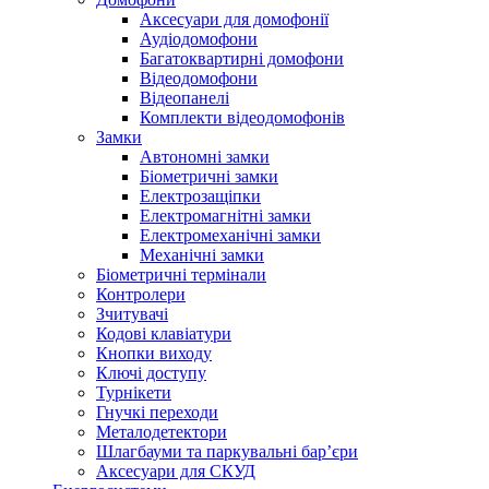
Аксесуари для домофонії
Аудіодомофони
Багатоквартирні домофони
Відеодомофони
Відеопанелі
Комплекти відеодомофонів
Замки
Автономні замки
Біометричні замки
Електрозащіпки
Електромагнітні замки
Електромеханічні замки
Механічні замки
Біометричні термінали
Контролери
Зчитувачі
Кодові клавіатури
Кнопки виходу
Ключі доступу
Турнікети
Гнучкі переходи
Металодетектори
Шлагбауми та паркувальні бар’єри
Аксесуари для СКУД