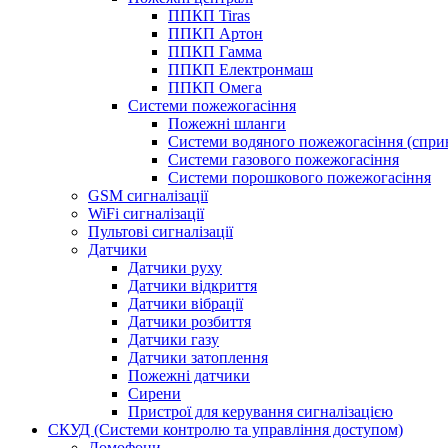
ППКП Tiras
ППКП Артон
ППКП Гамма
ППКП Електронмаш
ППКП Омега
Системи пожежогасіння
Пожежні шланги
Системи водяного пожежогасіння (спри
Системи газового пожежогасіння
Системи порошкового пожежогасіння
GSM сигналізації
WiFi сигналізації
Пультові сигналізації
Датчики
Датчики руху
Датчики відкриття
Датчики вібрації
Датчики розбиття
Датчики газу
Датчики затоплення
Пожежні датчики
Сирени
Пристрої для керування сигналізацією
СКУД (Системи контролю та управління доступом)
Домофони