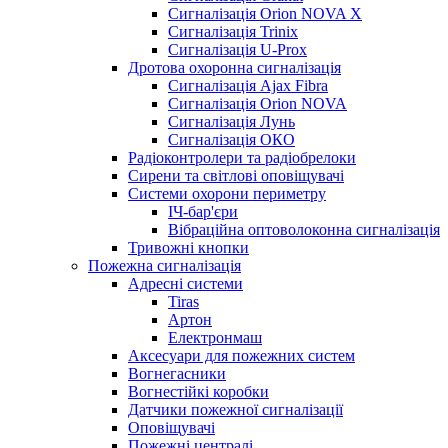
Сигналізація Orion NOVA X
Сигналізація Trinix
Сигналізація U-Prox
Дротова охоронна сигналізація
Сигналізація Ajax Fibra
Сигналізація Orion NOVA
Сигналізація Лунь
Сигналізація ОКО
Радіоконтролери та радіобрелоки
Сирени та світлові оповіщувачі
Системи охорони периметру
ІЧ-бар'єри
Вібраційна оптоволоконна сигналізація
Тривожні кнопки
Пожежна сигналізація
Адресні системи
Tiras
Артон
Електронмаш
Аксесуари для пожежних систем
Вогнегасники
Вогнестійкі коробки
Датчики пожежної сигналізації
Оповіщувачі
Пожежні централі