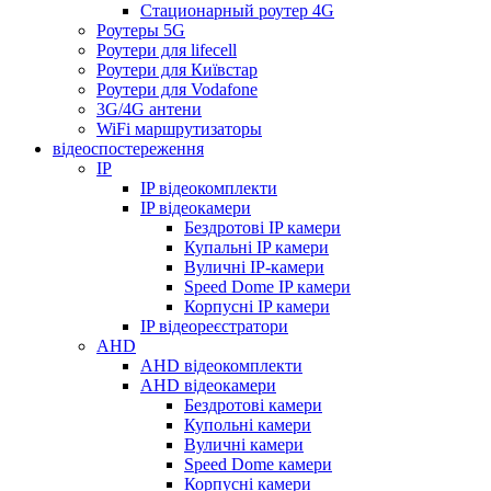
Стационарный роутер 4G
Роутеры 5G
Роутери для lifecell
Роутери для Київстар
Роутери для Vodafone
3G/4G антени
WiFi маршрутизаторы
відеоспостереження
IP
IP відеокомплекти
IP відеокамери
Бездротові IP камери
Купальні IP камери
Вуличні IP-камери
Speed Dome IP камери
Корпусні IP камери
IP відеореєстратори
AHD
AHD відеокомплекти
AHD відеокамери
Бездротові камери
Купольні камери
Вуличні камери
Speed Dome камери
Корпусні камери