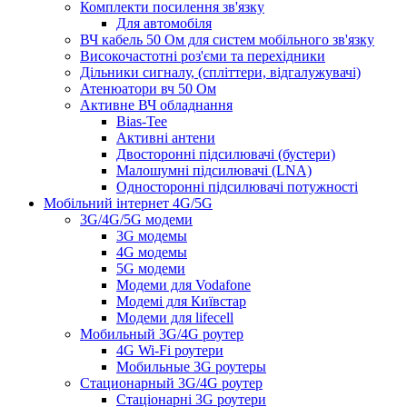
Комплекти посилення зв'язку
Для автомобіля
ВЧ кабель 50 Ом для систем мобільного зв'язку
Високочастотні роз'єми та перехідники
Дільники сигналу, (спліттери, відгалужувачі)
Атенюатори вч 50 Ом
Активне ВЧ обладнання
Bias-Tee
Активні антени
Двосторонні підсилювачі (бустери)
Малошумні підсилювачі (LNA)
Односторонні підсилювачі потужності
Мобільний інтернет 4G/5G
3G/4G/5G модеми
3G модемы
4G модемы
5G модеми
Модеми для Vodafone
Модемі для Київстар
Модеми для lifecell
Мобильный 3G/4G роутер
4G Wi-Fi роутери
Мобильные 3G роутеры
Стационарный 3G/4G роутер
Стаціонарні 3G роутери