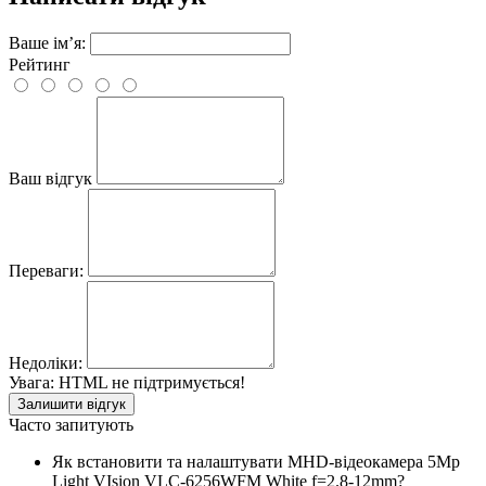
Ваше ім’я:
Рейтинг
Ваш відгук
Переваги:
Недоліки:
Увага:
HTML не підтримується!
Залишити відгук
Часто запитують
Як встановити та налаштувати MHD-відеокамера 5Mp
Light VIsion VLC-6256WFM White f=2.8-12mm?