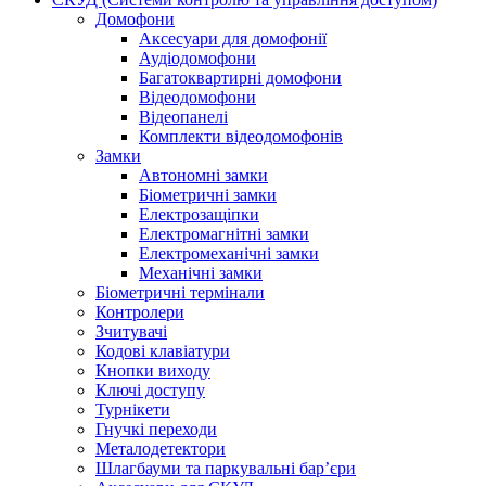
Домофони
Аксесуари для домофонії
Аудіодомофони
Багатоквартирні домофони
Відеодомофони
Відеопанелі
Комплекти відеодомофонів
Замки
Автономні замки
Біометричні замки
Електрозащіпки
Електромагнітні замки
Електромеханічні замки
Механічні замки
Біометричні термінали
Контролери
Зчитувачі
Кодові клавіатури
Кнопки виходу
Ключі доступу
Турнікети
Гнучкі переходи
Металодетектори
Шлагбауми та паркувальні бар’єри