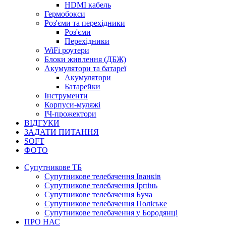
HDMI кабель
Гермобокси
Роз'єми та перехідники
Роз'єми
Перехідники
WiFi роутери
Блоки живлення (ДБЖ)
Акумулятори та батареї
Акумулятори
Батарейки
Інструменти
Корпуси-муляжі
ІЧ-прожектори
ВІДГУКИ
ЗАДАТИ ПИТАННЯ
SOFT
ФОТО
Супутникове ТБ
Супутникове телебачення Іванків
Супутникове телебачення Ірпінь
Супутникове телебачення Буча
Супутникове телебачення Поліське
Супутникове телебачення у Бородянці
ПРО НАС