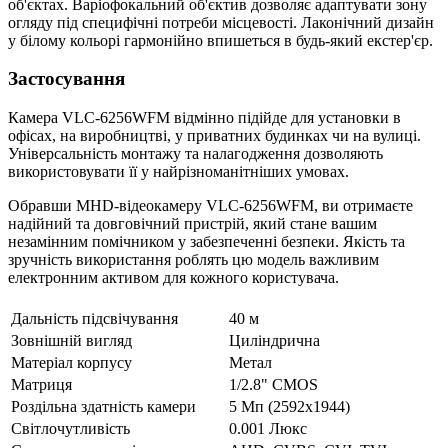
об'єктах. Варіофокальний об'єктив дозволяє адаптувати зону
огляду під специфічні потреби місцевості. Лаконічний дизайн
у білому кольорі гармонійно впишеться в будь-який екстер'єр.
Застосування
Камера VLC-6256WFM відмінно підійде для установки в
офісах, на виробництві, у приватних будинках чи на вулиці.
Універсальність монтажу та налагодження дозволяють
використовувати її у найрізноманітніших умовах.
Обравши MHD-відеокамеру VLC-6256WFM, ви отримаєте
надійний та довговічний пристрій, який стане вашим
незамінним помічником у забезпеченні безпеки. Якість та
зручність використання роблять цю модель важливим
електронним активом для кожного користувача.
Дальність підсвічування
40 м
Зовнішній вигляд
Циліндрична
Матеріал корпусу
Метал
Матриця
1/2.8" CMOS
Роздільна здатність камери
5 Мп (2592x1944)
Світлочутливість
0.001 Люкс