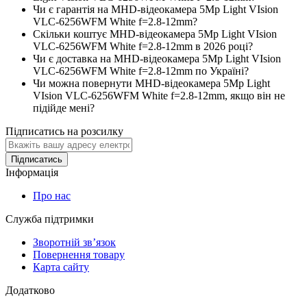
Чи є гарантія на MHD-відеокамера 5Mp Light VIsion
VLC-6256WFM White f=2.8-12mm?
Скільки коштує MHD-відеокамера 5Mp Light VIsion
VLC-6256WFM White f=2.8-12mm в 2026 році?
Чи є доставка на MHD-відеокамера 5Mp Light VIsion
VLC-6256WFM White f=2.8-12mm по Україні?
Чи можна повернути MHD-відеокамера 5Mp Light
VIsion VLC-6256WFM White f=2.8-12mm, якщо він не
підійде мені?
Підписатись на розсилку
Підписатись
Інформація
Про нас
Служба підтримки
Зворотній зв’язок
Повернення товару
Карта сайту
Додатково