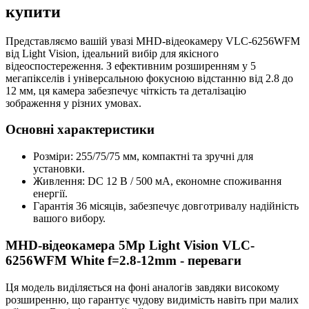
купити
Представляємо вашій увазі MHD-відеокамеру VLC-6256WFM
від Light Vision, ідеальний вибір для якісного
відеоспостереження. З ефективним розширенням у 5
мегапікселів і універсальною фокусною відстанню від 2.8 до
12 мм, ця камера забезпечує чіткість та деталізацію
зображення у різних умовах.
Основні характеристики
Розміри: 255/75/75 мм, компактні та зручні для
установки.
Живлення: DC 12 В / 500 мА, економне споживання
енергії.
Гарантія 36 місяців, забезпечує довготривалу надійність
вашого вибору.
MHD-відеокамера 5Mp Light Vision VLC-
6256WFM White f=2.8-12mm - переваги
Ця модель виділяється на фоні аналогів завдяки високому
розширенню, що гарантує чудову видимість навіть при малих