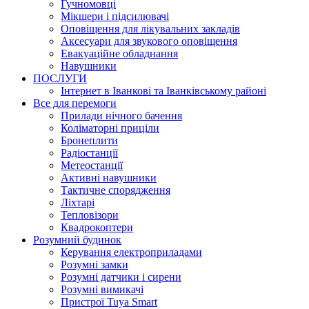
Гучномовці
Мікшери і підсилювачі
Оповіщення для лікувальних закладів
Аксесуари для звукового оповіщення
Евакуаційне обладнання
Навушники
ПОСЛУГИ
Інтернет в Іванкові та Іванківському районі
Все для перемоги
Прилади нічного бачення
Коліматорні приціли
Бронеплити
Радіостанції
Метеостанції
Активні навушники
Тактичне спорядження
Ліхтарі
Тепловізори
Квадрокоптери
Розумний будинок
Керування електроприладами
Розумні замки
Розумні датчики і сирени
Розумні вимикачі
Пристрої Tuya Smart