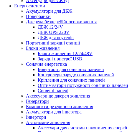
Аксесуари для СКУД
Енергосистеми
Акумулятори для ДБЖ
Повербанки
Джерела безперебійного живлення
ДБЖ 12/24V
ДБЖ UPS 220V
ДБЖ для роутерів
Портативні зарядні станції
Блоки живлення
Блоки живлення 12/24/48V
Зарядні пристрої USB
Сонячна енергетика
Інвертори для сонячних панелей
Контролери заряду сонячних панелей
Кріплення для сонячних панелей
Оптимізатори потужності сонячних панелей
Сонячні панелі
Аксесуари до джерел живлення
Генератори
Комплекти резервного живлення
Акумулятори для інвертора
Інвертори
Автономне живлення
Аксесуари для системи накопичення енергії