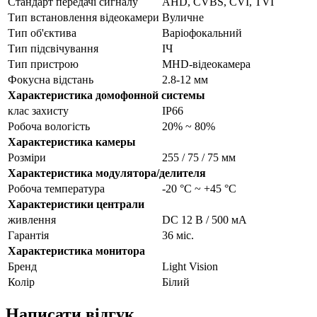
Стандарт передачі сигналу
AHD, CVBS, CVI, TVI
Тип встановлення відеокамери
Вуличне
Тип об'єктива
Варіофокальний
Тип підсвічування
ІЧ
Тип пристрою
MHD-відеокамера
Фокусна відстань
2.8-12 мм
Характеристика домофонной системы
клас захисту
IP66
Робоча вологість
20% ~ 80%
Характеристика камеры
Розміри
255 / 75 / 75 мм
Характеристика модулятора/делителя
Робоча температура
-20 °C ~ +45 °C
Характеристики централи
живлення
DC 12 В / 500 мА
Гарантія
36 міс.
Характеристика монитора
Бренд
Light Vision
Колір
Білий
Написати відгук