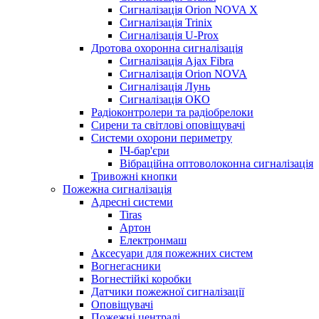
Сигналізація Orion NOVA X
Сигналізація Trinix
Сигналізація U-Prox
Дротова охоронна сигналізація
Сигналізація Ajax Fibra
Сигналізація Orion NOVA
Сигналізація Лунь
Сигналізація ОКО
Радіоконтролери та радіобрелоки
Сирени та світлові оповіщувачі
Системи охорони периметру
ІЧ-бар'єри
Вібраційна оптоволоконна сигналізація
Тривожні кнопки
Пожежна сигналізація
Адресні системи
Tiras
Артон
Електронмаш
Аксесуари для пожежних систем
Вогнегасники
Вогнестійкі коробки
Датчики пожежної сигналізації
Оповіщувачі
Пожежні централі