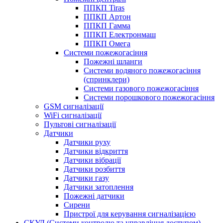
ППКП Tiras
ППКП Артон
ППКП Гамма
ППКП Електронмаш
ППКП Омега
Системи пожежогасіння
Пожежні шланги
Системи водяного пожежогасіння
(спринклери)
Системи газового пожежогасіння
Системи порошкового пожежогасіння
GSM сигналізації
WiFi сигналізації
Пультові сигналізації
Датчики
Датчики руху
Датчики відкриття
Датчики вібрації
Датчики розбиття
Датчики газу
Датчики затоплення
Пожежні датчики
Сирени
Пристрої для керування сигналізацією
СКУД (Системи контролю та управління доступом)