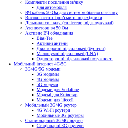
Комплекти посилення зв'язку
Для автомобіля
ВЧ кабель 50 Ом для систем мобільного зв'язку
Високочастотні роз'єми та перехідники
Дільники сигналу, (спліттери, відгалужувачі)
Атенюатори вч 50 Ом
Активне ВЧ обладнання
Bias-Tee
Активні антени
Двосторонні підсилювачі (бустери)
Малошумні підсилювачі (LNA)
Односторонні підсилювачі потужності
Мобільний інтернет 4G/5G
3G/4G/5G модеми
3G модемы
4G модемы
5G модеми
Модеми для Vodafone
Модемі для Київстар
Модеми для lifecell
Мобильный 3G/4G роутер
4G Wi-Fi роутери
Мобильные 3G роутеры
Стационарный 3G/4G роутер
Стаціонарні 3G роутери