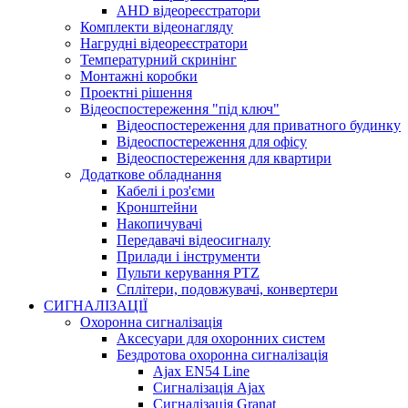
AHD відеореєстратори
Комплекти відеонагляду
Нагрудні відеореєстратори
Температурний скринінг
Монтажні коробки
Проектні рішення
Відеоспостереження "під ключ"
Відеоспостереження для приватного будинку
Відеоспостереження для офісу
Відеоспостереження для квартири
Додаткове обладнання
Кабелі і роз'єми
Кронштейни
Накопичувачі
Передавачі відеосигналу
Прилади і інструменти
Пульти керування PTZ
Сплітери, подовжувачі, конвертери
СИГНАЛІЗАЦІЇ
Охоронна сигналізація
Аксесуари для охоронних систем
Бездротова охоронна сигналізація
Ajax EN54 Line
Сигналізація Ajax
Сигналізація Granat