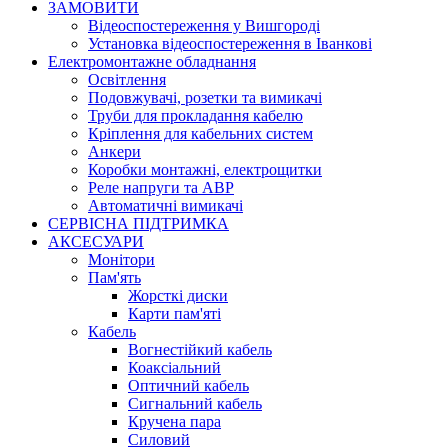
ЗАМОВИТИ
Відеоспостереження у Вишгороді
Установка відеоспостереження в Іванкові
Електромонтажне обладнання
Освітлення
Подовжувачі, розетки та вимикачі
Труби для прокладання кабелю
Кріплення для кабельних систем
Анкери
Коробки монтажні, електрощитки
Реле напруги та АВР
Автоматичні вимикачі
СЕРВІСНА ПІДТРИМКА
АКСЕСУАРИ
Монітори
Пам'ять
Жорсткі диски
Карти пам'яті
Кабель
Вогнестійкий кабель
Коаксіальний
Оптичний кабель
Сигнальний кабель
Кручена пара
Силовий