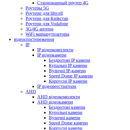
Стационарный роутер 4G
Роутеры 5G
Роутери для lifecell
Роутери для Київстар
Роутери для Vodafone
3G/4G антени
WiFi маршрутизаторы
відеоспостереження
IP
IP відеокомплекти
IP відеокамери
Бездротові IP камери
Купальні IP камери
Вуличні IP-камери
Speed Dome IP камери
Корпусні IP камери
IP відеореєстратори
AHD
AHD відеокомплекти
AHD відеокамери
Бездротові камери
Купольні камери
Вуличні камери
Speed Dome камери
Корпусні камери