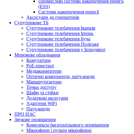
Промислові системи накопичення енергії
(ESS)
Системи накопичення енергії
Аксесуари до генераторів
Супутникове ТБ
Супутникове телебачення Іванків
Супутникове телебачення Ірпінь
Супутникове телебачення Буча
Супутникове телебачення Поліське
Супутникове телебачення у Бородянці
Мережеве обладнання
Комутатори
PoE-пристрої
Медіаконвертери
Оптичні компоненти, патч-корди
Маршрутизатори
Точки доступу
Шафи та стійки
Додаткові аксесуари
Адаптери WiFi
Патч-корди
ПРО НАС
Звукове оповіщення
Комплекси багатоцільового оповіщення
Мікрофони і пульти мікрофонні