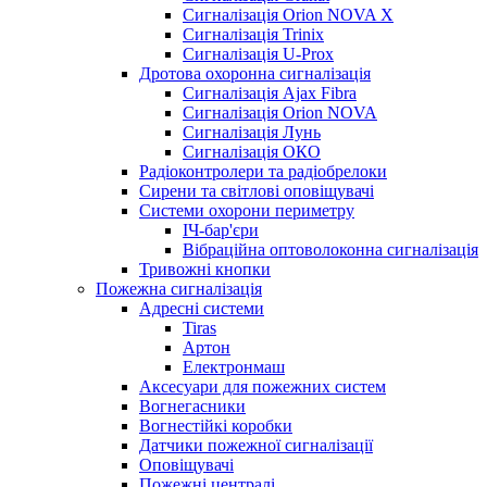
Сигналізація Orion NOVA X
Сигналізація Trinix
Сигналізація U-Prox
Дротова охоронна сигналізація
Сигналізація Ajax Fibra
Сигналізація Orion NOVA
Сигналізація Лунь
Сигналізація ОКО
Радіоконтролери та радіобрелоки
Сирени та світлові оповіщувачі
Системи охорони периметру
ІЧ-бар'єри
Вібраційна оптоволоконна сигналізація
Тривожні кнопки
Пожежна сигналізація
Адресні системи
Tiras
Артон
Електронмаш
Аксесуари для пожежних систем
Вогнегасники
Вогнестійкі коробки
Датчики пожежної сигналізації
Оповіщувачі
Пожежні централі