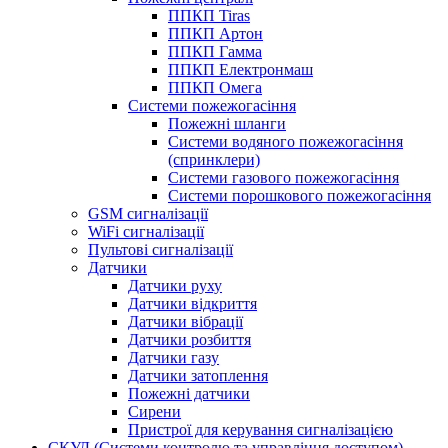
ППКП Tiras
ППКП Артон
ППКП Гамма
ППКП Електронмаш
ППКП Омега
Системи пожежогасіння
Пожежні шланги
Системи водяного пожежогасіння
(спринклери)
Системи газового пожежогасіння
Системи порошкового пожежогасіння
GSM сигналізації
WiFi сигналізації
Пультові сигналізації
Датчики
Датчики руху
Датчики відкриття
Датчики вібрації
Датчики розбиття
Датчики газу
Датчики затоплення
Пожежні датчики
Сирени
Пристрої для керування сигналізацією
СКУД (Системи контролю та управління доступом)