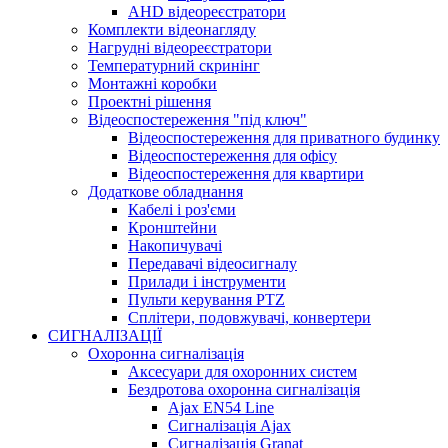
AHD відеореєстратори
Комплекти відеонагляду
Нагрудні відеореєстратори
Температурний скринінг
Монтажні коробки
Проектні рішення
Відеоспостереження "під ключ"
Відеоспостереження для приватного будинку
Відеоспостереження для офісу
Відеоспостереження для квартири
Додаткове обладнання
Кабелі і роз'єми
Кронштейни
Накопичувачі
Передавачі відеосигналу
Прилади і інструменти
Пульти керування PTZ
Сплітери, подовжувачі, конвертери
СИГНАЛІЗАЦІЇ
Охоронна сигналізація
Аксесуари для охоронних систем
Бездротова охоронна сигналізація
Ajax EN54 Line
Сигналізація Ajax
Сигналізація Granat