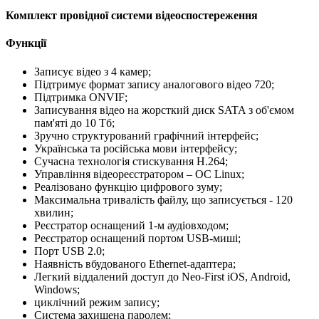
Комплект провідної системи відеоспостереження
Функції
Записує відео з 4 камер;
Підтримує формат запису аналогового відео 720;
Підтримка ONVIF;
Записування відео на жорсткий диск SATA з об'ємом
пам'яті до 10 Тб;
Зручно структурований графічний інтерфейс;
Українська та російська мови інтерфейсу;
Сучасна технологія стискування Н.264;
Управління відеореєстратором – ОС Linux;
Реалізовано функцію цифрового зуму;
Максимальна тривалість файлу, що записується - 120
хвилин;
Реєстратор оснащений 1-м аудіовходом;
Реєстратор оснащений портом USB-миші;
Порт USB 2.0;
Наявність вбудованого Ethernet-адаптера;
Легкий віддалений доступ до Neo-First iOS, Android,
Windows;
циклічний режим запису;
Система захищена паролем;