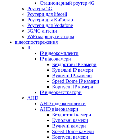
Стационарный роутер 4G
Роутеры 5G
Роутери для lifecell
Роутери для Київстар
Роутери для Vodafone
3G/4G антени
WiFi маршрутизаторы
відеоспостереження
IP
IP відеокомплекти
IP відеокамери
Бездротові IP камери
Купальні IP камери
Вуличні IP-камери
Speed Dome IP камери
Корпусні IP камери
IP відеореєстратори
AHD
AHD відеокомплекти
AHD відеокамери
Бездротові камери
Купольні камери
Вуличні камери
Speed Dome камери
Корпусні камери