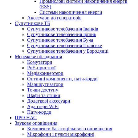
Промислові системи накопичення енергії
(ESS)
Системи накопичення енергії
Аксесуари до генераторів
Супутникове ТБ
Супутникове телебачення Іванків
Супутникове телебачення Ірпінь
Супутникове телебачення Буча
Супутникове телебачення Поліське
Супутникове телебачення у Бородянці
Мережеве обладнання
Комутатори
PoE-пристрої
Медіаконвертери
Оптичні компоненти, патч-корди
Маршрутизатори
Точки доступу
Шафи та стійки
Додаткові аксесуари
Адаптери WiFi
Патч-корди
ПРО НАС
Звукове оповіщення
Комплекси багатоцільового оповіщення
Мікрофони і пульти мікрофонні