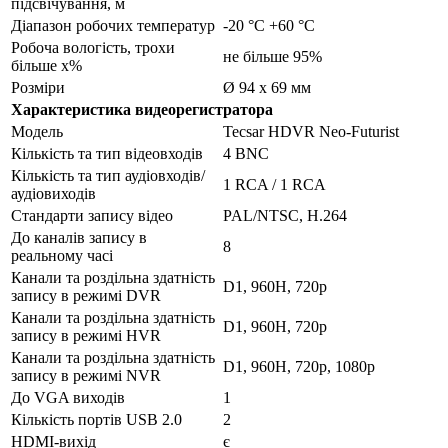
підсвічування, м
Діапазон робочих температур
-20 °С +60 °С
Робоча вологість, трохи
не більше 95%
більше x%
Розміри
Ø 94 x 69 мм
Характеристика видеорегистратора
Модель
Tecsar HDVR Neo-Futurist
Кількість та тип відеовходів
4 BNC
Кількість та тип аудіовходів/
1 RCA / 1 RCA
аудіовиходів
Стандарти запису відео
PAL/NTSC, Н.264
До каналів запису в
8
реальному часі
Канали та роздільна здатність
D1, 960H, 720p
запису в режимі DVR
Канали та роздільна здатність
D1, 960H, 720p
запису в режимі HVR
Канали та роздільна здатність
D1, 960H, 720p, 1080p
запису в режимі NVR
До VGA виходів
1
Кількість портів USB 2.0
2
HDMI-вихід
є