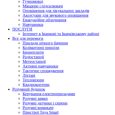
Гучномовці
Мікшери і підсилювачі
Оповіщення для лікувальних закладів
Аксесуари для звукового оповіщення
Евакуаційне обладнання
Навушники
ПОСЛУГИ
Інтернет в Іванкові та Іванківському районі
Все для перемоги
Прилади нічного бачення
Коліматорні приціли
Бронеплити
Радіостанції
Метеостанції
Активні навушники
Тактичне спорядження
Ліхтарі
Тепловізори
Квадрокоптери
Розумний будинок
Керування електроприладами
Розумні замки
Розумні датчики і сирени
Розумні вимикачі
Пристрої Tuya Smart