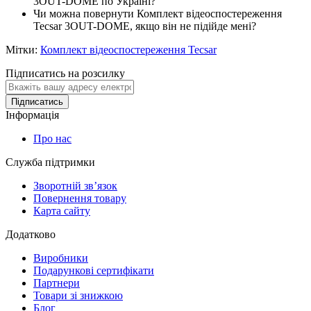
3OUT-DOME по Україні?
Чи можна повернути Комплект відеоспостереження
Tecsar 3OUT-DOME, якщо він не підійде мені?
Мітки:
Комплект відеоспостереження Tecsar
Підписатись на розсилку
Підписатись
Інформація
Про нас
Служба підтримки
Зворотній зв’язок
Повернення товару
Карта сайту
Додатково
Виробники
Подарункові сертифікати
Партнери
Товари зі знижкою
Блог