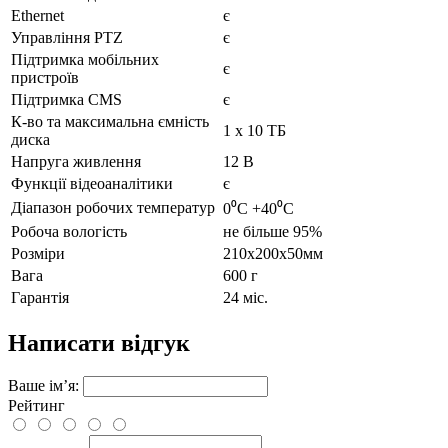
Ethernet
є
Управління PTZ
є
Підтримка мобільних
є
пристроїв
Підтримка CMS
є
К-во та максимальна ємність
1 x 10 ТБ
диска
Напруга живлення
12 В
Функції відеоаналітики
є
Діапазон робочих температур
0⁰C +40⁰C
Робоча вологість
не більше 95%
Розміри
210х200х50мм
Вага
600 г
Гарантія
24 міс.
Написати відгук
Ваше ім’я:
Рейтинг