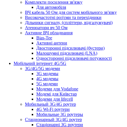
Комплекти посилення зв'язку
Для автомобіля
ВЧ кабель 50 Ом для систем мобільного зв'язку
Високочастотні роз'єми та перехідники
Дільники сигналу, (спліттери, відгалужувачі)
Атенюатори вч 50 Ом
Активне ВЧ обладнання
Bias-Tee
Активні антени
Двосторонні підсилювачі (бустери)
Малошумні підсилювачі (LNA)
Односторонні підсилювачі потужності
Мобільний інтернет 4G/5G
3G/4G/5G модеми
3G модемы
4G модемы
5G модеми
Модеми для Vodafone
Модемі для Київстар
Модеми для lifecell
Мобильный 3G/4G роутер
4G Wi-Fi роутери
Мобильные 3G роутеры
Стационарный 3G/4G роутер
Стаціонарні 3G роутери