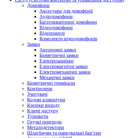
Домофони
Аксесуари для домофонії
Аудіодомофони
Багатоквартирні домофони
Відеодомофони
Відеопанелі
Комплекти відеодомофонів
Замки
Автономні замки
Біометричні замки
Електрозащіпки
Електромагнітні замки
Електромеханічні замки
Механічні замки
Біометричні термінали
Контролери
Зчитувачі
Кодові клавіатури
Кнопки виходу
Ключі доступу
Турнікети
Гнучкі переходи
Металодетектори
Шлагбауми та паркувальні бар’єри