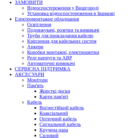
ЗАМОВИТИ
Відеоспостереження у Вишгороді
Установка відеоспостереження в Іванкові
Електромонтажне обладнання
Освітлення
Подовжувачі, розетки та вимикачі
Труби для прокладання кабелю
Кріплення для кабельних систем
Анкери
Коробки монтажні, електрощитки
Реле напруги та АВР
Автоматичні вимикачі
СЕРВІСНА ПІДТРИМКА
АКСЕСУАРИ
Монітори
Пам'ять
Жорсткі диски
Карти пам'яті
Кабель
Вогнестійкий кабель
Коаксіальний
Оптичний кабель
Сигнальний кабель
Кручена пара
Силовий