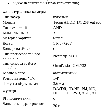
Гнучке налаштування прав користувачів;
Характеристика камеры
Тип камер
купольна
Модель
Tecsar AHDD-1M-20F-out-eco
Тип технології
AHD
Кількість камер
3
Матеріал корпуса
метал
Дозвіл
1 Mp (720p)
Кольорова зйомка
є
Тип процесора та його
Nextchip 2431H
виробник
Тип сенсора та його
OmniVision OV9732
виробник
Баланс білого
автоматичний
Розмір матриці? 1/x"
1/4''
Фокусна відстань, мм
3,6 мм
D-WDR, 2D-NR, PM, MD,
Функції
HLI, OSD, AWB, AGC, AE
ІЧ-підсвічування
є
Дальність інфрачервоного
20 м