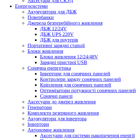
Аксесуари для СКУД
Енергосистеми
Акумулятори для ДБЖ
Повербанки
Джерела безперебійного живлення
ДБЖ 12/24V
ДБЖ UPS 220V
ДБЖ для роутерів
Портативні зарядні станції
Блоки живлення
Блоки живлення 12/24/48V
Зарядні пристрої USB
Сонячна енергетика
Інвертори для сонячних панелей
Контролери заряду сонячних панелей
Кріплення для сонячних панелей
Оптимізатори потужності сонячних панелей
Сонячні панелі
Аксесуари до джерел живлення
Генератори
Комплекти резервного живлення
Акумулятори для інвертора
Інвертори
Автономне живлення
Аксесуари для системи накопичення енергії