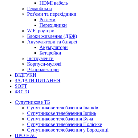
HDMI кабель
Гермобокси
Роз'єми та перехідники
Роз'єми
Перехідники
WiFi роутери
Блоки живлення (ДБЖ)
Акумулятори та батареї
Акумулятори
Батарейки
Інструменти
Корпуси-муляжі
ІЧ-прожектори
ВІДГУКИ
ЗАДАТИ ПИТАННЯ
SOFT
ФОТО
Супутникове ТБ
Супутникове телебачення Іванків
Супутникове телебачення Ірпінь
Супутникове телебачення Буча
Супутникове телебачення Поліське
Супутникове телебачення у Бородянці
ПРО НАС