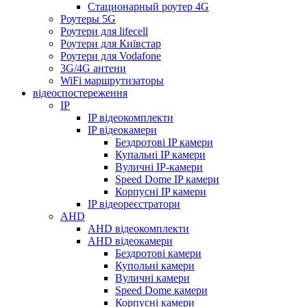
Стационарный роутер 4G
Роутеры 5G
Роутери для lifecell
Роутери для Київстар
Роутери для Vodafone
3G/4G антени
WiFi маршрутизаторы
відеоспостереження
IP
IP відеокомплекти
IP відеокамери
Бездротові IP камери
Купальні IP камери
Вуличні IP-камери
Speed Dome IP камери
Корпусні IP камери
IP відеореєстратори
AHD
AHD відеокомплекти
AHD відеокамери
Бездротові камери
Купольні камери
Вуличні камери
Speed Dome камери
Корпусні камери