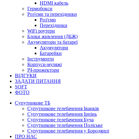
HDMI кабель
Гермобокси
Роз'єми та перехідники
Роз'єми
Перехідники
WiFi роутери
Блоки живлення (ДБЖ)
Акумулятори та батареї
Акумулятори
Батарейки
Інструменти
Корпуси-муляжі
ІЧ-прожектори
ВІДГУКИ
ЗАДАТИ ПИТАННЯ
SOFT
ФОТО
Супутникове ТБ
Супутникове телебачення Іванків
Супутникове телебачення Ірпінь
Супутникове телебачення Буча
Супутникове телебачення Поліське
Супутникове телебачення у Бородянці
ПРО НАС