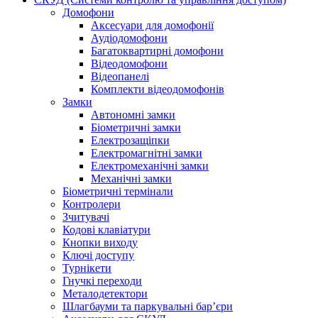
Домофони
Аксесуари для домофонії
Аудіодомофони
Багатоквартирні домофони
Відеодомофони
Відеопанелі
Комплекти відеодомофонів
Замки
Автономні замки
Біометричні замки
Електрозащіпки
Електромагнітні замки
Електромеханічні замки
Механічні замки
Біометричні термінали
Контролери
Зчитувачі
Кодові клавіатури
Кнопки виходу
Ключі доступу
Турнікети
Гнучкі переходи
Металодетектори
Шлагбауми та паркувальні бар’єри