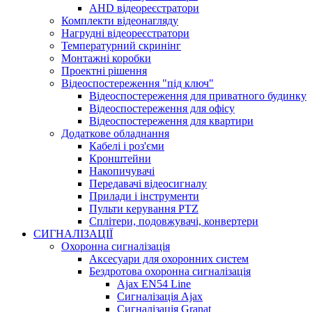
AHD відеореєстратори
Комплекти відеонагляду
Нагрудні відеореєстратори
Температурний скринінг
Монтажні коробки
Проектні рішення
Відеоспостереження "під ключ"
Відеоспостереження для приватного будинку
Відеоспостереження для офісу
Відеоспостереження для квартири
Додаткове обладнання
Кабелі і роз'єми
Кронштейни
Накопичувачі
Передавачі відеосигналу
Прилади і інструменти
Пульти керування PTZ
Сплітери, подовжувачі, конвертери
СИГНАЛІЗАЦІЇ
Охоронна сигналізація
Аксесуари для охоронних систем
Бездротова охоронна сигналізація
Ajax EN54 Line
Сигналізація Ajax
Сигналізація Granat