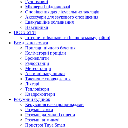
Гучномовці
Мікшери і підсилювачі
Оповіщення для лікувальних закладів
Аксесуари для звукового оповіщення
Евакуаційне обладнання
Навушники
ПОСЛУГИ
Інтернет в Іванкові та Іванківському районі
Все для перемоги
Прилади нічного бачення
Коліматорні приціли
Бронеплити
Радіостанції
Метеостанції
Активні навушники
Тактичне спорядження
Ліхтарі
Тепловізори
Квадрокоптери
Розумний будинок
Керування електроприладами
Розумні замки
Розумні датчики і сирени
Розумні вимикачі
Пристрої Tuya Smart