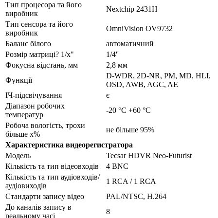
Тип процесора та його
Nextchip 2431H
виробник
Тип сенсора та його
OmniVision OV9732
виробник
Баланс білого
автоматичний
Розмір матриці? 1/x"
1/4''
Фокусна відстань, мм
2,8 мм
D-WDR, 2D-NR, PM, MD, HLI,
Функції
OSD, AWB, AGC, AE
ІЧ-підсвічування
є
Діапазон робочих
-20 °С +60 °С
температур
Робоча вологість, трохи
не більше 95%
більше x%
Характеристика видеорегистратора
Модель
Tecsar HDVR Neo-Futurist
Кількість та тип відеовходів
4 BNC
Кількість та тип аудіовходів/
1 RCA / 1 RCA
аудіовиходів
Стандарти запису відео
PAL/NTSC, Н.264
До каналів запису в
8
реальному часі