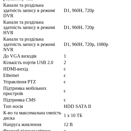
Канали та роздільна
здатність запису в режимі
D1, 960H, 720p
DVR
Канали та роздільна
здатність запису в режимі
D1, 960H, 720p
HVR
Канали та роздільна
здатність запису в режимі
D1, 960H, 720p, 1080p
NVR
До VGA виходів
1
Кількість портів USB 2.0
2
HDMI-вихід
є
Ethernet
є
Управління PTZ
є
Підтримка мобільних
є
пристроїв
Підтримка CMS
є
Тип носія
HDD SATA II
К-во та максимальна ємність
1 x 10 ТБ
диска
Напруга живлення
12 В
Функції відеоаналітики
є