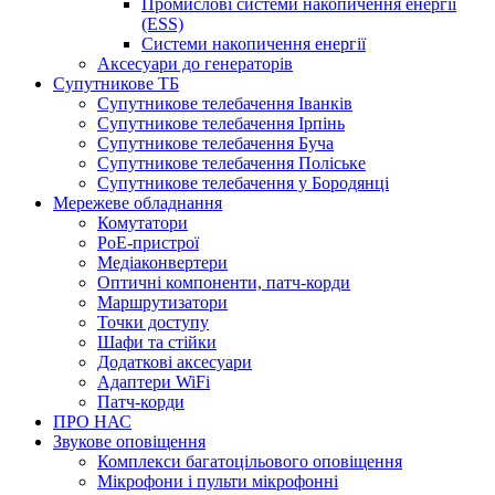
Промислові системи накопичення енергії
(ESS)
Системи накопичення енергії
Аксесуари до генераторів
Супутникове ТБ
Супутникове телебачення Іванків
Супутникове телебачення Ірпінь
Супутникове телебачення Буча
Супутникове телебачення Поліське
Супутникове телебачення у Бородянці
Мережеве обладнання
Комутатори
PoE-пристрої
Медіаконвертери
Оптичні компоненти, патч-корди
Маршрутизатори
Точки доступу
Шафи та стійки
Додаткові аксесуари
Адаптери WiFi
Патч-корди
ПРО НАС
Звукове оповіщення
Комплекси багатоцільового оповіщення
Мікрофони і пульти мікрофонні