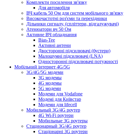
Комплекти посилення зв'язку
Для автомобіля
ВЧ кабель 50 Ом для систем мобільного зв'язку
Високочастотні роз'єми та перехідники
Дільники сигналу, (спліттери, відгалужувачі)
Атенюатори вч 50 Ом
Активне ВЧ обладнання
Bias-Tee
Активні антени
Двосторонні підсилювачі (бустери)
Малошумні підсилювачі (LNA)
Односторонні підсилювачі потужності
Мобільний інтернет 4G/5G
3G/4G/5G модеми
3G модемы
4G модемы
5G модеми
Модеми для Vodafone
Модемі для Київстар
Модеми для lifecell
Мобильный 3G/4G роутер
4G Wi-Fi роутери
Мобильные 3G роутеры
Стационарный 3G/4G роутер
Стаціонарні 3G роутери