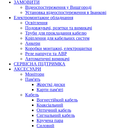
ЗАМОВИТИ
Відеоспостереження у Вишгороді
Установка відеоспостереження в Іванкові
Електромонтажне обладнання
Освітлення
Подовжувачі, розетки та вимикачі
Труби для прокладання кабелю
Кріплення для кабельних систем
Анкери
Коробки монтажні, електрощитки
Реле напруги та АВР
Автоматичні вимикачі
СЕРВІСНА ПІДТРИМКА
АКСЕСУАРИ
Монітори
Пам'ять
Жорсткі диски
Карти пам'яті
Кабель
Вогнестійкий кабель
Коаксіальний
Оптичний кабель
Сигнальний кабель
Кручена пара
Силовий