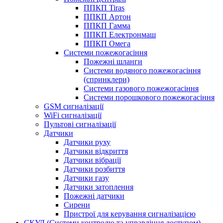
ППКП Tiras
ППКП Артон
ППКП Гамма
ППКП Електронмаш
ППКП Омега
Системи пожежогасіння
Пожежні шланги
Системи водяного пожежогасіння
(спринклери)
Системи газового пожежогасіння
Системи порошкового пожежогасіння
GSM сигналізації
WiFi сигналізації
Пультові сигналізації
Датчики
Датчики руху
Датчики відкриття
Датчики вібрації
Датчики розбиття
Датчики газу
Датчики затоплення
Пожежні датчики
Сирени
Пристрої для керування сигналізацією
СКУД (Системи контролю та управління доступом)