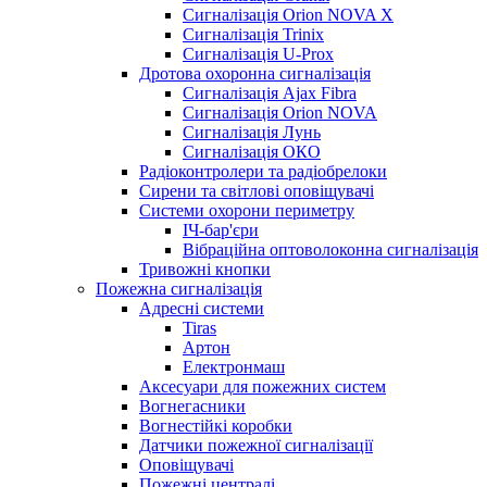
Сигналізація Orion NOVA X
Сигналізація Trinix
Сигналізація U-Prox
Дротова охоронна сигналізація
Сигналізація Ajax Fibra
Сигналізація Orion NOVA
Сигналізація Лунь
Сигналізація ОКО
Радіоконтролери та радіобрелоки
Сирени та світлові оповіщувачі
Системи охорони периметру
ІЧ-бар'єри
Вібраційна оптоволоконна сигналізація
Тривожні кнопки
Пожежна сигналізація
Адресні системи
Tiras
Артон
Електронмаш
Аксесуари для пожежних систем
Вогнегасники
Вогнестійкі коробки
Датчики пожежної сигналізації
Оповіщувачі
Пожежні централі