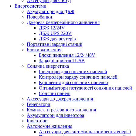
Аксесуари для СКУД
Енергосистеми
Акумулятори для ДБЖ
Повербанки
Джерела безперебійного живлення
ДБЖ 12/24V
ДБЖ UPS 220V
ДБЖ для роутерів
Портативні зарядні станції
Блоки живлення
Блоки живлення 12/24/48V
Зарядні пристрої USB
Сонячна енергетика
Інвертори для сонячних панелей
Контролери заряду сонячних панелей
Кріплення для сонячних панелей
Оптимізатори потужності сонячних панелей
Сонячні панелі
Аксесуари до джерел живлення
Генератори
Комплекти резервного живлення
Акумулятори для інвертора
Інвертори
Автономне живлення
Аксесуари для системи накопичення енергії