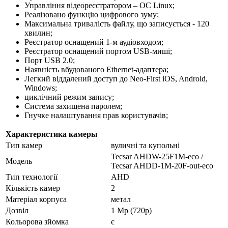
Управління відеореєстратором – ОС Linux;
Реалізовано функцію цифрового зуму;
Максимальна тривалість файлу, що записується - 120
хвилин;
Реєстратор оснащений 1-м аудіовходом;
Реєстратор оснащений портом USB-миші;
Порт USB 2.0;
Наявність вбудованого Ethernet-адаптера;
Легкий віддалений доступ до Neo-First iOS, Android,
Windows;
циклічний режим запису;
Система захищена паролем;
Гнучке налаштування прав користувачів;
Характеристика камеры
Тип камер
вуличні та купольні
Tecsar AHDW-25F1M-eco /
Модель
Tecsar AHDD-1M-20F-out-eco
Тип технології
AHD
Кількість камер
2
Матеріал корпуса
метал
Дозвіл
1 Mp (720p)
Кольорова зйомка
є