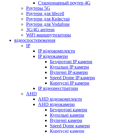
Стационарный роутер 4G
Роутеры 5G
Роутери для lifecell
Роутери для Київстар
Роутери для Vodafone
3G/4G антени
WiFi маршрутизаторы
відеоспостереження
IP
IP відеокомплекти
IP відеокамери
Бездротові IP камери
Купальні IP камери
Вуличні IP-камери
Speed Dome IP камери
Корпусні IP камери
IP відеореєстратори
AHD
AHD відеокомплекти
AHD відеокамери
Бездротові камери
Купольні камери
Вуличні камери
Speed Dome камери
Корпусні камери