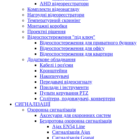
AHD відеореєстратори
Комплекти відеонагляду
Нагрудні відеореєстратори
Температурний скринінг
Монтажні коробки
Проектні рішення
Відеоспостереження "під ключ"
Відеоспостереження для приватного будинку
Відеоспостереження для офісу
Відеоспостереження для квартири
Додаткове обладнання
Кабелі і роз'єми
Кронштейни
Накопичувачі
Передавачі відеосигналу
Прилади і інструменти
Пульти керування PTZ
Сплітери, подовжувачі, конвертери
СИГНАЛІЗАЦІЇ
Охоронна сигналізація
Аксесуари для охоронних систем
Бездротова охоронна сигналізація
Ajax EN54 Line
Сигналізація Ajax
Сигналізація Granat