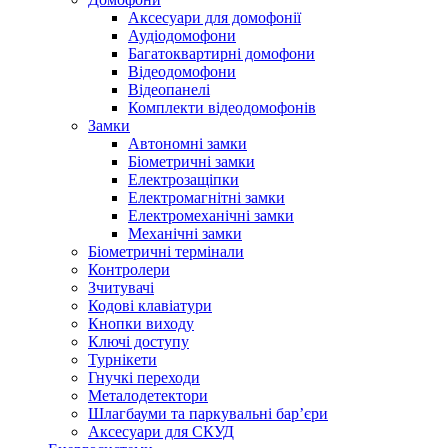
Аксесуари для домофонії
Аудіодомофони
Багатоквартирні домофони
Відеодомофони
Відеопанелі
Комплекти відеодомофонів
Замки
Автономні замки
Біометричні замки
Електрозащіпки
Електромагнітні замки
Електромеханічні замки
Механічні замки
Біометричні термінали
Контролери
Зчитувачі
Кодові клавіатури
Кнопки виходу
Ключі доступу
Турнікети
Гнучкі переходи
Металодетектори
Шлагбауми та паркувальні бар’єри
Аксесуари для СКУД