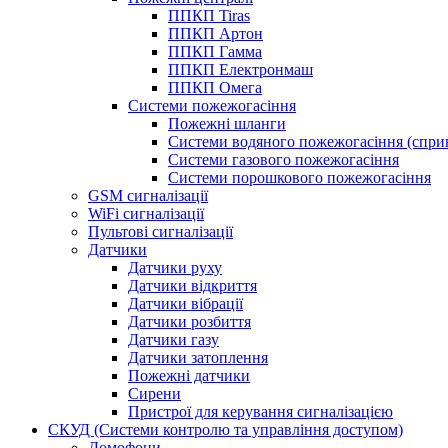
ППКП Tiras
ППКП Артон
ППКП Гамма
ППКП Електронмаш
ППКП Омега
Системи пожежогасіння
Пожежні шланги
Системи водяного пожежогасіння (спри
Системи газового пожежогасіння
Системи порошкового пожежогасіння
GSM сигналізації
WiFi сигналізації
Пультові сигналізації
Датчики
Датчики руху
Датчики відкриття
Датчики вібрації
Датчики розбиття
Датчики газу
Датчики затоплення
Пожежні датчики
Сирени
Пристрої для керування сигналізацією
СКУД (Системи контролю та управління доступом)
Домофони