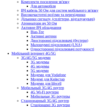
Комплекти посилення зв'язку
Для автомобіля
ВЧ кабель 50 Ом для систем мобільного зв'язку
Високочастотні роз'єми та перехідники
Дільники сигналу, (спліттери, відгалужувачі)
Атенюатори вч 50 Ом
Активне ВЧ обладнання
Bias-Tee
Активні антени
Двосторонні підсилювачі (бустери)
Малошумні підсилювачі (LNA)
Односторонні підсилювачі потужності
Мобільний інтернет 4G/5G
3G/4G/5G модеми
3G модемы
4G модемы
5G модеми
Модеми для Vodafone
Модемі для Київстар
Модеми для lifecell
Мобильный 3G/4G роутер
4G Wi-Fi роутери
Мобильные 3G роутеры
Стационарный 3G/4G роутер
Стаціонарні 3G роутери