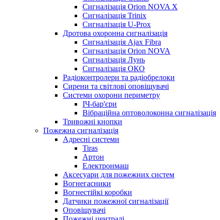
Сигналізація Orion NOVA X
Сигналізація Trinix
Сигналізація U-Prox
Дротова охоронна сигналізація
Сигналізація Ajax Fibra
Сигналізація Orion NOVA
Сигналізація Лунь
Сигналізація ОКО
Радіоконтролери та радіобрелоки
Сирени та світлові оповіщувачі
Системи охорони периметру
ІЧ-бар'єри
Вібраційна оптоволоконна сигналізація
Тривожні кнопки
Пожежна сигналізація
Адресні системи
Tiras
Артон
Електронмаш
Аксесуари для пожежних систем
Вогнегасники
Вогнестійкі коробки
Датчики пожежної сигналізації
Оповіщувачі
Пожежні централі