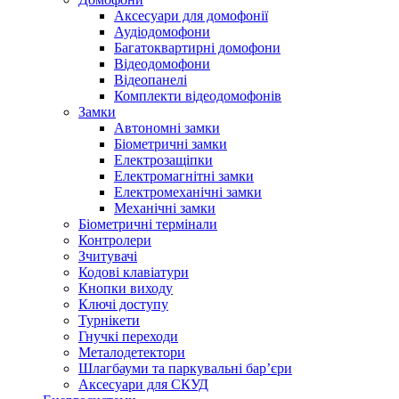
Аксесуари для домофонії
Аудіодомофони
Багатоквартирні домофони
Відеодомофони
Відеопанелі
Комплекти відеодомофонів
Замки
Автономні замки
Біометричні замки
Електрозащіпки
Електромагнітні замки
Електромеханічні замки
Механічні замки
Біометричні термінали
Контролери
Зчитувачі
Кодові клавіатури
Кнопки виходу
Ключі доступу
Турнікети
Гнучкі переходи
Металодетектори
Шлагбауми та паркувальні бар’єри
Аксесуари для СКУД