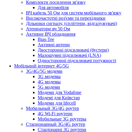
Комплекти посилення зв'язку
Для автомобіля
ВЧ кабель 50 Ом для систем мобільного зв'язку
Високочастотні роз'єми та перехідники
Дільники сигналу, (спліттери, відгалужувачі)
Атенюатори вч 50 Ом
Активне ВЧ обладнання
Bias-Tee
Активні антени
Двосторонні підсилювачі (бустери)
Малошумні підсилювачі (LNA)
Односторонні підсилювачі потужності
Мобільний інтернет 4G/5G
3G/4G/5G модеми
3G модемы
4G модемы
5G модеми
Модеми для Vodafone
Модемі для Київстар
Модеми для lifecell
Мобильный 3G/4G роутер
4G Wi-Fi роутери
Мобильные 3G роутеры
Стационарный 3G/4G роутер
Стаціонарні 3G роутери