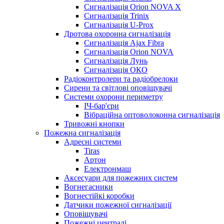
Сигналізація Orion NOVA X
Сигналізація Trinix
Сигналізація U-Prox
Дротова охоронна сигналізація
Сигналізація Ajax Fibra
Сигналізація Orion NOVA
Сигналізація Лунь
Сигналізація ОКО
Радіоконтролери та радіобрелоки
Сирени та світлові оповіщувачі
Системи охорони периметру
ІЧ-бар'єри
Вібраційна оптоволоконна сигналізація
Тривожні кнопки
Пожежна сигналізація
Адресні системи
Tiras
Артон
Електронмаш
Аксесуари для пожежних систем
Вогнегасники
Вогнестійкі коробки
Датчики пожежної сигналізації
Оповіщувачі
Пожежні централі