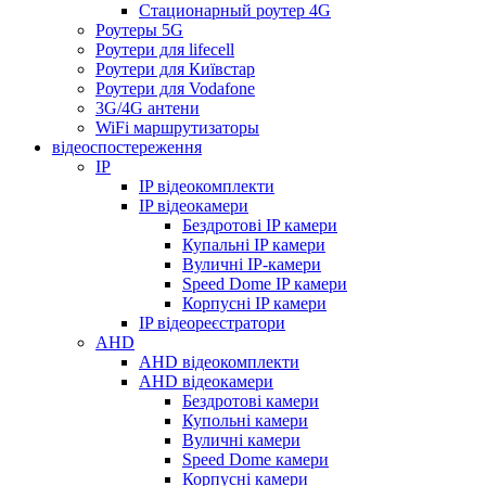
Стационарный роутер 4G
Роутеры 5G
Роутери для lifecell
Роутери для Київстар
Роутери для Vodafone
3G/4G антени
WiFi маршрутизаторы
відеоспостереження
IP
IP відеокомплекти
IP відеокамери
Бездротові IP камери
Купальні IP камери
Вуличні IP-камери
Speed Dome IP камери
Корпусні IP камери
IP відеореєстратори
AHD
AHD відеокомплекти
AHD відеокамери
Бездротові камери
Купольні камери
Вуличні камери
Speed Dome камери
Корпусні камери