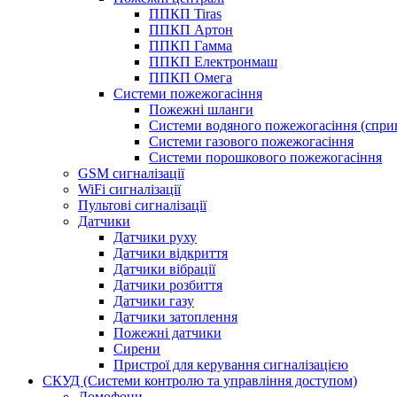
ППКП Tiras
ППКП Артон
ППКП Гамма
ППКП Електронмаш
ППКП Омега
Системи пожежогасіння
Пожежні шланги
Системи водяного пожежогасіння (спри
Системи газового пожежогасіння
Системи порошкового пожежогасіння
GSM сигналізації
WiFi сигналізації
Пультові сигналізації
Датчики
Датчики руху
Датчики відкриття
Датчики вібрації
Датчики розбиття
Датчики газу
Датчики затоплення
Пожежні датчики
Сирени
Пристрої для керування сигналізацією
СКУД (Системи контролю та управління доступом)
Домофони