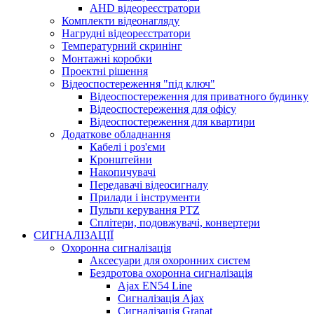
AHD відеореєстратори
Комплекти відеонагляду
Нагрудні відеореєстратори
Температурний скринінг
Монтажні коробки
Проектні рішення
Відеоспостереження "під ключ"
Відеоспостереження для приватного будинку
Відеоспостереження для офісу
Відеоспостереження для квартири
Додаткове обладнання
Кабелі і роз'єми
Кронштейни
Накопичувачі
Передавачі відеосигналу
Прилади і інструменти
Пульти керування PTZ
Сплітери, подовжувачі, конвертери
СИГНАЛІЗАЦІЇ
Охоронна сигналізація
Аксесуари для охоронних систем
Бездротова охоронна сигналізація
Ajax EN54 Line
Сигналізація Ajax
Сигналізація Granat