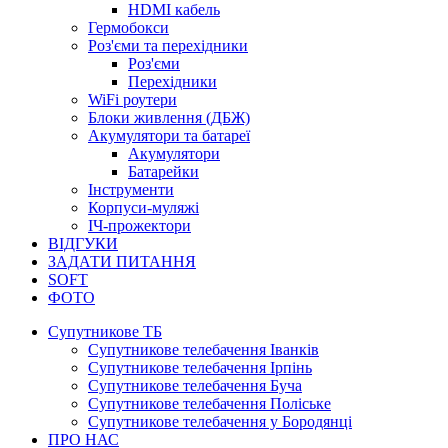
HDMI кабель
Гермобокси
Роз'єми та перехідники
Роз'єми
Перехідники
WiFi роутери
Блоки живлення (ДБЖ)
Акумулятори та батареї
Акумулятори
Батарейки
Інструменти
Корпуси-муляжі
ІЧ-прожектори
ВІДГУКИ
ЗАДАТИ ПИТАННЯ
SOFT
ФОТО
Супутникове ТБ
Супутникове телебачення Іванків
Супутникове телебачення Ірпінь
Супутникове телебачення Буча
Супутникове телебачення Поліське
Супутникове телебачення у Бородянці
ПРО НАС