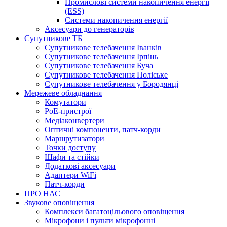
Промислові системи накопичення енергії
(ESS)
Системи накопичення енергії
Аксесуари до генераторів
Супутникове ТБ
Супутникове телебачення Іванків
Супутникове телебачення Ірпінь
Супутникове телебачення Буча
Супутникове телебачення Поліське
Супутникове телебачення у Бородянці
Мережеве обладнання
Комутатори
PoE-пристрої
Медіаконвертери
Оптичні компоненти, патч-корди
Маршрутизатори
Точки доступу
Шафи та стійки
Додаткові аксесуари
Адаптери WiFi
Патч-корди
ПРО НАС
Звукове оповіщення
Комплекси багатоцільового оповіщення
Мікрофони і пульти мікрофонні