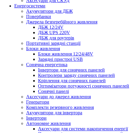
Аксесуари для СКУД
Енергосистеми
Акумулятори для ДБЖ
Повербанки
Джерела безперебійного живлення
ДБЖ 12/24V
ДБЖ UPS 220V
ДБЖ для роутерів
Портативні зарядні станції
Блоки живлення
Блоки живлення 12/24/48V
Зарядні пристрої USB
Сонячна енергетика
Інвертори для сонячних панелей
Контролери заряду сонячних панелей
Кріплення для сонячних панелей
Оптимізатори потужності сонячних панелей
Сонячні панелі
Аксесуари до джерел живлення
Генератори
Комплекти резервного живлення
Акумулятори для інвертора
Інвертори
Автономне живлення
Аксесуари для системи накопичення енергії