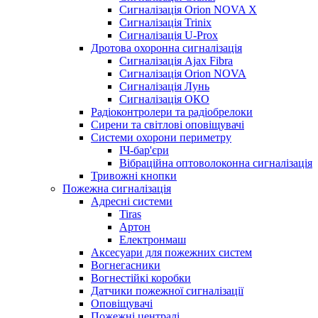
Сигналізація Orion NOVA X
Сигналізація Trinix
Сигналізація U-Prox
Дротова охоронна сигналізація
Сигналізація Ajax Fibra
Сигналізація Orion NOVA
Сигналізація Лунь
Сигналізація ОКО
Радіоконтролери та радіобрелоки
Сирени та світлові оповіщувачі
Системи охорони периметру
ІЧ-бар'єри
Вібраційна оптоволоконна сигналізація
Тривожні кнопки
Пожежна сигналізація
Адресні системи
Tiras
Артон
Електронмаш
Аксесуари для пожежних систем
Вогнегасники
Вогнестійкі коробки
Датчики пожежної сигналізації
Оповіщувачі
Пожежні централі