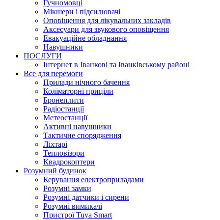
Гучномовці
Мікшери і підсилювачі
Оповіщення для лікувальних закладів
Аксесуари для звукового оповіщення
Евакуаційне обладнання
Навушники
ПОСЛУГИ
Інтернет в Іванкові та Іванківському районі
Все для перемоги
Прилади нічного бачення
Коліматорні приціли
Бронеплити
Радіостанції
Метеостанції
Активні навушники
Тактичне спорядження
Ліхтарі
Тепловізори
Квадрокоптери
Розумний будинок
Керування електроприладами
Розумні замки
Розумні датчики і сирени
Розумні вимикачі
Пристрої Tuya Smart