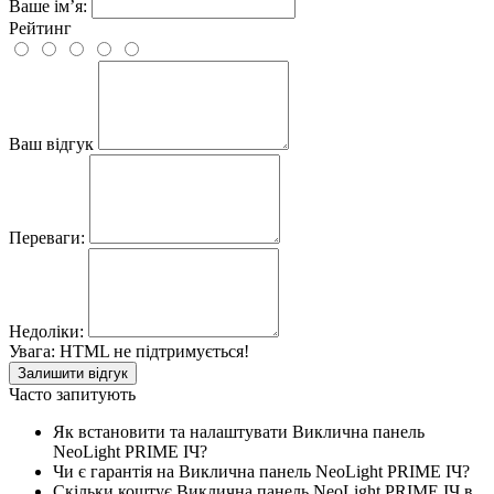
Ваше ім’я:
Рейтинг
Ваш відгук
Переваги:
Недоліки:
Увага:
HTML не підтримується!
Залишити відгук
Часто запитують
Як встановити та налаштувати Виклична панель
NeoLight PRIME ІЧ?
Чи є гарантія на Виклична панель NeoLight PRIME ІЧ?
Скільки коштує Виклична панель NeoLight PRIME ІЧ в