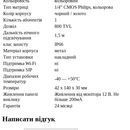
Кольоровість
кольоровий
Тип матриці
1/4” CMOS Philips, кольорова
Колір корпусу
чорний / золото
Кількість абонентів
1
Дозвіл
800 TVL
Дальність нічного
1,5 м
підсвічування
клас захисту
IP66
Матеріал корпуса
метал
Тип установки
накладний
Підтримка Wi-Fi
ні
Підтримка SIP
ні
Діапазон робочих
-40 — +50°С
температур
Розміри
42 x 140 x 30 мм
Живлення панелі
Живлення від монітора 12 В. Не
виклику
більше 200мА
Гарантія
24 місяці
Написати відгук