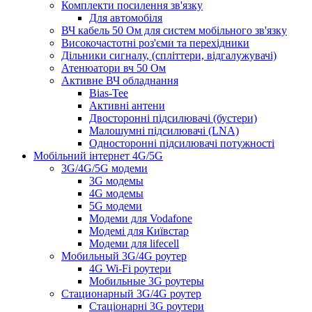
Комплекти посилення зв'язку
Для автомобіля
ВЧ кабель 50 Ом для систем мобільного зв'язку
Високочастотні роз'єми та перехідники
Дільники сигналу, (спліттери, відгалужувачі)
Атенюатори вч 50 Ом
Активне ВЧ обладнання
Bias-Tee
Активні антени
Двосторонні підсилювачі (бустери)
Малошумні підсилювачі (LNA)
Односторонні підсилювачі потужності
Мобільний інтернет 4G/5G
3G/4G/5G модеми
3G модемы
4G модемы
5G модеми
Модеми для Vodafone
Модемі для Київстар
Модеми для lifecell
Мобильный 3G/4G роутер
4G Wi-Fi роутери
Мобильные 3G роутеры
Стационарный 3G/4G роутер
Стаціонарні 3G роутери