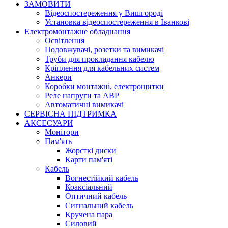
ЗАМОВИТИ
Відеоспостереження у Вишгороді
Установка відеоспостереження в Іванкові
Електромонтажне обладнання
Освітлення
Подовжувачі, розетки та вимикачі
Труби для прокладання кабелю
Кріплення для кабельних систем
Анкери
Коробки монтажні, електрощитки
Реле напруги та АВР
Автоматичні вимикачі
СЕРВІСНА ПІДТРИМКА
АКСЕСУАРИ
Монітори
Пам'ять
Жорсткі диски
Карти пам'яті
Кабель
Вогнестійкий кабель
Коаксіальний
Оптичний кабель
Сигнальний кабель
Кручена пара
Силовий