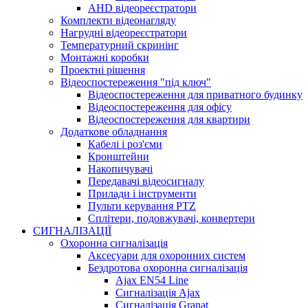
AHD відеореєстратори
Комплекти відеонагляду
Нагрудні відеореєстратори
Температурний скринінг
Монтажні коробки
Проектні рішення
Відеоспостереження "під ключ"
Відеоспостереження для приватного будинку
Відеоспостереження для офісу
Відеоспостереження для квартири
Додаткове обладнання
Кабелі і роз'єми
Кронштейни
Накопичувачі
Передавачі відеосигналу
Прилади і інструменти
Пульти керування PTZ
Сплітери, подовжувачі, конвертери
СИГНАЛІЗАЦІЇ
Охоронна сигналізація
Аксесуари для охоронних систем
Бездротова охоронна сигналізація
Ajax EN54 Line
Сигналізація Ajax
Сигналізація Granat