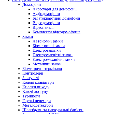
Домофони
Аксесуари для домофонії
Аудіодомофони
Багатоквартирні домофони
Відеодомофони
Відеопанелі
Комплекти відеодомофонів
Замки
Автономні замки
Біометричні замки
Електрозащіпки
Електромагнітні замки
Електромеханічні замки
Механічні замки
Біометричні термінали
Контролери
Зчитувачі
Кодові клавіатури
Кнопки виходу
Ключі доступу
Турнікети
Гнучкі переходи
Металодетектори
Шлагбауми та паркувальні бар’єри