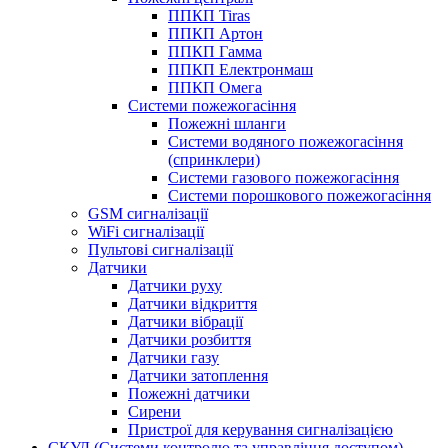
ППКП Tiras
ППКП Артон
ППКП Гамма
ППКП Електронмаш
ППКП Омега
Системи пожежогасіння
Пожежні шланги
Системи водяного пожежогасіння
(спринклери)
Системи газового пожежогасіння
Системи порошкового пожежогасіння
GSM сигналізації
WiFi сигналізації
Пультові сигналізації
Датчики
Датчики руху
Датчики відкриття
Датчики вібрації
Датчики розбиття
Датчики газу
Датчики затоплення
Пожежні датчики
Сирени
Пристрої для керування сигналізацією
СКУД (Системи контролю та управління доступом)