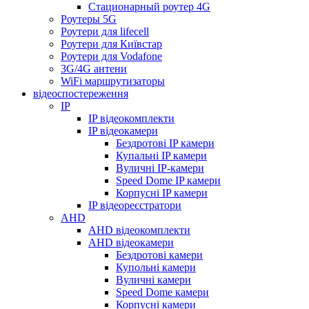
Стационарный роутер 4G
Роутеры 5G
Роутери для lifecell
Роутери для Київстар
Роутери для Vodafone
3G/4G антени
WiFi маршрутизаторы
відеоспостереження
IP
IP відеокомплекти
IP відеокамери
Бездротові IP камери
Купальні IP камери
Вуличні IP-камери
Speed Dome IP камери
Корпусні IP камери
IP відеореєстратори
AHD
AHD відеокомплекти
AHD відеокамери
Бездротові камери
Купольні камери
Вуличні камери
Speed Dome камери
Корпусні камери