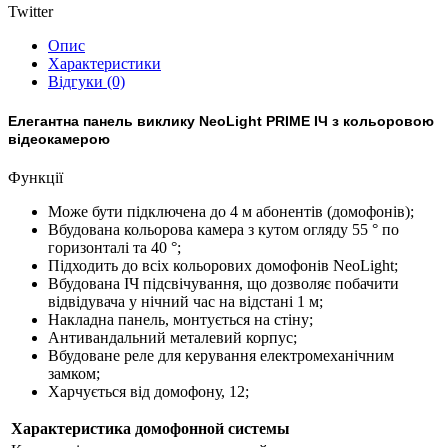
Twitter
Опис
Характеристики
Відгуки (0)
Елегантна панель виклику NeoLight PRIME ІЧ з кольоровою
відеокамерою
Функції
Може бути підключена до 4 м абонентів (домофонів);
Вбудована кольорова камера з кутом огляду 55 ° по
горизонталі та 40 °;
Підходить до всіх кольорових домофонів NeoLight;
Вбудована ІЧ підсвічування, що дозволяє побачити
відвідувача у нічний час на відстані 1 м;
Накладна панель, монтується на стіну;
Антивандальний металевий корпус;
Вбудоване реле для керування електромеханічним
замком;
Харчується від домофону, 12;
Характеристика домофонной системы