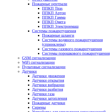
Пожарные централи
ППКП Tiras
ППКП Артон
ППКП Гамма
ППКП Омега
ППКП Электронмаш
Системы пожаротушения
Пожарные шланги
Системы водяного пожаротушения
(спринклеры)
Системы газового пожаротушения
Системы порошкового пожаротушения
GSM сигнализации
WiFi сигнализации
Пультовые сигнализации
Датчики
Датчики движения
Датчики открытия
Датчики вибрации
Датчики разбития
Датчики газа
Датчики затопления
Пожарные датчики
Сирены
Устройства для управления сигнализацией