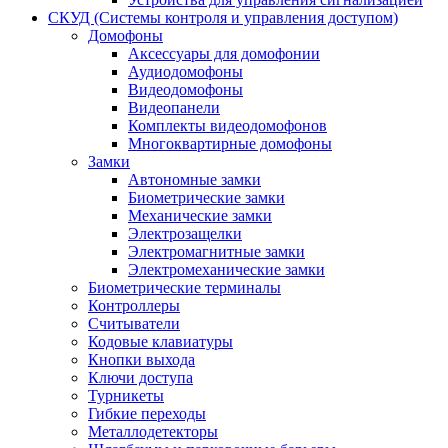
СКУД (Системы контроля и управления доступом)
Домофоны
Аксессуары для домофонии
Аудиодомофоны
Видеодомофоны
Видеопанели
Комплекты видеодомофонов
Многоквартирные домофоны
Замки
Автономные замки
Биометрические замки
Механические замки
Электрозащелки
Электромагнитные замки
Электромеханические замки
Биометрические терминалы
Контроллеры
Считыватели
Кодовые клавиатуры
Кнопки выхода
Ключи доступа
Турникеты
Гибкие переходы
Металлодетекторы