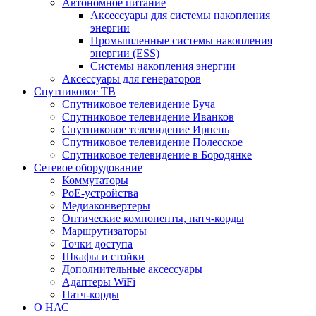
Автономное питание
Аксессуары для системы накопления
энергии
Промышленные системы накопления
энергии (ESS)
Системы накопления энергии
Аксессуары для генераторов
Спутниковое ТВ
Спутниковое телевидение Буча
Спутниковое телевидение Иванков
Спутниковое телевидение Ирпень
Спутниковое телевидение Полесское
Спутниковое телевидение в Бородянке
Сетевое оборудование
Коммутаторы
PoE-устройства
Медиаконвертеры
Оптические компоненты, патч-корды
Маршрутизаторы
Точки доступа
Шкафы и стойки
Дополнительные аксессуары
Адаптеры WiFi
Патч-корды
О НАС