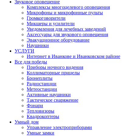
Звуковое оповещение
Комплексы многоцелевого оповещения
Микрофоны и микрофонные пульты
Громкоговорители
Микшеры и усилители
Уведомления для лечебных заведений
Аксессуары для звукового оповещения
Эвакуационное оборудование
Наушники
УСЛУГИ
Интернет в Иванкове и Иванковском районе
Все для победы
Приборы ночного видения
Коллиматорные прицелы
Бронеплиты
Радиостанции
Метеостанции
Активные наушники
Тактическое снаряжение
Фонари
Тепловизоры
Квадрокоптеры
Умный дом
Управление электроприборами
Умные замки