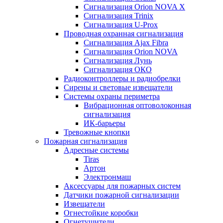
Сигнализация Orion NOVA X
Сигнализация Trinix
Сигнализация U-Prox
Проводная охранная сигнализация
Сигнализация Ajax Fibra
Сигнализация Orion NOVA
Сигнализация Лунь
Сигнализация ОКО
Радиоконтроллеры и радиобрелки
Сирены и световые извещатели
Системы охраны периметра
Вибрационная оптоволоконная
сигнализация
ИК-барьеры
Тревожные кнопки
Пожарная сигнализация
Адресные системы
Tiras
Артон
Электронмаш
Аксессуары для пожарных систем
Датчики пожарной сигнализации
Извещатели
Огнестойкие коробки
Огнетушители