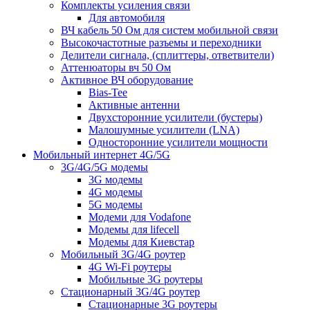
Комплекты усиления связи
Для автомобиля
ВЧ кабель 50 Ом для систем мобильной связи
Высокочастотные разъемы и переходники
Делители сигнала, (сплиттеры, ответвители)
Аттенюаторы вч 50 Ом
Активное ВЧ оборудование
Bias-Tee
Активные антенни
Двухсторонние усилители (бустеры)
Малошумные усилители (LNA)
Односторонние усилители мощности
Мобильный интернет 4G/5G
3G/4G/5G модемы
3G модемы
4G модемы
5G модемы
Модеми для Vodafone
Модемы для lifecell
Модемы для Киевстар
Мобильный 3G/4G роутер
4G Wi-Fi роутеры
Мобильные 3G роутеры
Стационарный 3G/4G роутер
Стационарные 3G роутеры