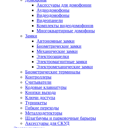
Аксессуары для домофонии
Аудиодомофоны
Видеодомофоны
Видеопанели
Комплекты видеодомофонов
Многоквартирные домофоны
Замки
Автономные замки
Биометрические замки
Механические замки
Электрозащелки
Электромагнитные замки
Электромеханические замки
Биометрические терминалы
Контроллеры
Считыватели
Кодовые клавиатуры
Кнопки выхода
Ключи доступа
Турникеты
Гибкие переходы
Металлодетекторы
Шлагбаумы и парковочные барьеры
Аксессуары для СКУД