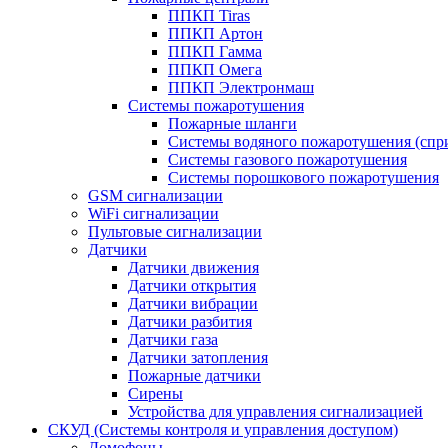
ППКП Tiras
ППКП Артон
ППКП Гамма
ППКП Омега
ППКП Электронмаш
Системы пожаротушения
Пожарные шланги
Системы водяного пожаротушения (спр
Системы газового пожаротушения
Системы порошкового пожаротушения
GSM сигнализации
WiFi сигнализации
Пультовые сигнализации
Датчики
Датчики движения
Датчики открытия
Датчики вибрации
Датчики разбития
Датчики газа
Датчики затопления
Пожарные датчики
Сирены
Устройства для управления сигнализацией
СКУД (Системы контроля и управления доступом)
Домофоны