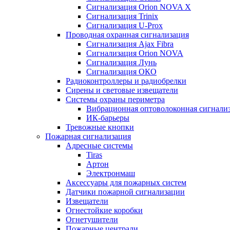
Сигнализация Orion NOVA X
Сигнализация Trinix
Сигнализация U-Prox
Проводная охранная сигнализация
Сигнализация Ajax Fibra
Сигнализация Orion NOVA
Сигнализация Лунь
Сигнализация ОКО
Радиоконтроллеры и радиобрелки
Сирены и световые извещатели
Системы охраны периметра
Вибрационная оптоволоконная сигнали
ИК-барьеры
Тревожные кнопки
Пожарная сигнализация
Адресные системы
Tiras
Артон
Электронмаш
Аксессуары для пожарных систем
Датчики пожарной сигнализации
Извещатели
Огнестойкие коробки
Огнетушители
Пожарные централи