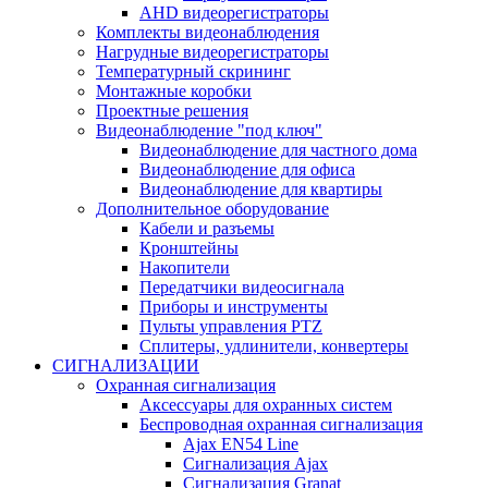
AHD видеорегистраторы
Комплекты видеонаблюдения
Нагрудные видеорегистраторы
Температурный скрининг
Монтажные коробки
Проектные решения
Видеонаблюдение "под ключ"
Видеонаблюдение для частного дома
Видеонаблюдение для офиса
Видеонаблюдение для квартиры
Дополнительное оборудование
Кабели и разъемы
Кронштейны
Накопители
Передатчики видеосигнала
Приборы и инструменты
Пульты управления PTZ
Сплитеры, удлинители, конвертеры
СИГНАЛИЗАЦИИ
Охранная сигнализация
Аксессуары для охранных систем
Беспроводная охранная сигнализация
Ajax EN54 Line
Сигнализация Ajax
Сигнализация Granat