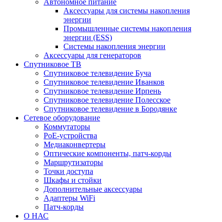
Автономное питание
Аксессуары для системы накопления
энергии
Промышленные системы накопления
энергии (ESS)
Системы накопления энергии
Аксессуары для генераторов
Спутниковое ТВ
Спутниковое телевидение Буча
Спутниковое телевидение Иванков
Спутниковое телевидение Ирпень
Спутниковое телевидение Полесское
Спутниковое телевидение в Бородянке
Сетевое оборудование
Коммутаторы
PoE-устройства
Медиаконвертеры
Оптические компоненты, патч-корды
Маршрутизаторы
Точки доступа
Шкафы и стойки
Дополнительные аксессуары
Адаптеры WiFi
Патч-корды
О НАС