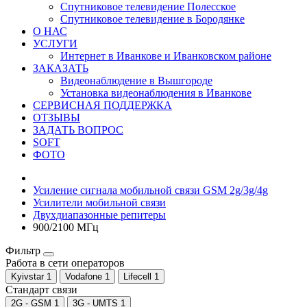
Спутниковое телевидение Полесское
Спутниковое телевидение в Бородянке
О НАС
УСЛУГИ
Интернет в Иванкове и Иванковском районе
ЗАКАЗАТЬ
Видеонаблюдение в Вышгороде
Установка видеонаблюдения в Иванкове
СЕРВИСНАЯ ПОДДЕРЖКА
ОТЗЫВЫ
ЗАДАТЬ ВОПРОС
SOFT
ФОТО
Усиление сигнала мобильной связи GSM 2g/3g/4g
Усилители мобильной связи
Двухдиапазонные репитеры
900/2100 МГц
Фильтр
Работа в сети операторов
Kyivstar
1
Vodafone
1
Lifecell
1
Стандарт связи
2G - GSM
1
3G - UMTS
1