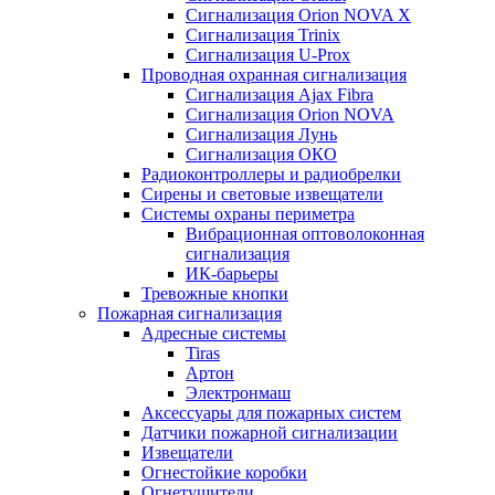
Сигнализация Orion NOVA X
Сигнализация Trinix
Сигнализация U-Prox
Проводная охранная сигнализация
Сигнализация Ajax Fibra
Сигнализация Orion NOVA
Сигнализация Лунь
Сигнализация ОКО
Радиоконтроллеры и радиобрелки
Сирены и световые извещатели
Системы охраны периметра
Вибрационная оптоволоконная
сигнализация
ИК-барьеры
Тревожные кнопки
Пожарная сигнализация
Адресные системы
Tiras
Артон
Электронмаш
Аксессуары для пожарных систем
Датчики пожарной сигнализации
Извещатели
Огнестойкие коробки
Огнетушители