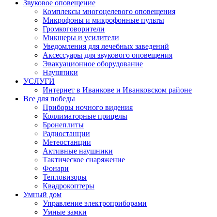
Звуковое оповещение
Комплексы многоцелевого оповещения
Микрофоны и микрофонные пульты
Громкоговорители
Микшеры и усилители
Уведомления для лечебных заведений
Аксессуары для звукового оповещения
Эвакуационное оборудование
Наушники
УСЛУГИ
Интернет в Иванкове и Иванковском районе
Все для победы
Приборы ночного видения
Коллиматорные прицелы
Бронеплиты
Радиостанции
Метеостанции
Активные наушники
Тактическое снаряжение
Фонари
Тепловизоры
Квадрокоптеры
Умный дом
Управление электроприборами
Умные замки