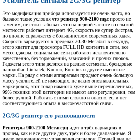
Усилитель сигнала 2G/3G репитер
Это модификация прибора используется не очень часто, но
бывают такие условия что
репитер 900-2100 mgc
просто не
заменим, не стоит забывать что на первой частоте в сельской
местности работает интернет 4G, скорость не супер быстрая,
но вполне справляется с большинством современных задач.
Скорость варьируется в пределах 20-30 Мегабит в секунду,
этого хватит для просмотра FULL HD контента в сети, все
мессенджеры, социальные сети работают исключительно
качественно, без торможений, зависаний и прочих глюков.
Гаджеты этого типа делятся на разные сегменты, брендовые
наподобие Lintratek, Kunruo, Eurolink и другие именитые
марки. На ряду с этими аппаратами продают очень большую
массу усилителей не имеющих, не каких опознавательных
маркировок, этот товар намного хуже выше перечисленных,
99% техники этой категории не имеют авто регулировки, тем
более ручной. Работать с ними сложно и опасно, если нет
соответствующего опыта в высокочастотной связи.
2G/3G репитер его разновидности
Репитеры 900-2100 Мегагерц
идут в трёх вариациях в
прочем, как и все другие двух, трёх и более диапазонные. Я
имею разновидности управления сигналом. Первый вид не