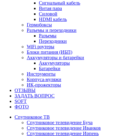
Сигнальный кабель
Витая пара
Силовой
HDMI кабель
Гермобоксы
Разъемы и переходники
Разъемы
Переходники
WiFi роутеры
Блоки питания (ИБП)
Аккумуляторы и батарейки
Аккумуляторы
Батарейки
Инструменты
Корпуса-муляжи
ИК-прожекторы
ОТЗЫВЫ
ЗАДАТЬ ВОПРОС
SOFT
ФОТО
Спутниковое ТВ
Спутниковое телевидение Буча
Спутниковое телевидение Иванков
Спутниковое телевидение Ирпень