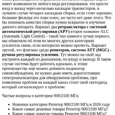
имеет возможности любого вида регулирования, это просто
вход и выход через несколько каскадов транзисторов, в
лучшем случае четырех каскадная сборка, если стоят хорошие,
большие фильтра это тоже плюс, но часто нет даже этого. Что
бы понимать качество сборки нужно вскрытие и изучение
данного аппарата. Вариант два
ретранслятора с системой
автоматической регулировки (АРУ)
второе название ALC
(Automatic Light Control) – такой тип намного лучше первого,
мы объясняли об этом во многих других категориях
усилитель связи, если интересно можно прочесть. Вариант
третий, это флагман среди
репитеров, система ATT (MGC) -
ручная регулировка усиления
. Тут можно на свой лад
настроить каждый из диапазонов, по входу и выходу. В таком
случае система будет работать идеально, к этому
преимуществу ещё можно добавить индикатор
самовозбуждения, не нужно даже иметь дорогостоящие
спектроанализаторы для обнаружения проблемы, при
появлении проблем на каждый канал стоит свой светодиод
который сигнализирует о проблеме.
Частые вопросы о категории 900/2100 МГц
Новинки категории Репитер 900/2100 МГц в 2026 году
Какие самые дешевые товары Репитер 900/2100 МГц?
Какие самые дорогие товары Репитер 900/2100 МГц?