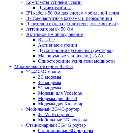
Комплекты усиления связи
Для автомобиля
ВЧ кабель 50 Ом для систем мобильной связи
Высокочастотные разъемы и переходники
Делители сигнала, (сплиттеры, ответвители)
Аттенюаторы вч 50 Ом
Активное ВЧ оборудование
Bias-Tee
Активные антенни
Двухсторонние усилители (бустеры)
Малошумные усилители (LNA)
Односторонние усилители мощности
Мобильный интернет 4G/5G
3G/4G/5G модемы
3G модемы
4G модемы
5G модемы
Модеми для Vodafone
Модемы для lifecell
Модемы для Киевстар
Мобильный 3G/4G роутер
4G Wi-Fi роутеры
Мобильные 3G роутеры
Стационарный 3G/4G роутер
Стационарные 3G роутеры