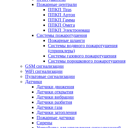
Пожарные централи
ППКП Tiras
ППКП Артон
ППКП Гамма
ППКП Омега
ППКП Электронмаш
Системы пожаротушения
Пожарные шланги
Системы водяного пожаротушения
(спринклеры)
Системы газового пожаротушения
Системы порошкового пожаротушения
GSM сигнализации
WiFi сигнализации
Пультовые сигнализации
Датчики
Датчики движения
Датчики открытия
Датчики вибрации
Датчики разбития
Датчики газа
Датчики затопления
Пожарные датчики
Сирены
Устройства для управления сигнализацией