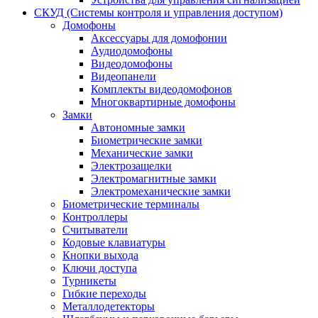
СКУД (Системы контроля и управления доступом)
Домофоны
Аксессуары для домофонии
Аудиодомофоны
Видеодомофоны
Видеопанели
Комплекты видеодомофонов
Многоквартирные домофоны
Замки
Автономные замки
Биометрические замки
Механические замки
Электрозащелки
Электромагнитные замки
Электромеханические замки
Биометрические терминалы
Контроллеры
Считыватели
Кодовые клавиатуры
Кнопки выхода
Ключи доступа
Турникеты
Гибкие переходы
Металлодетекторы