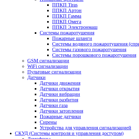
ППКП Tiras
ППКП Артон
ППКП Гамма
ППКП Омега
ППКП Электронмаш
Системы пожаротушения
Пожарные шланги
Системы водяного пожаротушения (спр
Системы газового пожаротушения
Системы порошкового пожаротушения
GSM сигнализации
WiFi сигнализации
Пультовые сигнализации
Датчики
Датчики движения
Датчики открытия
Датчики вибрации
Датчики разбития
Датчики газа
Датчики затопления
Пожарные датчики
Сирены
Устройства для управления сигнализацией
СКУД (Системы контроля и управления доступом)
Домофоны