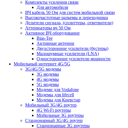
Комплекты усиления связи
Для автомобиля
ВЧ кабель 50 Ом для систем мобильной связи
Высокочастотные разъемы и переходники
Делители сигнала, (сплиттеры, ответвители)
Аттенюаторы вч 50 Ом
Активное ВЧ оборудование
Bias-Tee
Активные антенни
Двухсторонние усилители (бустеры)
Малошумные усилители (LNA)
Односторонние усилители мощности
Мобильный интернет 4G/5G
3G/4G/5G модемы
3G модемы
4G модемы
5G модемы
Модеми для Vodafone
Модемы для lifecell
Модемы для Киевстар
Мобильный 3G/4G роутер
4G Wi-Fi роутеры
Мобильные 3G роутеры
Стационарный 3G/4G роутер
Стационарные 3G роутеры