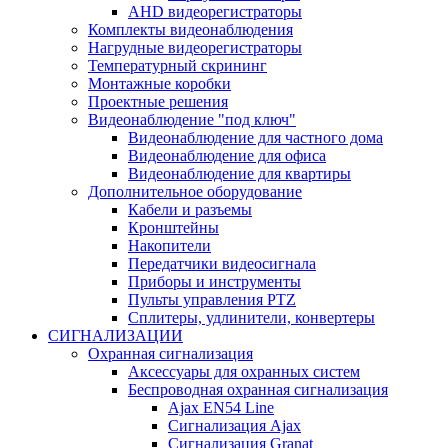
AHD видеорегистраторы
Комплекты видеонаблюдения
Нагрудные видеорегистраторы
Температурный скрининг
Монтажные коробки
Проектные решения
Видеонаблюдение "под ключ"
Видеонаблюдение для частного дома
Видеонаблюдение для офиса
Видеонаблюдение для квартиры
Дополнительное оборудование
Кабели и разъемы
Кронштейны
Накопители
Передатчики видеосигнала
Приборы и инструменты
Пульты управления PTZ
Сплитеры, удлинители, конвертеры
СИГНАЛИЗАЦИИ
Охранная сигнализация
Аксессуары для охранных систем
Беспроводная охранная сигнализация
Ajax EN54 Line
Сигнализация Ajax
Сигнализация Granat