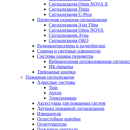
Сигнализация Orion NOVA X
Сигнализация Trinix
Сигнализация U-Prox
Проводная охранная сигнализация
Сигнализация Ajax Fibra
Сигнализация Orion NOVA
Сигнализация Лунь
Сигнализация ОКО
Радиоконтроллеры и радиобрелки
Сирены и световые извещатели
Системы охраны периметра
Вибрационная оптоволоконная сигнали
ИК-барьеры
Тревожные кнопки
Пожарная сигнализация
Адресные системы
Tiras
Артон
Электронмаш
Аксессуары для пожарных систем
Датчики пожарной сигнализации
Извещатели
Огнестойкие коробки
Огнетушители
Пожарные централи