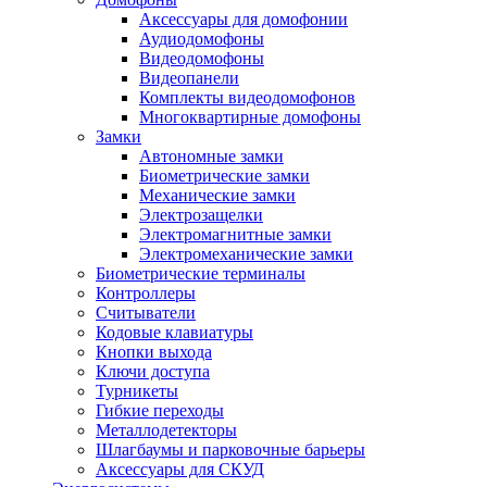
Аксессуары для домофонии
Аудиодомофоны
Видеодомофоны
Видеопанели
Комплекты видеодомофонов
Многоквартирные домофоны
Замки
Автономные замки
Биометрические замки
Механические замки
Электрозащелки
Электромагнитные замки
Электромеханические замки
Биометрические терминалы
Контроллеры
Считыватели
Кодовые клавиатуры
Кнопки выхода
Ключи доступа
Турникеты
Гибкие переходы
Металлодетекторы
Шлагбаумы и парковочные барьеры
Аксессуары для СКУД