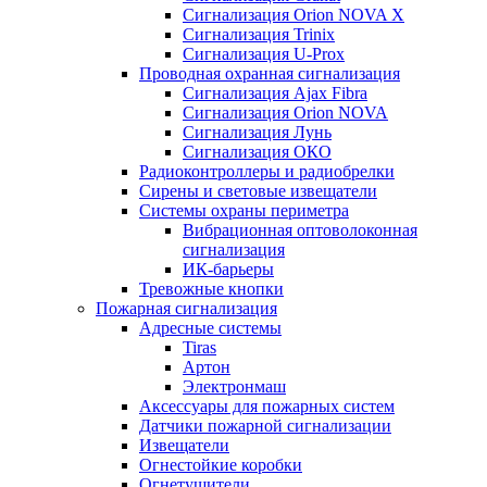
Сигнализация Orion NOVA X
Сигнализация Trinix
Сигнализация U-Prox
Проводная охранная сигнализация
Сигнализация Ajax Fibra
Сигнализация Orion NOVA
Сигнализация Лунь
Сигнализация ОКО
Радиоконтроллеры и радиобрелки
Сирены и световые извещатели
Системы охраны периметра
Вибрационная оптоволоконная
сигнализация
ИК-барьеры
Тревожные кнопки
Пожарная сигнализация
Адресные системы
Tiras
Артон
Электронмаш
Аксессуары для пожарных систем
Датчики пожарной сигнализации
Извещатели
Огнестойкие коробки
Огнетушители