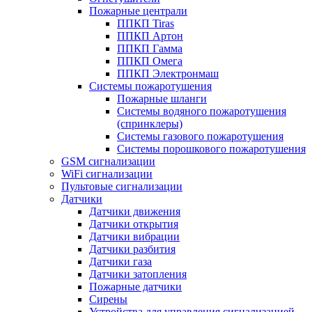
Пожарные централи
ППКП Tiras
ППКП Артон
ППКП Гамма
ППКП Омега
ППКП Электронмаш
Системы пожаротушения
Пожарные шланги
Системы водяного пожаротушения
(спринклеры)
Системы газового пожаротушения
Системы порошкового пожаротушения
GSM сигнализации
WiFi сигнализации
Пультовые сигнализации
Датчики
Датчики движения
Датчики открытия
Датчики вибрации
Датчики разбития
Датчики газа
Датчики затопления
Пожарные датчики
Сирены
Устройства для управления сигнализацией