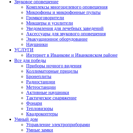
Звуковое оповещение
Комплексы многоцелевого оповещения
Микрофоны и микрофонные пульты
Громкоговорители
Микшеры и усилители
Уведомления для лечебных заведений
Аксессуары для звукового оповещения
Эвакуационное оборудование
Наушники
УСЛУГИ
Интернет в Иванкове и Иванковском районе
Все для победы
Приборы ночного видения
Коллиматорные прицелы
Бронеплиты
Радиостанции
Метеостанции
Активные наушники
Тактическое снаряжение
Фонари
Тепловизоры
Квадрокоптеры
Умный дом
Управление электроприборами
Умные замки