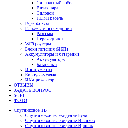
Сигнальный кабель
Витая пара
Силовой
HDMI кабель
Гермобоксы
Разъемы и переходники
Разъемы
Переходники
WiFi роутеры
Блоки питания (ИБП)
Аккумуляторы и батарейки
Аккумуляторы
Батарейки
Инструменты
Корпуса-муляжи
ИК-прожекторы
ОТЗЫВЫ
ЗАДАТЬ ВОПРОС
SOFT
ФОТО
Спутниковое ТВ
Спутниковое телевидение Буча
Спутниковое телевидение Иванков
Спутниковое телевидение Ирпень