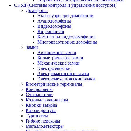
СКУД (Системы контроля и управления доступом)
Домофоны
Аксессуары для домофонии
Аудиодомофоны
Видеодомофоны
Видеопанели
Комплекты видеодомофонов
Многоквартирные домофоны
Замки
Автономные замки
Биометрические замки
Механические замки
Электрозащелки
Электромагнитные замки
Электромеханические замки
Биометрические терминалы
Контроллеры
Считыватели
Кодовые клавиатуры
Кнопки выхода
Ключи доступа
Турникеты
Гибкие переходы
Металлодетекторы