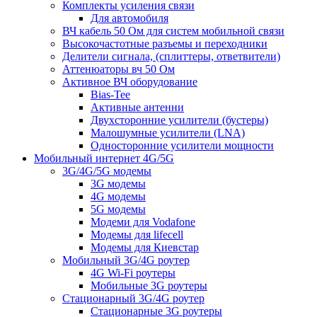
Комплекты усиления связи
Для автомобиля
ВЧ кабель 50 Ом для систем мобильной связи
Высокочастотные разъемы и переходники
Делители сигнала, (сплиттеры, ответвители)
Аттенюаторы вч 50 Ом
Активное ВЧ оборудование
Bias-Tee
Активные антенни
Двухсторонние усилители (бустеры)
Малошумные усилители (LNA)
Односторонние усилители мощности
Мобильный интернет 4G/5G
3G/4G/5G модемы
3G модемы
4G модемы
5G модемы
Модеми для Vodafone
Модемы для lifecell
Модемы для Киевстар
Мобильный 3G/4G роутер
4G Wi-Fi роутеры
Мобильные 3G роутеры
Стационарный 3G/4G роутер
Стационарные 3G роутеры