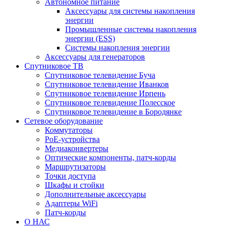
Автономное питание
Аксессуары для системы накопления
энергии
Промышленные системы накопления
энергии (ESS)
Системы накопления энергии
Аксессуары для генераторов
Спутниковое ТВ
Спутниковое телевидение Буча
Спутниковое телевидение Иванков
Спутниковое телевидение Ирпень
Спутниковое телевидение Полесское
Спутниковое телевидение в Бородянке
Сетевое оборудование
Коммутаторы
PoE-устройства
Медиаконвертеры
Оптические компоненты, патч-корды
Маршрутизаторы
Точки доступа
Шкафы и стойки
Дополнительные аксессуары
Адаптеры WiFi
Патч-корды
О НАС