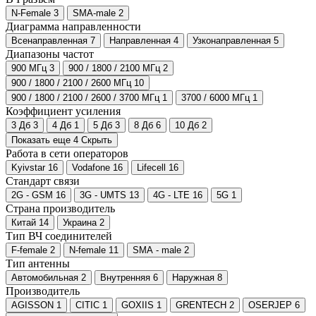
N-Female
3
SMA-male
2
Диаграмма направленности
Всенаправленная
7
Направленная
4
Узконаправленная
5
Диапазоны частот
900 МГц
3
900 / 1800 / 2100 МГц
2
900 / 1800 / 2100 / 2600 МГц
10
900 / 1800 / 2100 / 2600 / 3700 МГц
1
3700 / 6000 МГц
1
Коэффициент усиления
3 Дб
3
4 Дб
1
5 Дб
3
8 Дб
6
10 Дб
2
Показать еще 4
Скрыть
Работа в сети операторов
Kyivstar
16
Vodafone
16
Lifecell
16
Стандарт связи
2G - GSM
16
3G - UMTS
13
4G - LTE
16
5G
1
Страна производитель
Китай
14
Украина
2
Тип ВЧ соединителей
F-female
2
N-female
11
SMA - male
2
Тип антенны
Автомобильная
2
Внутренняя
6
Наружная
8
Производитель
AGISSON
1
CITIC
1
GOXIIS
1
GRENTECH
2
OSERJEP
6