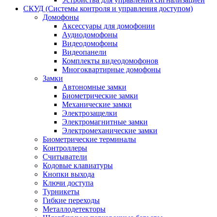
СКУД (Системы контроля и управления доступом)
Домофоны
Аксессуары для домофонии
Аудиодомофоны
Видеодомофоны
Видеопанели
Комплекты видеодомофонов
Многоквартирные домофоны
Замки
Автономные замки
Биометрические замки
Механические замки
Электрозащелки
Электромагнитные замки
Электромеханические замки
Биометрические терминалы
Контроллеры
Считыватели
Кодовые клавиатуры
Кнопки выхода
Ключи доступа
Турникеты
Гибкие переходы
Металлодетекторы