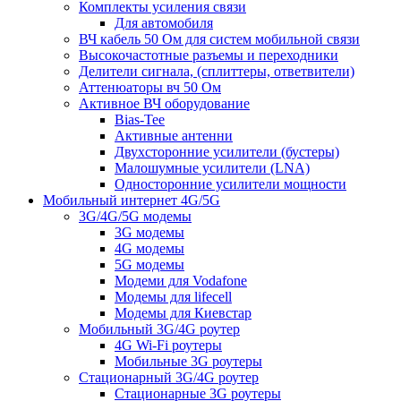
Комплекты усиления связи
Для автомобиля
ВЧ кабель 50 Ом для систем мобильной связи
Высокочастотные разъемы и переходники
Делители сигнала, (сплиттеры, ответвители)
Аттенюаторы вч 50 Ом
Активное ВЧ оборудование
Bias-Tee
Активные антенни
Двухсторонние усилители (бустеры)
Малошумные усилители (LNA)
Односторонние усилители мощности
Мобильный интернет 4G/5G
3G/4G/5G модемы
3G модемы
4G модемы
5G модемы
Модеми для Vodafone
Модемы для lifecell
Модемы для Киевстар
Мобильный 3G/4G роутер
4G Wi-Fi роутеры
Мобильные 3G роутеры
Стационарный 3G/4G роутер
Стационарные 3G роутеры