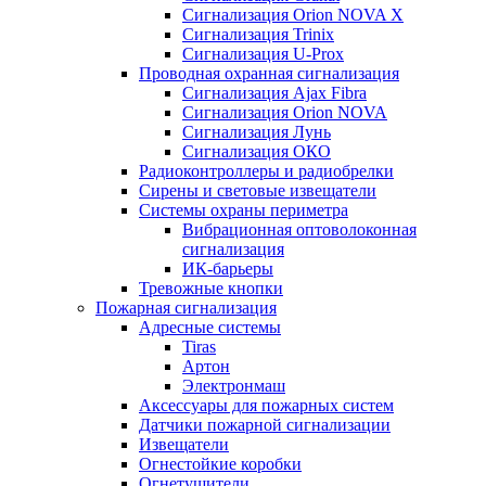
Сигнализация Orion NOVA X
Сигнализация Trinix
Сигнализация U-Prox
Проводная охранная сигнализация
Сигнализация Ajax Fibra
Сигнализация Orion NOVA
Сигнализация Лунь
Сигнализация ОКО
Радиоконтроллеры и радиобрелки
Сирены и световые извещатели
Системы охраны периметра
Вибрационная оптоволоконная
сигнализация
ИК-барьеры
Тревожные кнопки
Пожарная сигнализация
Адресные системы
Tiras
Артон
Электронмаш
Аксессуары для пожарных систем
Датчики пожарной сигнализации
Извещатели
Огнестойкие коробки
Огнетушители