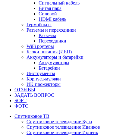
Сигнальный кабель
Витая пара
Силовой
HDMI кабель
Гермобоксы
Разъемы и переходники
Разъемы
Переходники
WiFi роутеры
Блоки питания (ИБП)
Аккумуляторы и батарейки
Аккумуляторы
Батарейки
Инструменты
Корпуса-муляжи
ИК-прожекторы
ОТЗЫВЫ
ЗАДАТЬ ВОПРОС
SOFT
ФОТО
Спутниковое ТВ
Спутниковое телевидение Буча
Спутниковое телевидение Иванков
Спутниковое телевидение Ирпень