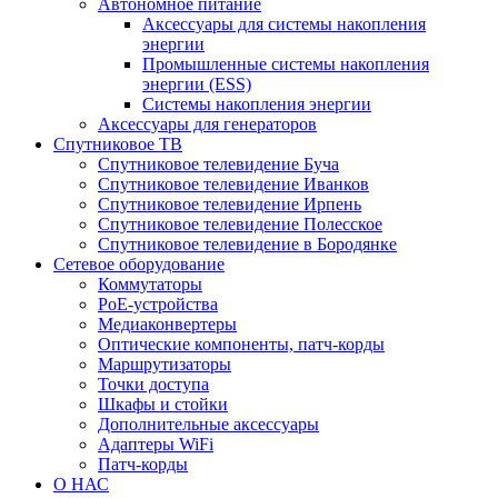
Автономное питание
Аксессуары для системы накопления
энергии
Промышленные системы накопления
энергии (ESS)
Системы накопления энергии
Аксессуары для генераторов
Спутниковое ТВ
Спутниковое телевидение Буча
Спутниковое телевидение Иванков
Спутниковое телевидение Ирпень
Спутниковое телевидение Полесское
Спутниковое телевидение в Бородянке
Сетевое оборудование
Коммутаторы
PoE-устройства
Медиаконвертеры
Оптические компоненты, патч-корды
Маршрутизаторы
Точки доступа
Шкафы и стойки
Дополнительные аксессуары
Адаптеры WiFi
Патч-корды
О НАС