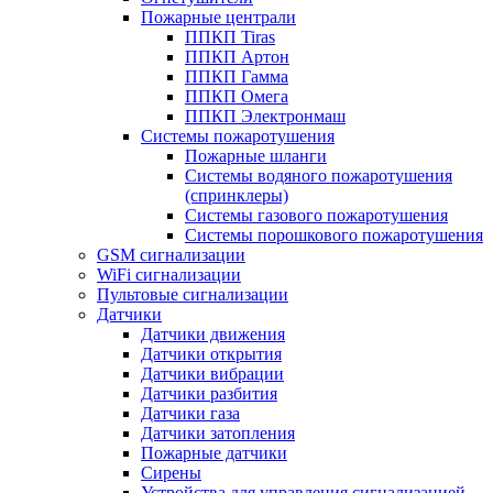
Пожарные централи
ППКП Tiras
ППКП Артон
ППКП Гамма
ППКП Омега
ППКП Электронмаш
Системы пожаротушения
Пожарные шланги
Системы водяного пожаротушения
(спринклеры)
Системы газового пожаротушения
Системы порошкового пожаротушения
GSM сигнализации
WiFi сигнализации
Пультовые сигнализации
Датчики
Датчики движения
Датчики открытия
Датчики вибрации
Датчики разбития
Датчики газа
Датчики затопления
Пожарные датчики
Сирены
Устройства для управления сигнализацией