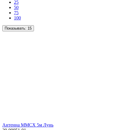
25
50
75
100
Показывать:
15
Антенна MMCX 5м Лунь