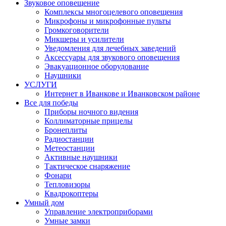
Звуковое оповещение
Комплексы многоцелевого оповещения
Микрофоны и микрофонные пульты
Громкоговорители
Микшеры и усилители
Уведомления для лечебных заведений
Аксессуары для звукового оповещения
Эвакуационное оборудование
Наушники
УСЛУГИ
Интернет в Иванкове и Иванковском районе
Все для победы
Приборы ночного видения
Коллиматорные прицелы
Бронеплиты
Радиостанции
Метеостанции
Активные наушники
Тактическое снаряжение
Фонари
Тепловизоры
Квадрокоптеры
Умный дом
Управление электроприборами
Умные замки