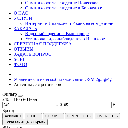
Спутниковое телевидение Полесское
Спутниковое телевидение в Бородянке
О НАС
УСЛУГИ
Интернет в Иванкове и Иванковском районе
ЗАКАЗАТЬ
Видеонаблюдение в Вышгороде
Установка видеонаблюдения в Иванкове
СЕРВИСНАЯ ПОДДЕРЖКА
ОТЗЫВЫ
ЗАДАТЬ ВОПРОС
SOFT
ФОТО
Усиление сигнала мобильной связи GSM 2g/3g/4g
Антенны для репитеров
Фильтр
246
-
3105
₴
Цена
-
₴
Бренд
Agisson
1
CITIC
1
GOXIIS
1
GRENTECH
2
OSERJEP
6
Показать еще 3
Скрыть
ВЧ разъем