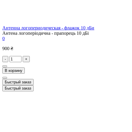
Антенна логопериодическая - флажок 10 дБи
Антена логоперіодична - прапорець 10 дБі
0
900 ₴
-
+
В корзину
Быстрый заказ
Быстрый заказ