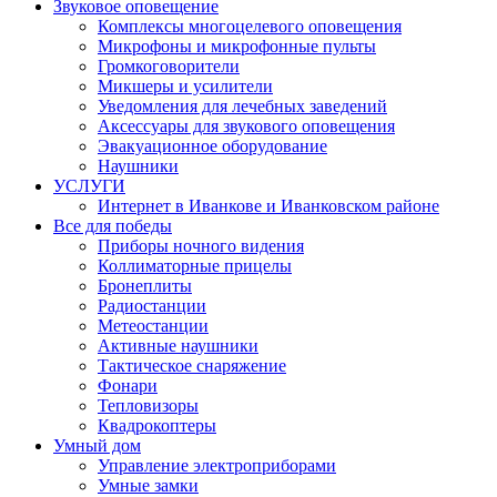
Звуковое оповещение
Комплексы многоцелевого оповещения
Микрофоны и микрофонные пульты
Громкоговорители
Микшеры и усилители
Уведомления для лечебных заведений
Аксессуары для звукового оповещения
Эвакуационное оборудование
Наушники
УСЛУГИ
Интернет в Иванкове и Иванковском районе
Все для победы
Приборы ночного видения
Коллиматорные прицелы
Бронеплиты
Радиостанции
Метеостанции
Активные наушники
Тактическое снаряжение
Фонари
Тепловизоры
Квадрокоптеры
Умный дом
Управление электроприборами
Умные замки