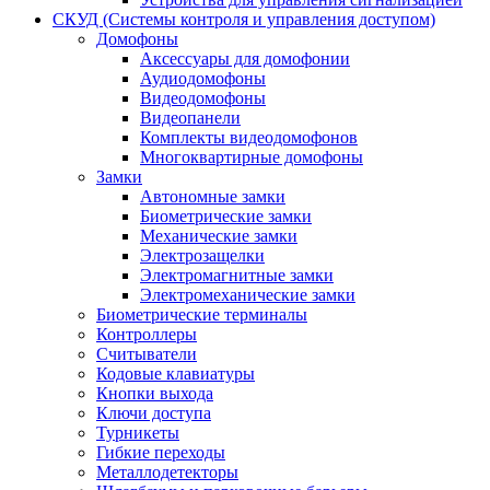
СКУД (Системы контроля и управления доступом)
Домофоны
Аксессуары для домофонии
Аудиодомофоны
Видеодомофоны
Видеопанели
Комплекты видеодомофонов
Многоквартирные домофоны
Замки
Автономные замки
Биометрические замки
Механические замки
Электрозащелки
Электромагнитные замки
Электромеханические замки
Биометрические терминалы
Контроллеры
Считыватели
Кодовые клавиатуры
Кнопки выхода
Ключи доступа
Турникеты
Гибкие переходы
Металлодетекторы