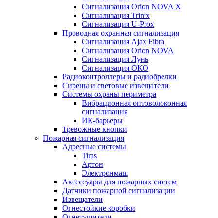
Сигнализация Orion NOVA X
Сигнализация Trinix
Сигнализация U-Prox
Проводная охранная сигнализация
Сигнализация Ajax Fibra
Сигнализация Orion NOVA
Сигнализация Лунь
Сигнализация ОКО
Радиоконтроллеры и радиобрелки
Сирены и световые извещатели
Системы охраны периметра
Вибрационная оптоволоконная
сигнализация
ИК-барьеры
Тревожные кнопки
Пожарная сигнализация
Адресные системы
Tiras
Артон
Электронмаш
Аксессуары для пожарных систем
Датчики пожарной сигнализации
Извещатели
Огнестойкие коробки
Огнетушители