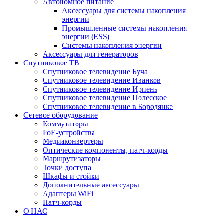
Автономное питание
Аксессуары для системы накопления
энергии
Промышленные системы накопления
энергии (ESS)
Системы накопления энергии
Аксессуары для генераторов
Спутниковое ТВ
Спутниковое телевидение Буча
Спутниковое телевидение Иванков
Спутниковое телевидение Ирпень
Спутниковое телевидение Полесское
Спутниковое телевидение в Бородянке
Сетевое оборудование
Коммутаторы
PoE-устройства
Медиаконвертеры
Оптические компоненты, патч-корды
Маршрутизаторы
Точки доступа
Шкафы и стойки
Дополнительные аксессуары
Адаптеры WiFi
Патч-корды
О НАС