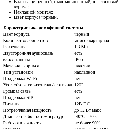
Влагозащищенный, пылезащищенный, пластиковый
корпус;
Накладной монтаж;
Цвет корпуса чорный.
Характеристика домофонной системы
Цвет корпуса
черный
Количество абонентов
многоквартирная
Разрешение
1,3 Мп
Двусторонняя аудиосвязь
есть
класс защиты
IP65
Материал корпуса
пластик
Тип установки
накладной
Поддержка Wi-Fi
нет
Угол обзора горизонталь/вертикаль
120°
Громкая связь
есть
Поддержка SIP
нет
Питание
12В DC
Потребляемая мощность
до 12 Вт макс.
Диапазон рабочих температур
-40°С - 70°С
Рабочая влажность
не более 90%