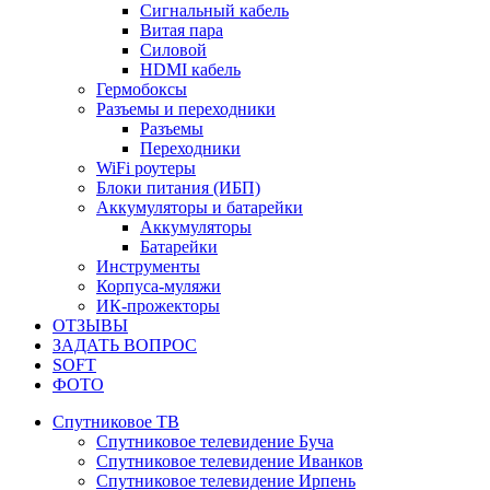
Сигнальный кабель
Витая пара
Силовой
HDMI кабель
Гермобоксы
Разъемы и переходники
Разъемы
Переходники
WiFi роутеры
Блоки питания (ИБП)
Аккумуляторы и батарейки
Аккумуляторы
Батарейки
Инструменты
Корпуса-муляжи
ИК-прожекторы
ОТЗЫВЫ
ЗАДАТЬ ВОПРОС
SOFT
ФОТО
Спутниковое ТВ
Спутниковое телевидение Буча
Спутниковое телевидение Иванков
Спутниковое телевидение Ирпень