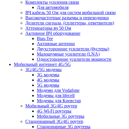
Комплекты усиления связи
Для автомобиля
ВЧ кабель 50 Ом для систем мобильной связи
Высокочастотные разъемы и переходники
Делители сигнала, (сплиттеры, ответвители)
Аттенюаторы вч 50 Ом
Активное ВЧ оборудование
Bias-Tee
Активные антенни
Двухсторонние усилители (бустеры)
Малошумные усилители (LNA)
Односторонние усилители мощности
Мобильный интернет 4G/5G
3G/4G/5G модемы
3G модемы
4G модемы
5G модемы
Модеми для Vodafone
Модемы для lifecell
Модемы для Киевстар
Мобильный 3G/4G роутер
4G Wi-Fi роутеры
Мобильные 3G роутеры
Стационарный 3G/4G роутер
Стационарные 3G роутеры