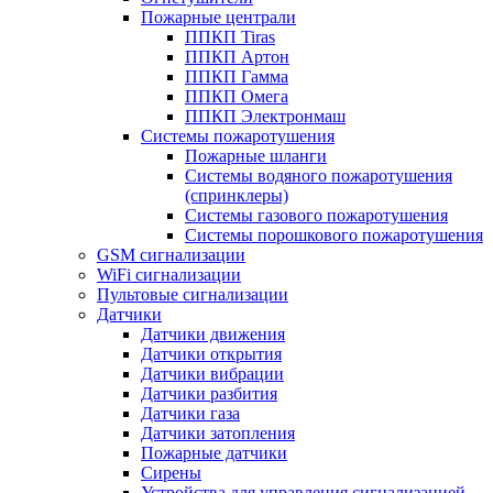
Пожарные централи
ППКП Tiras
ППКП Артон
ППКП Гамма
ППКП Омега
ППКП Электронмаш
Системы пожаротушения
Пожарные шланги
Системы водяного пожаротушения
(спринклеры)
Системы газового пожаротушения
Системы порошкового пожаротушения
GSM сигнализации
WiFi сигнализации
Пультовые сигнализации
Датчики
Датчики движения
Датчики открытия
Датчики вибрации
Датчики разбития
Датчики газа
Датчики затопления
Пожарные датчики
Сирены
Устройства для управления сигнализацией