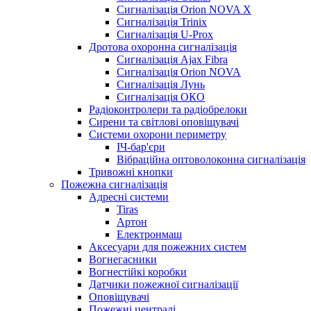
Сигналізація Orion NOVA X
Сигналізація Trinix
Сигналізація U-Prox
Дротова охоронна сигналізація
Сигналізація Ajax Fibra
Сигналізація Orion NOVA
Сигналізація Лунь
Сигналізація ОКО
Радіоконтролери та радіобрелоки
Сирени та світлові оповіщувачі
Системи охорони периметру
ІЧ-бар'єри
Вібраційна оптоволоконна сигналізація
Тривожні кнопки
Пожежна сигналізація
Адресні системи
Tiras
Артон
Електронмаш
Аксесуари для пожежних систем
Вогнегасники
Вогнестійкі коробки
Датчики пожежної сигналізації
Оповіщувачі
Пожежні централі