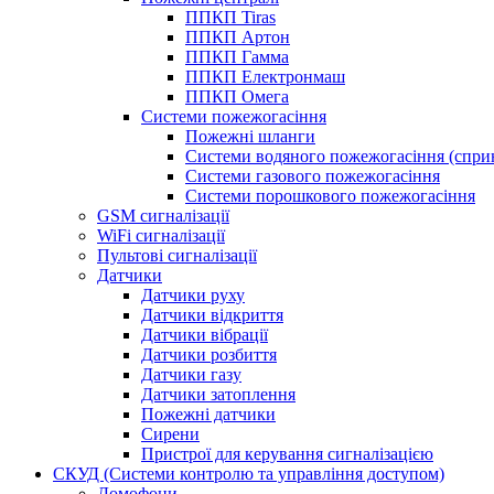
ППКП Tiras
ППКП Артон
ППКП Гамма
ППКП Електронмаш
ППКП Омега
Системи пожежогасіння
Пожежні шланги
Системи водяного пожежогасіння (спри
Системи газового пожежогасіння
Системи порошкового пожежогасіння
GSM сигналізації
WiFi сигналізації
Пультові сигналізації
Датчики
Датчики руху
Датчики відкриття
Датчики вібрації
Датчики розбиття
Датчики газу
Датчики затоплення
Пожежні датчики
Сирени
Пристрої для керування сигналізацією
СКУД (Системи контролю та управління доступом)
Домофони