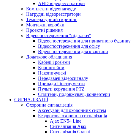
AHD відеореєстратори
Комплекти відеонагляду
Нагрудні відеореєстратори
Температурний скринінг
Монтажні коробки
Проектні рішення
Відеоспостереження "під ключ"
Відеоспостереження для приватного будинку
Відеоспостереження для офісу
Відеоспостереження для квартири
Додаткове обладнання
Кабелі і роз'єми
Кронштейни
Накопичувачі
Передавачі відеосигналу
Прилади і інструменти
Пульти керування PTZ
Сплітери, подовжувачі, конвертери
СИГНАЛІЗАЦІЇ
Охоронна сигналізація
Аксесуари для охоронних систем
Бездротова охоронна сигналізація
Ajax EN54 Line
Сигналізація Ajax
Сигналізація Granat