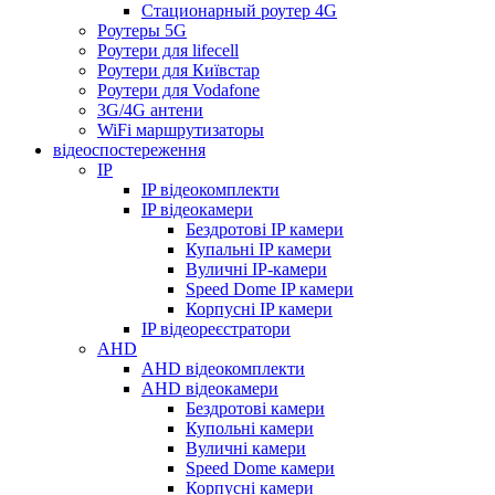
Стационарный роутер 4G
Роутеры 5G
Роутери для lifecell
Роутери для Київстар
Роутери для Vodafone
3G/4G антени
WiFi маршрутизаторы
відеоспостереження
IP
IP відеокомплекти
IP відеокамери
Бездротові IP камери
Купальні IP камери
Вуличні IP-камери
Speed Dome IP камери
Корпусні IP камери
IP відеореєстратори
AHD
AHD відеокомплекти
AHD відеокамери
Бездротові камери
Купольні камери
Вуличні камери
Speed Dome камери
Корпусні камери