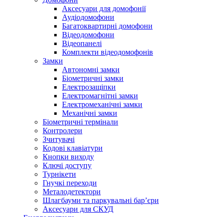
Аксесуари для домофонії
Аудіодомофони
Багатоквартирні домофони
Відеодомофони
Відеопанелі
Комплекти відеодомофонів
Замки
Автономні замки
Біометричні замки
Електрозащіпки
Електромагнітні замки
Електромеханічні замки
Механічні замки
Біометричні термінали
Контролери
Зчитувачі
Кодові клавіатури
Кнопки виходу
Ключі доступу
Турнікети
Гнучкі переходи
Металодетектори
Шлагбауми та паркувальні бар’єри
Аксесуари для СКУД