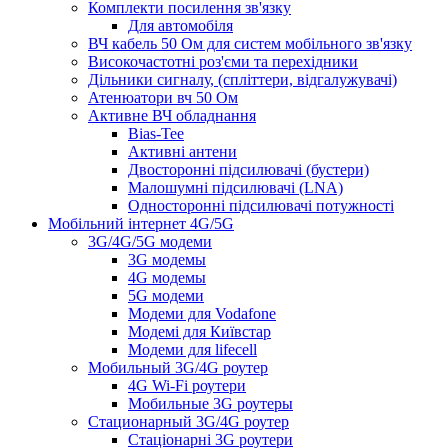
Комплекти посилення зв'язку
Для автомобіля
ВЧ кабель 50 Ом для систем мобільного зв'язку
Високочастотні роз'єми та перехідники
Дільники сигналу, (спліттери, відгалужувачі)
Атенюатори вч 50 Ом
Активне ВЧ обладнання
Bias-Tee
Активні антени
Двосторонні підсилювачі (бустери)
Малошумні підсилювачі (LNA)
Односторонні підсилювачі потужності
Мобільний інтернет 4G/5G
3G/4G/5G модеми
3G модемы
4G модемы
5G модеми
Модеми для Vodafone
Модемі для Київстар
Модеми для lifecell
Мобильный 3G/4G роутер
4G Wi-Fi роутери
Мобильные 3G роутеры
Стационарный 3G/4G роутер
Стаціонарні 3G роутери