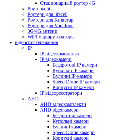
Стационарный роутер 4G
Роутеры 5G
Роутери для lifecell
Роутери для Київстар
Роутери для Vodafone
3G/4G антени
WiFi маршрутизаторы
відеоспостереження
IP
IP відеокомплекти
IP відеокамери
Бездротові IP камери
Купальні IP камери
Вуличні IP-камери
Speed Dome IP камери
Корпусні IP камери
IP відеореєстратори
AHD
AHD відеокомплекти
AHD відеокамери
Бездротові камери
Купольні камери
Вуличні камери
Speed Dome камери
Корпусні камери