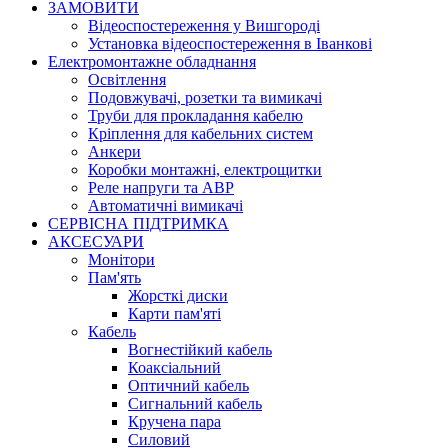
ЗАМОВИТИ
Відеоспостереження у Вишгороді
Установка відеоспостереження в Іванкові
Електромонтажне обладнання
Освітлення
Подовжувачі, розетки та вимикачі
Труби для прокладання кабелю
Кріплення для кабельних систем
Анкери
Коробки монтажні, електрощитки
Реле напруги та АВР
Автоматичні вимикачі
СЕРВІСНА ПІДТРИМКА
АКСЕСУАРИ
Монітори
Пам'ять
Жорсткі диски
Карти пам'яті
Кабель
Вогнестійкий кабель
Коаксіальний
Оптичний кабель
Сигнальний кабель
Кручена пара
Силовий