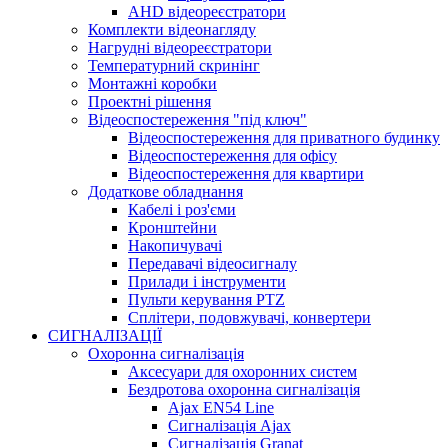
AHD відеореєстратори
Комплекти відеонагляду
Нагрудні відеореєстратори
Температурний скринінг
Монтажні коробки
Проектні рішення
Відеоспостереження "під ключ"
Відеоспостереження для приватного будинку
Відеоспостереження для офісу
Відеоспостереження для квартири
Додаткове обладнання
Кабелі і роз'єми
Кронштейни
Накопичувачі
Передавачі відеосигналу
Прилади і інструменти
Пульти керування PTZ
Сплітери, подовжувачі, конвертери
СИГНАЛІЗАЦІЇ
Охоронна сигналізація
Аксесуари для охоронних систем
Бездротова охоронна сигналізація
Ajax EN54 Line
Сигналізація Ajax
Сигналізація Granat