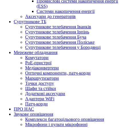
Промислові системи накопичення енергії
(ESS)
Системи накопичення енергії
Аксесуари до генераторів
Супутникове ТБ
Супутникове телебачення Іванків
Супутникове телебачення Ірпінь
Супутникове телебачення Буча
Супутникове телебачення Поліське
Супутникове телебачення у Бородянці
Мережеве обладнання
Комутатори
PoE-пристрої
Медіаконвертери
Оптичні компоненти, патч-корди
Маршрутизатори
Точки доступу
Шафи та стійки
Додаткові аксесуари
Адаптери WiFi
Патч-корди
ПРО НАС
Звукове оповіщення
Комплекси багатоцільового оповіщення
Мікрофони і пульти мікрофонні