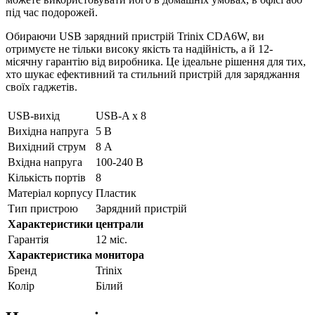
під час подорожей.
Обираючи USB зарядний пристрій Trinix CDA6W, ви
отримуєте не тільки високу якість та надійність, а й 12-
місячну гарантію від виробника. Це ідеальне рішення для тих,
хто шукає ефективний та стильний пристрій для заряджання
своїх гаджетів.
USB-вихід
USB-A x 8
Вихідна напруга
5 В
Вихідний струм
8 А
Вхідна напруга
100-240 В
Кількість портів
8
Матеріал корпусу
Пластик
Тип пристрою
Зарядний пристрій
Характеристики централи
Гарантія
12 міс.
Характеристика монитора
Бренд
Trinix
Колір
Білий