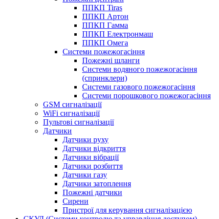
ППКП Tiras
ППКП Артон
ППКП Гамма
ППКП Електронмаш
ППКП Омега
Системи пожежогасіння
Пожежні шланги
Системи водяного пожежогасіння
(спринклери)
Системи газового пожежогасіння
Системи порошкового пожежогасіння
GSM сигналізації
WiFi сигналізації
Пультові сигналізації
Датчики
Датчики руху
Датчики відкриття
Датчики вібрації
Датчики розбиття
Датчики газу
Датчики затоплення
Пожежні датчики
Сирени
Пристрої для керування сигналізацією
СКУД (Системи контролю та управління доступом)