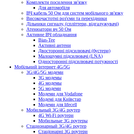
Комплекти посилення зв'язку
Для автомобіля
ВЧ кабель 50 Ом для систем мобільного зв'язку
Високочастотні роз'єми та перехідники
Дільники сигналу, (спліттери, відгалужувачі)
Атенюатори вч 50 Ом
Активне ВЧ обладнання
Bias-Tee
Активні антени
Двосторонні підсилювачі (бустери)
Малошумні підсилювачі (LNA)
Односторонні підсилювачі потужності
Мобільний інтернет 4G/5G
3G/4G/5G модеми
3G модемы
4G модемы
5G модеми
Модеми для Vodafone
Модемі для Київстар
Модеми для lifecell
Мобильный 3G/4G роутер
4G Wi-Fi роутери
Мобильные 3G роутеры
Стационарный 3G/4G роутер
Стаціонарні 3G роутери