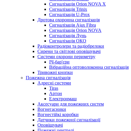
Сигналізація Orion NOVA X
Сигналізація Trinix
Сигналізація U-Prox
Дротова охоронна сигналізація
Сигналізація Ajax Fibra
Сигналізація Orion NOVA
Сигналізація Лунь
Сигналізація ОКО
Радіоконтролери та радіобрелоки
Сирени та світлові оповіщувачі
Системи охорони периметру
ІЧ-бар'єри
Вібраційна оптоволоконна сигналізація
Тривожні кнопки
Пожежна сигналізація
Адресні системи
Tiras
Артон
Електронмаш
Аксесуари для пожежних систем
Вогнегасники
Вогнестійкі коробки
Датчики пожежної сигналізації
Оповіщувачі
Пожежні централі