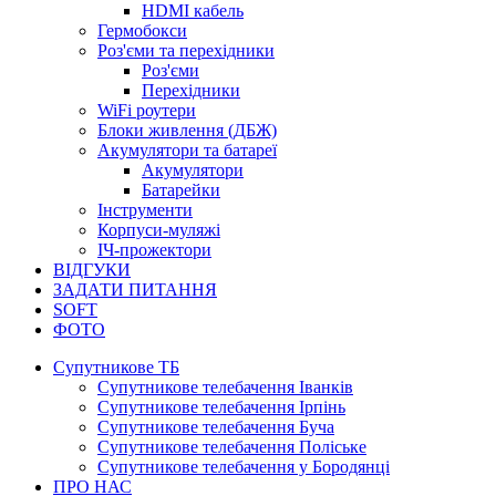
HDMI кабель
Гермобокси
Роз'єми та перехідники
Роз'єми
Перехідники
WiFi роутери
Блоки живлення (ДБЖ)
Акумулятори та батареї
Акумулятори
Батарейки
Інструменти
Корпуси-муляжі
ІЧ-прожектори
ВІДГУКИ
ЗАДАТИ ПИТАННЯ
SOFT
ФОТО
Супутникове ТБ
Супутникове телебачення Іванків
Супутникове телебачення Ірпінь
Супутникове телебачення Буча
Супутникове телебачення Поліське
Супутникове телебачення у Бородянці
ПРО НАС