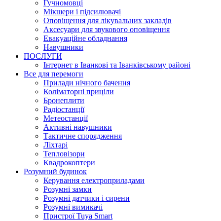
Гучномовці
Мікшери і підсилювачі
Оповіщення для лікувальних закладів
Аксесуари для звукового оповіщення
Евакуаційне обладнання
Навушники
ПОСЛУГИ
Інтернет в Іванкові та Іванківському районі
Все для перемоги
Прилади нічного бачення
Коліматорні приціли
Бронеплити
Радіостанції
Метеостанції
Активні навушники
Тактичне спорядження
Ліхтарі
Тепловізори
Квадрокоптери
Розумний будинок
Керування електроприладами
Розумні замки
Розумні датчики і сирени
Розумні вимикачі
Пристрої Tuya Smart