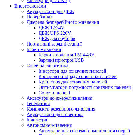
Аксесуари для СКУД
Енергосистеми
Акумулятори для ДБЖ
Повербанки
Джерела безперебійного живлення
ДБЖ 12/24V
ДБЖ UPS 220V
ДБЖ для роутерів
Портативні зарядні станції
Блоки живлення
Блоки живлення 12/24/48V
Зарядні пристрої USB
Сонячна енергетика
Інвертори для сонячних панелей
Контролери заряду сонячних панелей
Кріплення для сонячних панелей
Оптимізатори потужності сонячних панелей
Сонячні панелі
Аксесуари до джерел живлення
Генератори
Комплекти резервного живлення
Акумулятори для інвертора
Інвертори
Автономне живлення
Аксесуари для системи накопичення енергії