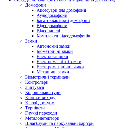
Домофони
Аксесуари для домофонії
Аудіодомофони
Багатоквартирні домофони
Відеодомофони
Відеопанелі
Комплекти відеодомофонів
Замки
Автономні замки
Біометричні замки
Електрозащіпки
Електромагнітні замки
Електромеханічні замки
Механічні замки
Біометричні термінали
Контролери
Зчитувачі
Кодові клавіатури
Кнопки виходу
Ключі доступу
Турнікети
Гнучкі переходи
Металодетектори
Шлагбауми та паркувальні бар’єри