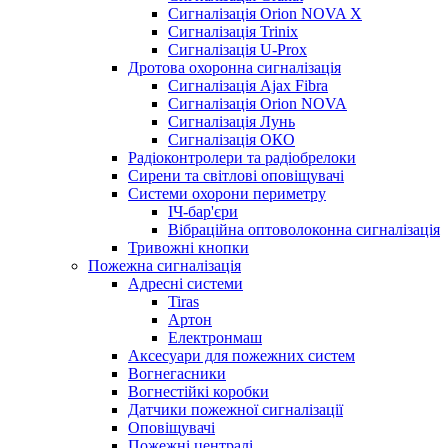
Сигналізація Orion NOVA X
Сигналізація Trinix
Сигналізація U-Prox
Дротова охоронна сигналізація
Сигналізація Ajax Fibra
Сигналізація Orion NOVA
Сигналізація Лунь
Сигналізація ОКО
Радіоконтролери та радіобрелоки
Сирени та світлові оповіщувачі
Системи охорони периметру
ІЧ-бар'єри
Вібраційна оптоволоконна сигналізація
Тривожні кнопки
Пожежна сигналізація
Адресні системи
Tiras
Артон
Електронмаш
Аксесуари для пожежних систем
Вогнегасники
Вогнестійкі коробки
Датчики пожежної сигналізації
Оповіщувачі
Пожежні централі