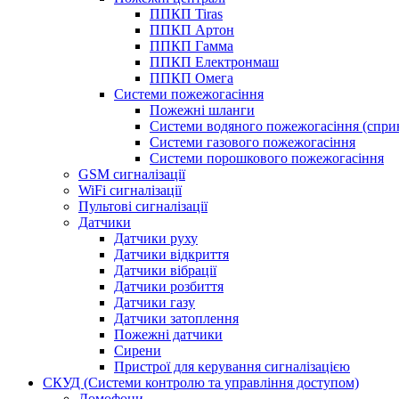
ППКП Tiras
ППКП Артон
ППКП Гамма
ППКП Електронмаш
ППКП Омега
Системи пожежогасіння
Пожежні шланги
Системи водяного пожежогасіння (спри
Системи газового пожежогасіння
Системи порошкового пожежогасіння
GSM сигналізації
WiFi сигналізації
Пультові сигналізації
Датчики
Датчики руху
Датчики відкриття
Датчики вібрації
Датчики розбиття
Датчики газу
Датчики затоплення
Пожежні датчики
Сирени
Пристрої для керування сигналізацією
СКУД (Системи контролю та управління доступом)
Домофони