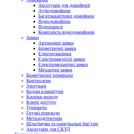
Аксесуари для домофонії
Аудіодомофони
Багатоквартирні домофони
Відеодомофони
Відеопанелі
Комплекти відеодомофонів
Замки
Автономні замки
Біометричні замки
Електрозащіпки
Електромагнітні замки
Електромеханічні замки
Механічні замки
Біометричні термінали
Контролери
Зчитувачі
Кодові клавіатури
Кнопки виходу
Ключі доступу
Турнікети
Гнучкі переходи
Металодетектори
Шлагбауми та паркувальні бар’єри
Аксесуари для СКУД