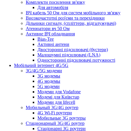
Комплекти посилення зв'язку
Для автомобіля
ВЧ кабель 50 Ом для систем мобільного зв'язку
Високочастотні роз'єми та перехідники
Дільники сигналу, (спліттери, відгалужувачі)
Атенюатори вч 50 Ом
Активне ВЧ обладнання
Bias-Tee
Активні антени
Двосторонні підсилювачі (бустери)
Малошумні підсилювачі (LNA)
Односторонні підсилювачі потужності
Мобільний інтернет 4G/5G
3G/4G/5G модеми
3G модемы
4G модемы
5G модеми
Модеми для Vodafone
Модемі для Київстар
Модеми для lifecell
Мобильный 3G/4G роутер
4G Wi-Fi роутери
Мобильные 3G роутеры
Стационарный 3G/4G роутер
Стаціонарні 3G роутери