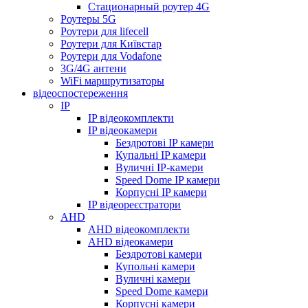
Стационарный роутер 4G
Роутеры 5G
Роутери для lifecell
Роутери для Київстар
Роутери для Vodafone
3G/4G антени
WiFi маршрутизаторы
відеоспостереження
IP
IP відеокомплекти
IP відеокамери
Бездротові IP камери
Купальні IP камери
Вуличні IP-камери
Speed Dome IP камери
Корпусні IP камери
IP відеореєстратори
AHD
AHD відеокомплекти
AHD відеокамери
Бездротові камери
Купольні камери
Вуличні камери
Speed Dome камери
Корпусні камери