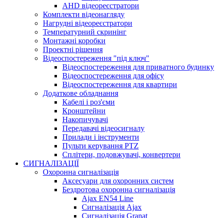
AHD відеореєстратори
Комплекти відеонагляду
Нагрудні відеореєстратори
Температурний скринінг
Монтажні коробки
Проектні рішення
Відеоспостереження "під ключ"
Відеоспостереження для приватного будинку
Відеоспостереження для офісу
Відеоспостереження для квартири
Додаткове обладнання
Кабелі і роз'єми
Кронштейни
Накопичувачі
Передавачі відеосигналу
Прилади і інструменти
Пульти керування PTZ
Сплітери, подовжувачі, конвертери
СИГНАЛІЗАЦІЇ
Охоронна сигналізація
Аксесуари для охоронних систем
Бездротова охоронна сигналізація
Ajax EN54 Line
Сигналізація Ajax
Сигналізація Granat