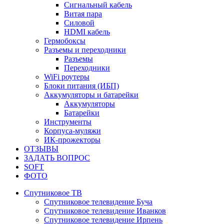
Сигнальный кабель
Витая пара
Силовой
HDMI кабель
Гермобоксы
Разъемы и переходники
Разъемы
Переходники
WiFi роутеры
Блоки питания (ИБП)
Аккумуляторы и батарейки
Аккумуляторы
Батарейки
Инструменты
Корпуса-муляжи
ИК-прожекторы
ОТЗЫВЫ
ЗАДАТЬ ВОПРОС
SOFT
ФОТО
Спутниковое ТВ
Спутниковое телевидение Буча
Спутниковое телевидение Иванков
Спутниковое телевидение Ирпень