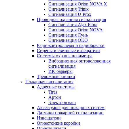
Сигнализация Orion NOVA X
Сигнализация Trinix
Сигнализация U-Prox
Проводная охранная сигнализация
Сигнализация Ajax Fibra
Сигнализация Orion NOVA
Сигнализация Лунь
Сигнализация ОКО
Радиоконтроллеры и радиобрелки
Сирены и световые извещатели
Системы охраны периметра
Вибрационная оптоволоконная
сигнализация
ИК-барьеры
Тревожные кнопки
Пожарная сигнализация
Адресные системы
Tiras
Артон
Электронмаш
Аксессуары для пожарных систем
Датчики пожарной сигнализации
Извещатели
Огнестойкие коробки
Огнетушители