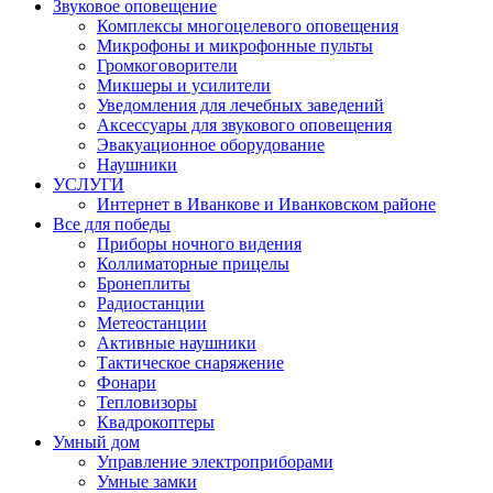
Звуковое оповещение
Комплексы многоцелевого оповещения
Микрофоны и микрофонные пульты
Громкоговорители
Микшеры и усилители
Уведомления для лечебных заведений
Аксессуары для звукового оповещения
Эвакуационное оборудование
Наушники
УСЛУГИ
Интернет в Иванкове и Иванковском районе
Все для победы
Приборы ночного видения
Коллиматорные прицелы
Бронеплиты
Радиостанции
Метеостанции
Активные наушники
Тактическое снаряжение
Фонари
Тепловизоры
Квадрокоптеры
Умный дом
Управление электроприборами
Умные замки