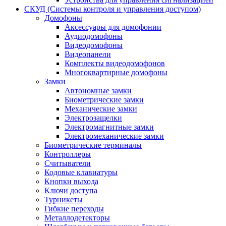
СКУД (Системы контроля и управления доступом)
Домофоны
Аксессуары для домофонии
Аудиодомофоны
Видеодомофоны
Видеопанели
Комплекты видеодомофонов
Многоквартирные домофоны
Замки
Автономные замки
Биометрические замки
Механические замки
Электрозащелки
Электромагнитные замки
Электромеханические замки
Биометрические терминалы
Контроллеры
Считыватели
Кодовые клавиатуры
Кнопки выхода
Ключи доступа
Турникеты
Гибкие переходы
Металлодетекторы