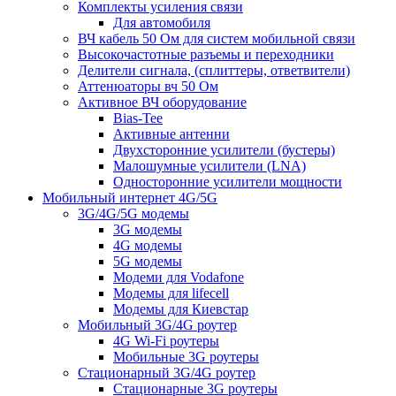
Комплекты усиления связи
Для автомобиля
ВЧ кабель 50 Ом для систем мобильной связи
Высокочастотные разъемы и переходники
Делители сигнала, (сплиттеры, ответвители)
Аттенюаторы вч 50 Ом
Активное ВЧ оборудование
Bias-Tee
Активные антенни
Двухсторонние усилители (бустеры)
Малошумные усилители (LNA)
Односторонние усилители мощности
Мобильный интернет 4G/5G
3G/4G/5G модемы
3G модемы
4G модемы
5G модемы
Модеми для Vodafone
Модемы для lifecell
Модемы для Киевстар
Мобильный 3G/4G роутер
4G Wi-Fi роутеры
Мобильные 3G роутеры
Стационарный 3G/4G роутер
Стационарные 3G роутеры