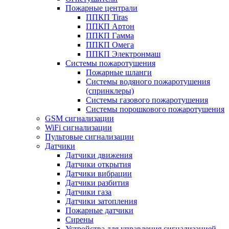
Пожарные централи
ППКП Tiras
ППКП Артон
ППКП Гамма
ППКП Омега
ППКП Электронмаш
Системы пожаротушения
Пожарные шланги
Системы водяного пожаротушения
(спринклеры)
Системы газового пожаротушения
Системы порошкового пожаротушения
GSM сигнализации
WiFi сигнализации
Пультовые сигнализации
Датчики
Датчики движения
Датчики открытия
Датчики вибрации
Датчики разбития
Датчики газа
Датчики затопления
Пожарные датчики
Сирены
Устройства для управления сигнализацией