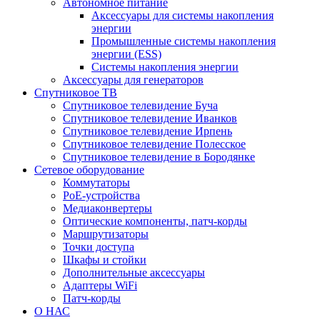
Автономное питание
Аксессуары для системы накопления
энергии
Промышленные системы накопления
энергии (ESS)
Системы накопления энергии
Аксессуары для генераторов
Спутниковое ТВ
Спутниковое телевидение Буча
Спутниковое телевидение Иванков
Спутниковое телевидение Ирпень
Спутниковое телевидение Полесское
Спутниковое телевидение в Бородянке
Сетевое оборудование
Коммутаторы
PoE-устройства
Медиаконвертеры
Оптические компоненты, патч-корды
Маршрутизаторы
Точки доступа
Шкафы и стойки
Дополнительные аксессуары
Адаптеры WiFi
Патч-корды
О НАС