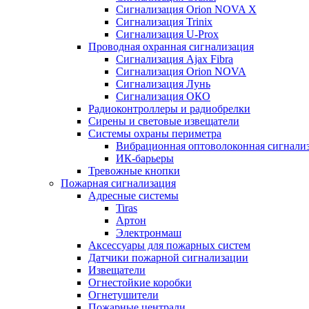
Сигнализация Orion NOVA X
Сигнализация Trinix
Сигнализация U-Prox
Проводная охранная сигнализация
Сигнализация Ajax Fibra
Сигнализация Orion NOVA
Сигнализация Лунь
Сигнализация ОКО
Радиоконтроллеры и радиобрелки
Сирены и световые извещатели
Системы охраны периметра
Вибрационная оптоволоконная сигнали
ИК-барьеры
Тревожные кнопки
Пожарная сигнализация
Адресные системы
Tiras
Артон
Электронмаш
Аксессуары для пожарных систем
Датчики пожарной сигнализации
Извещатели
Огнестойкие коробки
Огнетушители
Пожарные централи