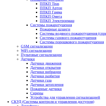
ППКП Tiras
ППКП Артон
ППКП Гамма
ППКП Омега
ППКП Электронмаш
Системы пожаротушения
Пожарные шланги
Системы водяного пожаротушения (спр
Системы газового пожаротушения
Системы порошкового пожаротушения
GSM сигнализации
WiFi сигнализации
Пультовые сигнализации
Датчики
Датчики движения
Датчики открытия
Датчики вибрации
Датчики разбития
Датчики газа
Датчики затопления
Пожарные датчики
Сирены
Устройства для управления сигнализацией
СКУД (Системы контроля и управления доступом)
Домофоны