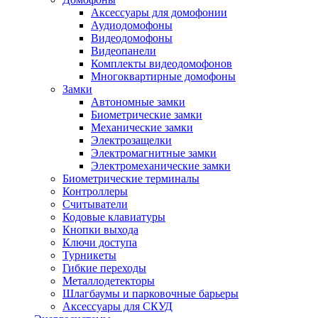
Аксессуары для домофонии
Аудиодомофоны
Видеодомофоны
Видеопанели
Комплекты видеодомофонов
Многоквартирные домофоны
Замки
Автономные замки
Биометрические замки
Механические замки
Электрозащелки
Электромагнитные замки
Электромеханические замки
Биометрические терминалы
Контроллеры
Считыватели
Кодовые клавиатуры
Кнопки выхода
Ключи доступа
Турникеты
Гибкие переходы
Металлодетекторы
Шлагбаумы и парковочные барьеры
Аксессуары для СКУД