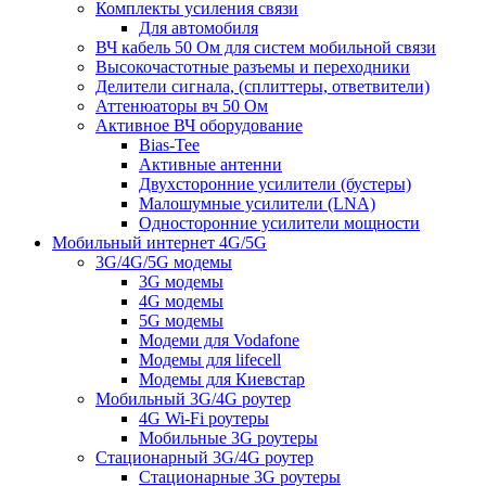
Комплекты усиления связи
Для автомобиля
ВЧ кабель 50 Ом для систем мобильной связи
Высокочастотные разъемы и переходники
Делители сигнала, (сплиттеры, ответвители)
Аттенюаторы вч 50 Ом
Активное ВЧ оборудование
Bias-Tee
Активные антенни
Двухсторонние усилители (бустеры)
Малошумные усилители (LNA)
Односторонние усилители мощности
Мобильный интернет 4G/5G
3G/4G/5G модемы
3G модемы
4G модемы
5G модемы
Модеми для Vodafone
Модемы для lifecell
Модемы для Киевстар
Мобильный 3G/4G роутер
4G Wi-Fi роутеры
Мобильные 3G роутеры
Стационарный 3G/4G роутер
Стационарные 3G роутеры