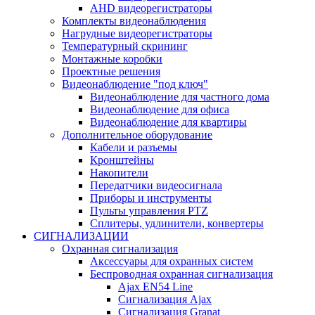
AHD видеорегистраторы
Комплекты видеонаблюдения
Нагрудные видеорегистраторы
Температурный скрининг
Монтажные коробки
Проектные решения
Видеонаблюдение "под ключ"
Видеонаблюдение для частного дома
Видеонаблюдение для офиса
Видеонаблюдение для квартиры
Дополнительное оборудование
Кабели и разъемы
Кронштейны
Накопители
Передатчики видеосигнала
Приборы и инструменты
Пульты управления PTZ
Сплитеры, удлинители, конвертеры
СИГНАЛИЗАЦИИ
Охранная сигнализация
Аксессуары для охранных систем
Беспроводная охранная сигнализация
Ajax EN54 Line
Сигнализация Ajax
Сигнализация Granat