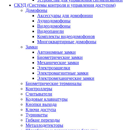
СКУД (Системы контроля и управления доступом)
Домофоны
Аксессуары для домофонии
Аудиодомофоны
Видеодомофоны
Видеопанели
Комплекты видеодомофонов
Многоквартирные домофоны
Замки
Автономные замки
Биометрические замки
Механические замки
Электрозащелки
Электромагнитные замки
Электромеханические замки
Биометрические терминалы
Контроллеры
Считыватели
Кодовые клавиатуры
Кнопки выхода
Ключи доступа
Турникеты
Гибкие переходы
Металлодетекторы