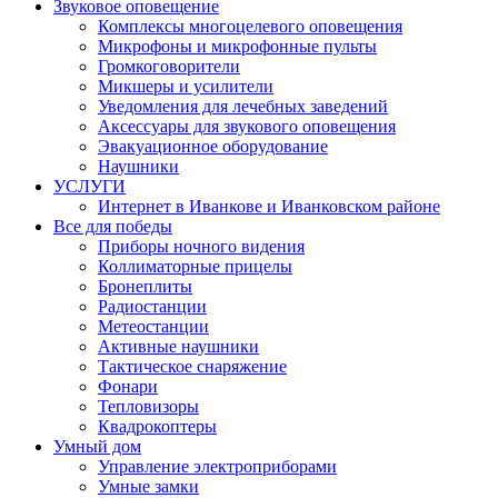
Звуковое оповещение
Комплексы многоцелевого оповещения
Микрофоны и микрофонные пульты
Громкоговорители
Микшеры и усилители
Уведомления для лечебных заведений
Аксессуары для звукового оповещения
Эвакуационное оборудование
Наушники
УСЛУГИ
Интернет в Иванкове и Иванковском районе
Все для победы
Приборы ночного видения
Коллиматорные прицелы
Бронеплиты
Радиостанции
Метеостанции
Активные наушники
Тактическое снаряжение
Фонари
Тепловизоры
Квадрокоптеры
Умный дом
Управление электроприборами
Умные замки