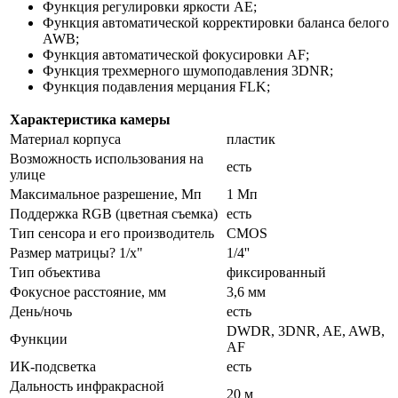
Функция регулировки яркости AE;
Функция автоматической корректировки баланса белого
AWB;
Функция автоматической фокусировки AF;
Функция трехмерного шумоподавления 3DNR;
Функция подавления мерцания FLK;
Характеристика камеры
Материал корпуса
пластик
Возможность использования на
есть
улице
Максимальное разрешение, Мп
1 Мп
Поддержка RGB (цветная съемка)
есть
Тип сенсора и его производитель
CMOS
Размер матрицы? 1/x"
1/4''
Тип объектива
фиксированный
Фокусное расстояние, мм
3,6 мм
День/ночь
есть
DWDR, 3DNR, AE, AWB,
Функции
AF
ИК-подсветка
есть
Дальность инфракрасной
20 м