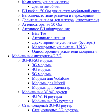
Комплекты усиления связи
Для автомобиля
ВЧ кабель 50 Ом для систем мобильной связи
Высокочастотные разъемы и переходники
Делители сигнала, (сплиттеры, ответвители)
Аттенюаторы вч 50 Ом
Активное ВЧ оборудование
Bias-Tee
Активные антенни
Двухсторонние усилители (бустеры)
Малошумные усилители (LNA)
Односторонние усилители мощности
Мобильный интернет 4G/5G
3G/4G/5G модемы
3G модемы
4G модемы
5G модемы
Модеми для Vodafone
Модемы для lifecell
Модемы для Киевстар
Мобильный 3G/4G роутер
4G Wi-Fi роутеры
Мобильные 3G роутеры
Стационарный 3G/4G роутер
Стационарные 3G роутеры