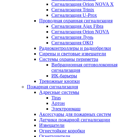
Сигнализация Orion NOVA X
Сигнализация Trinix
Сигнализация U-Prox
Проводная охранная сигнализация
Сигнализация Ajax Fibra
Сигнализация Orion NOVA
Сигнализация Лунь
Сигнализация ОКО
Радиоконтроллеры и радиобрелки
Сирены и световые извещатели
Системы охраны периметра
Вибрационная оптоволоконная
сигнализация
ИК-барьеры
Тревожные кнопки
Пожарная сигнализация
Адресные системы
Tiras
Артон
Электронмаш
Аксессуары для пожарных систем
Датчики пожарной сигнализации
Извещатели
Огнестойкие коробки
Огнетушители