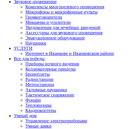
Звуковое оповещение
Комплексы многоцелевого оповещения
Микрофоны и микрофонные пульты
Громкоговорители
Микшеры и усилители
Уведомления для лечебных заведений
Аксессуары для звукового оповещения
Эвакуационное оборудование
Наушники
УСЛУГИ
Интернет в Иванкове и Иванковском районе
Все для победы
Приборы ночного видения
Коллиматорные прицелы
Бронеплиты
Радиостанции
Метеостанции
Активные наушники
Тактическое снаряжение
Фонари
Тепловизоры
Квадрокоптеры
Умный дом
Управление электроприборами
Умные замки