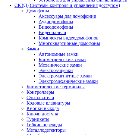
СКУД (Системы контроля и управления доступом)
Домофоны
Аксессуары для домофонии
Аудиодомофоны
Видеодомофоны
Видеопанели
Комплекты видеодомофонов
Многоквартирные домофоны
Замки
Автономные замки
Биометрические замки
Механические замки
Электрозащелки
Электромагнитные замки
Электромеханические замки
Биометрические терминалы
Контроллеры
Считыватели
Кодовые клавиатуры
Кнопки выхода
Ключи доступа
Турникеты
Гибкие переходы
Металлодетекторы