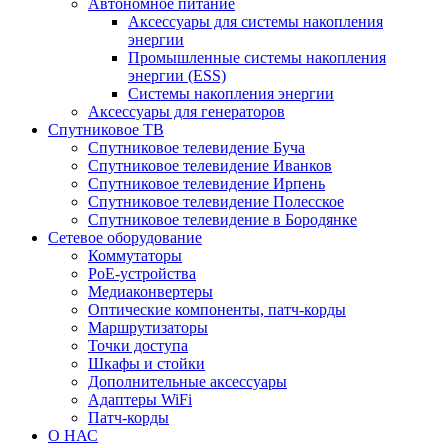
Автономное питание
Аксессуары для системы накопления
энергии
Промышленные системы накопления
энергии (ESS)
Системы накопления энергии
Аксессуары для генераторов
Спутниковое ТВ
Спутниковое телевидение Буча
Спутниковое телевидение Иванков
Спутниковое телевидение Ирпень
Спутниковое телевидение Полесское
Спутниковое телевидение в Бородянке
Сетевое оборудование
Коммутаторы
PoE-устройства
Медиаконвертеры
Оптические компоненты, патч-корды
Маршрутизаторы
Точки доступа
Шкафы и стойки
Дополнительные аксессуары
Адаптеры WiFi
Патч-корды
О НАС