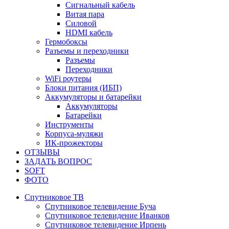
Сигнальный кабель
Витая пара
Силовой
HDMI кабель
Гермобоксы
Разъемы и переходники
Разъемы
Переходники
WiFi роутеры
Блоки питания (ИБП)
Аккумуляторы и батарейки
Аккумуляторы
Батарейки
Инструменты
Корпуса-муляжи
ИК-прожекторы
ОТЗЫВЫ
ЗАДАТЬ ВОПРОС
SOFT
ФОТО
Спутниковое ТВ
Спутниковое телевидение Буча
Спутниковое телевидение Иванков
Спутниковое телевидение Ирпень