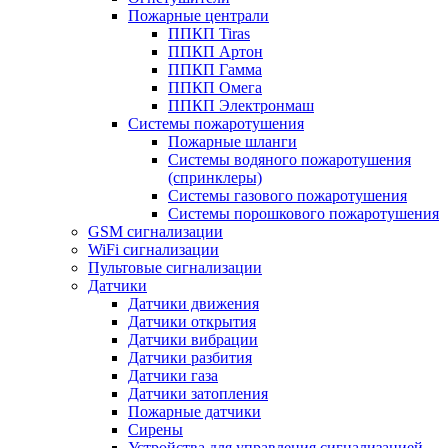
Пожарные централи
ППКП Tiras
ППКП Артон
ППКП Гамма
ППКП Омега
ППКП Электронмаш
Системы пожаротушения
Пожарные шланги
Системы водяного пожаротушения
(спринклеры)
Системы газового пожаротушения
Системы порошкового пожаротушения
GSM сигнализации
WiFi сигнализации
Пультовые сигнализации
Датчики
Датчики движения
Датчики открытия
Датчики вибрации
Датчики разбития
Датчики газа
Датчики затопления
Пожарные датчики
Сирены
Устройства для управления сигнализацией