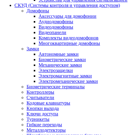
СКУД (Системы контроля и управления доступом)
Домофоны
Аксессуары для домофонии
Аудиодомофоны
Видеодомофоны
Видеопанели
Комплекты видеодомофонов
Многоквартирные домофоны
Замки
Автономные замки
Биометрические замки
Механические замки
Электрозащелки
Электромагнитные замки
Электромеханические замки
Биометрические терминалы
Контроллеры
Считыватели
Кодовые клавиатуры
Кнопки выхода
Ключи доступа
Турникеты
Гибкие переходы
Металлодетекторы