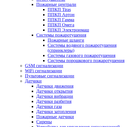
Пожарные централи
ППКП Tiras
ППКП Артон
ППКП Гамма
ППКП Омега
ППКП Электронмаш
Системы пожаротушения
Пожарные шланги
Системы водяного пожаротушения
(спринклеры)
Системы газового пожаротушения
Системы порошкового пожаротушения
GSM сигнализации
WiFi сигнализации
Пультовые сигнализации
Датчики
Датчики движения
Датчики открытия
Датчики вибрации
Датчики разбития
Датчики газа
Датчики затопления
Пожарные датчики
Сирены
Устройства для управления сигнализацией