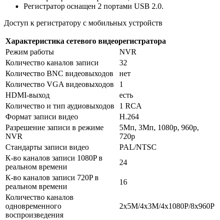
Регистратор оснащен 2 портами USB 2.0.
Доступ к регистратору с мобильных устройств
Характеристика сетевого видеорегистратора
Режим работы
NVR
Количество каналов записи
32
Количество BNC видеовыходов
нет
Количество VGA видеовыходов
1
HDMI-выход
есть
Количество и тип аудиовыходов
1 RCA
Формат записи видео
H.264
Разрешение записи в режиме
5Мп, 3Мп, 1080р, 960р,
NVR
720р
Стандарты записи видео
PAL/NTSC
К-во каналов записи 1080P в
24
реальном времени
К-во каналов записи 720P в
16
реальном времени
Количество каналов
одновременного
2х5M/4х3M/4х1080P/8х960P
воспроизведения