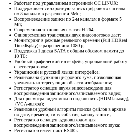
Работает под управлением встроенной ОС LINUX;
Поддерживает синхронную запись цифрового сигнала
по 8 каналам в разрешении 5Мп;
Воспроизведение записи по 2-м каналам в формате 5
Мп;
Современная технология сжатия Н.264;
Одновременная трансляция двух видеопотоков дает;
Мониторинг в режиме реального времени (Full-HDReal-
Timedisplay) с разрешением 1080 p;
Поддержка 1 диска SATA с общим объемом памяти до
10 ТБ;
Удобный графический интерфейс, упрощающий работу
с регистратором;
Украинский и русский языки интерфейса;
Реализована функция цифрового зума, позволяющая
увеличить интересующие области изображения;
Регистратор оснащен двумя видеовыходами для
воспроизведения записанного/записываемого видео;
Для просмотра видео можно подключить (HDMI-выход),
(VGA-выход);
Реализован удобный алгоритм поиска файлов в архиве
по дате, времени, типу события, каналу записи;
Регистратор оснащен аудиовыходом для
воспроизведения записанного/записываемого звука;
Регистратор имеет порт RS485;