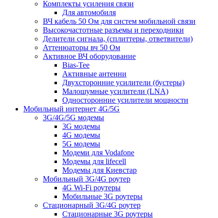
Комплекты усиления связи
Для автомобиля
ВЧ кабель 50 Ом для систем мобильной связи
Высокочастотные разъемы и переходники
Делители сигнала, (сплиттеры, ответвители)
Аттенюаторы вч 50 Ом
Активное ВЧ оборудование
Bias-Tee
Активные антенни
Двухсторонние усилители (бустеры)
Малошумные усилители (LNA)
Односторонние усилители мощности
Мобильный интернет 4G/5G
3G/4G/5G модемы
3G модемы
4G модемы
5G модемы
Модеми для Vodafone
Модемы для lifecell
Модемы для Киевстар
Мобильный 3G/4G роутер
4G Wi-Fi роутеры
Мобильные 3G роутеры
Стационарный 3G/4G роутер
Стационарные 3G роутеры