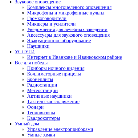
Звуковое оповещение
Комплексы многоцелевого оповещения
Микрофоны и микрофонные пульты
Громкоговорители
Микшеры и усилители
Уведомления для лечебных заведений
Аксессуары для звукового оповещения
Эвакуационное оборудование
Наушники
УСЛУГИ
Интернет в Иванкове и Иванковском районе
Все для победы
Приборы ночного видения
Коллиматорные прицелы
Бронеплиты
Радиостанции
Метеостанции
Активные наушники
Тактическое снаряжение
Фонари
Тепловизоры
Квадрокоптеры
Умный дом
Управление электроприборами
Умные замки