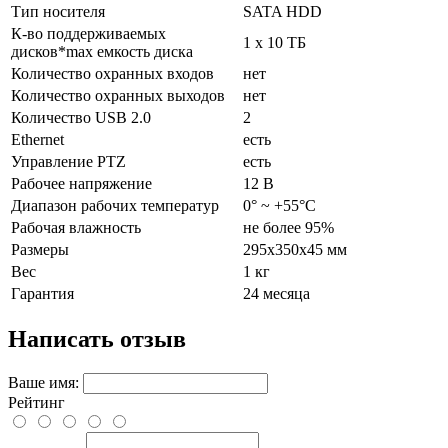
Тип носителя
SATA HDD
К-во поддерживаемых
1 х 10 ТБ
дисков*max емкость диска
Количество охранных входов
нет
Количество охранных выходов
нет
Количество USB 2.0
2
Ethernet
есть
Управление PTZ
есть
Рабочее напряжение
12 В
Диапазон рабочих температур
0° ~ +55°C
Рабочая влажность
не более 95%
Размеры
295х350х45 мм
Вес
1 кг
Гарантия
24 месяца
Написать отзыв
Ваше имя:
Рейтинг