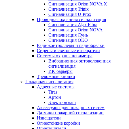
Сигнализация Orion NOVA X
Сигнализация Trinix
Сигнализация U-Prox
Проводная охранная сигнализация
Сигнализация Ajax Fibra
Сигнализация Orion NOVA
Сигнализация Лунь
Сигнализация ОКО
Радиоконтроллеры и радиобрелки
Сирены и световые извещатели
Системы охраны периметра
Вибрационная оптоволоконная
сигнализация
ИК-барьеры
Тревожные кнопки
Пожарная сигнализация
Адресные системы
Tiras
Артон
Электронмаш
Аксессуары для пожарных систем
Датчики пожарной сигнализации
Извещатели
Огнестойкие коробки
Огнетушители