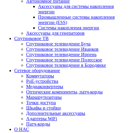
Автономное питание
Аксессуары для системы накопления
энергии
Промышленные системы накопления
энергии (ESS)
Системы накопления энергии
Аксессуары для генераторов
Спутниковое ТВ
Спутниковое телевидение Буча
Спутниковое телевидение Иванков
Спутниковое телевидение Ирпень
Спутниковое телевидение Полесское
Спутниковое телевидение в Бородянке
Сетевое оборудование
Коммутаторы
PoE-устройства
Медиаконвертеры
Оптические компоненты, патч-корды
Маршрутизаторы
Точки доступа
Шкафы и стойки
Дополнительные аксессуары
Адаптеры WiFi
Патч-корды
О НАС