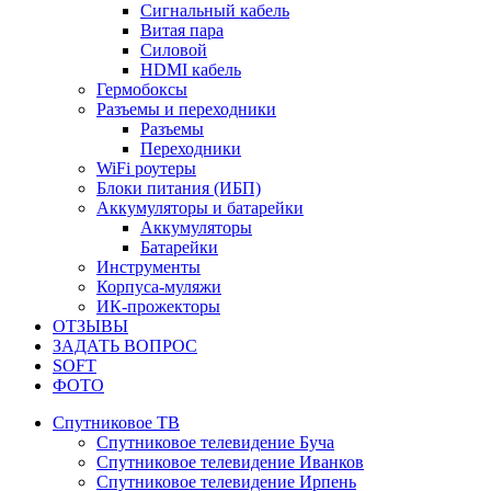
Сигнальный кабель
Витая пара
Силовой
HDMI кабель
Гермобоксы
Разъемы и переходники
Разъемы
Переходники
WiFi роутеры
Блоки питания (ИБП)
Аккумуляторы и батарейки
Аккумуляторы
Батарейки
Инструменты
Корпуса-муляжи
ИК-прожекторы
ОТЗЫВЫ
ЗАДАТЬ ВОПРОС
SOFT
ФОТО
Спутниковое ТВ
Спутниковое телевидение Буча
Спутниковое телевидение Иванков
Спутниковое телевидение Ирпень