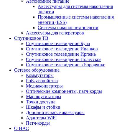
Автономное питание
Аксессуары для системы накопления
энергии
Промышленные системы накопления
энергии (ESS)
Системы накопления энергии
Аксессуары для генераторов
Спутниковое ТВ
Спутниковое телевидение Буча
Спутниковое телевидение Иванков
Спутниковое телевидение Ирпень
Спутниковое телевидение Полесское
Спутниковое телевидение в Бородянке
Сетевое оборудование
Коммутаторы
PoE-устройства
Медиаконвертеры
Оптические компоненты, патч-корды
Маршрутизаторы
Точки доступа
Шкафы и стойки
Дополнительные аксессуары
Адаптеры WiFi
Патч-корды
О НАС