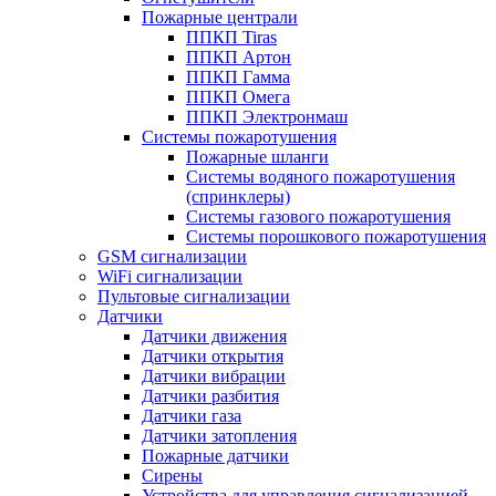
Пожарные централи
ППКП Tiras
ППКП Артон
ППКП Гамма
ППКП Омега
ППКП Электронмаш
Системы пожаротушения
Пожарные шланги
Системы водяного пожаротушения
(спринклеры)
Системы газового пожаротушения
Системы порошкового пожаротушения
GSM сигнализации
WiFi сигнализации
Пультовые сигнализации
Датчики
Датчики движения
Датчики открытия
Датчики вибрации
Датчики разбития
Датчики газа
Датчики затопления
Пожарные датчики
Сирены
Устройства для управления сигнализацией