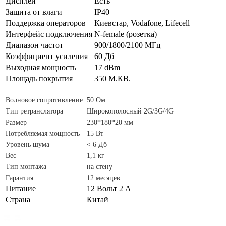
Дисплей
Есть
Защита от влаги
IP40
Поддержка операторов
Киевстар, Vodafone, Lifecell
Интерфейс подключения
N-female (розетка)
Диапазон частот
900/1800/2100 МГц
Коэффициент усиления
60 Дб
Выходная мощность
17 dBm
Площадь покрытия
350 М.КВ.
Волновое сопротивление
50 Ом
Тип ретранслятора
Широкополосный 2G/3G/4G
Размер
230*180*20 мм
Потребляемая мощность
15 Вт
Уровень шума
< 6 Дб
Вес
1,1 кг
Тип монтажа
на стену
Гарантия
12 месяцев
Питание
12 Вольт 2 А
Страна
Китай