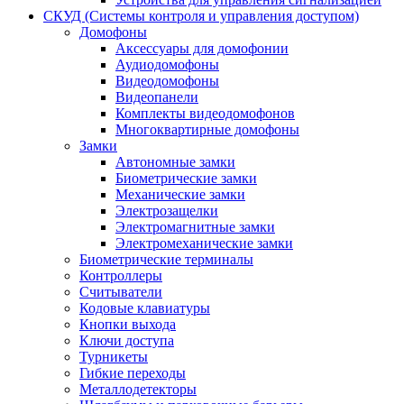
СКУД (Системы контроля и управления доступом)
Домофоны
Аксессуары для домофонии
Аудиодомофоны
Видеодомофоны
Видеопанели
Комплекты видеодомофонов
Многоквартирные домофоны
Замки
Автономные замки
Биометрические замки
Механические замки
Электрозащелки
Электромагнитные замки
Электромеханические замки
Биометрические терминалы
Контроллеры
Считыватели
Кодовые клавиатуры
Кнопки выхода
Ключи доступа
Турникеты
Гибкие переходы
Металлодетекторы