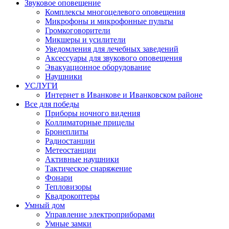
Звуковое оповещение
Комплексы многоцелевого оповещения
Микрофоны и микрофонные пульты
Громкоговорители
Микшеры и усилители
Уведомления для лечебных заведений
Аксессуары для звукового оповещения
Эвакуационное оборудование
Наушники
УСЛУГИ
Интернет в Иванкове и Иванковском районе
Все для победы
Приборы ночного видения
Коллиматорные прицелы
Бронеплиты
Радиостанции
Метеостанции
Активные наушники
Тактическое снаряжение
Фонари
Тепловизоры
Квадрокоптеры
Умный дом
Управление электроприборами
Умные замки