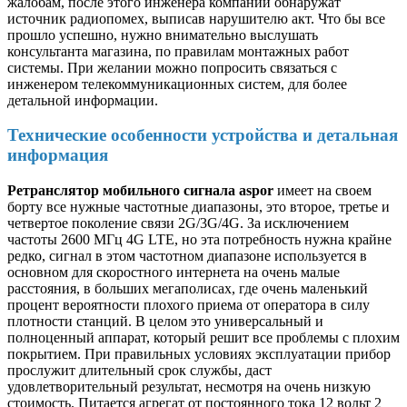
жалобам, после этого инженера компании обнаружат
источник радиопомех, выписав нарушителю акт. Что бы все
прошло успешно, нужно внимательно выслушать
консультанта магазина, по правилам монтажных работ
системы. При желании можно попросить связаться с
инженером телекоммуникационных систем, для более
детальной информации.
Технические особенности устройства и детальная
информация
Ретранслятор мобильного сигнала aspor
имеет на своем
борту все нужные частотные диапазоны, это второе, третье и
четвертое поколение связи 2G/3G/4G. За исключением
частоты 2600 МГц 4G LTE, но эта потребность нужна крайне
редко, сигнал в этом частотном диапазоне используется в
основном для скоростного интернета на очень малые
расстояния, в больших мегаполисах, где очень маленький
процент вероятности плохого приема от оператора в силу
плотности станций. В целом это универсальный и
полноценный аппарат, который решит все проблемы с плохим
покрытием. При правильных условиях эксплуатации прибор
прослужит длительный срок службы, даст
удовлетворительный результат, несмотря на очень низкую
стоимость. Питается агрегат от постоянного тока 12 вольт 2