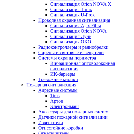
Сигнализация Orion NOVA X
Сигнализация Trinix
Сигнализация U-Prox
Проводная охранная сигнализация
Сигнализация Ajax Fibra
Сигнализация Orion NOVA
Сигнализация Лунь
Сигнализация ОКО
Радиоконтроллеры и радиобрелки
Сирены и световые извещатели
Системы охраны периметра
Вибрационная оптоволоконная
сигнализация
ИК-барьеры
Тревожные кнопки
Пожарная сигнализация
Адресные системы
Tiras
Артон
Электронмаш
Аксессуары для пожарных систем
Датчики пожарной сигнализации
Извещатели
Огнестойкие коробки
Огнетушители