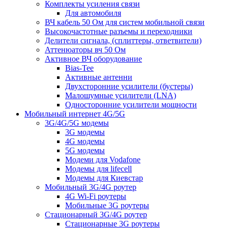
Комплекты усиления связи
Для автомобиля
ВЧ кабель 50 Ом для систем мобильной связи
Высокочастотные разъемы и переходники
Делители сигнала, (сплиттеры, ответвители)
Аттенюаторы вч 50 Ом
Активное ВЧ оборудование
Bias-Tee
Активные антенни
Двухсторонние усилители (бустеры)
Малошумные усилители (LNA)
Односторонние усилители мощности
Мобильный интернет 4G/5G
3G/4G/5G модемы
3G модемы
4G модемы
5G модемы
Модеми для Vodafone
Модемы для lifecell
Модемы для Киевстар
Мобильный 3G/4G роутер
4G Wi-Fi роутеры
Мобильные 3G роутеры
Стационарный 3G/4G роутер
Стационарные 3G роутеры