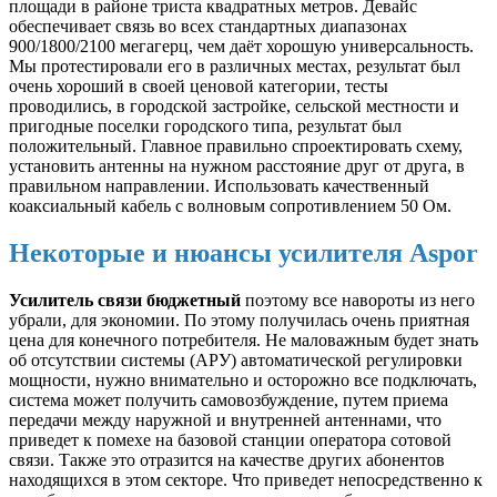
площади в районе триста квадратных метров. Девайс
обеспечивает связь во всех стандартных диапазонах
900/1800/2100 мегагерц, чем даёт хорошую универсальность.
Мы протестировали его в различных местах, результат был
очень хороший в своей ценовой категории, тесты
проводились, в городской застройке, сельской местности и
пригодные поселки городского типа, результат был
положительный. Главное правильно спроектировать схему,
установить антенны на нужном расстояние друг от друга, в
правильном направлении. Использовать качественный
коаксиальный кабель с волновым сопротивлением 50 Ом.
Некоторые и нюансы усилителя Aspor
Усилитель связи бюджетный
поэтому все навороты из него
убрали, для экономии. По этому получилась очень приятная
цена для конечного потребителя. Не маловажным будет знать
об отсутствии системы (АРУ) автоматической регулировки
мощности, нужно внимательно и осторожно все подключать,
система может получить самовозбуждение, путем приема
передачи между наружной и внутренней антеннами, что
приведет к помехе на базовой станции оператора сотовой
связи. Также это отразится на качестве других абонентов
находящихся в этом секторе. Что приведет непосредственно к