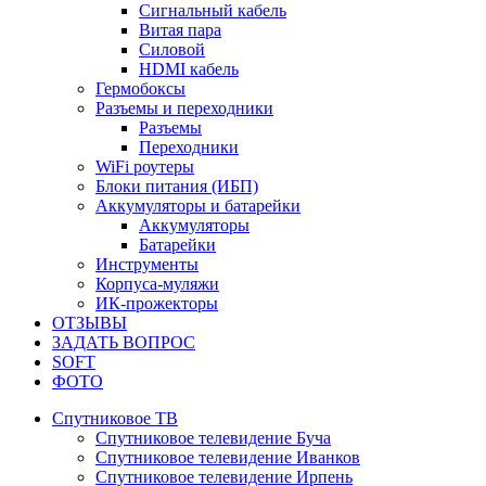
Сигнальный кабель
Витая пара
Силовой
HDMI кабель
Гермобоксы
Разъемы и переходники
Разъемы
Переходники
WiFi роутеры
Блоки питания (ИБП)
Аккумуляторы и батарейки
Аккумуляторы
Батарейки
Инструменты
Корпуса-муляжи
ИК-прожекторы
ОТЗЫВЫ
ЗАДАТЬ ВОПРОС
SOFT
ФОТО
Спутниковое ТВ
Спутниковое телевидение Буча
Спутниковое телевидение Иванков
Спутниковое телевидение Ирпень