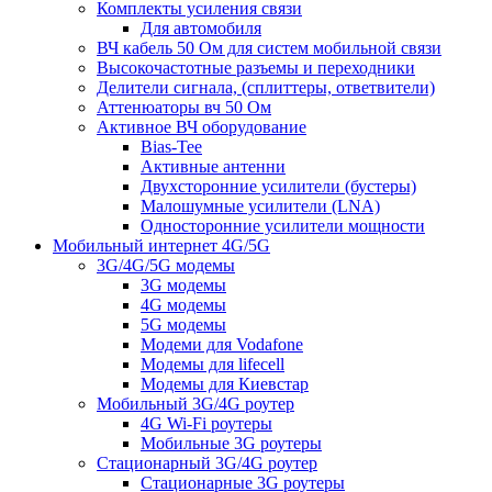
Комплекты усиления связи
Для автомобиля
ВЧ кабель 50 Ом для систем мобильной связи
Высокочастотные разъемы и переходники
Делители сигнала, (сплиттеры, ответвители)
Аттенюаторы вч 50 Ом
Активное ВЧ оборудование
Bias-Tee
Активные антенни
Двухсторонние усилители (бустеры)
Малошумные усилители (LNA)
Односторонние усилители мощности
Мобильный интернет 4G/5G
3G/4G/5G модемы
3G модемы
4G модемы
5G модемы
Модеми для Vodafone
Модемы для lifecell
Модемы для Киевстар
Мобильный 3G/4G роутер
4G Wi-Fi роутеры
Мобильные 3G роутеры
Стационарный 3G/4G роутер
Стационарные 3G роутеры