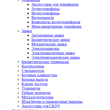
Аксессуары для домофонии
Аудиодомофоны
Видеодомофоны
Видеопанели
Комплекты видеодомофонов
Многоквартирные домофоны
Замки
Автономные замки
Биометрические замки
Механические замки
Электрозащелки
Электромагнитные замки
Электромеханические замки
Биометрические терминалы
Контроллеры
Считыватели
Кодовые клавиатуры
Кнопки выхода
Ключи доступа
Турникеты
Гибкие переходы
Металлодетекторы
Шлагбаумы и парковочные барьеры
Аксессуары для СКУД