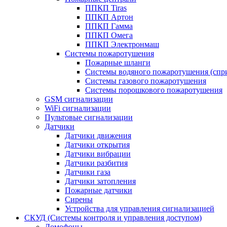
ППКП Tiras
ППКП Артон
ППКП Гамма
ППКП Омега
ППКП Электронмаш
Системы пожаротушения
Пожарные шланги
Системы водяного пожаротушения (спр
Системы газового пожаротушения
Системы порошкового пожаротушения
GSM сигнализации
WiFi сигнализации
Пультовые сигнализации
Датчики
Датчики движения
Датчики открытия
Датчики вибрации
Датчики разбития
Датчики газа
Датчики затопления
Пожарные датчики
Сирены
Устройства для управления сигнализацией
СКУД (Системы контроля и управления доступом)
Домофоны