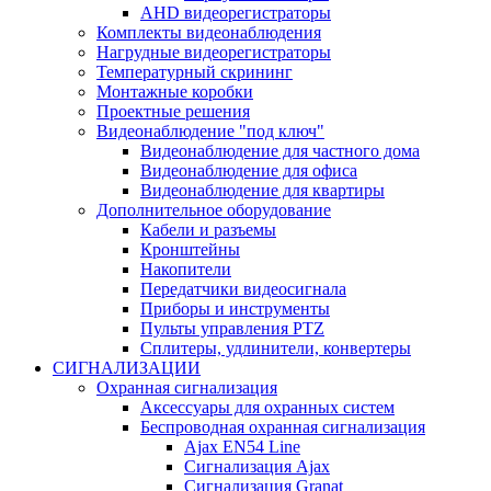
AHD видеорегистраторы
Комплекты видеонаблюдения
Нагрудные видеорегистраторы
Температурный скрининг
Монтажные коробки
Проектные решения
Видеонаблюдение "под ключ"
Видеонаблюдение для частного дома
Видеонаблюдение для офиса
Видеонаблюдение для квартиры
Дополнительное оборудование
Кабели и разъемы
Кронштейны
Накопители
Передатчики видеосигнала
Приборы и инструменты
Пульты управления PTZ
Сплитеры, удлинители, конвертеры
СИГНАЛИЗАЦИИ
Охранная сигнализация
Аксессуары для охранных систем
Беспроводная охранная сигнализация
Ajax EN54 Line
Сигнализация Ajax
Сигнализация Granat