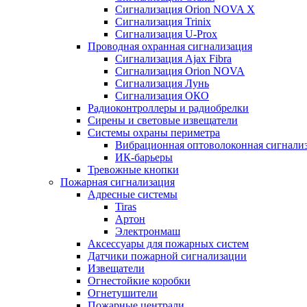
Сигнализация Orion NOVA X
Сигнализация Trinix
Сигнализация U-Prox
Проводная охранная сигнализация
Сигнализация Ajax Fibra
Сигнализация Orion NOVA
Сигнализация Лунь
Сигнализация ОКО
Радиоконтроллеры и радиобрелки
Сирены и световые извещатели
Системы охраны периметра
Вибрационная оптоволоконная сигнали
ИК-барьеры
Тревожные кнопки
Пожарная сигнализация
Адресные системы
Tiras
Артон
Электронмаш
Аксессуары для пожарных систем
Датчики пожарной сигнализации
Извещатели
Огнестойкие коробки
Огнетушители
Пожарные централи