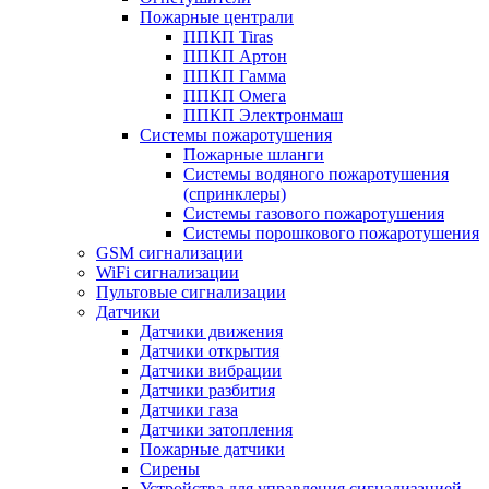
Пожарные централи
ППКП Tiras
ППКП Артон
ППКП Гамма
ППКП Омега
ППКП Электронмаш
Системы пожаротушения
Пожарные шланги
Системы водяного пожаротушения
(спринклеры)
Системы газового пожаротушения
Системы порошкового пожаротушения
GSM сигнализации
WiFi сигнализации
Пультовые сигнализации
Датчики
Датчики движения
Датчики открытия
Датчики вибрации
Датчики разбития
Датчики газа
Датчики затопления
Пожарные датчики
Сирены
Устройства для управления сигнализацией