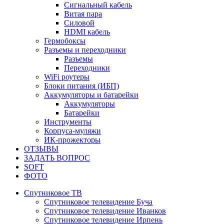
Сигнальный кабель
Витая пара
Силовой
HDMI кабель
Гермобоксы
Разъемы и переходники
Разъемы
Переходники
WiFi роутеры
Блоки питания (ИБП)
Аккумуляторы и батарейки
Аккумуляторы
Батарейки
Инструменты
Корпуса-муляжи
ИК-прожекторы
ОТЗЫВЫ
ЗАДАТЬ ВОПРОС
SOFT
ФОТО
Спутниковое ТВ
Спутниковое телевидение Буча
Спутниковое телевидение Иванков
Спутниковое телевидение Ирпень