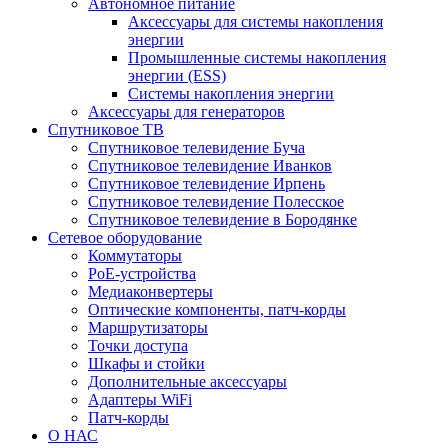
Автономное питание
Аксессуары для системы накопления
энергии
Промышленные системы накопления
энергии (ESS)
Системы накопления энергии
Аксессуары для генераторов
Спутниковое ТВ
Спутниковое телевидение Буча
Спутниковое телевидение Иванков
Спутниковое телевидение Ирпень
Спутниковое телевидение Полесское
Спутниковое телевидение в Бородянке
Сетевое оборудование
Коммутаторы
PoE-устройства
Медиаконвертеры
Оптические компоненты, патч-корды
Маршрутизаторы
Точки доступа
Шкафы и стойки
Дополнительные аксессуары
Адаптеры WiFi
Патч-корды
О НАС