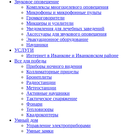
Звуковое оповещение
Комплексы многоцелевого оповещения
Микрофоны и микрофонные пульты
Громкоговорители
Микшеры и усилители
Уведомления для лечебных заведений
Аксессуары для звукового оповещения
Эвакуационное оборудование
Наушники
УСЛУГИ
Интернет в Иванкове и Иванковском районе
Все для победы
Приборы ночного видения
Коллиматорные прицелы
Бронеплиты
Радиостанции
Метеостанции
Активные наушники
Тактическое снаряжение
Фонари
Тепловизоры
Квадрокоптеры
Умный дом
Управление электроприборами
Умные замки