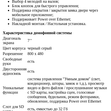
Выбор 4 мелодий на вызов;
Блок кнопок для быстрого управления;
Поддержка открытия / закрытия замка двери через
мобильное приложение;
Поддерживает Power over Ethernet;
Накладной монтаж / Настольная установка.
Характеристика домофонной системы
Диагональ
7’’
экрана
Цвет корпуса
черный серый
Разрешение
800 х 480
Свободные
есть
руки
Двусторонняя
есть
аудиосвязь
система управления "Умным домом" (свет,
кондиционер, шторы, замок и т.д.), просмотр
Уникальные
видео и фото файлов / прослушивание музыки
функции
с SD карты, настройка сцен, голосовые
сообщения, будильник, режим фоторамки,
обновление, поддержка Power over Ethernet
Слот для SD
есть, емкостью до 32 Гб