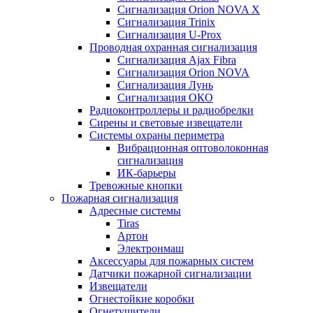
Сигнализация Orion NOVA X
Сигнализация Trinix
Сигнализация U-Prox
Проводная охранная сигнализация
Сигнализация Ajax Fibra
Сигнализация Orion NOVA
Сигнализация Лунь
Сигнализация ОКО
Радиоконтроллеры и радиобрелки
Сирены и световые извещатели
Системы охраны периметра
Вибрационная оптоволоконная
сигнализация
ИК-барьеры
Тревожные кнопки
Пожарная сигнализация
Адресные системы
Tiras
Артон
Электронмаш
Аксессуары для пожарных систем
Датчики пожарной сигнализации
Извещатели
Огнестойкие коробки
Огнетушители