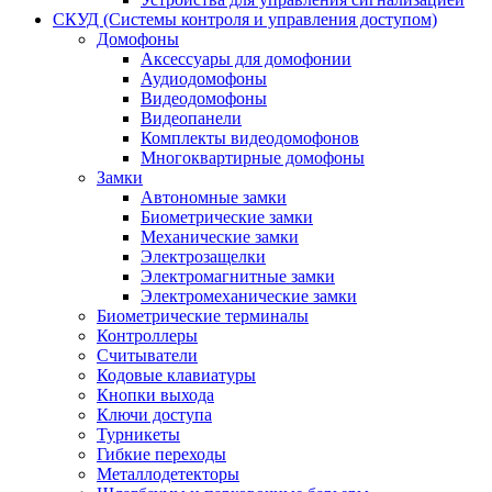
СКУД (Системы контроля и управления доступом)
Домофоны
Аксессуары для домофонии
Аудиодомофоны
Видеодомофоны
Видеопанели
Комплекты видеодомофонов
Многоквартирные домофоны
Замки
Автономные замки
Биометрические замки
Механические замки
Электрозащелки
Электромагнитные замки
Электромеханические замки
Биометрические терминалы
Контроллеры
Считыватели
Кодовые клавиатуры
Кнопки выхода
Ключи доступа
Турникеты
Гибкие переходы
Металлодетекторы