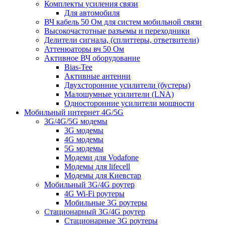
Комплекты усиления связи
Для автомобиля
ВЧ кабель 50 Ом для систем мобильной связи
Высокочастотные разъемы и переходники
Делители сигнала, (сплиттеры, ответвители)
Аттенюаторы вч 50 Ом
Активное ВЧ оборудование
Bias-Tee
Активные антенни
Двухсторонние усилители (бустеры)
Малошумные усилители (LNA)
Односторонние усилители мощности
Мобильный интернет 4G/5G
3G/4G/5G модемы
3G модемы
4G модемы
5G модемы
Модеми для Vodafone
Модемы для lifecell
Модемы для Киевстар
Мобильный 3G/4G роутер
4G Wi-Fi роутеры
Мобильные 3G роутеры
Стационарный 3G/4G роутер
Стационарные 3G роутеры