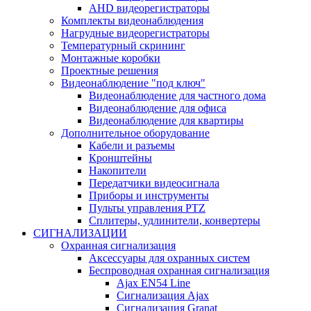
AHD видеорегистраторы
Комплекты видеонаблюдения
Нагрудные видеорегистраторы
Температурный скрининг
Монтажные коробки
Проектные решения
Видеонаблюдение "под ключ"
Видеонаблюдение для частного дома
Видеонаблюдение для офиса
Видеонаблюдение для квартиры
Дополнительное оборудование
Кабели и разъемы
Кронштейны
Накопители
Передатчики видеосигнала
Приборы и инструменты
Пульты управления PTZ
Сплитеры, удлинители, конвертеры
СИГНАЛИЗАЦИИ
Охранная сигнализация
Аксессуары для охранных систем
Беспроводная охранная сигнализация
Ajax EN54 Line
Сигнализация Ajax
Сигнализация Granat