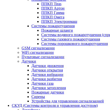
ППКП Tiras
ППКП Артон
ППКП Гамма
ППКП Омега
ППКП Электронмаш
Системы пожаротушения
Пожарные шланги
Системы водяного пожаротушения (спр
Системы газового пожаротушения
Системы порошкового пожаротушения
GSM сигнализации
WiFi сигнализации
Пультовые сигнализации
Датчики
Датчики движения
Датчики открытия
Датчики вибрации
Датчики разбития
Датчики газа
Датчики затопления
Пожарные датчики
Сирены
Устройства для управления сигнализацией
СКУД (Системы контроля и управления доступом)
Домофоны