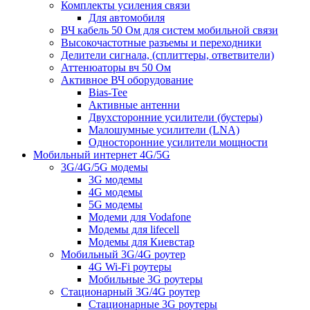
Комплекты усиления связи
Для автомобиля
ВЧ кабель 50 Ом для систем мобильной связи
Высокочастотные разъемы и переходники
Делители сигнала, (сплиттеры, ответвители)
Аттенюаторы вч 50 Ом
Активное ВЧ оборудование
Bias-Tee
Активные антенни
Двухсторонние усилители (бустеры)
Малошумные усилители (LNA)
Односторонние усилители мощности
Мобильный интернет 4G/5G
3G/4G/5G модемы
3G модемы
4G модемы
5G модемы
Модеми для Vodafone
Модемы для lifecell
Модемы для Киевстар
Мобильный 3G/4G роутер
4G Wi-Fi роутеры
Мобильные 3G роутеры
Стационарный 3G/4G роутер
Стационарные 3G роутеры