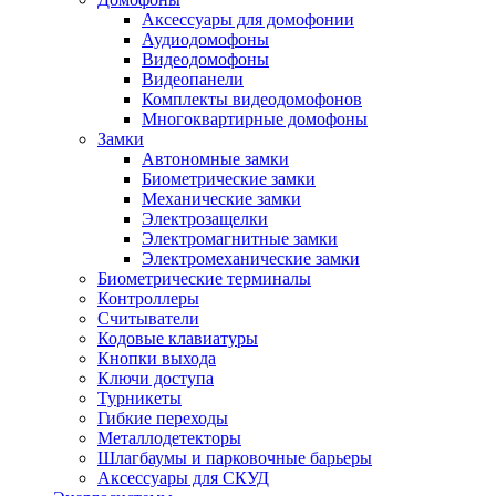
Аксессуары для домофонии
Аудиодомофоны
Видеодомофоны
Видеопанели
Комплекты видеодомофонов
Многоквартирные домофоны
Замки
Автономные замки
Биометрические замки
Механические замки
Электрозащелки
Электромагнитные замки
Электромеханические замки
Биометрические терминалы
Контроллеры
Считыватели
Кодовые клавиатуры
Кнопки выхода
Ключи доступа
Турникеты
Гибкие переходы
Металлодетекторы
Шлагбаумы и парковочные барьеры
Аксессуары для СКУД