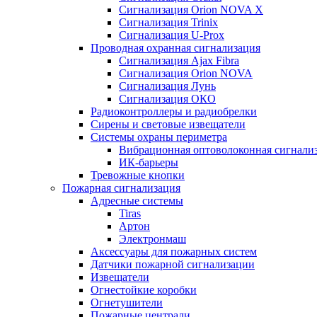
Сигнализация Orion NOVA X
Сигнализация Trinix
Сигнализация U-Prox
Проводная охранная сигнализация
Сигнализация Ajax Fibra
Сигнализация Orion NOVA
Сигнализация Лунь
Сигнализация ОКО
Радиоконтроллеры и радиобрелки
Сирены и световые извещатели
Системы охраны периметра
Вибрационная оптоволоконная сигнали
ИК-барьеры
Тревожные кнопки
Пожарная сигнализация
Адресные системы
Tiras
Артон
Электронмаш
Аксессуары для пожарных систем
Датчики пожарной сигнализации
Извещатели
Огнестойкие коробки
Огнетушители
Пожарные централи