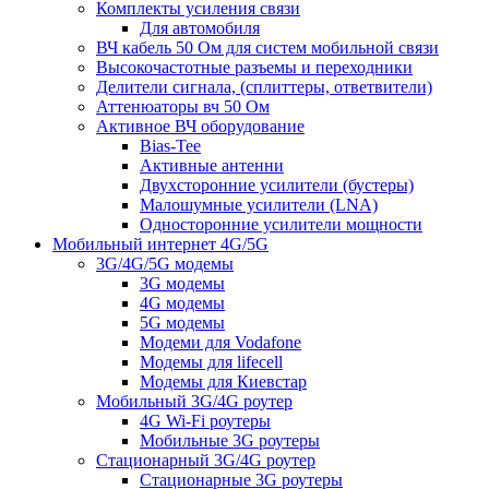
Комплекты усиления связи
Для автомобиля
ВЧ кабель 50 Ом для систем мобильной связи
Высокочастотные разъемы и переходники
Делители сигнала, (сплиттеры, ответвители)
Аттенюаторы вч 50 Ом
Активное ВЧ оборудование
Bias-Tee
Активные антенни
Двухсторонние усилители (бустеры)
Малошумные усилители (LNA)
Односторонние усилители мощности
Мобильный интернет 4G/5G
3G/4G/5G модемы
3G модемы
4G модемы
5G модемы
Модеми для Vodafone
Модемы для lifecell
Модемы для Киевстар
Мобильный 3G/4G роутер
4G Wi-Fi роутеры
Мобильные 3G роутеры
Стационарный 3G/4G роутер
Стационарные 3G роутеры