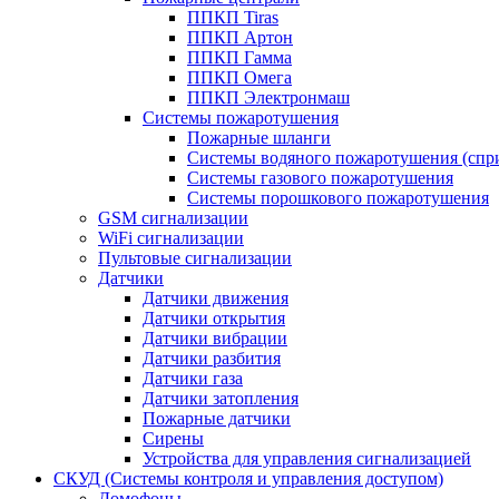
ППКП Tiras
ППКП Артон
ППКП Гамма
ППКП Омега
ППКП Электронмаш
Системы пожаротушения
Пожарные шланги
Системы водяного пожаротушения (спр
Системы газового пожаротушения
Системы порошкового пожаротушения
GSM сигнализации
WiFi сигнализации
Пультовые сигнализации
Датчики
Датчики движения
Датчики открытия
Датчики вибрации
Датчики разбития
Датчики газа
Датчики затопления
Пожарные датчики
Сирены
Устройства для управления сигнализацией
СКУД (Системы контроля и управления доступом)
Домофоны