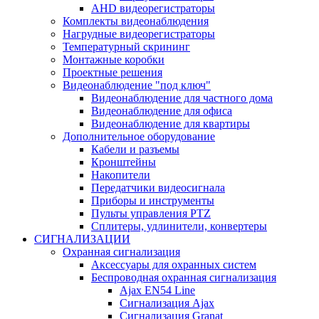
AHD видеорегистраторы
Комплекты видеонаблюдения
Нагрудные видеорегистраторы
Температурный скрининг
Монтажные коробки
Проектные решения
Видеонаблюдение "под ключ"
Видеонаблюдение для частного дома
Видеонаблюдение для офиса
Видеонаблюдение для квартиры
Дополнительное оборудование
Кабели и разъемы
Кронштейны
Накопители
Передатчики видеосигнала
Приборы и инструменты
Пульты управления PTZ
Сплитеры, удлинители, конвертеры
СИГНАЛИЗАЦИИ
Охранная сигнализация
Аксессуары для охранных систем
Беспроводная охранная сигнализация
Ajax EN54 Line
Сигнализация Ajax
Сигнализация Granat