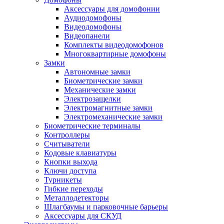
Аксессуары для домофонии
Аудиодомофоны
Видеодомофоны
Видеопанели
Комплекты видеодомофонов
Многоквартирные домофоны
Замки
Автономные замки
Биометрические замки
Механические замки
Электрозащелки
Электромагнитные замки
Электромеханические замки
Биометрические терминалы
Контроллеры
Считыватели
Кодовые клавиатуры
Кнопки выхода
Ключи доступа
Турникеты
Гибкие переходы
Металлодетекторы
Шлагбаумы и парковочные барьеры
Аксессуары для СКУД