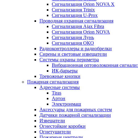
Сигнализация Orion NOVA X
Сигнализация Trinix
Сигнализация U-Prox
Проводная охранная сигнализация
Сигнализация Ajax Fibra
Сигнализация Orion NOVA
Сигнализация Лунь
Сигнализация ОКО
Радиоконтроллеры и радиобрелки
Сирены и световые извещатели
Системы охраны периметра
Вибрационная оптоволоконная сигнали
ИК-барьеры
Тревожные кнопки
Пожарная сигнализация
Адресные системы
Tiras
Артон
Электронмаш
Аксессуары для пожарных систем
Датчики пожарной сигнализации
Извещатели
Огнестойкие коробки
Огнетушители
Пожарные централи