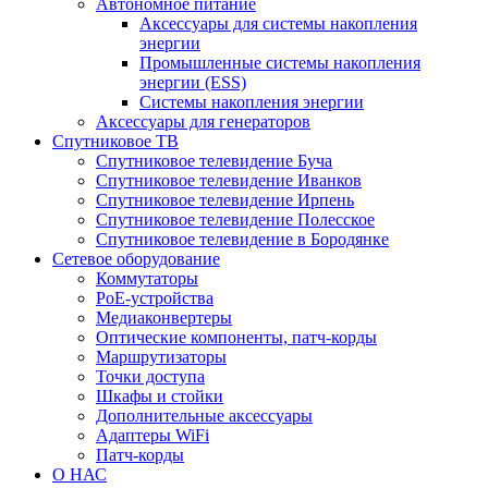
Автономное питание
Аксессуары для системы накопления
энергии
Промышленные системы накопления
энергии (ESS)
Системы накопления энергии
Аксессуары для генераторов
Спутниковое ТВ
Спутниковое телевидение Буча
Спутниковое телевидение Иванков
Спутниковое телевидение Ирпень
Спутниковое телевидение Полесское
Спутниковое телевидение в Бородянке
Сетевое оборудование
Коммутаторы
PoE-устройства
Медиаконвертеры
Оптические компоненты, патч-корды
Маршрутизаторы
Точки доступа
Шкафы и стойки
Дополнительные аксессуары
Адаптеры WiFi
Патч-корды
О НАС