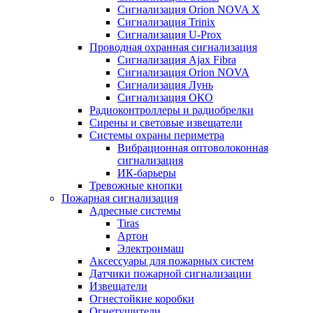
Сигнализация Orion NOVA X
Сигнализация Trinix
Сигнализация U-Prox
Проводная охранная сигнализация
Сигнализация Ajax Fibra
Сигнализация Orion NOVA
Сигнализация Лунь
Сигнализация ОКО
Радиоконтроллеры и радиобрелки
Сирены и световые извещатели
Системы охраны периметра
Вибрационная оптоволоконная
сигнализация
ИК-барьеры
Тревожные кнопки
Пожарная сигнализация
Адресные системы
Tiras
Артон
Электронмаш
Аксессуары для пожарных систем
Датчики пожарной сигнализации
Извещатели
Огнестойкие коробки
Огнетушители