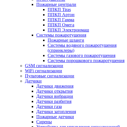
Пожарные централи
ППКП Tiras
ППКП Артон
ППКП Гамма
ППКП Омега
ППКП Электронмаш
Системы пожаротушения
Пожарные шланги
Системы водяного пожаротушения
(спринклеры)
Системы газового пожаротушения
Системы порошкового пожаротушения
GSM сигнализации
WiFi сигнализации
Пультовые сигнализации
Датчики
Датчики движения
Датчики открытия
Датчики вибрации
Датчики разбития
Датчики газа
Датчики затопления
Пожарные датчики
Сирены
Устройства для управления сигнализацией