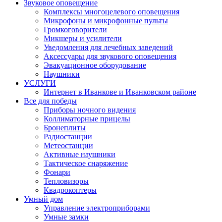
Звуковое оповещение
Комплексы многоцелевого оповещения
Микрофоны и микрофонные пульты
Громкоговорители
Микшеры и усилители
Уведомления для лечебных заведений
Аксессуары для звукового оповещения
Эвакуационное оборудование
Наушники
УСЛУГИ
Интернет в Иванкове и Иванковском районе
Все для победы
Приборы ночного видения
Коллиматорные прицелы
Бронеплиты
Радиостанции
Метеостанции
Активные наушники
Тактическое снаряжение
Фонари
Тепловизоры
Квадрокоптеры
Умный дом
Управление электроприборами
Умные замки