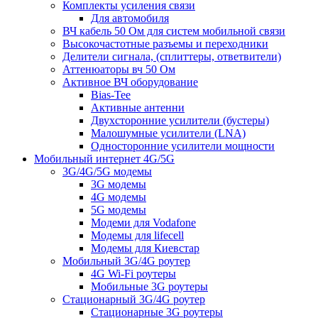
Комплекты усиления связи
Для автомобиля
ВЧ кабель 50 Ом для систем мобильной связи
Высокочастотные разъемы и переходники
Делители сигнала, (сплиттеры, ответвители)
Аттенюаторы вч 50 Ом
Активное ВЧ оборудование
Bias-Tee
Активные антенни
Двухсторонние усилители (бустеры)
Малошумные усилители (LNA)
Односторонние усилители мощности
Мобильный интернет 4G/5G
3G/4G/5G модемы
3G модемы
4G модемы
5G модемы
Модеми для Vodafone
Модемы для lifecell
Модемы для Киевстар
Мобильный 3G/4G роутер
4G Wi-Fi роутеры
Мобильные 3G роутеры
Стационарный 3G/4G роутер
Стационарные 3G роутеры