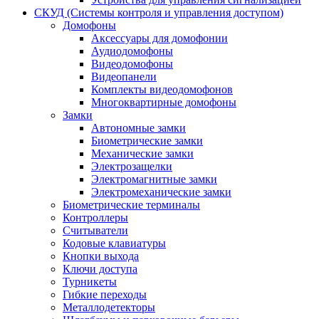
СКУД (Системы контроля и управления доступом)
Домофоны
Аксессуары для домофонии
Аудиодомофоны
Видеодомофоны
Видеопанели
Комплекты видеодомофонов
Многоквартирные домофоны
Замки
Автономные замки
Биометрические замки
Механические замки
Электрозащелки
Электромагнитные замки
Электромеханические замки
Биометрические терминалы
Контроллеры
Считыватели
Кодовые клавиатуры
Кнопки выхода
Ключи доступа
Турникеты
Гибкие переходы
Металлодетекторы