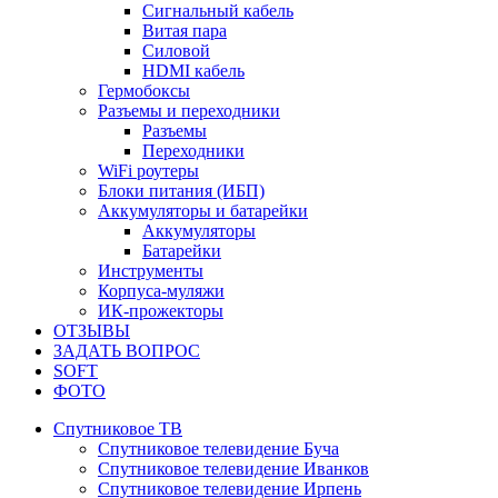
Сигнальный кабель
Витая пара
Силовой
HDMI кабель
Гермобоксы
Разъемы и переходники
Разъемы
Переходники
WiFi роутеры
Блоки питания (ИБП)
Аккумуляторы и батарейки
Аккумуляторы
Батарейки
Инструменты
Корпуса-муляжи
ИК-прожекторы
ОТЗЫВЫ
ЗАДАТЬ ВОПРОС
SOFT
ФОТО
Спутниковое ТВ
Спутниковое телевидение Буча
Спутниковое телевидение Иванков
Спутниковое телевидение Ирпень