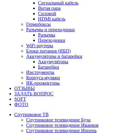
Сигнальный кабель
Витая пара
Силовой
HDMI кабель
Гермобоксы
Разъемы и переходники
Разъемы
Переходники
WiFi роутеры
Блоки питания (ИБП)
Аккумуляторы и батарейки
Аккумуляторы
Батарейки
Инструменты
Корпуса-муляжи
ИК-прожекторы
ОТЗЫВЫ
ЗАДАТЬ ВОПРОС
SOFT
ФОТО
Спутниковое ТВ
Спутниковое телевидение Буча
Спутниковое телевидение Иванков
Спутниковое телевидение Ирпень