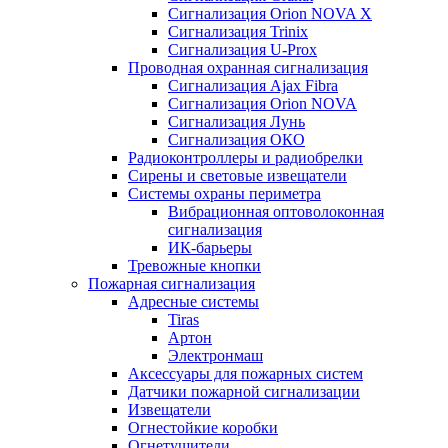
Сигнализация Orion NOVA X
Сигнализация Trinix
Сигнализация U-Prox
Проводная охранная сигнализация
Сигнализация Ajax Fibra
Сигнализация Orion NOVA
Сигнализация Лунь
Сигнализация ОКО
Радиоконтроллеры и радиобрелки
Сирены и световые извещатели
Системы охраны периметра
Вибрационная оптоволоконная
сигнализация
ИК-барьеры
Тревожные кнопки
Пожарная сигнализация
Адресные системы
Tiras
Артон
Электронмаш
Аксессуары для пожарных систем
Датчики пожарной сигнализации
Извещатели
Огнестойкие коробки
Огнетушители