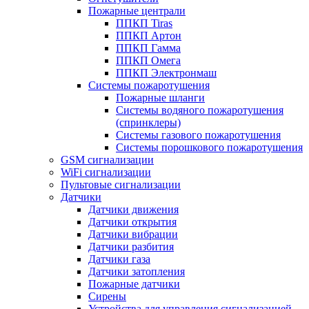
Пожарные централи
ППКП Tiras
ППКП Артон
ППКП Гамма
ППКП Омега
ППКП Электронмаш
Системы пожаротушения
Пожарные шланги
Системы водяного пожаротушения
(спринклеры)
Системы газового пожаротушения
Системы порошкового пожаротушения
GSM сигнализации
WiFi сигнализации
Пультовые сигнализации
Датчики
Датчики движения
Датчики открытия
Датчики вибрации
Датчики разбития
Датчики газа
Датчики затопления
Пожарные датчики
Сирены
Устройства для управления сигнализацией