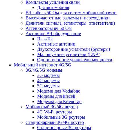
Комплекты усиления связи
Для автомобиля
ВЧ кабель 50 Ом для систем мобильной связи
Высокочастотные разъемы и переходники
Делители сигнала, (сплиттеры, ответвители)
Аттенюаторы вч 50 Ом
Активное ВЧ оборудование
Bias-Tee
Активные антенни
Двухсторонние усилители (бустеры)
Малошумные усилители (LNA)
Односторонние усилители мощности
Мобильный интернет 4G/5G
3G/4G/5G модемы
3G модемы
4G модемы
5G модемы
Модеми для Vodafone
Модемы для lifecell
Модемы для Киевстар
Мобильный 3G/4G роутер
4G Wi-Fi роутеры
Мобильные 3G роутеры
Стационарный 3G/4G роутер
Стационарные 3G роутеры