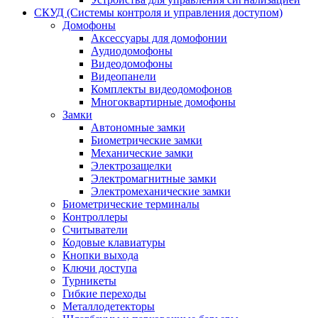
СКУД (Системы контроля и управления доступом)
Домофоны
Аксессуары для домофонии
Аудиодомофоны
Видеодомофоны
Видеопанели
Комплекты видеодомофонов
Многоквартирные домофоны
Замки
Автономные замки
Биометрические замки
Механические замки
Электрозащелки
Электромагнитные замки
Электромеханические замки
Биометрические терминалы
Контроллеры
Считыватели
Кодовые клавиатуры
Кнопки выхода
Ключи доступа
Турникеты
Гибкие переходы
Металлодетекторы