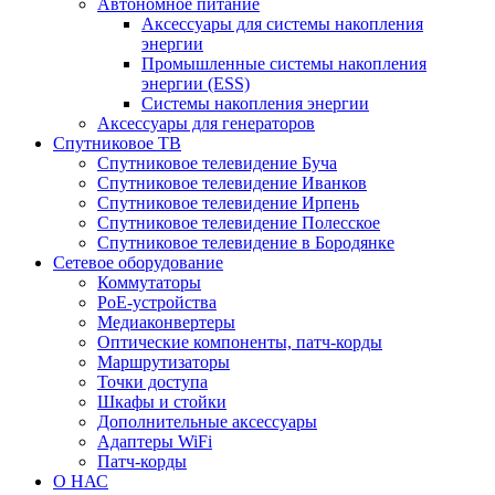
Автономное питание
Аксессуары для системы накопления
энергии
Промышленные системы накопления
энергии (ESS)
Системы накопления энергии
Аксессуары для генераторов
Спутниковое ТВ
Спутниковое телевидение Буча
Спутниковое телевидение Иванков
Спутниковое телевидение Ирпень
Спутниковое телевидение Полесское
Спутниковое телевидение в Бородянке
Сетевое оборудование
Коммутаторы
PoE-устройства
Медиаконвертеры
Оптические компоненты, патч-корды
Маршрутизаторы
Точки доступа
Шкафы и стойки
Дополнительные аксессуары
Адаптеры WiFi
Патч-корды
О НАС