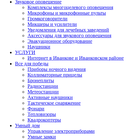
Звуковое оповещение
Комплексы многоцелевого оповещения
Микрофоны и микрофонные пульты
Громкоговорители
Микшеры и усилители
Уведомления для лечебных заведений
Аксессуары для звукового оповещения
Эвакуационное оборудование
Наушники
УСЛУГИ
Интернет в Иванкове и Иванковском районе
Все для победы
Приборы ночного видения
Коллиматорные прицелы
Бронеплиты
Радиостанции
Метеостанции
Активные наушники
Тактическое снаряжение
Фонари
Тепловизоры
Квадрокоптеры
Умный дом
Управление электроприборами
Умные замки