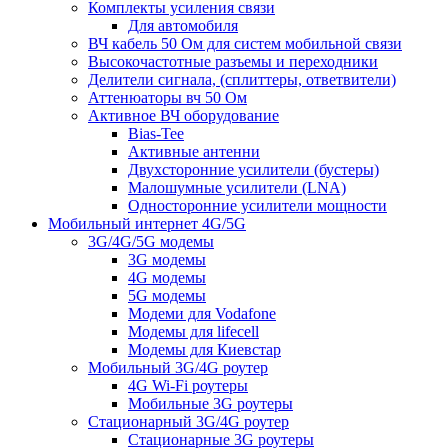
Комплекты усиления связи
Для автомобиля
ВЧ кабель 50 Ом для систем мобильной связи
Высокочастотные разъемы и переходники
Делители сигнала, (сплиттеры, ответвители)
Аттенюаторы вч 50 Ом
Активное ВЧ оборудование
Bias-Tee
Активные антенни
Двухсторонние усилители (бустеры)
Малошумные усилители (LNA)
Односторонние усилители мощности
Мобильный интернет 4G/5G
3G/4G/5G модемы
3G модемы
4G модемы
5G модемы
Модеми для Vodafone
Модемы для lifecell
Модемы для Киевстар
Мобильный 3G/4G роутер
4G Wi-Fi роутеры
Мобильные 3G роутеры
Стационарный 3G/4G роутер
Стационарные 3G роутеры