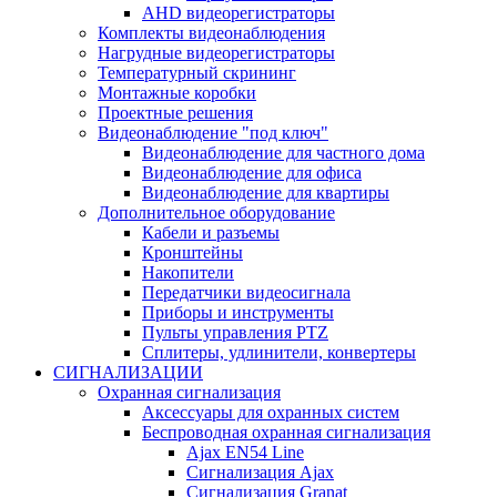
AHD видеорегистраторы
Комплекты видеонаблюдения
Нагрудные видеорегистраторы
Температурный скрининг
Монтажные коробки
Проектные решения
Видеонаблюдение "под ключ"
Видеонаблюдение для частного дома
Видеонаблюдение для офиса
Видеонаблюдение для квартиры
Дополнительное оборудование
Кабели и разъемы
Кронштейны
Накопители
Передатчики видеосигнала
Приборы и инструменты
Пульты управления PTZ
Сплитеры, удлинители, конвертеры
СИГНАЛИЗАЦИИ
Охранная сигнализация
Аксессуары для охранных систем
Беспроводная охранная сигнализация
Ajax EN54 Line
Сигнализация Ajax
Сигнализация Granat