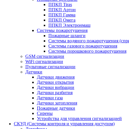
ППКП Tiras
ППКП Артон
ППКП Гамма
ППКП Омега
ППКП Электронмаш
Системы пожаротушения
Пожарные шланги
Системы водяного пожаротушения (спр
Системы газового пожаротушения
Системы порошкового пожаротушения
GSM сигнализации
WiFi сигнализации
Пультовые сигнализации
Датчики
Датчики движения
Датчики открытия
Датчики вибрации
Датчики разбития
Датчики газа
Датчики затопления
Пожарные датчики
Сирены
Устройства для управления сигнализацией
СКУД (Системы контроля и управления доступом)
Домофоны