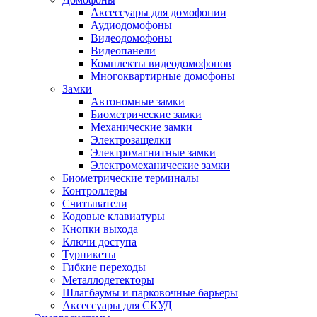
Аксессуары для домофонии
Аудиодомофоны
Видеодомофоны
Видеопанели
Комплекты видеодомофонов
Многоквартирные домофоны
Замки
Автономные замки
Биометрические замки
Механические замки
Электрозащелки
Электромагнитные замки
Электромеханические замки
Биометрические терминалы
Контроллеры
Считыватели
Кодовые клавиатуры
Кнопки выхода
Ключи доступа
Турникеты
Гибкие переходы
Металлодетекторы
Шлагбаумы и парковочные барьеры
Аксессуары для СКУД