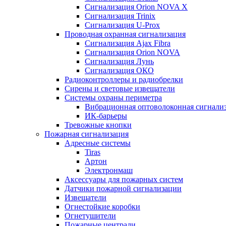
Сигнализация Orion NOVA X
Сигнализация Trinix
Сигнализация U-Prox
Проводная охранная сигнализация
Сигнализация Ajax Fibra
Сигнализация Orion NOVA
Сигнализация Лунь
Сигнализация ОКО
Радиоконтроллеры и радиобрелки
Сирены и световые извещатели
Системы охраны периметра
Вибрационная оптоволоконная сигнали
ИК-барьеры
Тревожные кнопки
Пожарная сигнализация
Адресные системы
Tiras
Артон
Электронмаш
Аксессуары для пожарных систем
Датчики пожарной сигнализации
Извещатели
Огнестойкие коробки
Огнетушители
Пожарные централи