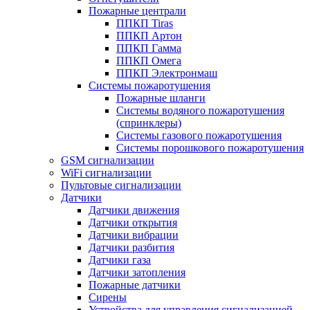
Пожарные централи
ППКП Tiras
ППКП Артон
ППКП Гамма
ППКП Омега
ППКП Электронмаш
Системы пожаротушения
Пожарные шланги
Системы водяного пожаротушения
(спринклеры)
Системы газового пожаротушения
Системы порошкового пожаротушения
GSM сигнализации
WiFi сигнализации
Пультовые сигнализации
Датчики
Датчики движения
Датчики открытия
Датчики вибрации
Датчики разбития
Датчики газа
Датчики затопления
Пожарные датчики
Сирены
Устройства для управления сигнализацией