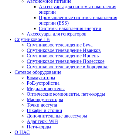
Автономное питание
Аксессуары для системы накопления
энергии
Промышленные системы накопления
энергии (ESS)
Системы накопления энергии
Аксессуары для генераторов
Спутниковое ТВ
Спутниковое телевидение Буча
Спутниковое телевидение Иванков
Спутниковое телевидение Ирпень
Спутниковое телевидение Полесское
Спутниковое телевидение в Бородянке
Сетевое оборудование
Коммутаторы
PoE-устройства
Медиаконвертеры
Оптические компоненты, патч-корды
Маршрутизаторы
Точки доступа
Шкафы и стойки
Дополнительные аксессуары
Адаптеры WiFi
Патч-корды
О НАС