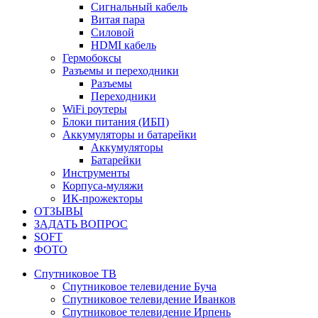
Сигнальный кабель
Витая пара
Силовой
HDMI кабель
Гермобоксы
Разъемы и переходники
Разъемы
Переходники
WiFi роутеры
Блоки питания (ИБП)
Аккумуляторы и батарейки
Аккумуляторы
Батарейки
Инструменты
Корпуса-муляжи
ИК-прожекторы
ОТЗЫВЫ
ЗАДАТЬ ВОПРОС
SOFT
ФОТО
Спутниковое ТВ
Спутниковое телевидение Буча
Спутниковое телевидение Иванков
Спутниковое телевидение Ирпень