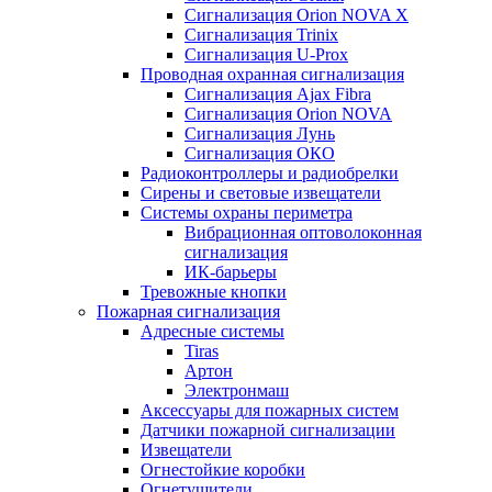
Сигнализация Orion NOVA X
Сигнализация Trinix
Сигнализация U-Prox
Проводная охранная сигнализация
Сигнализация Ajax Fibra
Сигнализация Orion NOVA
Сигнализация Лунь
Сигнализация ОКО
Радиоконтроллеры и радиобрелки
Сирены и световые извещатели
Системы охраны периметра
Вибрационная оптоволоконная
сигнализация
ИК-барьеры
Тревожные кнопки
Пожарная сигнализация
Адресные системы
Tiras
Артон
Электронмаш
Аксессуары для пожарных систем
Датчики пожарной сигнализации
Извещатели
Огнестойкие коробки
Огнетушители