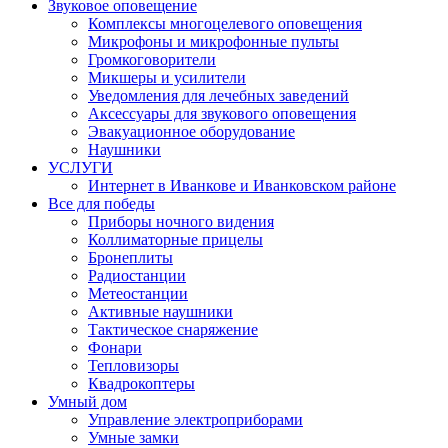
Звуковое оповещение
Комплексы многоцелевого оповещения
Микрофоны и микрофонные пульты
Громкоговорители
Микшеры и усилители
Уведомления для лечебных заведений
Аксессуары для звукового оповещения
Эвакуационное оборудование
Наушники
УСЛУГИ
Интернет в Иванкове и Иванковском районе
Все для победы
Приборы ночного видения
Коллиматорные прицелы
Бронеплиты
Радиостанции
Метеостанции
Активные наушники
Тактическое снаряжение
Фонари
Тепловизоры
Квадрокоптеры
Умный дом
Управление электроприборами
Умные замки