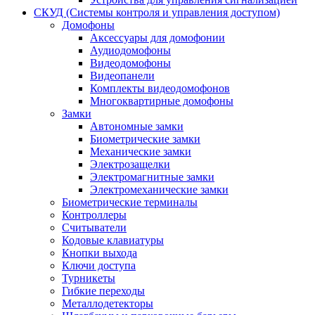
СКУД (Системы контроля и управления доступом)
Домофоны
Аксессуары для домофонии
Аудиодомофоны
Видеодомофоны
Видеопанели
Комплекты видеодомофонов
Многоквартирные домофоны
Замки
Автономные замки
Биометрические замки
Механические замки
Электрозащелки
Электромагнитные замки
Электромеханические замки
Биометрические терминалы
Контроллеры
Считыватели
Кодовые клавиатуры
Кнопки выхода
Ключи доступа
Турникеты
Гибкие переходы
Металлодетекторы