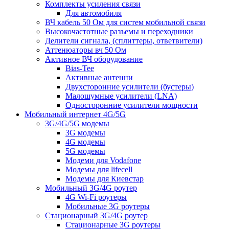
Комплекты усиления связи
Для автомобиля
ВЧ кабель 50 Ом для систем мобильной связи
Высокочастотные разъемы и переходники
Делители сигнала, (сплиттеры, ответвители)
Аттенюаторы вч 50 Ом
Активное ВЧ оборудование
Bias-Tee
Активные антенни
Двухсторонние усилители (бустеры)
Малошумные усилители (LNA)
Односторонние усилители мощности
Мобильный интернет 4G/5G
3G/4G/5G модемы
3G модемы
4G модемы
5G модемы
Модеми для Vodafone
Модемы для lifecell
Модемы для Киевстар
Мобильный 3G/4G роутер
4G Wi-Fi роутеры
Мобильные 3G роутеры
Стационарный 3G/4G роутер
Стационарные 3G роутеры