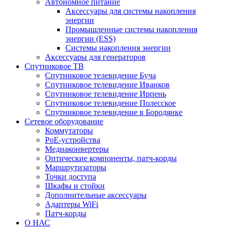
Автономное питание
Аксессуары для системы накопления
энергии
Промышленные системы накопления
энергии (ESS)
Системы накопления энергии
Аксессуары для генераторов
Спутниковое ТВ
Спутниковое телевидение Буча
Спутниковое телевидение Иванков
Спутниковое телевидение Ирпень
Спутниковое телевидение Полесское
Спутниковое телевидение в Бородянке
Сетевое оборудование
Коммутаторы
PoE-устройства
Медиаконвертеры
Оптические компоненты, патч-корды
Маршрутизаторы
Точки доступа
Шкафы и стойки
Дополнительные аксессуары
Адаптеры WiFi
Патч-корды
О НАС