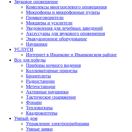
Звуковое оповещение
Комплексы многоцелевого оповещения
Микрофоны и микрофонные пульты
Громкоговорители
Микшеры и усилители
Уведомления для лечебных заведений
Аксессуары для звукового оповещения
Эвакуационное оборудование
Наушники
УСЛУГИ
Интернет в Иванкове и Иванковском районе
Все для победы
Приборы ночного видения
Коллиматорные прицелы
Бронеплиты
Радиостанции
Метеостанции
Активные наушники
Тактическое снаряжение
Фонари
Тепловизоры
Квадрокоптеры
Умный дом
Управление электроприборами
Умные замки