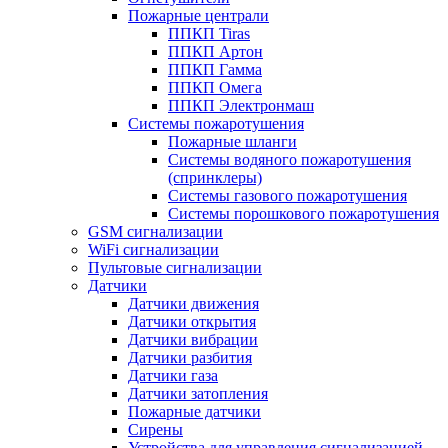
Пожарные централи
ППКП Tiras
ППКП Артон
ППКП Гамма
ППКП Омега
ППКП Электронмаш
Системы пожаротушения
Пожарные шланги
Системы водяного пожаротушения
(спринклеры)
Системы газового пожаротушения
Системы порошкового пожаротушения
GSM сигнализации
WiFi сигнализации
Пультовые сигнализации
Датчики
Датчики движения
Датчики открытия
Датчики вибрации
Датчики разбития
Датчики газа
Датчики затопления
Пожарные датчики
Сирены
Устройства для управления сигнализацией