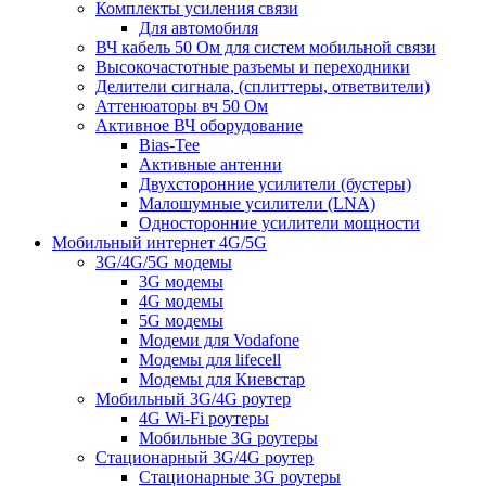
Комплекты усиления связи
Для автомобиля
ВЧ кабель 50 Ом для систем мобильной связи
Высокочастотные разъемы и переходники
Делители сигнала, (сплиттеры, ответвители)
Аттенюаторы вч 50 Ом
Активное ВЧ оборудование
Bias-Tee
Активные антенни
Двухсторонние усилители (бустеры)
Малошумные усилители (LNA)
Односторонние усилители мощности
Мобильный интернет 4G/5G
3G/4G/5G модемы
3G модемы
4G модемы
5G модемы
Модеми для Vodafone
Модемы для lifecell
Модемы для Киевстар
Мобильный 3G/4G роутер
4G Wi-Fi роутеры
Мобильные 3G роутеры
Стационарный 3G/4G роутер
Стационарные 3G роутеры