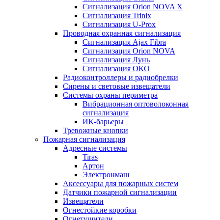
Сигнализация Orion NOVA X
Сигнализация Trinix
Сигнализация U-Prox
Проводная охранная сигнализация
Сигнализация Ajax Fibra
Сигнализация Orion NOVA
Сигнализация Лунь
Сигнализация ОКО
Радиоконтроллеры и радиобрелки
Сирены и световые извещатели
Системы охраны периметра
Вибрационная оптоволоконная
сигнализация
ИК-барьеры
Тревожные кнопки
Пожарная сигнализация
Адресные системы
Tiras
Артон
Электронмаш
Аксессуары для пожарных систем
Датчики пожарной сигнализации
Извещатели
Огнестойкие коробки
Огнетушители