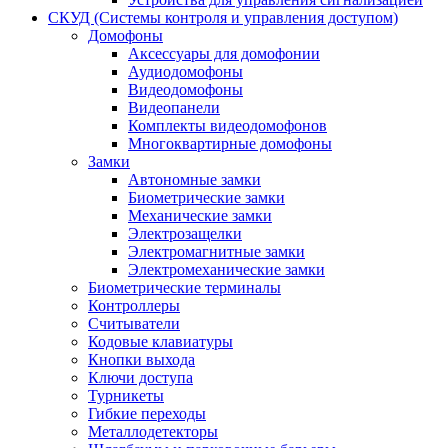
СКУД (Системы контроля и управления доступом)
Домофоны
Аксессуары для домофонии
Аудиодомофоны
Видеодомофоны
Видеопанели
Комплекты видеодомофонов
Многоквартирные домофоны
Замки
Автономные замки
Биометрические замки
Механические замки
Электрозащелки
Электромагнитные замки
Электромеханические замки
Биометрические терминалы
Контроллеры
Считыватели
Кодовые клавиатуры
Кнопки выхода
Ключи доступа
Турникеты
Гибкие переходы
Металлодетекторы